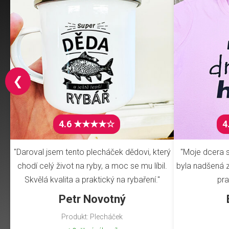
❮
4.6 ★★★★☆
4
"Daroval jsem tento plecháček dědovi, který
"Moje dcera s
chodí celý život na ryby, a moc se mu líbil.
byla nadšená z 
Skvělá kvalita a praktický na rybaření."
pra
Petr Novotný
Produkt: Plecháček