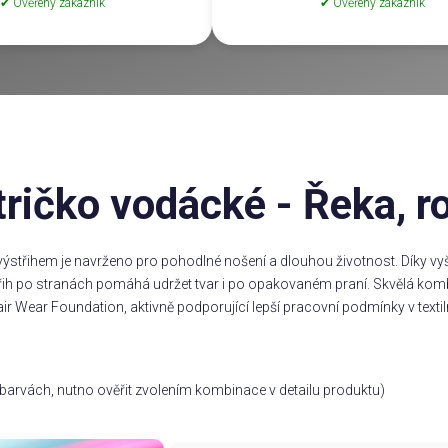
✔ Ověřený zákazník
✔ Ověřený zákazník
ričko vodácké - Řeka, ro
ýstřihem je navrženo pro pohodlné nošení a dlouhou životnost. Díky vyšš
třih po stranách pomáhá udržet tvar i po opakovaném praní. Skvělá komb
ir Wear Foundation, aktivně podporující lepší pracovní podmínky v textil
ch barvách, nutno ověřit zvolením kombinace v detailu produktu)