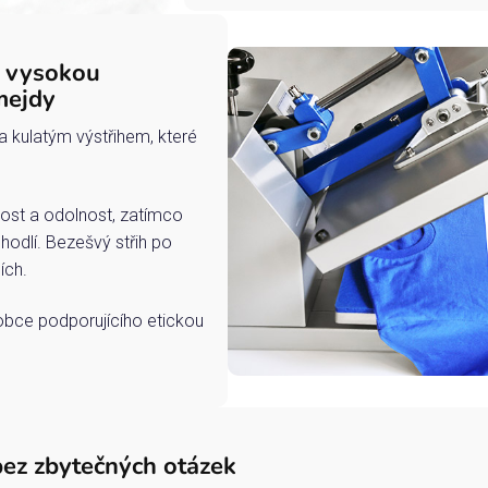
s vysokou
mejdy
a kulatým výstřihem, které
ost a odolnost, zatímco
hodlí. Bezešvý střih po
ích.
robce podporujícího etickou
bez zbytečných otázek