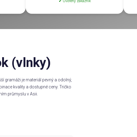
✔ Ověřený zákazník
k (vlnky)
í gramáži je materiál pevný a odolný,
inace kvality a dostupné ceny. Tričko
ním průmyslu v Asii.