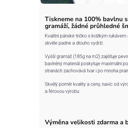
Tiskneme na 100% bavlnu 
gramáží, žádné průhledné š
Kvalitní pánské tričko s krátkým rukávem 
skvěle padne a dlouho vydrží.
Vyšší gramáž (185g na m2) zajišťuje pevn
bavlněný materiál poskytuje maximální po
stranách zachovává tvar i po mnoha pran
Skvělý poměr kvality a ceny, navíc od vý
a férovou výrobu
Výměna velikosti zdarma a 