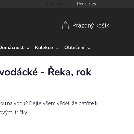
Přihlášení
Registrace
Prázdný košík
Nákupní
košík
Domácnost
Kolekce
Oblečení
 vodácké - Řeka, rok
kou na vodu? Dejte všem vědět, že patříte k
ovými tričky.