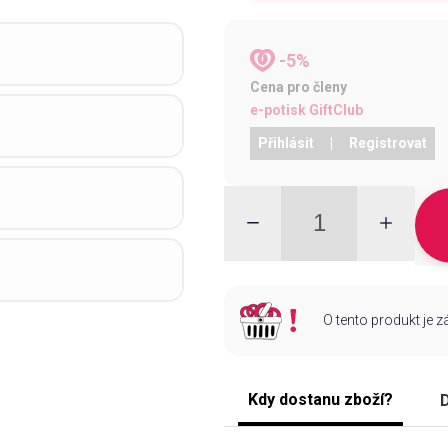
-5%
Cena pro členy
e-potisk GiftClub
Přihlásit
|
Registrovat
O tento produkt je 
Kdy dostanu zboží?
D