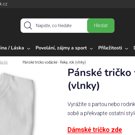
k.cz
Hledat
ina / Láska
Povolání, zájmy a sport
Příležitosti
dácké
Pánské tričko vodácké - Řeka, rok (vlnky)
Pánské tričko
(vlnky)
Vyrážíte s partou nebo rodin
sobě a překvapte ostatní styl
Dámské tričko zde