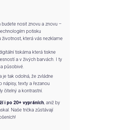
e a budete nosit znovu a znovu –
technologiím potisku
u životnost, která vás nezklame
igitální tiskárna která tiskne
esností a v živých barvách. I ty
 a působivé.
a je tak odolná, že zvládne
o nápisy, texty a řezanou
 čitelný a kontrastní.
ží i po 20+ vypráních
, aniž by
skal. Naše trička zůstávají
ošeních!