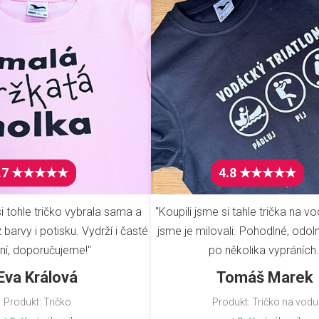
.7 ★★★★★
4.8 ★★★★★
i tohle tričko vybrala sama a
"Koupili jsme si tahle trička na vo
barvy i potisku. Vydrží i časté
jsme je milovali. Pohodlné, odoln
ní, doporučujeme!"
po několika vypráních.
Eva Králová
Tomáš Marek
Produkt: Tričko
Produkt: Tričko na vodu