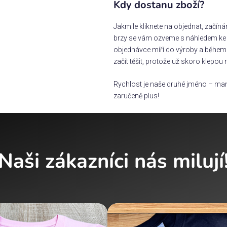
Kdy dostanu zboží?
Jakmile kliknete na objednat, začín
brzy se vám ozveme s náhledem ke s
objednávce míří do výroby a během 
začít těšit, protože už skoro klepou 
Rychlost je naše druhé jméno – man
zaručeně plus!
Naši zákazníci nás milují