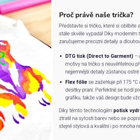
Proč právě naše trička?
Představte si tričko, které si oblíbít
stále skvěle vypadá! Díky moderním 
zaručujeme precizní detaily a dlouho
DTG tisk (Direct to Garment)
– d
motivy na tričko s neuvěřitelnou př
nejjemnější detaily zůstanou ostré
Flex fólie
se zažehluje při 175 °C 
desítky praní. Perfektně se hodí pr
grafiku, takže váš design bude vždy
Díky těmto technologiím
potisk vydr
ztratil na sytosti barev nebo se popra
stejně stylová a kvalitní i po mnoha n