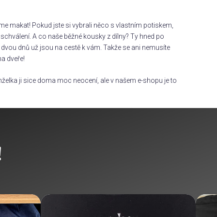
áme makat! Pokud jste si vybrali něco s vlastním potiskem,
chválení. A co naše běžné kousky z dílny? Ty hned po
dvou dnů už jsou na cestě k vám. Takže se ani nemusíte
na dveře!
želka ji sice doma moc neocení, ale v našem e-shopu je to
!