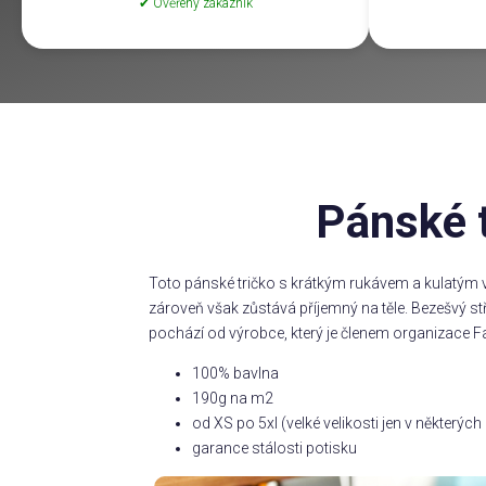
✔ Ověřený zákazník
Pánské t
Toto pánské tričko s krátkým rukávem a kulatým v
zároveň však zůstává příjemný na těle. Bezešvý s
pochází od výrobce, který je členem organizace Fa
100% bavlna
190g na m2
od XS po 5xl (velké velikosti jen v některý
garance stálosti potisku