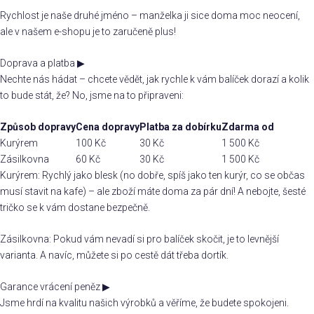
Rychlost je naše druhé jméno – manželka ji sice doma moc neocení,
ale v našem e-shopu je to zaručeně plus!
Doprava a platba
▶
Nechte nás hádat – chcete vědět, jak rychle k vám balíček dorazí a kolik
to bude stát, že? No, jsme na to připraveni:
Způsob dopravy
Cena dopravy
Platba za dobírku
Zdarma od
Kurýrem
100 Kč
30 Kč
1 500 Kč
Zásilkovna
60 Kč
30 Kč
1 500 Kč
Kurýrem: Rychlý jako blesk (no dobře, spíš jako ten kurýr, co se občas
musí stavit na kafe) – ale zboží máte doma za pár dní! A nebojte, šesté
tričko se k vám dostane bezpečně.
Zásilkovna: Pokud vám nevadí si pro balíček skočit, je to levnější
varianta. A navíc, můžete si po cestě dát třeba dortík.
Garance vrácení peněz
▶
Jsme hrdí na kvalitu našich výrobků a věříme, že budete spokojeni.