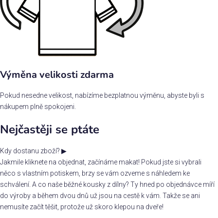
Výměna velikosti zdarma
Pokud nesedne velikost, nabízíme bezplatnou výměnu, abyste byli s
nákupem plně spokojeni.
Nejčastěji se ptáte
Kdy dostanu zboží?
▶
Jakmile kliknete na objednat, začínáme makat! Pokud jste si vybrali
něco s vlastním potiskem, brzy se vám ozveme s náhledem ke
schválení. A co naše běžné kousky z dílny? Ty hned po objednávce míří
do výroby a během dvou dnů už jsou na cestě k vám. Takže se ani
nemusíte začít těšit, protože už skoro klepou na dveře!