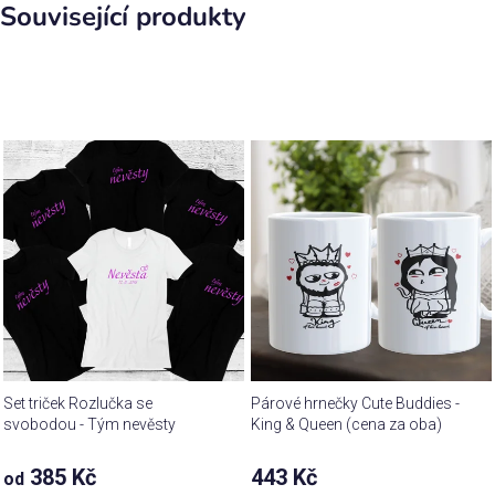
Související produkty
Set triček Rozlučka se
Párové hrnečky Cute Buddies -
svobodou - Tým nevěsty
King & Queen (cena za oba)
385 Kč
443 Kč
od