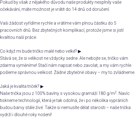
Pokud by však z nějakého důvodu naše produkty nesplnily vaše
očekávání, máte možnost je vrátit do 14 dnů od doručení.
Vaši žádost vyřídíme rychle a vrátíme vám plnou částku do 5
pracovních dnů. Bez zbytečných komplikací, protože jsme si jistí
kvalitou naší práce.
Co když mi bude tričko malé nebo velké?
▶
Stává se, že si velikost ne vždycky sedne. Ale nebojte se, tričko vám
zdarma vyměníme! Stačí nám napsat nebo zavolat, a my vám rychle
pošleme správnou velikost. Žádné zbytečné obavy – my to zvládneme.
Jaká je kvalita triček?
▶
2
Naše trička jsou z 100% bavlny s vysokou gramáží 180 g/m
. Navíc
tiskneme technologií, která je tak odolná, že i po několika vypráních
budou barvy stále živé. Takže si nemusíte dělat starosti – naše trička
vydrží i dlouhé roky nošení!