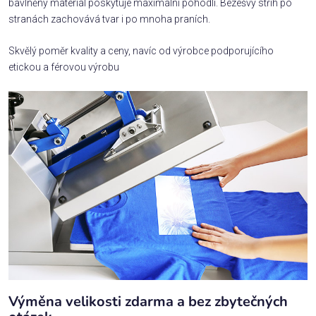
bavlněný materiál poskytuje maximální pohodlí. Bezešvý střih po
stranách zachovává tvar i po mnoha praních.
Skvělý poměr kvality a ceny, navíc od výrobce podporujícího
etickou a férovou výrobu
Výměna velikosti zdarma a bez zbytečných