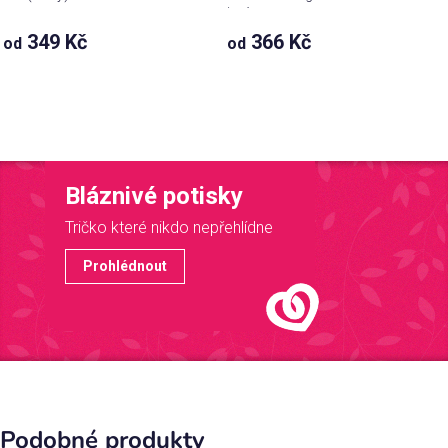
jménem
349 Kč
366 Kč
od
od
Bláznivé potisky
Tričko které nikdo nepřehlídne
Prohlédnout
Podobné produkty