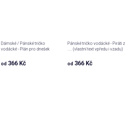
Dámské / Pánské tričko
Pánské tričko vodácké - Piráti z
vodácké - Plán pro dnešek
..... (vlastní text vpředu i vzadu)
366 Kč
366 Kč
od
od