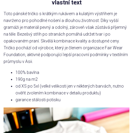
vlastní text
Toto pánské tričko s krátkým rukávem a kulatým výstřihem je
navrženo pro pohodlné nošení a dlouhou životnost. Díky vyšší
gramáži je materiál pevný a odolný, zároveň však zůstává příjemný
na těle. Bezešvý střih po stranách pomáhá udržet tvar i po
opakovaném praní. Skvělá kombinace kvality a dostupné ceny.
Tričko pochází od výrobce, který je členem organizace Fair Wear
Foundation, aktivně podporující lepší pracovní podmínky v textilním
průmyslu v Asii.
100% bavlna
190g na m2
od XS po 5xl (velké velikosti jen v některých barvách, nutno
ověřit zvolením kombinace v detailu produktu)
garance stálosti potisku