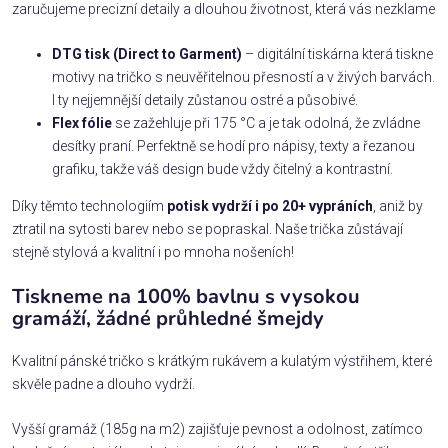
zaručujeme precizní detaily a dlouhou životnost, která vás nezklame
DTG tisk (Direct to Garment)
– digitální tiskárna která tiskne
motivy na tričko s neuvěřitelnou přesností a v živých barvách.
I ty nejjemnější detaily zůstanou ostré a působivé.
Flex fólie
se zažehluje při 175 °C a je tak odolná, že zvládne
desítky praní. Perfektně se hodí pro nápisy, texty a řezanou
grafiku, takže váš design bude vždy čitelný a kontrastní.
Díky těmto technologiím
potisk vydrží i po 20+ vypráních
, aniž by
ztratil na sytosti barev nebo se popraskal. Naše trička zůstávají
stejně stylová a kvalitní i po mnoha nošeních!
Tiskneme na 100% bavlnu s vysokou
gramáží, žádné průhledné šmejdy
Kvalitní pánské tričko s krátkým rukávem a kulatým výstřihem, které
skvěle padne a dlouho vydrží.
Vyšší gramáž (185g na m2) zajišťuje pevnost a odolnost, zatímco