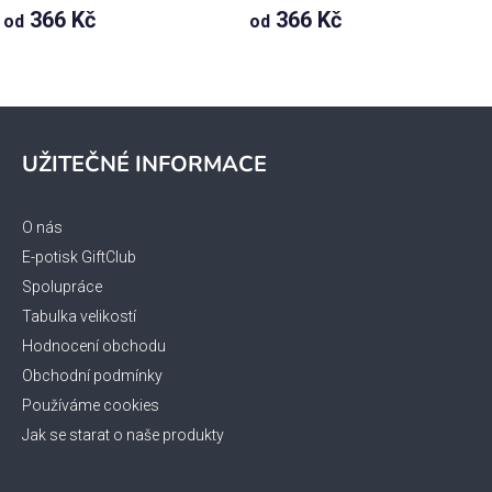
366 Kč
366 Kč
od
od
Z
á
UŽITEČNÉ INFORMACE
p
a
t
O nás
í
E-potisk GiftClub
Spolupráce
Tabulka velikostí
Hodnocení obchodu
Obchodní podmínky
Používáme cookies
Jak se starat o naše produkty