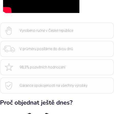
Vyrobeno ručně v České republice
V průměru posíláme do dvou dnů
98,3% pozivitních hodnocení
Garance spokojenosti na všechny výrobky
Proč objednat ještě dnes?