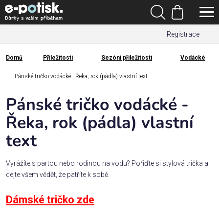
Přejít
Hledat
na
Nákupní
obsah
Registrace
košík
Den
otců
Domů
Příležitosti
Sezóní příležitosti
Vodácké
Domů
Kategorie
Pánské tričko vodácké - Řeka, rok (pádla) vlastní text
Pánské tričko vodácké -
Dárek
pro
Řeka, rok (pádla) vlastní
text
Rodina
/
Láska
Vyrážíte s partou nebo rodinou na vodu? Pořiďte si stylová trička a
dejte všem vědět, že patříte k sobě.
Povolání,
Dámské tričko zde
zájmy a
sport