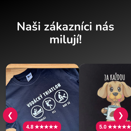
Naši zákazníci nás
milují!
❮
❯
4.8 ★★★★★
5.0 ★★★★★