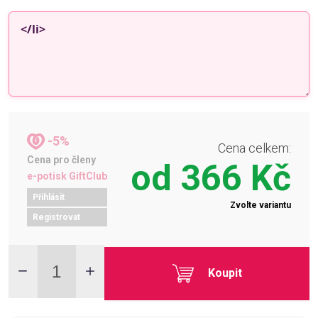
-5%
Cena celkem:
Cena pro členy
od
366 Kč
e-potisk GiftClub
Přihlásit
Zvolte variantu
Registrovat
Koupit