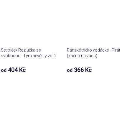
Set triček Rozlučka se
Pánské tričko vodácké - Pirát
svobodou - Tým nevěsty vol.2
(jméno na záda)
404 Kč
366 Kč
od
od