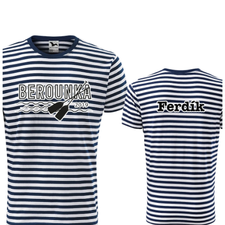
Příležitosti
Domácnost
Kolekce
Oblečení
Přihlášení