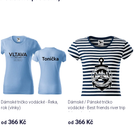
Dámské tričko vodácké - Řeka,
Dámské / Pánské tričko
rok (vlnky)
vodácké - Best friends river trip
(vlastní text)
366 Kč
366 Kč
od
od