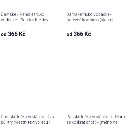
Dámské / Pánské tričko
Dámské tričko vodácké -
vodácké - Plan for the day
Barevné kormidlo (vlastní
jména na záda)
366 Kč
366 Kč
od
od
Dámské tričko vodácké - Dva
Pánské tričko vodácké - Udělám
půllitry (vlastní text vpředu i
se kolikrát chci ( + jméno na
vzadu)
záda)