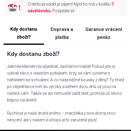
O tento produkt je zájem! Nyní ho má v košíku
7
návštěvníků
. Pospěšte si!
Kdy dostanu
Doprava a
Garance vrácení
zboží?
platba
peněz
Kdy dostanu zboží?
Jakmile kliknete na objednat, začínáme makat! Pokud jste si
vybrali něco s vlastním potiskem, brzy se vám ozveme s
náhledem ke schválení. A co naše běžné kousky z dílny? Ty hned
po objednávce míří do výroby a během dvou dnů už jsou na
cestě k vám. Takže se ani nemusíte začít těšit, protože už skoro
klepou na dveře!
Rychlost je naše druhé jméno – manželka ji sice doma moc
neocení, ale v našem e-shopu je to zaručeně plus!