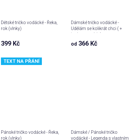
Dětské tričko vodácké - Řeka,
Dámské tričko vodácké -
rok (vlnky)
Udělám se kolikrát chci ( +
jméno na záda)
399 Kč
366 Kč
od
TEXT NA PŘÁNÍ
Pánské tričko vodácké - Řeka,
Dámské / Pánské tričko
rok (vlnky)
vodácké - Legenda s vlastním