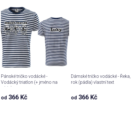
Pánské tričko vodácké -
Dámské tričko vodácké - Řeka,
Vodácký triatlon (+ jméno na
rok (pádla) vlastní text
záda)
366 Kč
366 Kč
od
od