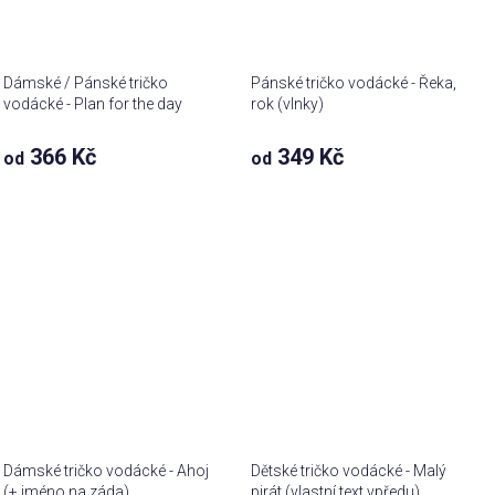
Dámské / Pánské tričko
Pánské tričko vodácké - Řeka,
vodácké - Plan for the day
rok (vlnky)
366 Kč
349 Kč
od
od
Dámské tričko vodácké - Ahoj
Dětské tričko vodácké - Malý
(+ jméno na záda)
pirát (vlastní text vpředu)