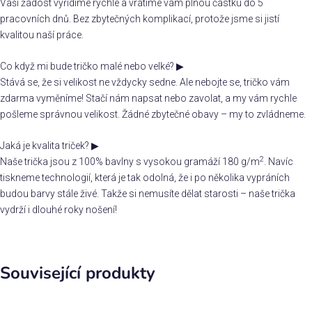
Vaši žádost vyřídíme rychle a vrátíme vám plnou částku do 5
pracovních dnů. Bez zbytečných komplikací, protože jsme si jistí
kvalitou naší práce.
Co když mi bude tričko malé nebo velké?
▶
Stává se, že si velikost ne vždycky sedne. Ale nebojte se, tričko vám
zdarma vyměníme! Stačí nám napsat nebo zavolat, a my vám rychle
pošleme správnou velikost. Žádné zbytečné obavy – my to zvládneme.
Jaká je kvalita triček?
▶
2
Naše trička jsou z 100% bavlny s vysokou gramáží 180 g/m
. Navíc
tiskneme technologií, která je tak odolná, že i po několika vypráních
budou barvy stále živé. Takže si nemusíte dělat starosti – naše trička
vydrží i dlouhé roky nošení!
Související produkty