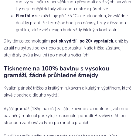
motivy na tričko s neuvěřitelnou přesností a v živých barvách.
I ty nejjemnější detaily zůstanou ostré a působivé.
Flex fólie
se zažehluje při 175 °C a je tak odolná, že zvládne
desítky praní. Perfektně se hodí pro nápisy, texty a řezanou
grafiku, takže váš design bude vždy čitelný a kontrastní.
Díky těmto technologiím
potisk vydrží i po 20+ vypráních
, aniž by
ztratil na sytosti barev nebo se popraskal. Naše trička zůstávají
stejně stylová a kvalitní i po mnoha nošeních!
Tiskneme na 100% bavlnu s vysokou
gramáží, žádné průhledné šmejdy
Kvalitní pánské tričko s krátkým rukávem a kulatým výstřihem, které
skvěle padne a dlouho vydrží.
Vyšší gramáž (185g na m2) zajišťuje pevnost a odolnost, zatímco
bavlněný materiál poskytuje maximální pohodlí. Bezešvý střih po
stranách zachovává tvar i po mnoha praních.