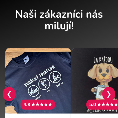
Naši zákazníci nás
milují!
❮
❯
4.8 ★★★★★
5.0 ★★★★★