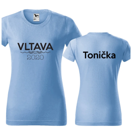
Příležitosti
Domácnost
Kolekce
Oblečení
Přihlášení