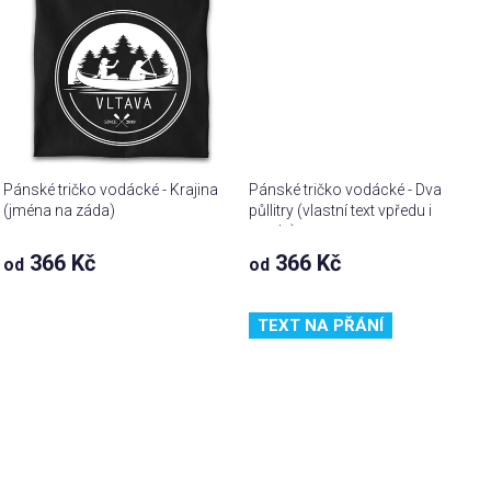
Pánské tričko vodácké - Krajina
Pánské tričko vodácké - Dva
(jména na záda)
půllitry (vlastní text vpředu i
vzadu)
366 Kč
366 Kč
od
od
TEXT NA PŘÁNÍ