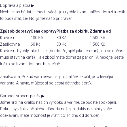
Doprava a platba
▶
Nechte nás hádat – chcete vědět, jak rychle k vám balíček dorazí a kolik
to bude stát, že? No, jsme na to připraveni:
Způsob dopravy
Cena dopravy
Platba za dobírku
Zdarma od
Kurýrem
100 Kč
30 Kč
1 500 Kč
Zásilkovna
60 Kč
30 Kč
1 500 Kč
Kurýrem: Rychlý jako blesk (no dobře, spíš jako ten kurýr, co se občas
musí stavit na kafe) – ale zboží máte doma za pár dní! A nebojte, šesté
tričko se k vám dostane bezpečně.
Zásilkovna: Pokud vám nevadí si pro balíček skočit, je to levnější
varianta. A navíc, můžete si po cestě dát třeba dortík.
Garance vrácení peněz
▶
Jsme hrdí na kvalitu našich výrobků a věříme, že budete spokojeni.
Pokud by však z nějakého důvodu naše produkty nesplnily vaše
očekávání, máte možnost je vrátit do 14 dnů od doručení.