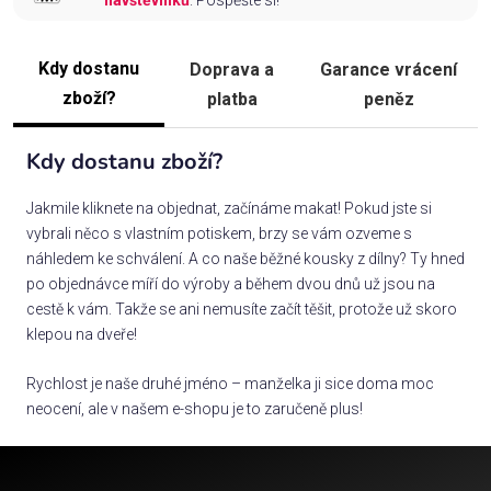
návštěvníků
. Pospěšte si!
Kdy dostanu
Doprava a
Garance vrácení
zboží?
platba
peněz
Kdy dostanu zboží?
Jakmile kliknete na objednat, začínáme makat! Pokud jste si
vybrali něco s vlastním potiskem, brzy se vám ozveme s
náhledem ke schválení. A co naše běžné kousky z dílny? Ty hned
po objednávce míří do výroby a během dvou dnů už jsou na
cestě k vám. Takže se ani nemusíte začít těšit, protože už skoro
klepou na dveře!
Rychlost je naše druhé jméno – manželka ji sice doma moc
neocení, ale v našem e-shopu je to zaručeně plus!