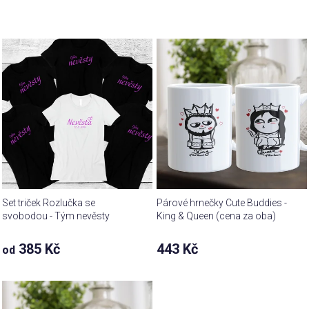
Set triček Rozlučka se
Párové hrnečky Cute Buddies -
svobodou - Tým nevěsty
King & Queen (cena za oba)
385 Kč
443 Kč
od