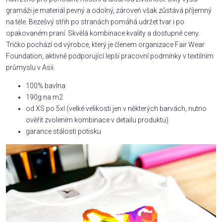
gramáži je materiál pevný a odolný, zároveň však zůstává příjemný
na těle. Bezešvý střih po stranách pomáhá udržet tvar i po
opakovaném praní. Skvělá kombinace kvality a dostupné ceny.
Tričko pochází od výrobce, který je členem organizace Fair Wear
Foundation, aktivně podporující lepší pracovní podmínky v textilním
průmyslu v Asii.
100% bavlna
190g na m2
od XS po 5xl (velké velikosti jen v některých barvách, nutno
ověřit zvolením kombinace v detailu produktu)
garance stálosti potisku