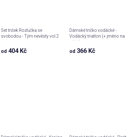
Set triček Rozlučka se
Dámské tričko vodácké -
svobodou - Tým nevěsty vol.2
Vodácký triatlon (+ jméno na
záda)
404 Kč
366 Kč
od
od