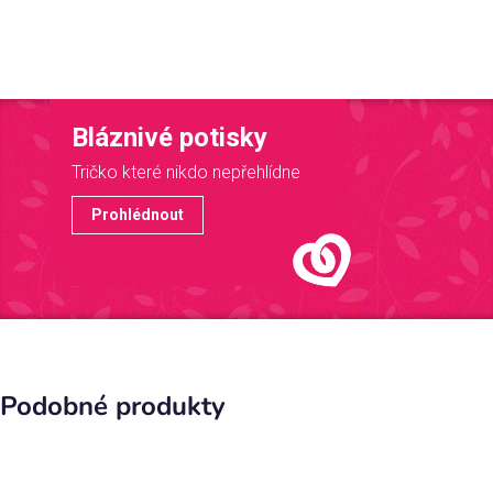
Bláznivé potisky
Tričko které nikdo nepřehlídne
Prohlédnout
Podobné produkty