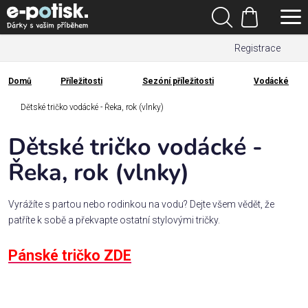
Přejít
Hledat
na
Nákupní
obsah
Registrace
košík
Den
otců
Domů
Příležitosti
Sezóní příležitosti
Vodácké
Domů
Kategorie
Dětské tričko vodácké - Řeka, rok (vlnky)
Dětské tričko vodácké -
Dárek
pro
Řeka, rok (vlnky)
Rodina
Vyrážíte s partou nebo rodinkou na vodu? Dejte všem vědět, že
/
patříte k sobě a překvapte ostatní stylovými tričky.
Láska
Pánské tričko ZDE
Povolání,
zájmy a
sport