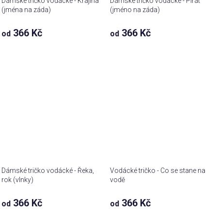
Dámské tričko vodácké - Krajina
Dámské tričko vodácké - Pirát
(jména na záda)
(jméno na záda)
366 Kč
366 Kč
od
od
Dámské tričko vodácké - Řeka,
Vodácké tričko - Co se stane na
rok (vlnky)
vodě
366 Kč
366 Kč
od
od