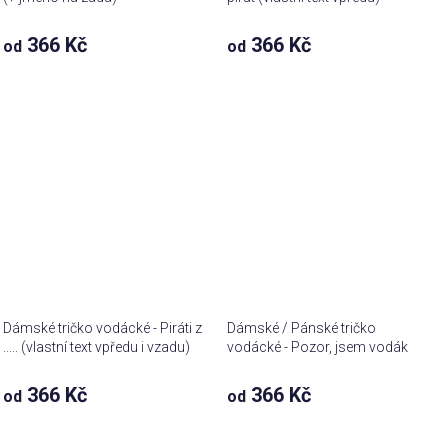
366 Kč
366 Kč
od
od
Dámské tričko vodácké - Piráti z
Dámské / Pánské tričko
..... (vlastní text vpředu i vzadu)
vodácké - Pozor, jsem vodák
366 Kč
366 Kč
od
od