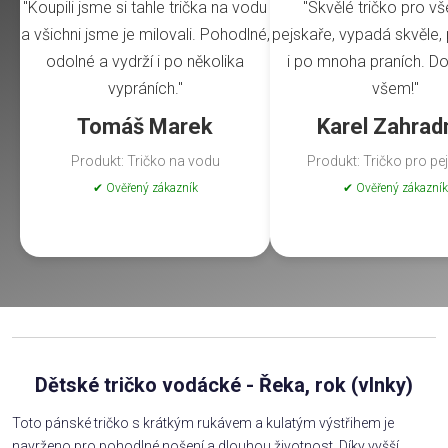
"Koupili jsme si tahle trička na vodu
"Skvělé tričko pro v
a všichni jsme je milovali. Pohodlné,
pejskaře, vypadá skvěle, 
odolné a vydrží i po několika
i po mnoha praních. Do
vypráních."
všem!"
Tomáš Marek
Karel Zahrad
Produkt: Tričko na vodu
Produkt: Tričko pro pe
✔ Ověřený zákazník
✔ Ověřený zákazník
Dětské tričko vodácké - Řeka, rok (vlnky)
Toto pánské tričko s krátkým rukávem a kulatým výstřihem je
navrženo pro pohodlné nošení a dlouhou životnost. Díky vyšší