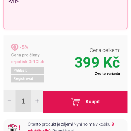
-5%
Cena celkem:
Cena pro členy
399 Kč
e-potisk GiftClub
Přihlásit
Zvolte variantu
Registrovat
Koupit
O tento produkt je zájem! Nyní ho má v košíku
8