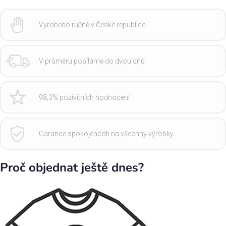
Vyrobeno ručně v České republice
V průměru posíláme do dvou dnů
98,3% pozivitních hodnocení
Garance spokojenosti na všechny výrobky
Proč objednat ještě dnes?