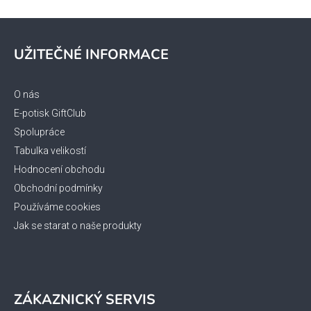
Z
á
UŽITEČNÉ INFORMACE
p
a
t
O nás
í
E-potisk GiftClub
Spolupráce
Tabulka velikostí
Hodnocení obchodu
Obchodní podmínky
Používáme cookies
Jak se starat o naše produkty
ZÁKAZNICKÝ SERVIS