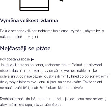
Výměna velikosti zdarma
Pokud nesedne velikost, nabízíme bezplatnou výměnu, abyste byli s
nákupem plně spokojeni.
Nejčastěji se ptáte
Kdy dostanu zboží?
▶
Jakmile kliknete na objednat, začínáme makat! Pokud jste si vybrali
něco s vlastním potiskem, brzy se vám ozveme s náhledem ke
schválení. A co naše běžné kousky z dílny? Ty hned po objednávce míří
do výroby a během dvou dnů už jsou na cestě k vám. Takže se ani
nemusíte začít těšit, protože už skoro klepou na dveře!
Rychlost je naše druhé jméno – manželka ji sice doma moc neocení,
ale v našem e-shopu je to zaručeně plus!