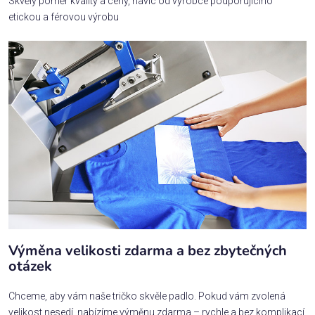
Skvělý poměr kvality a ceny, navíc od výrobce podporujícího
etickou a férovou výrobu
Výměna velikosti zdarma a bez zbytečných
otázek
Chceme, aby vám naše tričko skvěle padlo. Pokud vám zvolená
velikost nesedí, nabízíme výměnu zdarma – rychle a bez komplikací.