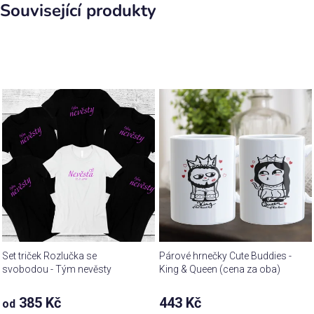
Související produkty
Set triček Rozlučka se
Párové hrnečky Cute Buddies -
svobodou - Tým nevěsty
King & Queen (cena za oba)
385 Kč
443 Kč
od