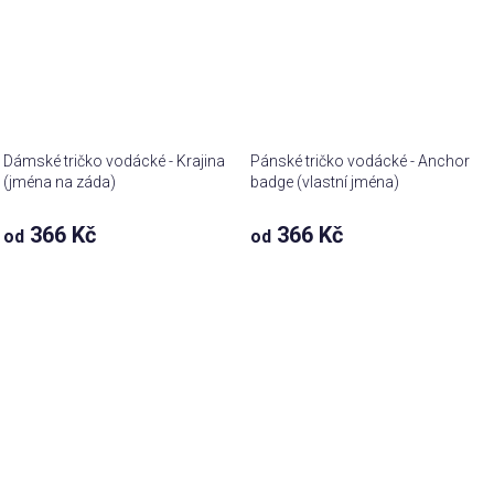
Dámské tričko vodácké - Krajina
Pánské tričko vodácké - Anchor
(jména na záda)
badge (vlastní jména)
366 Kč
366 Kč
od
od