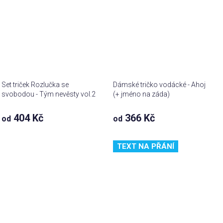
Set triček Rozlučka se
Dámské tričko vodácké - Ahoj
svobodou - Tým nevěsty vol.2
(+ jméno na záda)
404 Kč
366 Kč
od
od
TEXT NA PŘÁNÍ