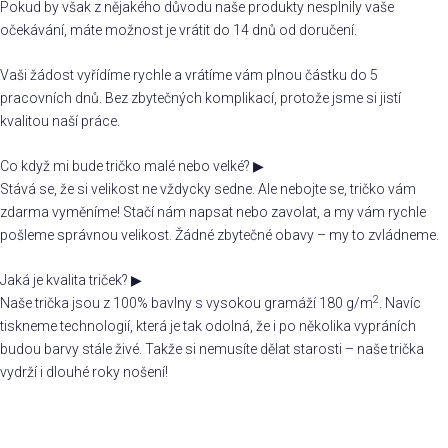
Pokud by však z nějakého důvodu naše produkty nesplnily vaše
očekávání, máte možnost je vrátit do 14 dnů od doručení.
Vaši žádost vyřídíme rychle a vrátíme vám plnou částku do 5
pracovních dnů. Bez zbytečných komplikací, protože jsme si jistí
kvalitou naší práce.
Co když mi bude tričko malé nebo velké?
▶
Stává se, že si velikost ne vždycky sedne. Ale nebojte se, tričko vám
zdarma vyměníme! Stačí nám napsat nebo zavolat, a my vám rychle
pošleme správnou velikost. Žádné zbytečné obavy – my to zvládneme.
Jaká je kvalita triček?
▶
2
Naše trička jsou z 100% bavlny s vysokou gramáží 180 g/m
. Navíc
tiskneme technologií, která je tak odolná, že i po několika vypráních
budou barvy stále živé. Takže si nemusíte dělat starosti – naše trička
vydrží i dlouhé roky nošení!