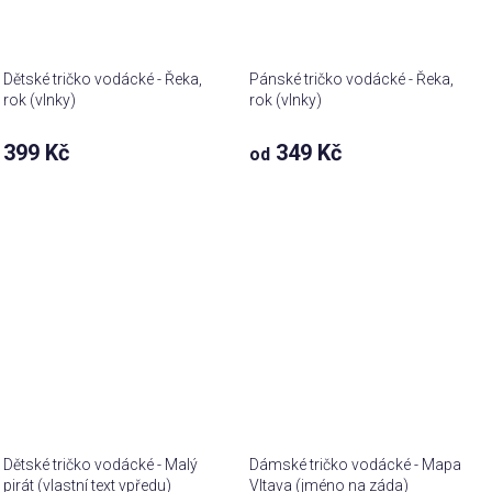
Dětské tričko vodácké - Řeka,
Pánské tričko vodácké - Řeka,
rok (vlnky)
rok (vlnky)
399 Kč
349 Kč
od
Dětské tričko vodácké - Malý
Dámské tričko vodácké - Mapa
pirát (vlastní text vpředu)
Vltava (jméno na záda)