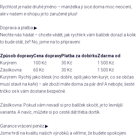
Rychlost je naše druhé jméno – manželka ji sice doma moc neocení,
ale v našem e-shopu je to zaručeně plus!
Doprava a platba
▶
Nechte nás hádat – chcete vědět, jak rychle k vám balíček dorazí a kolik
to bude stát, že? No, jsme na to připraveni:
Způsob dopravy
Cena dopravy
Platba za dobírku
Zdarma od
Kurýrem
100 Kč
30 Kč
1 500 Kč
Zásilkovna
60 Kč
30 Kč
1 500 Kč
Kurýrem: Rychlý jako blesk (no dobře, spíš jako ten kurýr, co se občas
musí stavit na kafe) – ale zboží máte doma za pár dní! A nebojte, šesté
tričko se k vám dostane bezpečně.
Zásilkovna: Pokud vám nevadí si pro balíček skočit, je to levnější
varianta. A navíc, můžete si po cestě dát třeba dortík.
Garance vrácení peněz
▶
Jsme hrdí na kvalitu našich výrobků a věříme, že budete spokojeni.