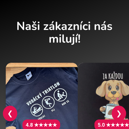
Naši zákazníci nás
milují!
❮
❯
4.8 ★★★★★
5.0 ★★★★★