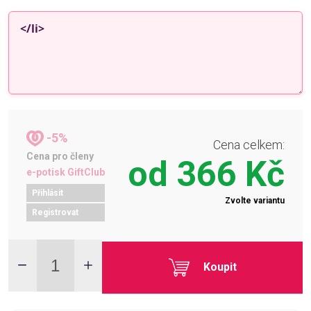
-5%
Cena celkem:
Cena pro členy
od
366 Kč
e-potisk GiftClub
Přihlásit
Zvolte variantu
Registrovat
Koupit