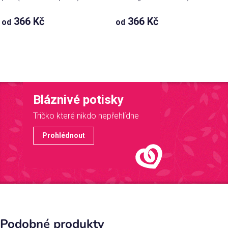
366 Kč
366 Kč
od
od
Bláznivé potisky
Tričko které nikdo nepřehlídne
Prohlédnout
Podobné produkty