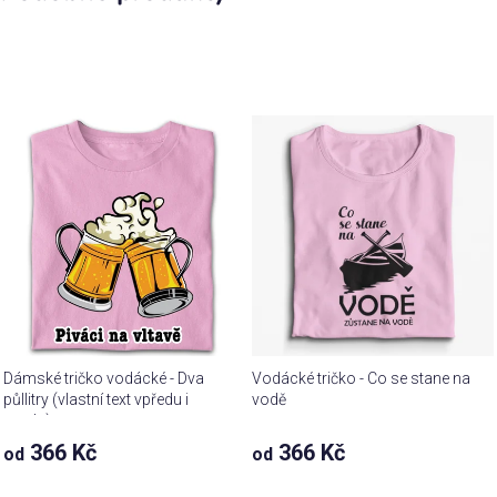
Dámské tričko vodácké - Dva
Vodácké tričko - Co se stane na
půllitry (vlastní text vpředu i
vodě
vzadu)
366 Kč
366 Kč
od
od