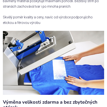
bavlněný materiál poskytuje maximální pohodlí. Bezešvý střih po
stranách zachovává tvar i po mnoha praních.
Skvělý poměr kvality a ceny, navíc od výrobce podporujícího
etickou a férovou výrobu
Výměna velikosti zdarma a bez zbytečných