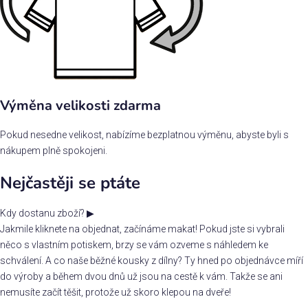
Výměna velikosti zdarma
Pokud nesedne velikost, nabízíme bezplatnou výměnu, abyste byli s
nákupem plně spokojeni.
Nejčastěji se ptáte
Kdy dostanu zboží?
▶
Jakmile kliknete na objednat, začínáme makat! Pokud jste si vybrali
něco s vlastním potiskem, brzy se vám ozveme s náhledem ke
schválení. A co naše běžné kousky z dílny? Ty hned po objednávce míří
do výroby a během dvou dnů už jsou na cestě k vám. Takže se ani
nemusíte začít těšit, protože už skoro klepou na dveře!