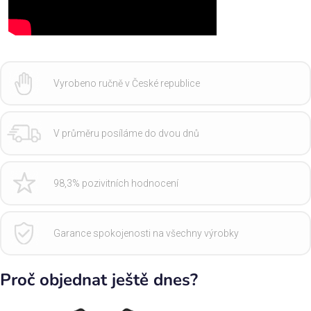
Vyrobeno ručně v České republice
V průměru posíláme do dvou dnů
98,3% pozivitních hodnocení
Garance spokojenosti na všechny výrobky
Proč objednat ještě dnes?