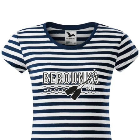
Příležitosti
Domácnost
Kolekce
Oblečení
Přihlášení