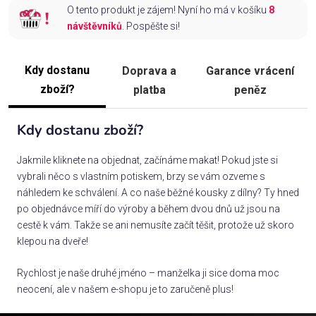
O tento produkt je zájem! Nyní ho má v košíku
8
návštěvníků
. Pospěšte si!
Kdy dostanu
Doprava a
Garance vrácení
zboží?
platba
peněz
Kdy dostanu zboží?
Jakmile kliknete na objednat, začínáme makat! Pokud jste si
vybrali něco s vlastním potiskem, brzy se vám ozveme s
náhledem ke schválení. A co naše běžné kousky z dílny? Ty hned
po objednávce míří do výroby a během dvou dnů už jsou na
cestě k vám. Takže se ani nemusíte začít těšit, protože už skoro
klepou na dveře!
Rychlost je naše druhé jméno – manželka ji sice doma moc
neocení, ale v našem e-shopu je to zaručeně plus!