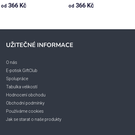
366 Kč
366 Kč
od
od
Z
á
UŽITEČNÉ INFORMACE
p
a
t
O nás
í
E-potisk GiftClub
Spolupráce
Tabulka velikostí
Hodnocení obchodu
Obchodní podmínky
Používáme cookies
Jak se starat o naše produkty