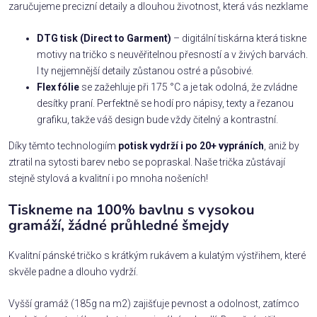
zaručujeme precizní detaily a dlouhou životnost, která vás nezklame
DTG tisk (Direct to Garment)
– digitální tiskárna která tiskne
motivy na tričko s neuvěřitelnou přesností a v živých barvách.
I ty nejjemnější detaily zůstanou ostré a působivé.
Flex fólie
se zažehluje při 175 °C a je tak odolná, že zvládne
desítky praní. Perfektně se hodí pro nápisy, texty a řezanou
grafiku, takže váš design bude vždy čitelný a kontrastní.
Díky těmto technologiím
potisk vydrží i po 20+ vypráních
, aniž by
ztratil na sytosti barev nebo se popraskal. Naše trička zůstávají
stejně stylová a kvalitní i po mnoha nošeních!
Tiskneme na 100% bavlnu s vysokou
gramáží, žádné průhledné šmejdy
Kvalitní pánské tričko s krátkým rukávem a kulatým výstřihem, které
skvěle padne a dlouho vydrží.
Vyšší gramáž (185g na m2) zajišťuje pevnost a odolnost, zatímco