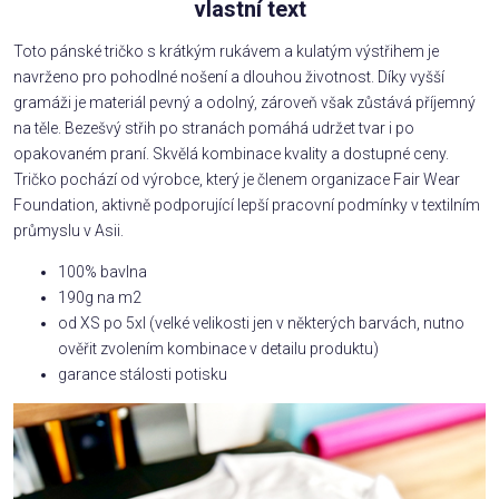
vlastní text
Toto pánské tričko s krátkým rukávem a kulatým výstřihem je
navrženo pro pohodlné nošení a dlouhou životnost. Díky vyšší
gramáži je materiál pevný a odolný, zároveň však zůstává příjemný
na těle. Bezešvý střih po stranách pomáhá udržet tvar i po
opakovaném praní. Skvělá kombinace kvality a dostupné ceny.
Tričko pochází od výrobce, který je členem organizace Fair Wear
Foundation, aktivně podporující lepší pracovní podmínky v textilním
průmyslu v Asii.
100% bavlna
190g na m2
od XS po 5xl (velké velikosti jen v některých barvách, nutno
ověřit zvolením kombinace v detailu produktu)
garance stálosti potisku