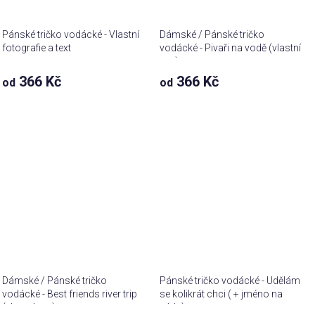
Pánské tričko vodácké - Vlastní
Dámské / Pánské tričko
fotografie a text
vodácké - Pivaři na vodě (vlastní
text)
366 Kč
366 Kč
od
od
Dámské / Pánské tričko
Pánské tričko vodácké - Udělám
vodácké - Best friends river trip
se kolikrát chci ( + jméno na
(vlastní text)
záda)