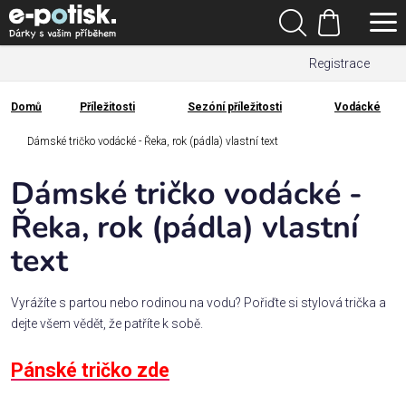
Přejít
Hledat
na
Nákupní
obsah
Registrace
košík
Den
otců
Domů
Příležitosti
Sezóní příležitosti
Vodácké
Domů
Kategorie
Dámské tričko vodácké - Řeka, rok (pádla) vlastní text
Dámské tričko vodácké -
Dárek
pro
Řeka, rok (pádla) vlastní
text
Rodina
/
Láska
Vyrážíte s partou nebo rodinou na vodu? Pořiďte si stylová trička a
dejte všem vědět, že patříte k sobě.
Povolání,
Pánské tričko zde
zájmy a
sport