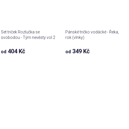
Set triček Rozlučka se
Pánské tričko vodácké - Řeka,
svobodou - Tým nevěsty vol.2
rok (vlnky)
404 Kč
349 Kč
od
od