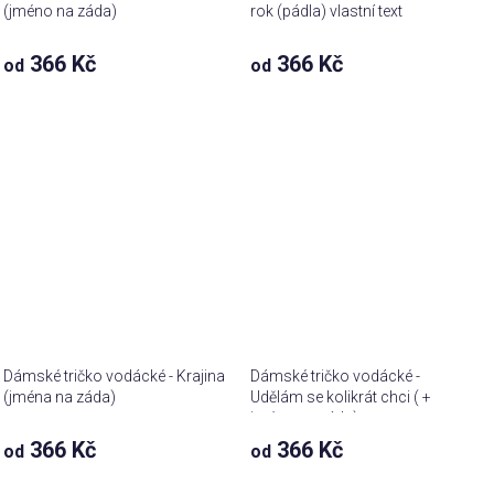
(jméno na záda)
rok (pádla) vlastní text
366 Kč
366 Kč
od
od
Dámské tričko vodácké - Krajina
Dámské tričko vodácké -
(jména na záda)
Udělám se kolikrát chci ( +
jméno na záda)
366 Kč
366 Kč
od
od