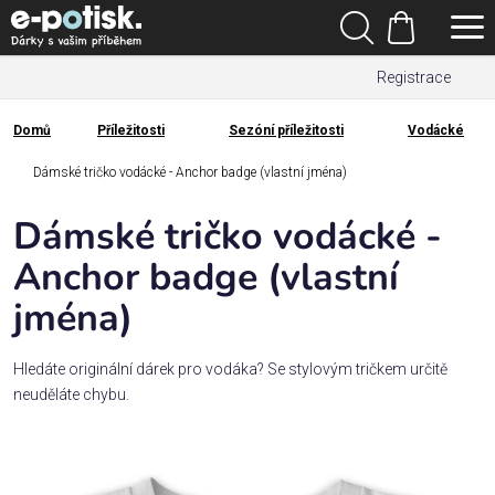
Přejít
Hledat
na
Nákupní
obsah
Registrace
košík
Den
otců
Domů
Příležitosti
Sezóní příležitosti
Vodácké
Domů
Kategorie
Dámské tričko vodácké - Anchor badge (vlastní jména)
Dámské tričko vodácké -
Dárek
pro
Anchor badge (vlastní
jména)
Rodina
/
Láska
Hledáte originální dárek pro vodáka? Se stylovým tričkem určitě
neuděláte chybu.
Povolání,
zájmy a
sport