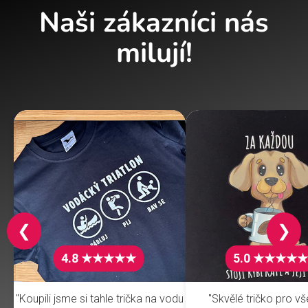
Naši zákazníci nás
milují!
❮
❯
4.8 ★★★★★
5.0 ★★★★★
"Koupili jsme si tahle trička na vodu
"Skvělé tričko pro v