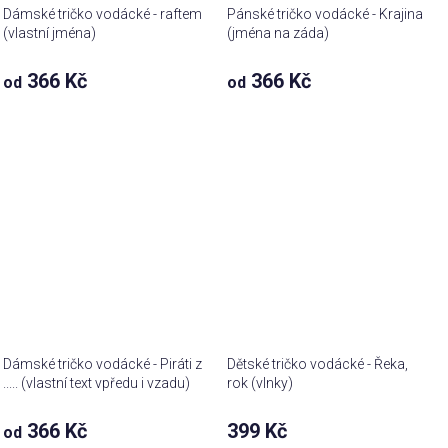
Dámské tričko vodácké - raftem
Pánské tričko vodácké - Krajina
(vlastní jména)
(jména na záda)
366 Kč
366 Kč
od
od
Dámské tričko vodácké - Piráti z
Dětské tričko vodácké - Řeka,
..... (vlastní text vpředu i vzadu)
rok (vlnky)
366 Kč
399 Kč
od