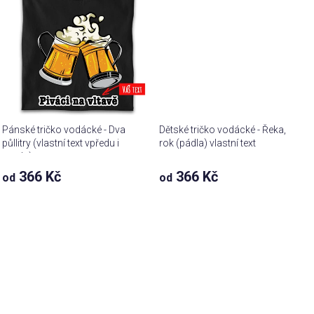
Pánské tričko vodácké - Dva
Dětské tričko vodácké - Řeka,
půllitry (vlastní text vpředu i
rok (pádla) vlastní text
vzadu)
366 Kč
366 Kč
od
od