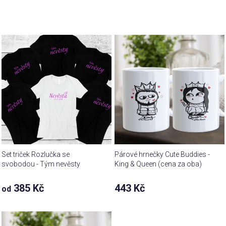
Set triček Rozlučka se
Párové hrnečky Cute Buddies -
svobodou - Tým nevěsty
King & Queen (cena za oba)
385 Kč
443 Kč
od