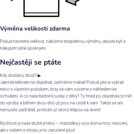
Výměna velikosti zdarma
Pokud nesedne velikost, nabízíme bezplatnou výměnu, abyste byli s
nákupem plně spokojeni.
Nejčastěji se ptáte
Kdy dostanu zboží?
▶
Jakmile kliknete na objednat, začínáme makat! Pokud jste si vybrali
něco s vlastním potiskem, brzy se vám ozveme s náhledem ke
schválení. A co naše běžné kousky z dílny? Ty hned po objednávce míří
do výroby a během dvou dnů už jsou na cestě k vám. Takže se ani
nemusíte začít těšit, protože už skoro klepou na dveře!
Rychlost je naše druhé jméno – manželka ji sice doma moc neocení,
ale v našem e-shopu je to zaručeně plus!