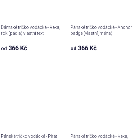
Dámské tričko vodácké - Řeka,
Pánské tričko vodácké - Anchor
rok (pádla) vlastní text
badge (vlastní jména)
366 Kč
366 Kč
od
od
Pánské tričko vodácké - Pirát
Pánské tričko vodácké - Řeka,