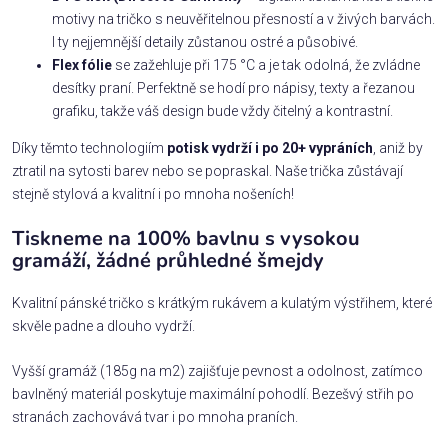
motivy na tričko s neuvěřitelnou přesností a v živých barvách.
I ty nejjemnější detaily zůstanou ostré a působivé.
Flex fólie
se zažehluje při 175 °C a je tak odolná, že zvládne
desítky praní. Perfektně se hodí pro nápisy, texty a řezanou
grafiku, takže váš design bude vždy čitelný a kontrastní.
Díky těmto technologiím
potisk vydrží i po 20+ vypráních
, aniž by
ztratil na sytosti barev nebo se popraskal. Naše trička zůstávají
stejně stylová a kvalitní i po mnoha nošeních!
Tiskneme na 100% bavlnu s vysokou
gramáží, žádné průhledné šmejdy
Kvalitní pánské tričko s krátkým rukávem a kulatým výstřihem, které
skvěle padne a dlouho vydrží.
Vyšší gramáž (185g na m2) zajišťuje pevnost a odolnost, zatímco
bavlněný materiál poskytuje maximální pohodlí. Bezešvý střih po
stranách zachovává tvar i po mnoha praních.