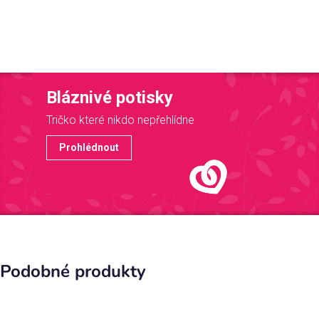
Bláznivé potisky
Tričko které nikdo nepřehlídne
Prohlédnout
Podobné produkty