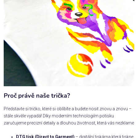
Proč právě naše trička?
Představte si tričko, které si oblíbíte a budete nosit znovu a znovu –
stále skvěle vypadá! Díky moderním technologiím potisku
zaručujeme precizní detaily a dlouhou životnost, která vás nezklame
DTG tisk (Direct to Garment)
– digitální tiskárna která tiskne