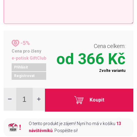
-5%
Cena celkem:
Cena pro členy
od
366 Kč
e-potisk GiftClub
Přihlásit
Zvolte variantu
Registrovat
Koupit
O tento produkt je zájem! Nyní ho má v košíku
13
návštěvníků
. Pospěšte si!