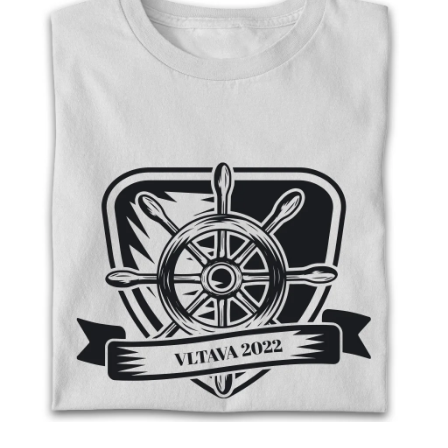
Příležitosti
Domácnost
Kolekce
Oblečení
Přihlášení