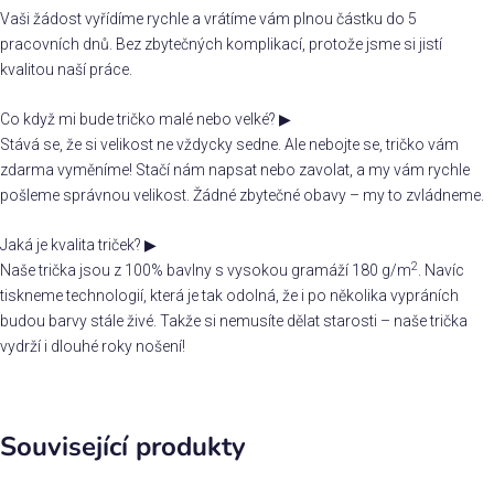
Vaši žádost vyřídíme rychle a vrátíme vám plnou částku do 5
pracovních dnů. Bez zbytečných komplikací, protože jsme si jistí
kvalitou naší práce.
Co když mi bude tričko malé nebo velké?
▶
Stává se, že si velikost ne vždycky sedne. Ale nebojte se, tričko vám
zdarma vyměníme! Stačí nám napsat nebo zavolat, a my vám rychle
pošleme správnou velikost. Žádné zbytečné obavy – my to zvládneme.
Jaká je kvalita triček?
▶
2
Naše trička jsou z 100% bavlny s vysokou gramáží 180 g/m
. Navíc
tiskneme technologií, která je tak odolná, že i po několika vypráních
budou barvy stále živé. Takže si nemusíte dělat starosti – naše trička
vydrží i dlouhé roky nošení!
Související produkty