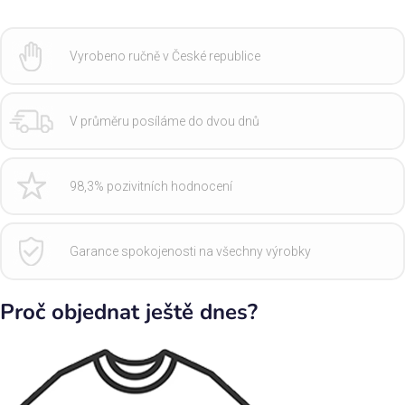
Vyrobeno ručně v České republice
V průměru posíláme do dvou dnů
98,3% pozivitních hodnocení
Garance spokojenosti na všechny výrobky
Proč objednat ještě dnes?