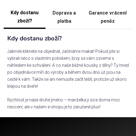
Kdy dostanu
Doprava a
Garance vrácení
zboží?
platba
peněz
Kdy dostanu zboží?
Jakmile kliknete na objednat, začínáme makat! Pokud jste si
vybrali něco s vlastním potiskem, brzy se vám ozveme s
náhledem ke schválení. A co naše běžné kousky z dílny? Ty hned
po objednávce míří do výroby a během dvou dnů už jsou na
cestě k vám. Takže se ani nemusíte začít těšit, protože už skoro
klepou na dveře!
Rychlost je naše druhé jméno – manželka ji sice doma moc
neocení, ale v našem e-shopu je to zaručeně plus!