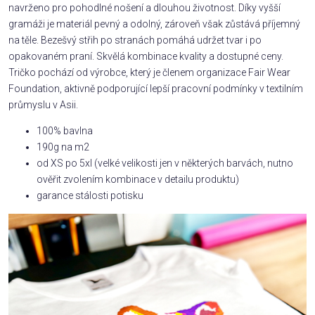
navrženo pro pohodlné nošení a dlouhou životnost. Díky vyšší
gramáži je materiál pevný a odolný, zároveň však zůstává příjemný
na těle. Bezešvý střih po stranách pomáhá udržet tvar i po
opakovaném praní. Skvělá kombinace kvality a dostupné ceny.
Tričko pochází od výrobce, který je členem organizace Fair Wear
Foundation, aktivně podporující lepší pracovní podmínky v textilním
průmyslu v Asii.
100% bavlna
190g na m2
od XS po 5xl (velké velikosti jen v některých barvách, nutno
ověřit zvolením kombinace v detailu produktu)
garance stálosti potisku