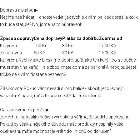
Doprava a platba
▶
Nechte nás hádat – chcete vědět, jak rychle k vám balíček dorazí a kolik
to bude stát, že? No, jsme na to připraveni:
Způsob dopravy
Cena dopravy
Platba za dobírku
Zdarma od
Kurýrem
100 Kč
30 Kč
1 500 Kč
Zásilkovna
60 Kč
30 Kč
1 500 Kč
Kurýrem: Rychlý jako blesk (no dobře, spíš jako ten kurýr, co se občas
musí stavit na kafe) – ale zboží máte doma za pár dní! A nebojte, šesté
tričko se k vám dostane bezpečně.
Zásilkovna: Pokud vám nevadí si pro balíček skočit, je to levnější
varianta. A navíc, můžete si po cestě dát třeba dortík.
Garance vrácení peněz
▶
Jsme hrdí na kvalitu našich výrobků a věříme, že budete spokojeni.
Pokud by však z nějakého důvodu naše produkty nesplnily vaše
očekávání, máte možnost je vrátit do 14 dnů od doručení.