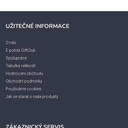
Z
á
UŽITEČNÉ INFORMACE
p
a
t
O nás
í
E-potisk GiftClub
Spolupráce
Tabulka velikostí
Hodnocení obchodu
Obchodní podmínky
Používáme cookies
Jak se starat o naše produkty
ZÁKAZNICKÝ SERVIS