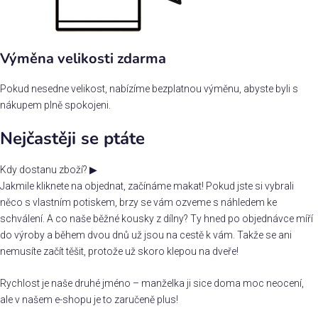
Výměna velikosti zdarma
Pokud nesedne velikost, nabízíme bezplatnou výměnu, abyste byli s
nákupem plně spokojeni.
Nejčastěji se ptáte
Kdy dostanu zboží?
▶
Jakmile kliknete na objednat, začínáme makat! Pokud jste si vybrali
něco s vlastním potiskem, brzy se vám ozveme s náhledem ke
schválení. A co naše běžné kousky z dílny? Ty hned po objednávce míří
do výroby a během dvou dnů už jsou na cestě k vám. Takže se ani
nemusíte začít těšit, protože už skoro klepou na dveře!
Rychlost je naše druhé jméno – manželka ji sice doma moc neocení,
ale v našem e-shopu je to zaručeně plus!