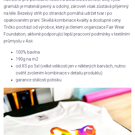
gramáži je materiál pevný a odolný, zároveň však zůstává příjemný
na těle. Bezešvý střih po stranách pomáhá udržet tvar i po
opakovaném praní. Skvělá kombinace kvality a dostupné ceny.
Tričko pochází od výrobce, který je členem organizace Fair Wear
Foundation, aktivně podporující lepší pracovní podmínky v textilním
průmyslu v Asii.
100% bavlna
190g na m2
od XS po 5xl (velké velikosti jen v některých barvách, nutno
ověřit zvolením kombinace v detailu produktu)
garance stálosti potisku