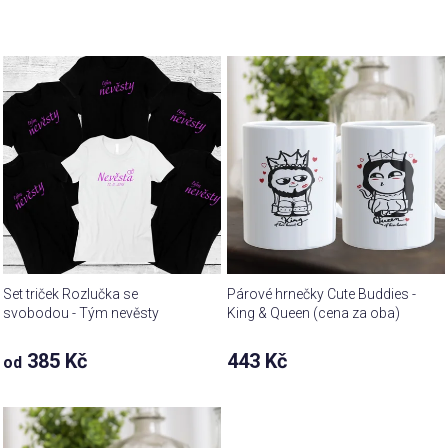
Set triček Rozlučka se
Párové hrnečky Cute Buddies -
svobodou - Tým nevěsty
King & Queen (cena za oba)
385 Kč
443 Kč
od