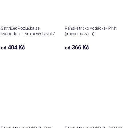
Set triček Rozlučka se
Pánské tričko vodácké - Pirát
svobodou - Tým nevěsty vol.2
(jméno na záda)
404 Kč
366 Kč
od
od