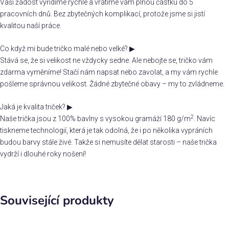
Vaši žádost vyřídíme rychle a vrátíme vám plnou částku do 5
pracovních dnů. Bez zbytečných komplikací, protože jsme si jistí
kvalitou naší práce.
Co když mi bude tričko malé nebo velké?
▶
Stává se, že si velikost ne vždycky sedne. Ale nebojte se, tričko vám
zdarma vyměníme! Stačí nám napsat nebo zavolat, a my vám rychle
pošleme správnou velikost. Žádné zbytečné obavy – my to zvládneme.
Jaká je kvalita triček?
▶
2
Naše trička jsou z 100% bavlny s vysokou gramáží 180 g/m
. Navíc
tiskneme technologií, která je tak odolná, že i po několika vypráních
budou barvy stále živé. Takže si nemusíte dělat starosti – naše trička
vydrží i dlouhé roky nošení!
Související produkty