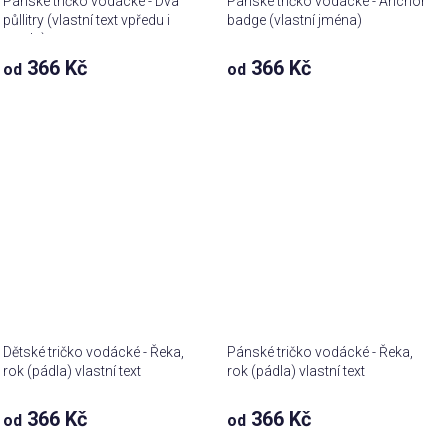
Pánské tričko vodácké - Dva
Pánské tričko vodácké - Anchor
půllitry (vlastní text vpředu i
badge (vlastní jména)
vzadu)
366 Kč
366 Kč
od
od
Dětské tričko vodácké - Řeka,
Pánské tričko vodácké - Řeka,
rok (pádla) vlastní text
rok (pádla) vlastní text
366 Kč
366 Kč
od
od