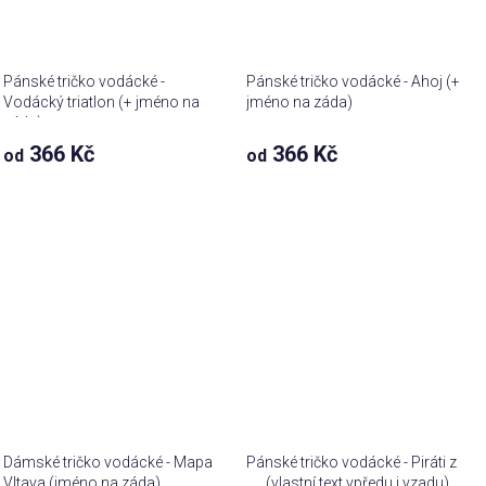
Pánské tričko vodácké -
Pánské tričko vodácké - Ahoj (+
Vodácký triatlon (+ jméno na
jméno na záda)
záda)
366 Kč
366 Kč
od
od
Dámské tričko vodácké - Mapa
Pánské tričko vodácké - Piráti z
Vltava (jméno na záda)
..... (vlastní text vpředu i vzadu)