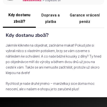
návštěvníků
. Pospěšte si!
Kdy dostanu
Doprava a
Garance vrácení
zboží?
platba
peněz
Kdy dostanu zboží?
Jakmile kliknete na objednat, začínáme makat! Pokud jste si
vybrali něco s vlastním potiskem, brzy se vám ozveme s
náhledem ke schválení. A co naše běžné kousky z dílny? Ty hned
po objednávce míří do výroby a během dvou dnů už jsou na
cestě k vám. Takže se ani nemusíte začít těšit, protože už skoro
klepou na dveře!
Rychlost je naše druhé jméno – manželka ji sice doma moc
neocení, ale v našem e-shopu je to zaručeně plus!