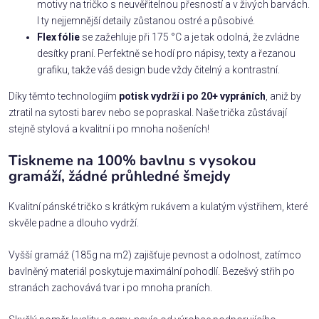
motivy na tričko s neuvěřitelnou přesností a v živých barvách.
I ty nejjemnější detaily zůstanou ostré a působivé.
Flex fólie
se zažehluje při 175 °C a je tak odolná, že zvládne
desítky praní. Perfektně se hodí pro nápisy, texty a řezanou
grafiku, takže váš design bude vždy čitelný a kontrastní.
Díky těmto technologiím
potisk vydrží i po 20+ vypráních
, aniž by
ztratil na sytosti barev nebo se popraskal. Naše trička zůstávají
stejně stylová a kvalitní i po mnoha nošeních!
Tiskneme na 100% bavlnu s vysokou
gramáží, žádné průhledné šmejdy
Kvalitní pánské tričko s krátkým rukávem a kulatým výstřihem, které
skvěle padne a dlouho vydrží.
Vyšší gramáž (185g na m2) zajišťuje pevnost a odolnost, zatímco
bavlněný materiál poskytuje maximální pohodlí. Bezešvý střih po
stranách zachovává tvar i po mnoha praních.