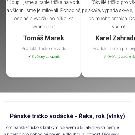
"Koupili jsme si tahle trička na vodu
"Skvělé tričko pro v
a všichni jsme je milovali. Pohodlné,
pejskaře, vypadá skvěle, 
odolné a vydrží i po několika
i po mnoha praních. Do
vypráních."
všem!"
Tomáš Marek
Karel Zahrad
Produkt: Tričko na vodu
Produkt: Tričko pro pe
✔ Ověřený zákazník
✔ Ověřený zákazník
Pánské tričko vodácké - Řeka, rok (vlnky)
Toto pánské tričko s krátkým rukávem a kulatým výstřihem je
navrženo pro pohodlné nošení a dlouhou životnost. Díky vyšší