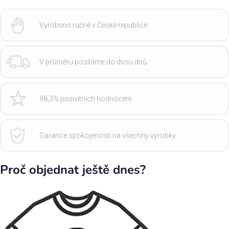
Vyrobeno ručně v České republice
V průměru posíláme do dvou dnů
98,3% pozivitních hodnocení
Garance spokojenosti na všechny výrobky
Proč objednat ještě dnes?