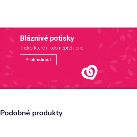
Bláznivé potisky
Tričko které nikdo nepřehlídne
Prohlédnout
Podobné produkty