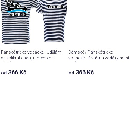
Pánské tričko vodácké - Udělám
Dámské / Pánské tričko
se kolikrát chci ( + jméno na
vodácké - Pivaři na vodě (vlastní
záda)
text)
366 Kč
366 Kč
od
od