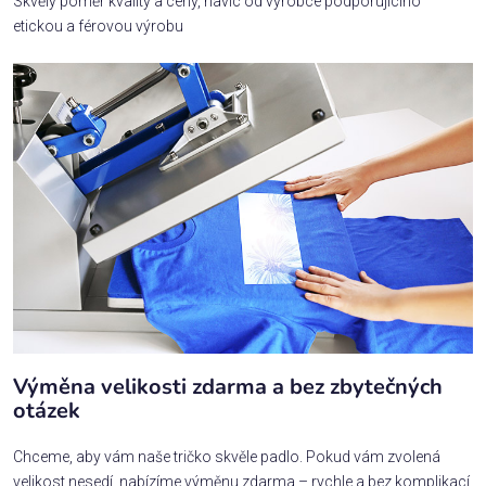
Skvělý poměr kvality a ceny, navíc od výrobce podporujícího
etickou a férovou výrobu
Výměna velikosti zdarma a bez zbytečných
otázek
Chceme, aby vám naše tričko skvěle padlo. Pokud vám zvolená
velikost nesedí, nabízíme výměnu zdarma – rychle a bez komplikací.