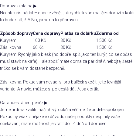
Doprava a platba
▶
Nechte nás hádat – chcete vědět, jak rychle k vám balíček dorazí a kolik
to bude stát, že? No, jsme na to připraveni:
Způsob dopravy
Cena dopravy
Platba za dobírku
Zdarma od
Kurýrem
100 Kč
30 Kč
1 500 Kč
Zásilkovna
60 Kč
30 Kč
1 500 Kč
Kurýrem: Rychlý jako blesk (no dobře, spíš jako ten kurýr, co se občas
musí stavit na kafe) – ale zboží máte doma za pár dní! A nebojte, šesté
tričko se k vám dostane bezpečně.
Zásilkovna: Pokud vám nevadí si pro balíček skočit, je to levnější
varianta. A navíc, můžete si po cestě dát třeba dortík.
Garance vrácení peněz
▶
Jsme hrdí na kvalitu našich výrobků a věříme, že budete spokojeni.
Pokud by však z nějakého důvodu naše produkty nesplnily vaše
očekávání, máte možnost je vrátit do 14 dnů od doručení.