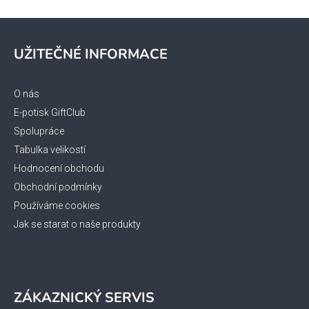
Z
á
UŽITEČNÉ INFORMACE
p
a
t
O nás
í
E-potisk GiftClub
Spolupráce
Tabulka velikostí
Hodnocení obchodu
Obchodní podmínky
Používáme cookies
Jak se starat o naše produkty
ZÁKAZNICKÝ SERVIS