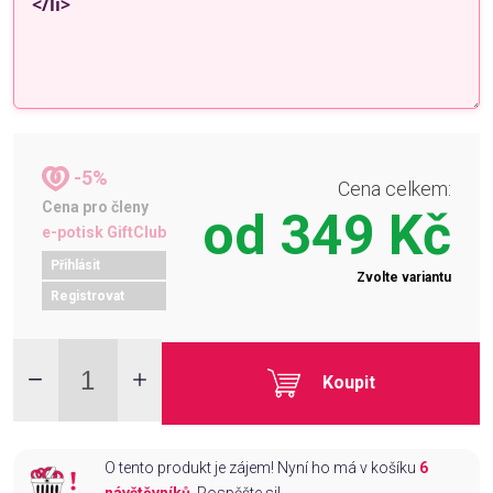
-5%
Cena celkem:
Cena pro členy
od
349 Kč
e-potisk GiftClub
Přihlásit
Zvolte variantu
Registrovat
Koupit
O tento produkt je zájem! Nyní ho má v košíku
6