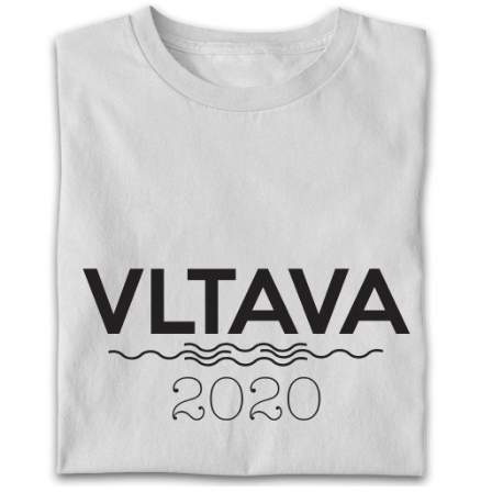
Příležitosti
Domácnost
Kolekce
Oblečení
Přihlášení