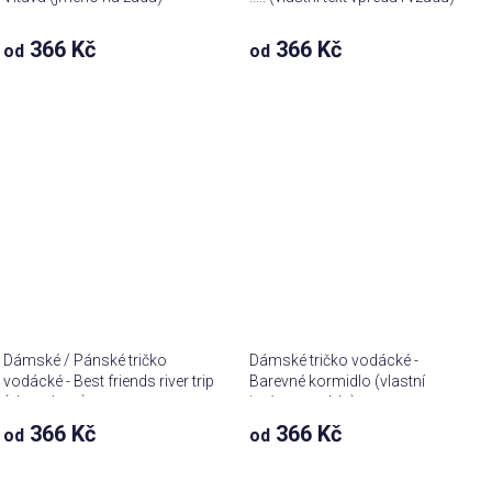
366 Kč
366 Kč
od
od
Dámské / Pánské tričko
Dámské tričko vodácké -
vodácké - Best friends river trip
Barevné kormidlo (vlastní
(vlastní text)
jména na záda)
366 Kč
366 Kč
od
od