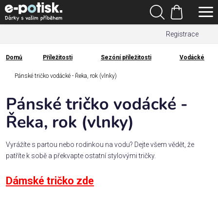
Přejít
Hledat
na
Nákupní
obsah
Registrace
košík
Den
otců
Domů
Příležitosti
Sezóní příležitosti
Vodácké
Domů
Kategorie
Pánské tričko vodácké - Řeka, rok (vlnky)
Pánské tričko vodácké -
Dárek
pro
Řeka, rok (vlnky)
Rodina
Vyrážíte s partou nebo rodinkou na vodu? Dejte všem vědět, že
/
patříte k sobě a překvapte ostatní stylovými tričky.
Láska
Dámské tričko zde
Povolání,
zájmy a
sport