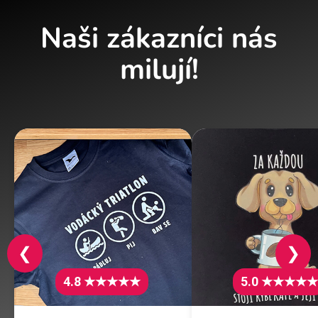
Naši zákazníci nás
milují!
❮
❯
4.8 ★★★★★
5.0 ★★★★★