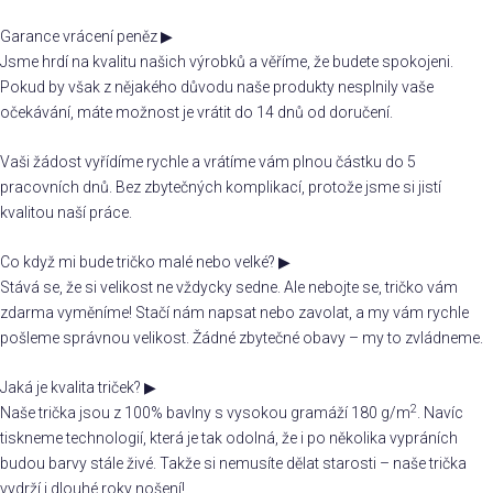
Garance vrácení peněz
▶
Jsme hrdí na kvalitu našich výrobků a věříme, že budete spokojeni.
Pokud by však z nějakého důvodu naše produkty nesplnily vaše
očekávání, máte možnost je vrátit do 14 dnů od doručení.
Vaši žádost vyřídíme rychle a vrátíme vám plnou částku do 5
pracovních dnů. Bez zbytečných komplikací, protože jsme si jistí
kvalitou naší práce.
Co když mi bude tričko malé nebo velké?
▶
Stává se, že si velikost ne vždycky sedne. Ale nebojte se, tričko vám
zdarma vyměníme! Stačí nám napsat nebo zavolat, a my vám rychle
pošleme správnou velikost. Žádné zbytečné obavy – my to zvládneme.
Jaká je kvalita triček?
▶
2
Naše trička jsou z 100% bavlny s vysokou gramáží 180 g/m
. Navíc
tiskneme technologií, která je tak odolná, že i po několika vypráních
budou barvy stále živé. Takže si nemusíte dělat starosti – naše trička
vydrží i dlouhé roky nošení!