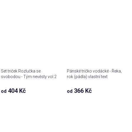
Set triček Rozlučka se
Pánské tričko vodácké - Řeka,
svobodou - Tým nevěsty vol.2
rok (pádla) vlastní text
404 Kč
366 Kč
od
od