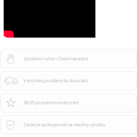
Vyrobeno ručně v České republice
V průměru posíláme do dvou dnů
98,3% pozivitních hodnocení
Garance spokojenosti na všechny výrobky