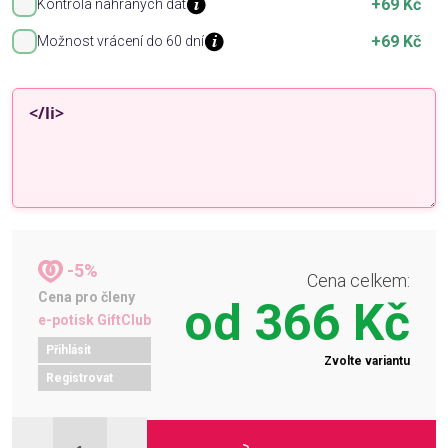
+69 Kč
Kontrola nahraných dat
+69 Kč
Možnost vrácení do 60 dní
-5%
Cena celkem:
Cena pro členy
od
366 Kč
e-potisk GiftClub
Přihlásit
Zvolte variantu
Registrovat