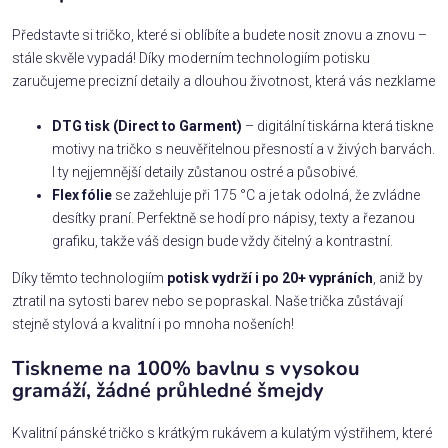
Představte si tričko, které si oblíbíte a budete nosit znovu a znovu –
stále skvěle vypadá! Díky moderním technologiím potisku
zaručujeme precizní detaily a dlouhou životnost, která vás nezklame
DTG tisk (Direct to Garment)
– digitální tiskárna která tiskne
motivy na tričko s neuvěřitelnou přesností a v živých barvách.
I ty nejjemnější detaily zůstanou ostré a působivé.
Flex fólie
se zažehluje při 175 °C a je tak odolná, že zvládne
desítky praní. Perfektně se hodí pro nápisy, texty a řezanou
grafiku, takže váš design bude vždy čitelný a kontrastní.
Díky těmto technologiím
potisk vydrží i po 20+ vypráních
, aniž by
ztratil na sytosti barev nebo se popraskal. Naše trička zůstávají
stejně stylová a kvalitní i po mnoha nošeních!
Tiskneme na 100% bavlnu s vysokou
gramáží, žádné průhledné šmejdy
Kvalitní pánské tričko s krátkým rukávem a kulatým výstřihem, které