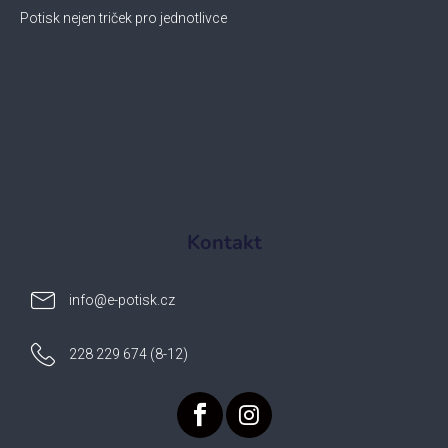
Potisk nejen triček pro jednotlivce
Kontakt
info
@
e-potisk.cz
228 229 674 (8-12)