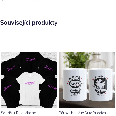
Související produkty
Set triček Rozlučka se
Párové hrnečky Cute Buddies -