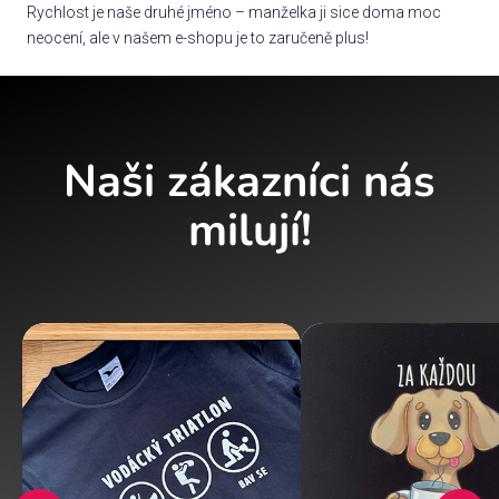
Rychlost je naše druhé jméno – manželka ji sice doma moc
neocení, ale v našem e-shopu je to zaručeně plus!
Naši zákazníci nás
milují!