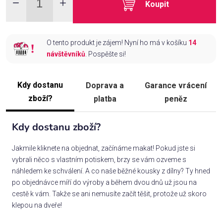
Koupit
O tento produkt je zájem! Nyní ho má v košíku
14
návštěvníků
. Pospěšte si!
Kdy dostanu
Doprava a
Garance vrácení
zboží?
platba
peněz
Kdy dostanu zboží?
Jakmile kliknete na objednat, začínáme makat! Pokud jste si
vybrali něco s vlastním potiskem, brzy se vám ozveme s
náhledem ke schválení. A co naše běžné kousky z dílny? Ty hned
po objednávce míří do výroby a během dvou dnů už jsou na
cestě k vám. Takže se ani nemusíte začít těšit, protože už skoro
klepou na dveře!