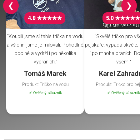
❮
❯
4.8 ★★★★★
5.0 ★★★★★
"Koupili jsme si tahle trička na vodu
"Skvělé tričko pro v
a všichni jsme je milovali. Pohodlné,
pejskaře, vypadá skvěle, 
odolné a vydrží i po několika
i po mnoha praních. Do
vypráních."
všem!"
Tomáš Marek
Karel Zahrad
Produkt: Tričko na vodu
Produkt: Tričko pro pe
✔ Ověřený zákazník
✔ Ověřený zákazník