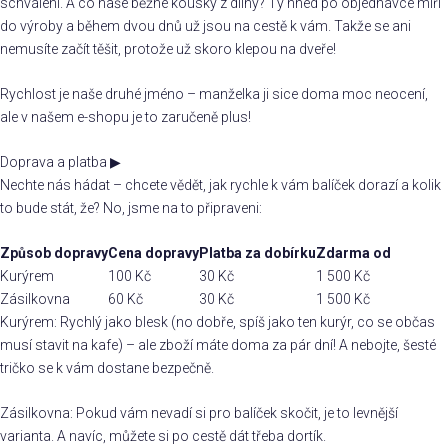
schválení. A co naše běžné kousky z dílny? Ty hned po objednávce míří
do výroby a během dvou dnů už jsou na cestě k vám. Takže se ani
nemusíte začít těšit, protože už skoro klepou na dveře!
Rychlost je naše druhé jméno – manželka ji sice doma moc neocení,
ale v našem e-shopu je to zaručeně plus!
Doprava a platba
▶
Nechte nás hádat – chcete vědět, jak rychle k vám balíček dorazí a kolik
to bude stát, že? No, jsme na to připraveni:
Způsob dopravy
Cena dopravy
Platba za dobírku
Zdarma od
Kurýrem
100 Kč
30 Kč
1 500 Kč
Zásilkovna
60 Kč
30 Kč
1 500 Kč
Kurýrem: Rychlý jako blesk (no dobře, spíš jako ten kurýr, co se občas
musí stavit na kafe) – ale zboží máte doma za pár dní! A nebojte, šesté
tričko se k vám dostane bezpečně.
Zásilkovna: Pokud vám nevadí si pro balíček skočit, je to levnější
varianta. A navíc, můžete si po cestě dát třeba dortík.