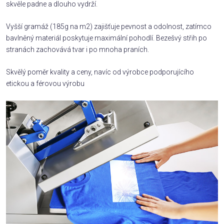
skvěle padne a dlouho vydrží.
Vyšší gramáž (185g na m2) zajišťuje pevnost a odolnost, zatímco
bavlněný materiál poskytuje maximální pohodlí. Bezešvý střih po
stranách zachovává tvar i po mnoha praních.
Skvělý poměr kvality a ceny, navíc od výrobce podporujícího
etickou a férovou výrobu