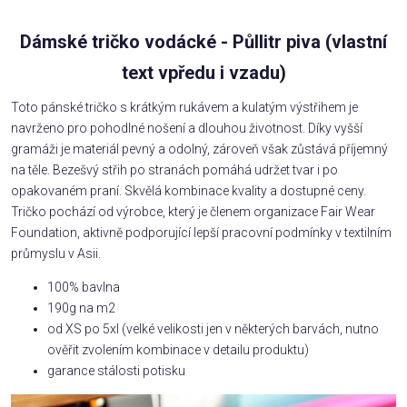
Dámské tričko vodácké - Půllitr piva (vlastní
text vpředu i vzadu)
Toto pánské tričko s krátkým rukávem a kulatým výstřihem je
navrženo pro pohodlné nošení a dlouhou životnost. Díky vyšší
gramáži je materiál pevný a odolný, zároveň však zůstává příjemný
na těle. Bezešvý střih po stranách pomáhá udržet tvar i po
opakovaném praní. Skvělá kombinace kvality a dostupné ceny.
Tričko pochází od výrobce, který je členem organizace Fair Wear
Foundation, aktivně podporující lepší pracovní podmínky v textilním
průmyslu v Asii.
100% bavlna
190g na m2
od XS po 5xl (velké velikosti jen v některých barvách, nutno
ověřit zvolením kombinace v detailu produktu)
garance stálosti potisku