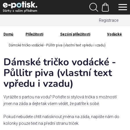
Přejít
Hledat
na
Nákupní
obsah
Registrace
košík
Den
otců
Domů
Příležitosti
Sezóní příležitosti
Vodácké
Domů
Kategorie
Dámské tričko vodácké - Půllitr piva (vlastní text vpředu i vzadu)
Dámské tričko vodácké -
Dárek
pro
Půllitr piva (vlastní text
vpředu i vzadu)
Rodina
/
Láska
Vyrážíte s partou na vodu? Pořiďte si stylová trička s možností
jmen na záda a dejte tak všem vědět, že patříte k sobě.
Povolání,
Pokud nebudete chtít natisknout jména na záda, napište nám do
zájmy a
kolonky pouze text na přední stranu triček.
sport