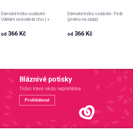
Dámské tričko vodácké -
Dámské tričko vodácké - Pirát
Udělám se kolikrát chci ( +
(jméno na záda)
jméno na záda)
366 Kč
366 Kč
od
od
Bláznivé potisky
Tričko které nikdo nepřehlídne
Prohlédnout