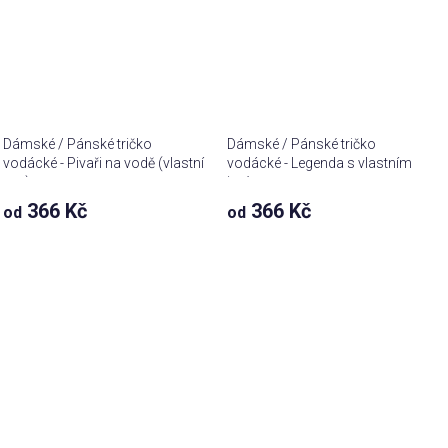
Dámské / Pánské tričko
Dámské / Pánské tričko
vodácké - Pivaři na vodě (vlastní
vodácké - Legenda s vlastním
text)
jménem
366 Kč
366 Kč
od
od