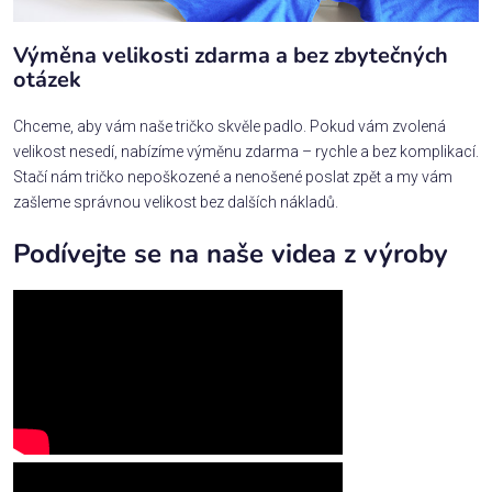
Výměna velikosti zdarma a bez zbytečných
otázek
Chceme, aby vám naše tričko skvěle padlo. Pokud vám zvolená
velikost nesedí, nabízíme výměnu zdarma – rychle a bez komplikací.
Stačí nám tričko nepoškozené a nenošené poslat zpět a my vám
zašleme správnou velikost bez dalších nákladů.
Podívejte se na naše videa z výroby