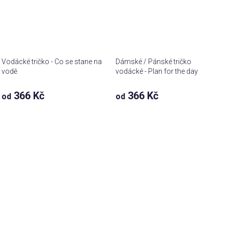
Vodácké tričko - Co se stane na
Dámské / Pánské tričko
vodě
vodácké - Plan for the day
366 Kč
366 Kč
od
od