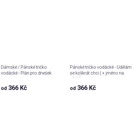
Dámské / Pánské tričko
Pánské tričko vodácké - Udělám
vodácké - Plán pro dnešek
se kolikrát chci ( + jméno na
záda)
366 Kč
366 Kč
od
od