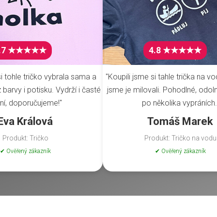
.7 ★★★★★
4.8 ★★★★★
i tohle tričko vybrala sama a
"Koupili jsme si tahle trička na vo
barvy i potisku. Vydrží i časté
jsme je milovali. Pohodlné, odoln
ní, doporučujeme!"
po několika vypráních.
Eva Králová
Tomáš Marek
Produkt: Tričko
Produkt: Tričko na vodu
✔ Ověřený zákazník
✔ Ověřený zákazník