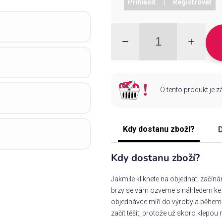
Přihlásit
|
Registrovat
O tento produkt je 
Kdy dostanu zboží?
D
Kdy dostanu zboží?
Jakmile kliknete na objednat, začín
brzy se vám ozveme s náhledem ke s
objednávce míří do výroby a během 
začít těšit, protože už skoro klepou 