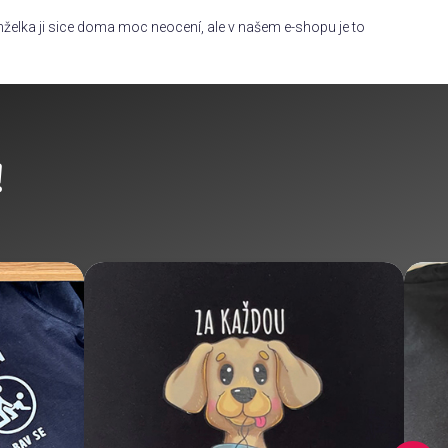
želka ji sice doma moc neocení, ale v našem e-shopu je to
!