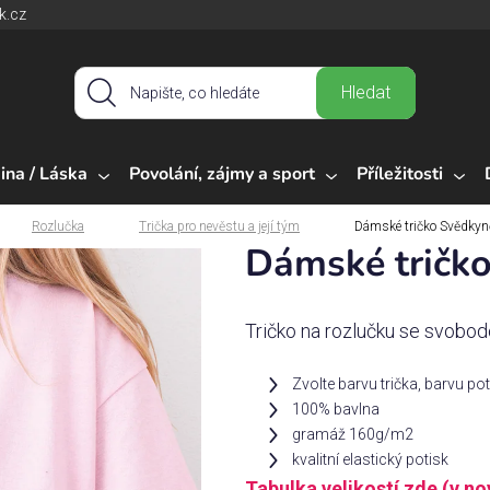
k.cz
Hledat
ina / Láska
Povolání, zájmy a sport
Příležitosti
Rozlučka
Trička pro nevěstu a její tým
Dámské tričko Svědkyn
Dámské tričk
Tričko na rozlučku se svobod
Zvolte barvu trička, barvu pot
100% bavlna
gramáž 160g/m2
kvalitní elastický potisk
Tabulka velikostí zde (v n