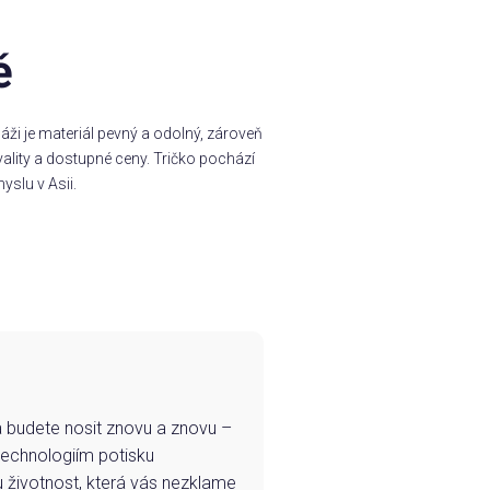
ě
ži je materiál pevný a odolný, zároveň
ality a dostupné ceny. Tričko pochází
yslu v Asii.
e a budete nosit znovu a znovu –
technologiím potisku
u životnost, která vás nezklame