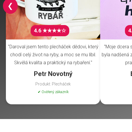
❮
4.6 ★★★★☆
4
"Daroval jsem tento plecháček dědovi, který
"Moje dcera s
chodí celý život na ryby, a moc se mu líbil.
byla nadšená z 
Skvělá kvalita a praktický na rybaření."
pra
Petr Novotný
Produkt: Plecháček
✔ Ověřený zákazník