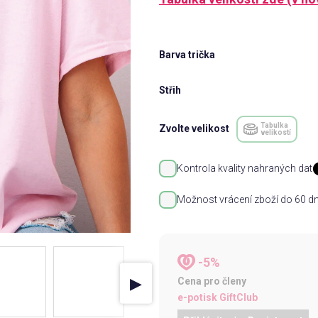
Barva trička
Střih
Tabulka
Zvolte velikost
velikostí
Kontrola kvality nahraných dat
Možnost vrácení zboží do 60 dn
-5%
▶
Cena pro členy
e-potisk GiftClub