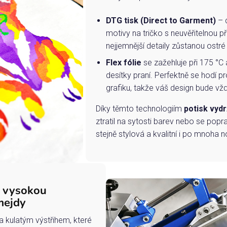
DTG tisk (Direct to Garment)
– d
motivy na tričko s neuvěřitelnou př
nejjemnější detaily zůstanou ostré
Flex fólie
se zažehluje při 175 °C 
desítky praní. Perfektně se hodí pr
grafiku, takže váš design bude vždy
Díky těmto technologiím
potisk vydr
ztratil na sytosti barev nebo se popra
stejně stylová a kvalitní i po mnoha n
s vysokou
mejdy
a kulatým výstřihem, které