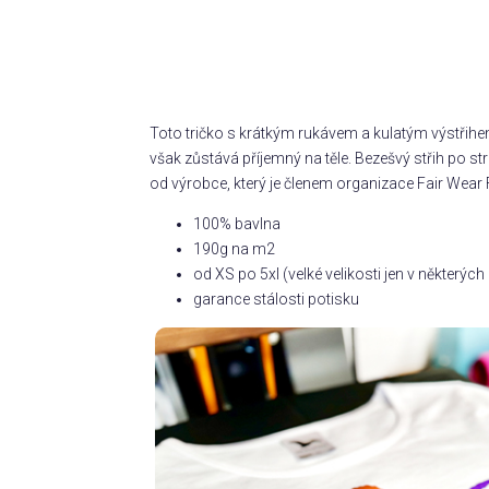
Toto tričko s krátkým rukávem a kulatým výstřihe
však zůstává příjemný na těle. Bezešvý střih po 
od výrobce, který je členem organizace Fair Wear 
100% bavlna
190g na m2
od XS po 5xl (velké velikosti jen v některý
garance stálosti potisku