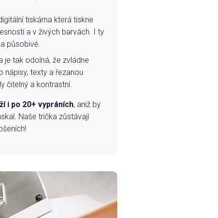
igitální tiskárna která tiskne
esností a v živých barvách. I ty
 a působivé.
a je tak odolná, že zvládne
o nápisy, texty a řezanou
 čitelný a kontrastní.
ží i po 20+ vypráních
, aniž by
skal. Naše trička zůstávají
ošeních!