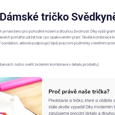
Dámské tričko Svědkyn
m je navrženo pro pohodlné nošení a dlouhou životnost. Díky vyšší gramá
stranách pomáhá udržet tvar i po opakovaném praní. Skvělá kombinace kv
Foundation, aktivně podporující lepší pracovní podmínky v textilním prům
ch barvách, nutno ověřit zvolením kombinace v detailu produktu)
Proč právě naše trička?
Představte si tričko, které si oblíbít
stále skvěle vypadá! Díky moderním 
zaručujeme precizní detaily a dlouho