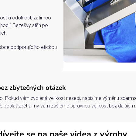
ost a odolnost, zatímco
hodlí. Bezešvý střih po
ích.
robce podporujícího etickou
bez zbytečných otázek
o. Pokud vám zvolená velikost nesedí, nabízíme výměnu zdarma 
 poslat zpět a my vám zašleme správnou velikost bez dalších 
ívejte se na naše videa z výroby