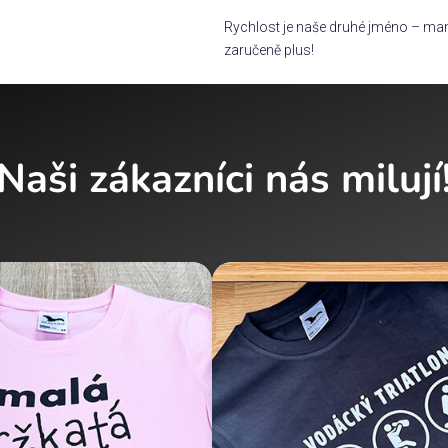
Rychlost je naše druhé jméno – man
zaručeně plus!
Naši zákazníci nás milují