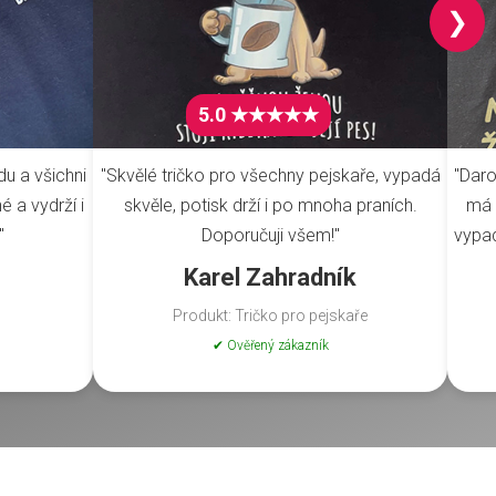
❯
5.0 ★★★★★
du a všichni
"Skvělé tričko pro všechny pejskaře, vypadá
"Daro
é a vydrží i
skvěle, potisk drží i po mnoha praních.
má 
"
Doporučuji všem!"
vypad
Karel Zahradník
Produkt: Tričko pro pejskaře
✔ Ověřený zákazník