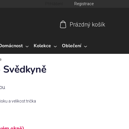
Přihlášení
Registrace
Prázdný košík
Nákupní
košík
Domácnost
Kolekce
Oblečení
ě
o Svědkyně
ou.
isku a velikost trička
ovém okně)