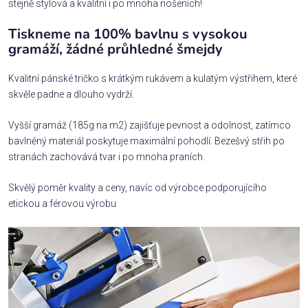
stejně stylová a kvalitní i po mnoha nošeních!
Tiskneme na 100% bavlnu s vysokou
gramáží, žádné průhledné šmejdy
Kvalitní pánské tričko s krátkým rukávem a kulatým výstřihem, které
skvěle padne a dlouho vydrží.
Vyšší gramáž (185g na m2) zajišťuje pevnost a odolnost, zatímco
bavlněný materiál poskytuje maximální pohodlí. Bezešvý střih po
stranách zachovává tvar i po mnoha praních.
Skvělý poměr kvality a ceny, navíc od výrobce podporujícího
etickou a férovou výrobu