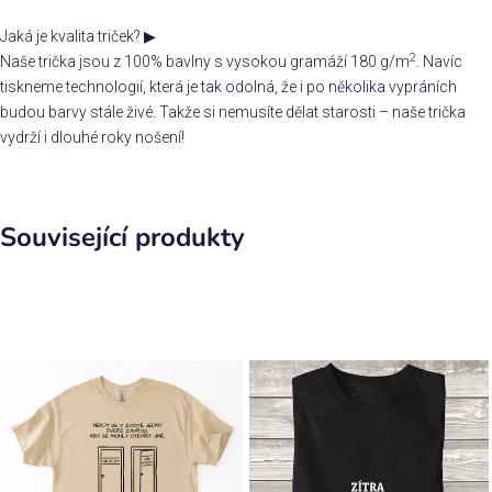
Jaká je kvalita triček?
▶
2
Naše trička jsou z 100% bavlny s vysokou gramáží 180 g/m
. Navíc
tiskneme technologií, která je tak odolná, že i po několika vypráních
budou barvy stále živé. Takže si nemusíte dělat starosti – naše trička
vydrží i dlouhé roky nošení!
Související produkty