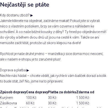
Nejčastěji se ptáte
Kdy dostanu zboží?
▶
Jakmile kliknete na objednat, začínáme makat! Pokud jste si vybrali
něco s vlastním potiskem, brzy se vám ozveme s náhledem ke
schválení. A co naše běžné kousky z dílny? Ty hned po objednávce míří
do výroby a během dvou dnů už jsou na cestě k vám. Takže se ani
nemusíte začít těšit, protože už skoro klepou na dveře!
Rychlost je naše druhé jméno – manželka ji sice doma moc neocení,
ale v našem e-shopu je to zaručeně plus!
Doprava a platba
▶
Nechte nás hádat – chcete vědět, jak rychle k vám balíček dorazí a kolik
to bude stát, že? No, jsme na to připraveni:
Způsob dopravy
Cena dopravy
Platba za dobírku
Zdarma od
Kurýrem
100 Kč
30 Kč
1 500 Kč
Zásilkovna
60 Kč
30 Kč
1 500 Kč