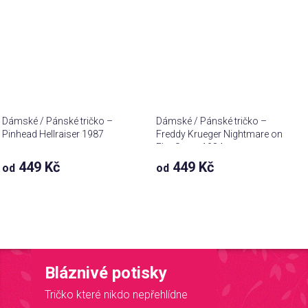
Dámské / Pánské tričko –
Dámské / Pánské tričko –
Pinhead Hellraiser 1987
Freddy Krueger Nightmare on
Elm Street 1984
449 Kč
449 Kč
od
od
Bláznivé potisky
Tričko které nikdo nepřehlídne