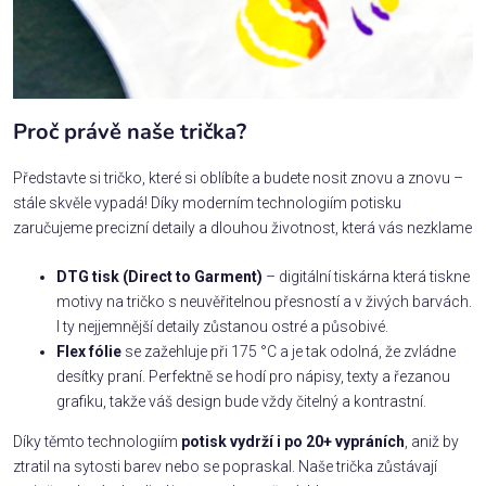
Proč právě naše trička?
Představte si tričko, které si oblíbíte a budete nosit znovu a znovu –
stále skvěle vypadá! Díky moderním technologiím potisku
zaručujeme precizní detaily a dlouhou životnost, která vás nezklame
DTG tisk (Direct to Garment)
– digitální tiskárna která tiskne
motivy na tričko s neuvěřitelnou přesností a v živých barvách.
I ty nejjemnější detaily zůstanou ostré a působivé.
Flex fólie
se zažehluje při 175 °C a je tak odolná, že zvládne
desítky praní. Perfektně se hodí pro nápisy, texty a řezanou
grafiku, takže váš design bude vždy čitelný a kontrastní.
Díky těmto technologiím
potisk vydrží i po 20+ vypráních
, aniž by
ztratil na sytosti barev nebo se popraskal. Naše trička zůstávají