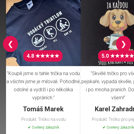
❮
❯
4.8 ★★★★★
5.0 ★★★★★
"Koupili jsme si tahle trička na vodu
"Skvělé tričko pro v
a všichni jsme je milovali. Pohodlné,
pejskaře, vypadá skvěle, 
odolné a vydrží i po několika
i po mnoha praních. Do
vypráních."
všem!"
Tomáš Marek
Karel Zahrad
Produkt: Tričko na vodu
Produkt: Tričko pro pe
✔ Ověřený zákazník
✔ Ověřený zákazník