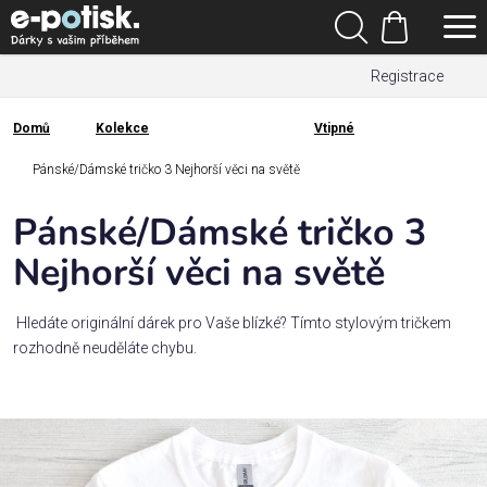
Přejít
Hledat
na
Nákupní
obsah
Registrace
košík
Den
otců
Domů
Kolekce
Vtipné
Domů
Kategorie
Pánské/Dámské tričko 3 Nejhorší věci na světě
Pánské/Dámské tričko 3
Dárek
pro
Nejhorší věci na světě
Rodina
Hledáte originální dárek pro Vaše blízké? Tímto stylovým tričkem
/
rozhodně neuděláte chybu.
Láska
Povolání,
zájmy a
sport