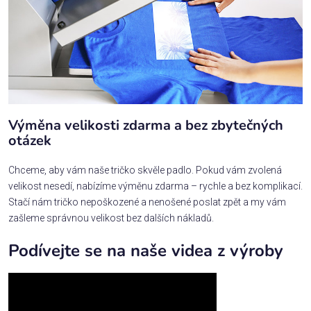
Výměna velikosti zdarma a bez zbytečných
otázek
Chceme, aby vám naše tričko skvěle padlo. Pokud vám zvolená
velikost nesedí, nabízíme výměnu zdarma – rychle a bez komplikací.
Stačí nám tričko nepoškozené a nenošené poslat zpět a my vám
zašleme správnou velikost bez dalších nákladů.
Podívejte se na naše videa z výroby