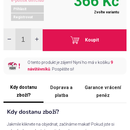
366 Kč
e-potisk GiftClub
Přihlásit
Zvolte variantu
Registrovat
Koupit
O tento produkt je zájem! Nyní ho má v košíku
9
návštěvníků
. Pospěšte si!
Kdy dostanu
Doprava a
Garance vrácení
zboží?
platba
peněz
Kdy dostanu zboží?
Jakmile kliknete na objednat, začínáme makat! Pokud jste si