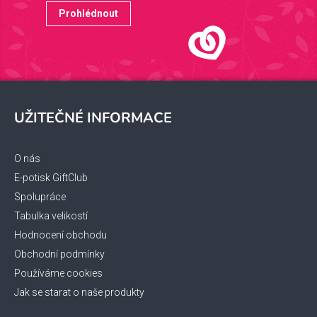
Prohlédnout
Z
á
UŽITEČNÉ INFORMACE
p
a
t
O nás
í
E-potisk GiftClub
Spolupráce
Tabulka velikostí
Hodnocení obchodu
Obchodní podmínky
Používáme cookies
Jak se starat o naše produkty