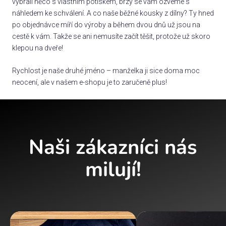
vybrali něco s vlastním potiskem, brzy se vám ozveme s
náhledem ke schválení. A co naše běžné kousky z dílny? Ty hned
po objednávce míří do výroby a během dvou dnů už jsou na
cestě k vám. Takže se ani nemusíte začít těšit, protože už skoro
klepou na dveře!
Rychlost je naše druhé jméno – manželka ji sice doma moc
neocení, ale v našem e-shopu je to zaručeně plus!
Naši zákazníci nás
milují!