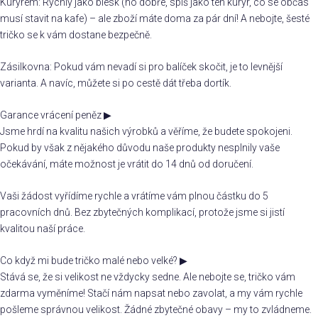
Kurýrem: Rychlý jako blesk (no dobře, spíš jako ten kurýr, co se občas
musí stavit na kafe) – ale zboží máte doma za pár dní! A nebojte, šesté
tričko se k vám dostane bezpečně.
Zásilkovna: Pokud vám nevadí si pro balíček skočit, je to levnější
varianta. A navíc, můžete si po cestě dát třeba dortík.
Garance vrácení peněz
▶
Jsme hrdí na kvalitu našich výrobků a věříme, že budete spokojeni.
Pokud by však z nějakého důvodu naše produkty nesplnily vaše
očekávání, máte možnost je vrátit do 14 dnů od doručení.
Vaši žádost vyřídíme rychle a vrátíme vám plnou částku do 5
pracovních dnů. Bez zbytečných komplikací, protože jsme si jistí
kvalitou naší práce.
Co když mi bude tričko malé nebo velké?
▶
Stává se, že si velikost ne vždycky sedne. Ale nebojte se, tričko vám
zdarma vyměníme! Stačí nám napsat nebo zavolat, a my vám rychle
pošleme správnou velikost. Žádné zbytečné obavy – my to zvládneme.