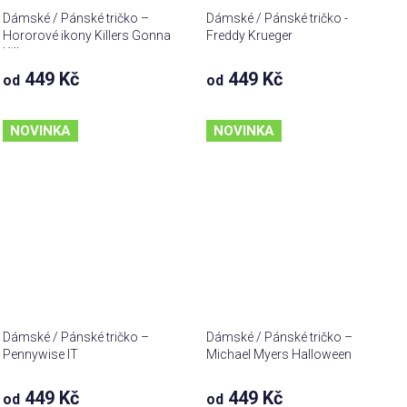
Dámské / Pánské tričko –
Dámské / Pánské tričko -
Hororové ikony Killers Gonna
Freddy Krueger
Kill
449 Kč
449 Kč
od
od
NOVINKA
NOVINKA
Dámské / Pánské tričko –
Dámské / Pánské tričko –
Pennywise IT
Michael Myers Halloween
449 Kč
449 Kč
od
od