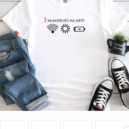
Příležitosti
Domácnost
Kolekce
Oblečení
Přihlášení