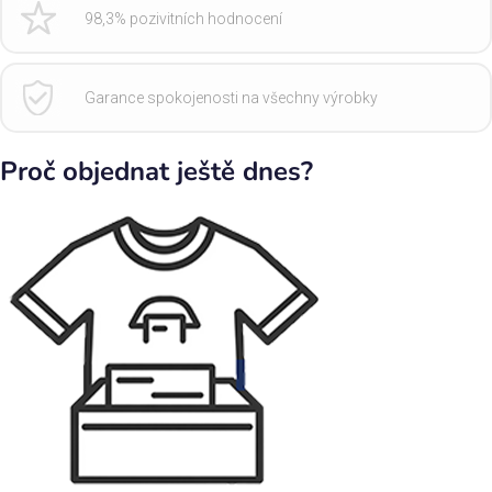
98,3% pozivitních hodnocení
Garance spokojenosti na všechny výrobky
Proč objednat ještě dnes?