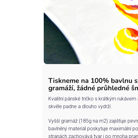
Tiskneme na 100% bavlnu 
gramáží, žádné průhledné š
Kvalitní pánské tričko s krátkým rukávem 
skvěle padne a dlouho vydrží.
Vyšší gramáž (185g na m2) zajišťuje pevn
bavlněný materiál poskytuje maximální po
stranách zachovává tvar i po mnoha pran