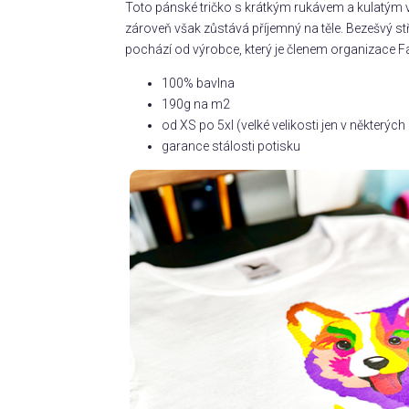
Toto pánské tričko s krátkým rukávem a kulatým v
zároveň však zůstává příjemný na těle. Bezešvý s
pochází od výrobce, který je členem organizace Fa
100% bavlna
190g na m2
od XS po 5xl (velké velikosti jen v některý
garance stálosti potisku