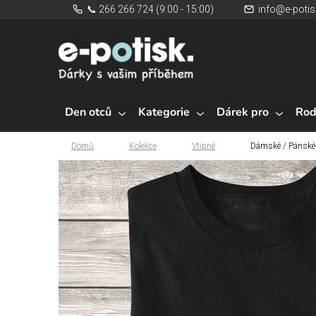
Přejít
📞 266 266 724 (9:00 - 15:00)
info@e-potis
na
obsah
Den otců
Kategorie
Dárek pro
Rod
Domů
Kolekce
Vtipné
Dámské / Pánské t
Domů