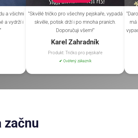
du a všichni
"Skvělé tričko pro všechny pejskaře, vypadá
"Daro
é a vydrží i
skvěle, potisk drží i po mnoha praních.
má 
"
Doporučuji všem!"
vypad
Karel Zahradník
Produkt: Tričko pro pejskaře
✔ Ověřený zákazník
a začnu