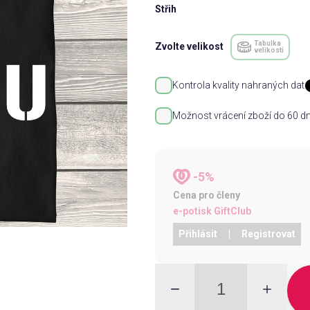
Střih
Tabulka
Zvolte velikost
velikostí
Kontrola kvality nahraných dat
Možnost vrácení zboží do 60 dn
-5%
Cena pro členy
e-potisk GiftClub
Přihlásit
|
Registrovat