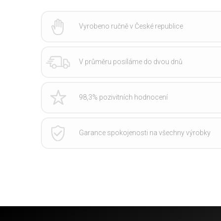
Vyrobeno ručně v České republice
V průměru posíláme do dvou dnů
98,3% pozivitních hodnocení
Garance spokojenosti na všechny výrobky