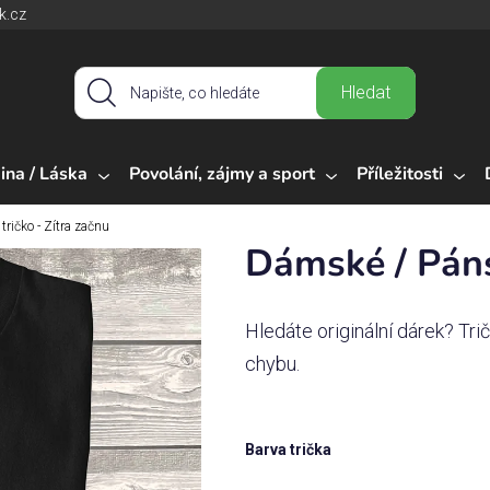
k.cz
Hledat
ina / Láska
Povolání, zájmy a sport
Příležitosti
ričko - Zítra začnu
Dámské / Páns
Hledáte originální dárek? Tr
chybu.
Barva trička