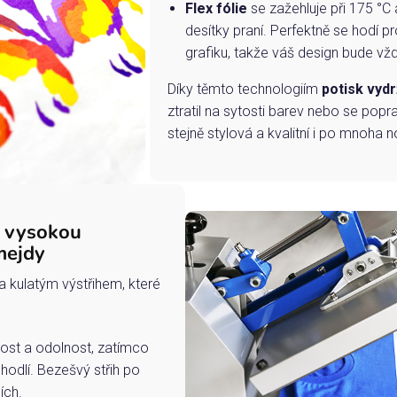
Flex fólie
se zažehluje při 175 °C 
desítky praní. Perfektně se hodí pr
grafiku, takže váš design bude vždy
Díky těmto technologiím
potisk vydr
ztratil na sytosti barev nebo se popra
stejně stylová a kvalitní i po mnoha n
s vysokou
mejdy
a kulatým výstřihem, které
ost a odolnost, zatímco
hodlí. Bezešvý střih po
ích.