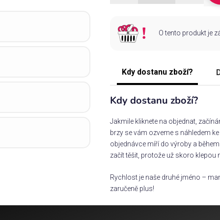
O tento produkt je 
Kdy dostanu zboží?
D
Kdy dostanu zboží?
Jakmile kliknete na objednat, začín
brzy se vám ozveme s náhledem ke s
objednávce míří do výroby a během 
začít těšit, protože už skoro klepou 
Rychlost je naše druhé jméno – man
zaručeně plus!