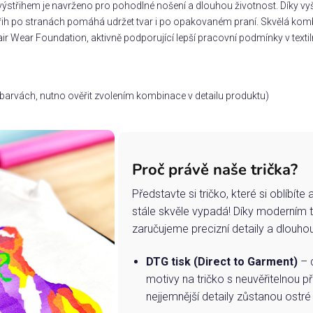
ýstřihem je navrženo pro pohodlné nošení a dlouhou životnost. Díky vyšš
třih po stranách pomáhá udržet tvar i po opakovaném praní. Skvělá komb
ir Wear Foundation, aktivně podporující lepší pracovní podmínky v textil
ch barvách, nutno ověřit zvolením kombinace v detailu produktu)
Proč právě naše trička?
Představte si tričko, které si oblíbít
stále skvěle vypadá! Díky moderním 
zaručujeme precizní detaily a dlouho
DTG tisk (Direct to Garment)
– d
motivy na tričko s neuvěřitelnou př
nejjemnější detaily zůstanou ostré