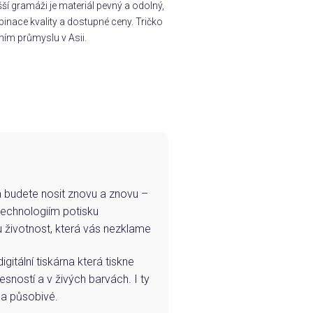
í gramáži je materiál pevný a odolný,
inace kvality a dostupné ceny. Tričko
ním průmyslu v Asii.
e a budete nosit znovu a znovu –
technologiím potisku
u životnost, která vás nezklame
igitální tiskárna která tiskne
esností a v živých barvách. I ty
 a působivé.