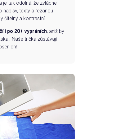
a je tak odolná, že zvládne
o nápisy, texty a řezanou
 čitelný a kontrastní.
ží i po 20+ vypráních
, aniž by
skal. Naše trička zůstávají
ošeních!