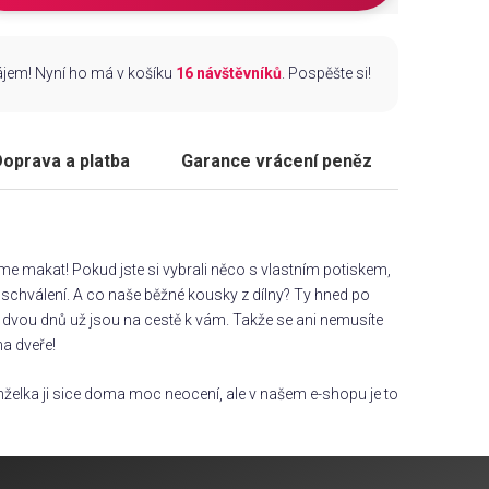
zájem! Nyní ho má v košíku
16 návštěvníků
. Pospěšte si!
oprava a platba
Garance vrácení peněz
áme makat! Pokud jste si vybrali něco s vlastním potiskem,
chválení. A co naše běžné kousky z dílny? Ty hned po
dvou dnů už jsou na cestě k vám. Takže se ani nemusíte
na dveře!
želka ji sice doma moc neocení, ale v našem e-shopu je to