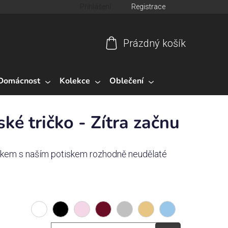
Přihlášení
Registrace
Prázdný košík
Nákupní
košík
Domácnost
Kolekce
Oblečení
ké tričko - Zítra začnu
ičkem s naším potiskem rozhodně neudělaté