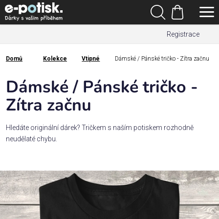
Přejít
Hledat
na
Nákupní
obsah
Registrace
košík
Den
otců
Domů
Kolekce
Vtipné
Dámské / Pánské tričko - Zítra začnu
Domů
Kategorie
Dámské / Pánské tričko -
Zítra začnu
Dárek
pro
Hledáte originální dárek? Tričkem s naším potiskem rozhodně
neudělaté chybu.
Rodina
/
Láska
Povolání,
zájmy a
sport