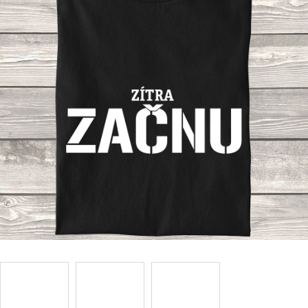
Příležitosti
Domácnost
Kolekce
Oblečení
Přihlášení