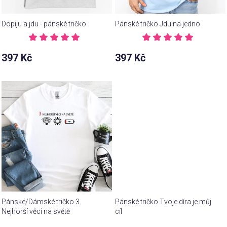
Dopiju a jdu - pánské tričko
Pánské tričko Jdu na jedno
Průměrné
Průměrné
hodnocení
hodnocení
397 Kč
397 Kč
produktu
produktu
je
je
5,0
5,0
z 5
z 5
hvězdiček.
hvězdiček.
Pánské/Dámské tričko 3
Pánské tričko Tvoje díra je můj
Nejhorší věci na světě
cíl