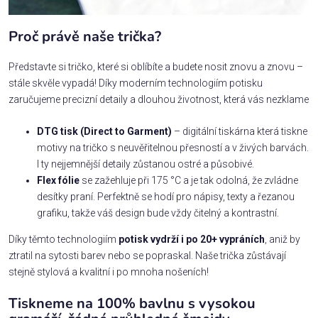
Proč právě naše trička?
Představte si tričko, které si oblíbíte a budete nosit znovu a znovu –
stále skvěle vypadá! Díky moderním technologiím potisku
zaručujeme precizní detaily a dlouhou životnost, která vás nezklame
DTG tisk (Direct to Garment)
– digitální tiskárna která tiskne
motivy na tričko s neuvěřitelnou přesností a v živých barvách.
I ty nejjemnější detaily zůstanou ostré a působivé.
Flex fólie
se zažehluje při 175 °C a je tak odolná, že zvládne
desítky praní. Perfektně se hodí pro nápisy, texty a řezanou
grafiku, takže váš design bude vždy čitelný a kontrastní.
Díky těmto technologiím
potisk vydrží i po 20+ vypráních
, aniž by
ztratil na sytosti barev nebo se popraskal. Naše trička zůstávají
stejně stylová a kvalitní i po mnoha nošeních!
Tiskneme na 100% bavlnu s vysokou