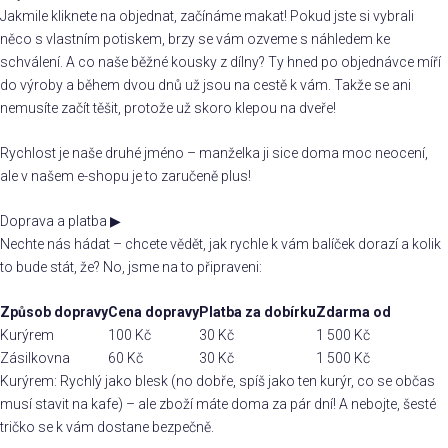
Jakmile kliknete na objednat, začínáme makat! Pokud jste si vybrali
něco s vlastním potiskem, brzy se vám ozveme s náhledem ke
schválení. A co naše běžné kousky z dílny? Ty hned po objednávce míří
do výroby a během dvou dnů už jsou na cestě k vám. Takže se ani
nemusíte začít těšit, protože už skoro klepou na dveře!
Rychlost je naše druhé jméno – manželka ji sice doma moc neocení,
ale v našem e-shopu je to zaručeně plus!
Doprava a platba
▶
Nechte nás hádat – chcete vědět, jak rychle k vám balíček dorazí a kolik
to bude stát, že? No, jsme na to připraveni:
Způsob dopravy
Cena dopravy
Platba za dobírku
Zdarma od
Kurýrem
100 Kč
30 Kč
1 500 Kč
Zásilkovna
60 Kč
30 Kč
1 500 Kč
Kurýrem: Rychlý jako blesk (no dobře, spíš jako ten kurýr, co se občas
musí stavit na kafe) – ale zboží máte doma za pár dní! A nebojte, šesté
tričko se k vám dostane bezpečně.