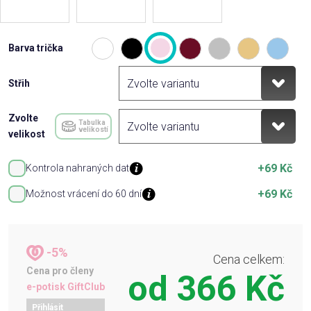
Barva trička
Střih
Zvolte
Tabulka
velikostí
velikost
+69 Kč
Kontrola nahraných dat
+69 Kč
Možnost vrácení do 60 dní
-5%
Cena celkem:
Cena pro členy
od
366 Kč
e-potisk GiftClub
Přihlásit