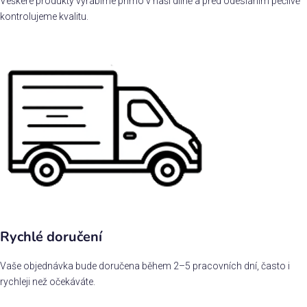
Veškeré produkty vyrábíme přímo v naší dílně a před odesláním pečlivě
kontrolujeme kvalitu.
Rychlé doručení
Vaše objednávka bude doručena během 2–5 pracovních dní, často i
rychleji než očekáváte.