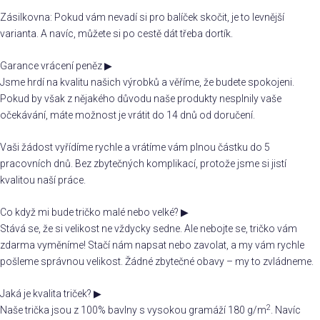
Zásilkovna: Pokud vám nevadí si pro balíček skočit, je to levnější
varianta. A navíc, můžete si po cestě dát třeba dortík.
Garance vrácení peněz
▶
Jsme hrdí na kvalitu našich výrobků a věříme, že budete spokojeni.
Pokud by však z nějakého důvodu naše produkty nesplnily vaše
očekávání, máte možnost je vrátit do 14 dnů od doručení.
Vaši žádost vyřídíme rychle a vrátíme vám plnou částku do 5
pracovních dnů. Bez zbytečných komplikací, protože jsme si jistí
kvalitou naší práce.
Co když mi bude tričko malé nebo velké?
▶
Stává se, že si velikost ne vždycky sedne. Ale nebojte se, tričko vám
zdarma vyměníme! Stačí nám napsat nebo zavolat, a my vám rychle
pošleme správnou velikost. Žádné zbytečné obavy – my to zvládneme.
Jaká je kvalita triček?
▶
2
Naše trička jsou z 100% bavlny s vysokou gramáží 180 g/m
. Navíc