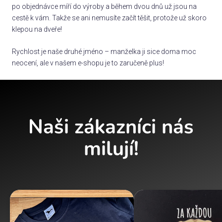
po objednávce míří do výroby a během dvou dnů už jsou na
cestě k vám. Takže se ani nemusíte začít těšit, protože už skoro
klepou na dveře!
Rychlost je naše druhé jméno – manželka ji sice doma moc
neocení, ale v našem e-shopu je to zaručeně plus!
Naši zákazníci nás
milují!