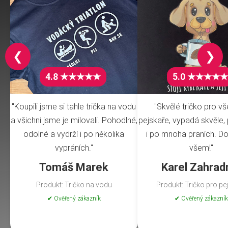
❮
❯
4.8 ★★★★★
5.0 ★★★★★
"Koupili jsme si tahle trička na vodu
"Skvělé tričko pro v
a všichni jsme je milovali. Pohodlné,
pejskaře, vypadá skvěle, 
odolné a vydrží i po několika
i po mnoha praních. Do
vypráních."
všem!"
Tomáš Marek
Karel Zahrad
Produkt: Tričko na vodu
Produkt: Tričko pro pe
✔ Ověřený zákazník
✔ Ověřený zákazník