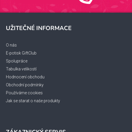
Z
á
UŽITEČNÉ INFORMACE
p
a
t
O nás
í
E-potisk GiftClub
Spolupráce
Tabulka velikostí
Hodnocení obchodu
Obchodní podmínky
Používáme cookies
Jak se starat o naše produkty