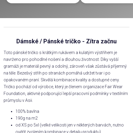
Dámské / Pánské tričko - Zítra začnu
Toto pánské tričko s krátkým rukávem a kulatým výstřihem je
navrženo pro pohodlné nošení a dlouhou životnost. Díky vyšší
gramáži je materiál pevný a odolný, zároveň však zůstává příjemný
na těle. Bezešvý střih po stranách pomáhá udržet tvar i po
opakovaném praní. Skvělá kombinace kvality a dostupné ceny.
Tričko pochází od výrobce, který je členem organizace Fair Wear
Foundation, aktivně podporující lepší pracovní podmínky v textilním
průmyslu v Asii.
100% bavlna
190g na m2
od XS po 5xl (velké velikosti jen v některých barvách, nutno
ověřit zvolením kombinace v detailu produktu)