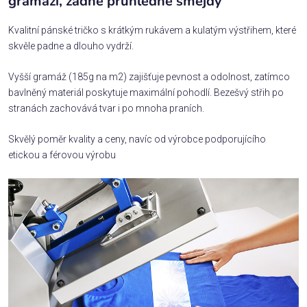
gramáží, žádné průhledné šmejdy
Kvalitní pánské tričko s krátkým rukávem a kulatým výstřihem, které
skvěle padne a dlouho vydrží.
Vyšší gramáž (185g na m2) zajišťuje pevnost a odolnost, zatímco
bavlněný materiál poskytuje maximální pohodlí. Bezešvý střih po
stranách zachovává tvar i po mnoha praních.
Skvělý poměr kvality a ceny, navíc od výrobce podporujícího
etickou a férovou výrobu