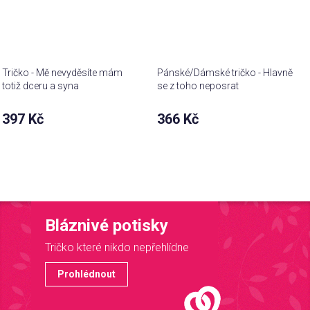
Tričko - Mě nevyděsíte mám
Pánské/Dámské tričko - Hlavně
totiž dceru a syna
se z toho neposrat
397 Kč
366 Kč
Bláznivé potisky
Tričko které nikdo nepřehlídne
Prohlédnout