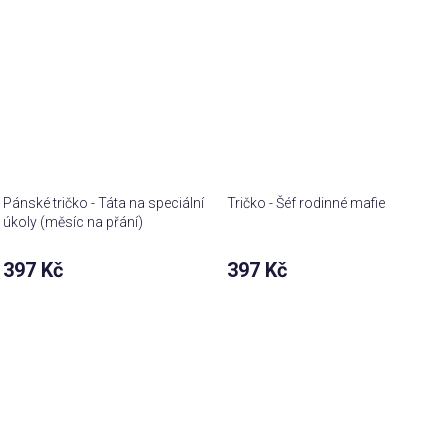
Pánské tričko - Táta na speciální
Tričko - Šéf rodinné mafie
úkoly (měsíc na přání)
397 Kč
397 Kč