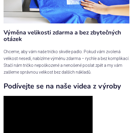
Výměna velikosti zdarma a bez zbytečných
otázek
Chceme, aby vám naše tričko skvěle padlo. Pokud vám zvolená
velikost nesedí, nabízíme výměnu zdarma – rychle a bez komplikací.
Stačí nám tričko nepoškozené a nenošené poslat zpět a my vám
zašleme správnou velikost bez dalších nákladů.
Podívejte se na naše videa z výroby