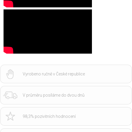
Vyrobeno ručně v České republice
V průměru posíláme do dvou dnů
98,3% pozivitních hodnocení