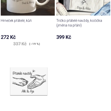
Hrneček přátelé, kůň
Tričko přátelé navždy, kočička
(jména na přání)
Průměrné
272 Kč
399 Kč
hodnocení
337 Kč
produktu
(–19 %)
je
5,0
z 5
hvězdiček.