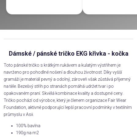
Dámské / pánské tričko EKG křivka - kočka
Toto pánské tričko s krátkým rukávem a kulatým výstřihem je
navrženo pro pohodlné nošení a dlouhou životnost. Díky vyšší
gramáži je materiál pevný a odolný, zároveň však zůstává příjemný
na těle. Bezešvý střih po stranách pomáhá udržet tvar i po
opakovaném praní. Skvělá kombinace kvality a dostupné ceny.
Tričko pochází od výrobce, který je členem organizace Fair Wear
Foundation, aktivně podporující lepší pracovní podmínky v textilním
průmyslu v Asii.
100% bavlna
190g na m2