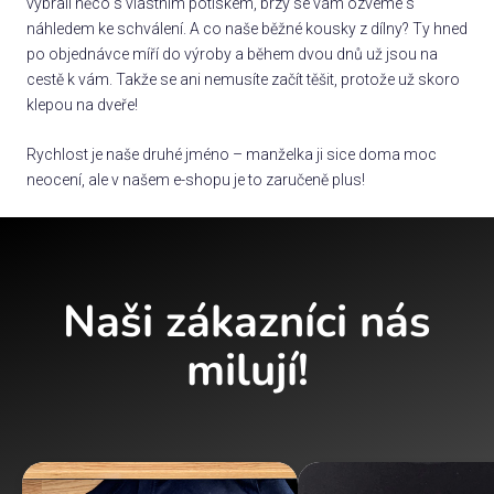
vybrali něco s vlastním potiskem, brzy se vám ozveme s
náhledem ke schválení. A co naše běžné kousky z dílny? Ty hned
po objednávce míří do výroby a během dvou dnů už jsou na
cestě k vám. Takže se ani nemusíte začít těšit, protože už skoro
klepou na dveře!
Rychlost je naše druhé jméno – manželka ji sice doma moc
neocení, ale v našem e-shopu je to zaručeně plus!
Naši zákazníci nás
milují!