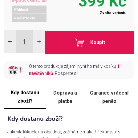
399 Kč
e-potisk GiftClub
Přihlásit
Zvolte variantu
Registrovat
Koupit
O tento produkt je zájem! Nyní ho má v košíku
11
návštěvníků
. Pospěšte si!
Kdy dostanu
Doprava a
Garance vrácení
zboží?
platba
peněz
Kdy dostanu zboží?
Jakmile kliknete na objednat, začínáme makat! Pokud jste si