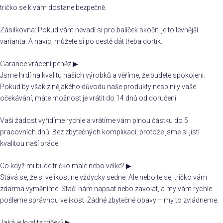
tričko se k vám dostane bezpečně.
Zásilkovna: Pokud vám nevadí si pro balíček skočit, je to levnější
varianta. A navíc, můžete si po cestě dát třeba dortík.
Garance vrácení peněz
▶
Jsme hrdí na kvalitu našich výrobků a věříme, že budete spokojeni.
Pokud by však z nějakého důvodu naše produkty nesplnily vaše
očekávání, máte možnost je vrátit do 14 dnů od doručení.
Vaši žádost vyřídíme rychle a vrátíme vám plnou částku do 5
pracovních dnů. Bez zbytečných komplikací, protože jsme si jistí
kvalitou naší práce.
Co když mi bude tričko malé nebo velké?
▶
Stává se, že si velikost ne vždycky sedne. Ale nebojte se, tričko vám
zdarma vyměníme! Stačí nám napsat nebo zavolat, a my vám rychle
pošleme správnou velikost. Žádné zbytečné obavy – my to zvládneme.
Jaká je kvalita triček?
▶