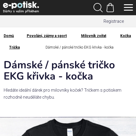
Přejít
Hledat
na
Nákupní
obsah
Registrace
košík
Den
otců
Domů
Povolání, zájmy a sport
Milovník zvířat
Kočka
Domů
Kategorie
Trička
Dámské / pánské tričko EKG křivka - kočka
Dámské / pánské tričko
Dárek
pro
EKG křivka - kočka
Rodina
Hledáte ideální dárek pro milovníky koček? Tričkem s potiskem
/
rozhodně neuděláte chybu.
Láska
Povolání,
zájmy a
sport