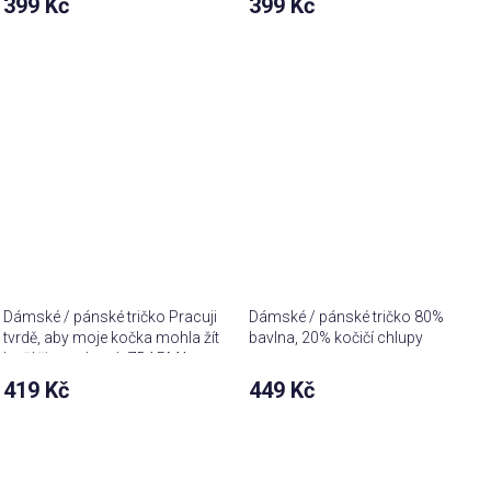
399 Kč
399 Kč
Dámské / pánské tričko Pracuji
Dámské / pánské tričko 80%
tvrdě, aby moje kočka mohla žít
bavlna, 20% kočičí chlupy
lepší život + hrnek ZDARMA
419 Kč
449 Kč