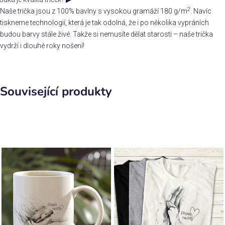
2
Naše trička jsou z 100% bavlny s vysokou gramáží 180 g/m
. Navíc
tiskneme technologií, která je tak odolná, že i po několika vypráních
budou barvy stále živé. Takže si nemusíte dělat starosti – naše trička
vydrží i dlouhé roky nošení!
Související produkty