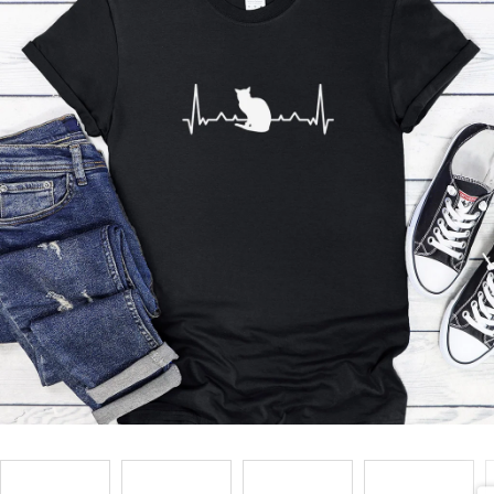
Příležitosti
Domácnost
Kolekce
Oblečení
Přihlášení