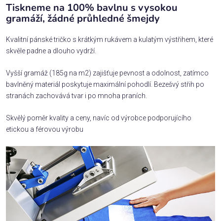
Tiskneme na 100% bavlnu s vysokou
gramáží, žádné průhledné šmejdy
Kvalitní pánské tričko s krátkým rukávem a kulatým výstřihem, které
skvěle padne a dlouho vydrží.
Vyšší gramáž (185g na m2) zajišťuje pevnost a odolnost, zatímco
bavlněný materiál poskytuje maximální pohodlí. Bezešvý střih po
stranách zachovává tvar i po mnoha praních.
Skvělý poměr kvality a ceny, navíc od výrobce podporujícího
etickou a férovou výrobu