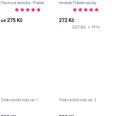
Plechová destička - Přátelé
Hrneček Přátelé navždy
Průměrné
Průměrné
hodnocení
hodnocení
275 Kč
272 Kč
od
produktu
produktu
je
je
337 Kč
(–19 %)
5,0
5,0
z 5
z 5
hvězdiček.
hvězdiček.
Tričko kočičí noty ver. 1
Tričko kočičí noty ver. 2