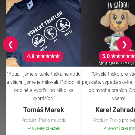
❮
❯
4.8 ★★★★★
5.0 ★★★★★
"Koupili jsme si tahle trička na vodu
"Skvělé tričko pro v
a všichni jsme je milovali. Pohodlné,
pejskaře, vypadá skvěle, 
odolné a vydrží i po několika
i po mnoha praních. Do
vypráních."
všem!"
Tomáš Marek
Karel Zahrad
Produkt: Tričko na vodu
Produkt: Tričko pro pe
✔ Ověřený zákazník
✔ Ověřený zákazník