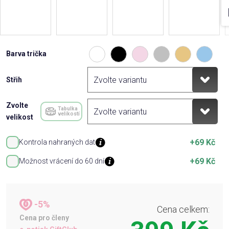
Barva trička
Střih
Zvolte
Tabulka
velikostí
velikost
+69 Kč
Kontrola nahraných dat
+69 Kč
Možnost vrácení do 60 dní
-5%
Cena celkem:
Cena pro členy