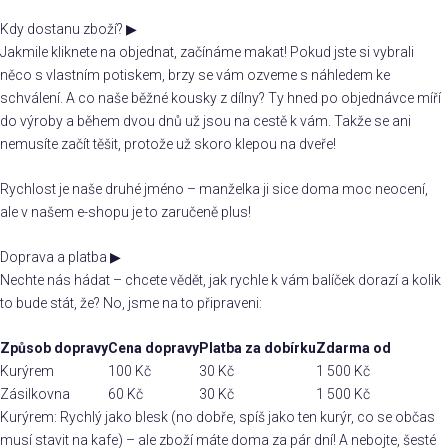
Kdy dostanu zboží?
▶
Jakmile kliknete na objednat, začínáme makat! Pokud jste si vybrali
něco s vlastním potiskem, brzy se vám ozveme s náhledem ke
schválení. A co naše běžné kousky z dílny? Ty hned po objednávce míří
do výroby a během dvou dnů už jsou na cestě k vám. Takže se ani
nemusíte začít těšit, protože už skoro klepou na dveře!
Rychlost je naše druhé jméno – manželka ji sice doma moc neocení,
ale v našem e-shopu je to zaručeně plus!
Doprava a platba
▶
Nechte nás hádat – chcete vědět, jak rychle k vám balíček dorazí a kolik
to bude stát, že? No, jsme na to připraveni:
Způsob dopravy
Cena dopravy
Platba za dobírku
Zdarma od
Kurýrem
100 Kč
30 Kč
1 500 Kč
Zásilkovna
60 Kč
30 Kč
1 500 Kč
Kurýrem: Rychlý jako blesk (no dobře, spíš jako ten kurýr, co se občas
musí stavit na kafe) – ale zboží máte doma za pár dní! A nebojte, šesté