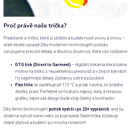
Proč právě naše trička?
Představte si tričko, které si oblíbíte a budete nosit znovu a znovu –
stále skvěle vypadá! Díky moderním technologiím potisku
zaručujeme precizní detaily a dlouhou životnost, která vás nezklame
DTG tisk (Direct to Garment)
– digitální tiskárna která tiskne
motivy na tričko s neuvěřitelnou přesností a v živých barvách.
I ty nejjemnější detaily zůstanou ostré a působivé.
Flex fólie
se zažehluje při 175 °C a je tak odolná, že zvládne
desítky praní. Perfektně se hodí pro nápisy, texty a řezanou
grafiku, takže váš design bude vždy čitelný a kontrastní.
Díky těmto technologiím
potisk vydrží i po 20+ vypráních
, aniž by
ztratil na sytosti barev nebo se popraskal. Naše trička zůstávají
stejně stylová a kvalitní i po mnoha nošeních!