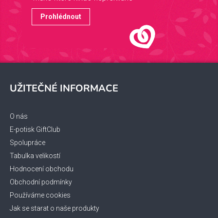
Prohlédnout
Z
á
UŽITEČNÉ INFORMACE
p
a
t
O nás
í
E-potisk GiftClub
Spolupráce
Tabulka velikostí
Hodnocení obchodu
Obchodní podmínky
Používáme cookies
Jak se starat o naše produkty