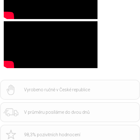
Vyrobeno ručně v České republice
V průměru posíláme do dvou dnů
98,3% pozivitních hodnocení