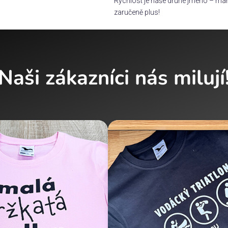
Rychlost je naše druhé jméno – man
zaručeně plus!
Naši zákazníci nás milují