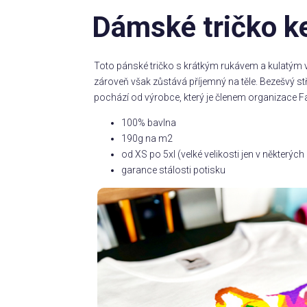
Dámské tričko ke
Toto pánské tričko s krátkým rukávem a kulatým v
zároveň však zůstává příjemný na těle. Bezešvý s
pochází od výrobce, který je členem organizace Fa
100% bavlna
190g na m2
od XS po 5xl (velké velikosti jen v některý
garance stálosti potisku