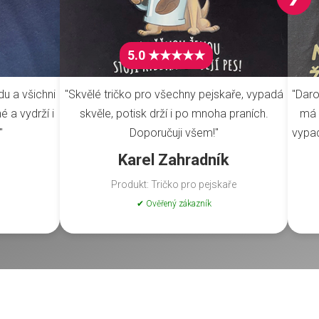
5.0 ★★★★★
du a všichni
"Skvělé tričko pro všechny pejskaře, vypadá
"Daro
é a vydrží i
skvěle, potisk drží i po mnoha praních.
má 
"
Doporučuji všem!"
vypad
Karel Zahradník
Produkt: Tričko pro pejskaře
✔ Ověřený zákazník