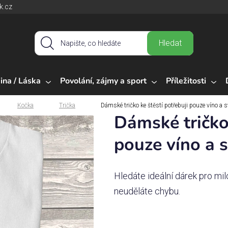
k.cz
Hledat
ina / Láska
Povolání, zájmy a sport
Příležitosti
Kočka
Trička
Dámské tričko ke štěstí potřebuji pouze víno a s
Dámské tričko 
pouze víno a s
Hledáte ideální dárek pro mi
neuděláte chybu.