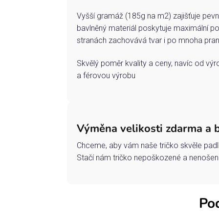
Vyšší gramáž (185g na m2) zajišťuje pevn
bavlněný materiál poskytuje maximální po
stranách zachovává tvar i po mnoha pran
Skvělý poměr kvality a ceny, navíc od vý
a férovou výrobu
Výměna velikosti zdarma a 
Chceme, aby vám naše tričko skvěle padl
Stačí nám tričko nepoškozené a nenošené
Pod