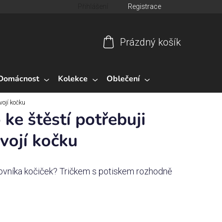
Přihlášení
Registrace
Prázdný košík
Nákupní
košík
Domácnost
Kolekce
Oblečení
vojí kočku
ke štěstí potřebuji
vojí kočku
lovníka kočiček? Tričkem s potiskem rozhodně