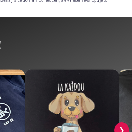
želka ji sice doma moc neocení, ale v našem e-shopu je to
!
❯