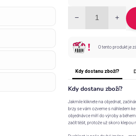
O tento produkt je 
Kdy dostanu zboží?
D
Kdy dostanu zboží?
Jakmile kliknete na objednat, začín
brzy se vám ozveme s náhledem ke s
objednávce míří do výroby a během 
začít těšit, protože už skoro klepou 