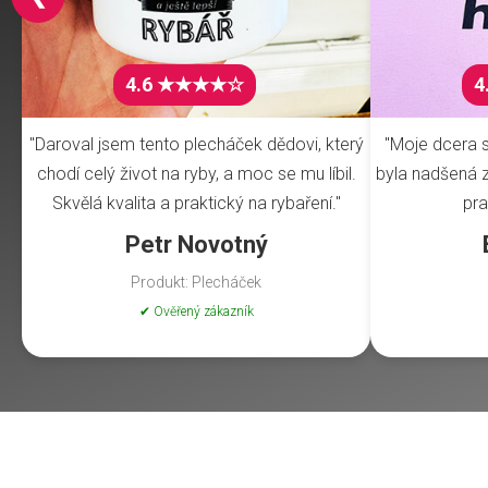
4.6 ★★★★☆
4
"Daroval jsem tento plecháček dědovi, který
"Moje dcera s
chodí celý život na ryby, a moc se mu líbil.
byla nadšená z 
Skvělá kvalita a praktický na rybaření."
pra
Petr Novotný
Produkt: Plecháček
✔ Ověřený zákazník