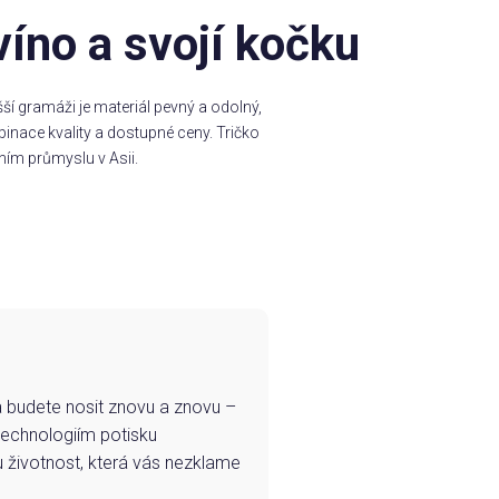
víno a svojí kočku
í gramáži je materiál pevný a odolný,
inace kvality a dostupné ceny. Tričko
ním průmyslu v Asii.
e a budete nosit znovu a znovu –
technologiím potisku
u životnost, která vás nezklame