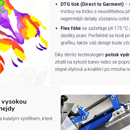
DTG tisk (Direct to Garment)
– d
motivy na tričko s neuvěřitelnou př
nejjemnější detaily zůstanou ostré
Flex fólie
se zažehluje při 175 °C 
desítky praní. Perfektně se hodí pr
grafiku, takže váš design bude vždy
Díky těmto technologiím
potisk vydr
ztratil na sytosti barev nebo se popra
stejně stylová a kvalitní i po mnoha n
s vysokou
mejdy
a kulatým výstřihem, které