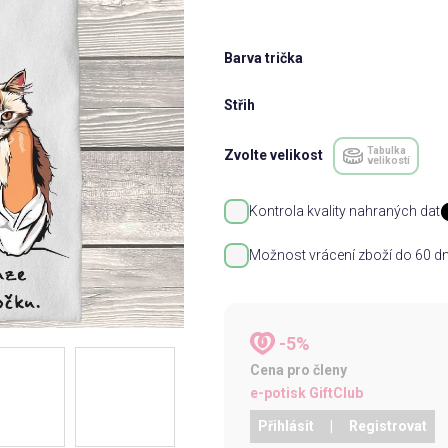
Barva trička
Střih
Tabulka
Zvolte velikost
velikostí
Kontrola kvality nahraných dat
Možnost vrácení zboží do 60 dn
-5%
Cena pro členy
e-potisk GiftClub
Přihlásit
|
Registrovat