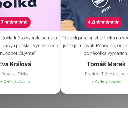
.7 ★★★★★
4.8 ★★★★★
i tohle tričko vybrala sama a
"Koupili jsme si tahle trička na vo
barvy i potisku. Vydrží i časté
jsme je milovali. Pohodlné, odoln
ní, doporučujeme!"
po několika vypráních.
Eva Králová
Tomáš Marek
Produkt: Tričko
Produkt: Tričko na vodu
✔ Ověřený zákazník
✔ Ověřený zákazník