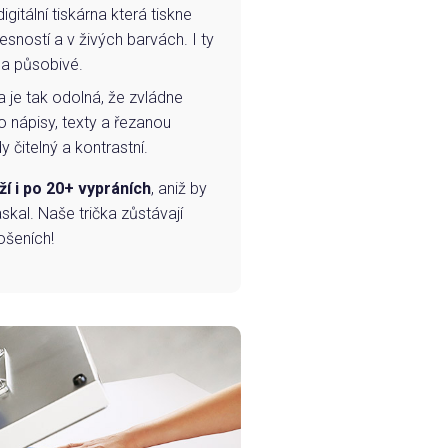
igitální tiskárna která tiskne
esností a v živých barvách. I ty
 a působivé.
a je tak odolná, že zvládne
o nápisy, texty a řezanou
 čitelný a kontrastní.
ží i po 20+ vypráních
, aniž by
skal. Naše trička zůstávají
ošeních!