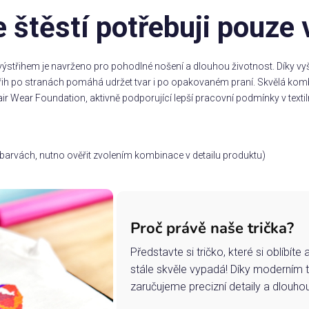
 štěstí potřebuji pouze 
ýstřihem je navrženo pro pohodlné nošení a dlouhou životnost. Díky vyšš
třih po stranách pomáhá udržet tvar i po opakovaném praní. Skvělá komb
ir Wear Foundation, aktivně podporující lepší pracovní podmínky v textil
ch barvách, nutno ověřit zvolením kombinace v detailu produktu)
Proč právě naše trička?
Představte si tričko, které si oblíbít
stále skvěle vypadá! Díky moderním 
zaručujeme precizní detaily a dlouho