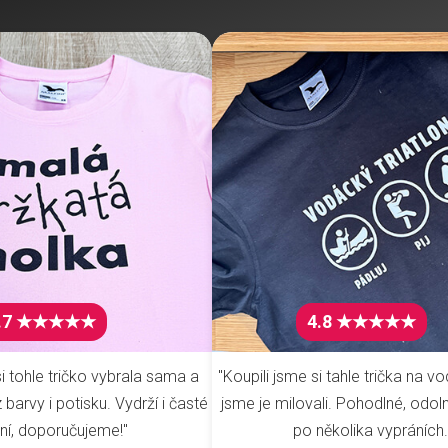
.7 ★★★★★
4.8 ★★★★★
i tohle tričko vybrala sama a
"Koupili jsme si tahle trička na vo
barvy i potisku. Vydrží i časté
jsme je milovali. Pohodlné, odoln
ní, doporučujeme!"
po několika vypráních.