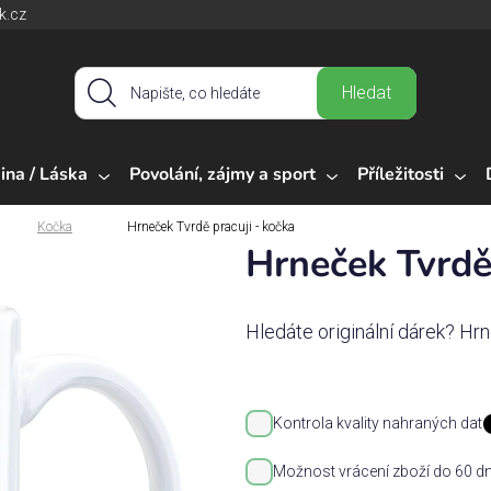
k.cz
Hledat
ina / Láska
Povolání, zájmy a sport
Příležitosti
Kočka
Hrneček Tvrdě pracuji - kočka
Hrneček Tvrdě 
Hledáte originální dárek? Hr
Kontrola kvality nahraných dat
Možnost vrácení zboží do 60 dn