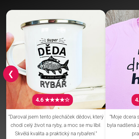
❮
4.6 ★★★★☆
4
"Daroval jsem tento plecháček dědovi, který
"Moje dcera s
chodí celý život na ryby, a moc se mu líbil.
byla nadšená z 
Skvělá kvalita a praktický na rybaření."
pra