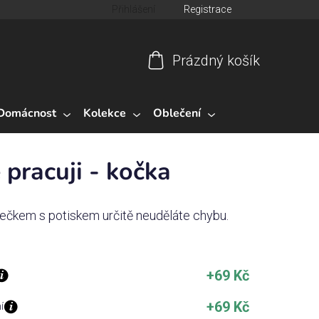
Přihlášení
Registrace
Prázdný košík
Nákupní
košík
Domácnost
Kolekce
Oblečení
pracuji - kočka
nečkem s potiskem určitě neuděláte chybu.
+69 Kč
+69 Kč
í