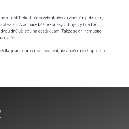
áme makat! Pokud jste si vybrali něco s vlastním potiskem,
chválení. A co naše běžné kousky z dílny? Ty hned po
dvou dnů už jsou na cestě k vám. Takže se ani nemusíte
na dveře!
želka ji sice doma moc neocení, ale v našem e-shopu je to
!