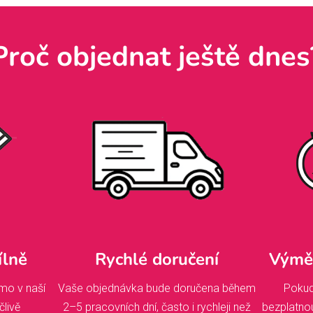
Proč objednat ještě dnes
ílně
Rychlé doručení
Výměn
mo v naší
Vaše objednávka bude doručena během
Pokud
člivě
2–5 pracovních dní, často i rychleji než
bezplatno