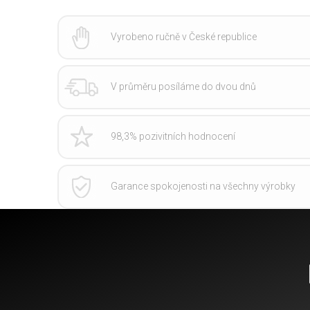
Vyrobeno ručně v České republice
V průměru posíláme do dvou dnů
98,3% pozivitních hodnocení
Garance spokojenosti na všechny výrobky