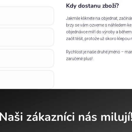
Kdy dostanu zboží?
Jakmile kliknete na objednat, začín
brzy se vám ozveme s náhledem ke s
objednávce míří do výroby a během 
začít těšit, protože už skoro klepou 
Rychlost je naše druhé jméno – man
zaručeně plus!
Naši zákazníci nás milují