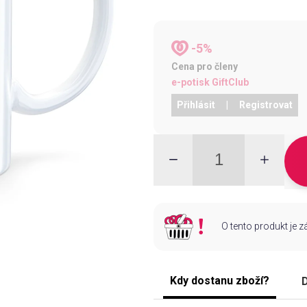
-5%
Cena pro členy
e-potisk GiftClub
Přihlásit
|
Registrovat
O tento produkt je 
Kdy dostanu zboží?
D