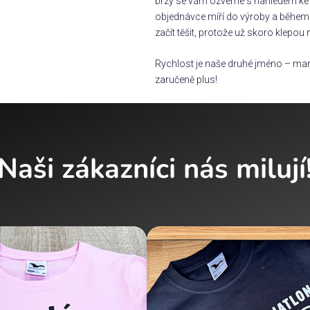
brzy se vám ozveme s náhledem ke s
objednávce míří do výroby a během 
začít těšit, protože už skoro klepou 
Rychlost je naše druhé jméno – man
zaručeně plus!
Naši zákazníci nás milují