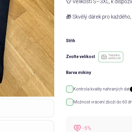
👕 Velikosti S–3XL, k dispozi
🎁 Skvělý dárek pro každého, 
Střih
Tabulka
Zvolte velikost
velikostí
Barva mikiny
Kontrola kvality nahraných dat
Možnost vrácení zboží do 60 dn
-5%