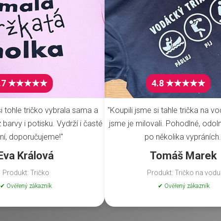
.7 ★★★★★
4.8 ★★★★★
i tohle tričko vybrala sama a
"Koupili jsme si tahle trička na vo
barvy i potisku. Vydrží i časté
jsme je milovali. Pohodlné, odoln
ní, doporučujeme!"
po několika vypráních.
Eva Králová
Tomáš Marek
Produkt: Tričko
Produkt: Tričko na vodu
✔ Ověřený zákazník
✔ Ověřený zákazník