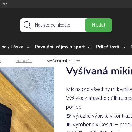
k.cz
Hledat
ina / Láska
Povolání, zájmy a sport
Příležitosti
s
Pivo a víno
Vyšívaná mikina Pivo
Vyšívaná miki
Mikina pro všechny milovníky
Výšivka zlatavého půllitru s 
pohled.
🍺 Výrazná výšivka v kontras
🧵 Vyrobeno v Česku – preciz