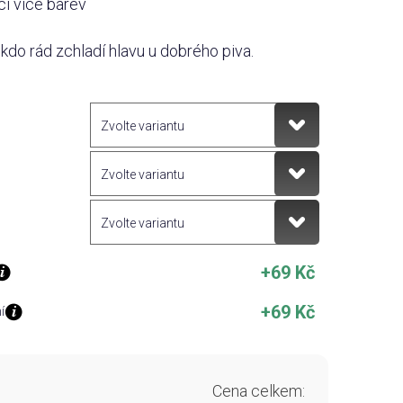
ci více barev
kdo rád zchladí hlavu u dobrého piva.
+69 Kč
+69 Kč
í
Cena celkem: