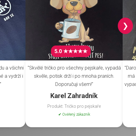
❯
5.0 ★★★★★
du a všichni
"Skvělé tričko pro všechny pejskaře, vypadá
"Daro
é a vydrží i
skvěle, potisk drží i po mnoha praních.
má 
"
Doporučuji všem!"
vypad
Karel Zahradník
Produkt: Tričko pro pejskaře
✔ Ověřený zákazník