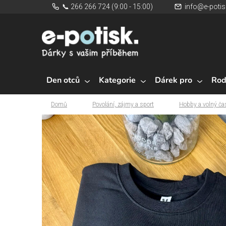
Přejít
📞 266 266 724 (9:00 - 15:00)
info@e-potis
na
obsah
Den otců
Kategorie
Dárek pro
Rod
Domů
Povolání, zájmy a sport
Hobby a volný ča
Domů