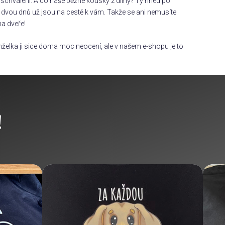
chválení. A co naše běžné kousky z dílny? Ty hned po
dvou dnů už jsou na cestě k vám. Takže se ani nemusíte
na dveře!
želka ji sice doma moc neocení, ale v našem e-shopu je to
!