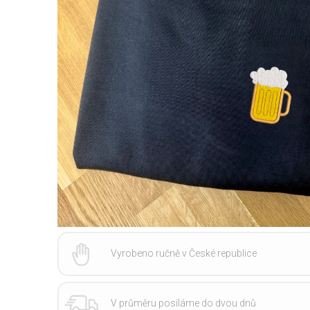
Vyrobeno ručně v České republice
V průměru posíláme do dvou dnů