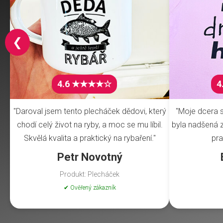
❮
4.6 ★★★★☆
4
"Daroval jsem tento plecháček dědovi, který
"Moje dcera s
chodí celý život na ryby, a moc se mu líbil.
byla nadšená z 
Skvělá kvalita a praktický na rybaření."
pra
Petr Novotný
Produkt: Plecháček
✔ Ověřený zákazník