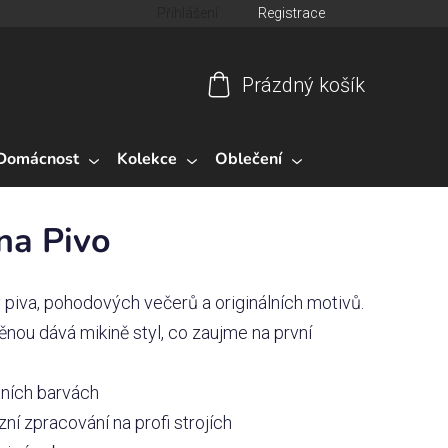
Přihlášení
Registrace
Prázdný košík
Nákupní
košík
Domácnost
Kolekce
Oblečení
na Pivo
 piva, pohodových večerů a originálních motivů.
pěnou dává mikině styl, co zaujme na první
tních barvách
ní zpracování na profi strojích