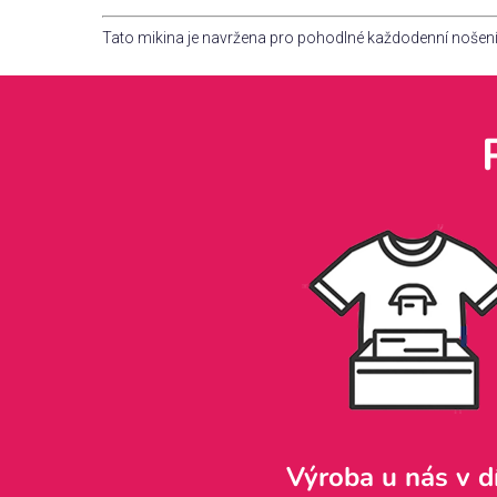
Tato mikina je navržena pro pohodlné každodenní nošení.
Výroba u nás v d