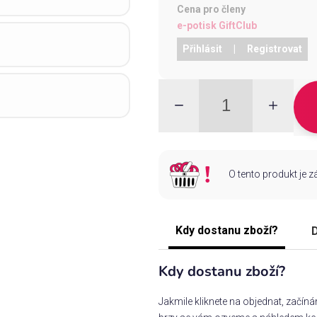
Cena pro členy
e-potisk GiftClub
Přihlásit
|
Registrovat
O tento produkt je 
Kdy dostanu zboží?
D
Kdy dostanu zboží?
Jakmile kliknete na objednat, začín