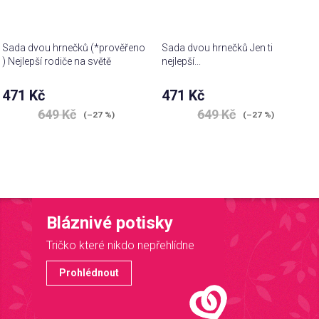
Sada dvou hrnečků (*prověřeno
Sada dvou hrnečků Jen ti
) Nejlepší rodiče na světě
nejlepší...
Průměrné
471 Kč
471 Kč
hodnocení
649 Kč
649 Kč
produktu
(–27 %)
(–27 %)
je
5,0
z 5
hvězdiček.
Bláznivé potisky
Tričko které nikdo nepřehlídne
Prohlédnout