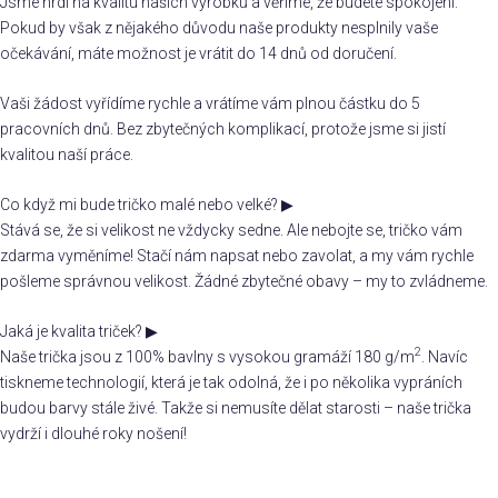
Jsme hrdí na kvalitu našich výrobků a věříme, že budete spokojeni.
Pokud by však z nějakého důvodu naše produkty nesplnily vaše
očekávání, máte možnost je vrátit do 14 dnů od doručení.
Vaši žádost vyřídíme rychle a vrátíme vám plnou částku do 5
pracovních dnů. Bez zbytečných komplikací, protože jsme si jistí
kvalitou naší práce.
Co když mi bude tričko malé nebo velké?
▶
Stává se, že si velikost ne vždycky sedne. Ale nebojte se, tričko vám
zdarma vyměníme! Stačí nám napsat nebo zavolat, a my vám rychle
pošleme správnou velikost. Žádné zbytečné obavy – my to zvládneme.
Jaká je kvalita triček?
▶
2
Naše trička jsou z 100% bavlny s vysokou gramáží 180 g/m
. Navíc
tiskneme technologií, která je tak odolná, že i po několika vypráních
budou barvy stále živé. Takže si nemusíte dělat starosti – naše trička
vydrží i dlouhé roky nošení!