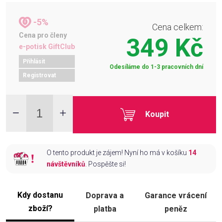
-5%
Cena celkem:
Cena pro členy
349 Kč
e-potisk GiftClub
Přihlásit
Odesíláme do 1-3 pracovních dní
Registrovat
Koupit
O tento produkt je zájem! Nyní ho má v košíku
14
návštěvníků
. Pospěšte si!
Kdy dostanu
Doprava a
Garance vrácení
zboží?
platba
peněz