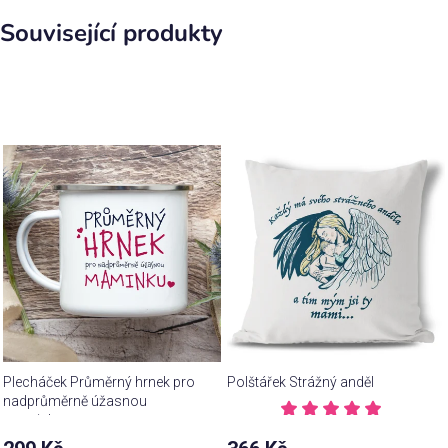
Související produkty
Plecháček Průměrný hrnek pro
Polštářek Strážný anděl
nadprůměrně úžasnou
maminku
Průměrné
hodnocení