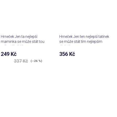
Hrneček Jen ta nejlepší
Hrneček Jen ten nejlepší tatínek
maminka se může stát tou
se může stát tím nejlepším
nejlepší babičkou
dědečkem
249 Kč
356 Kč
Průměrné
337 Kč
(–26 %)
hodnocení
produktu
je
4,7
z 5
hvězdiček.