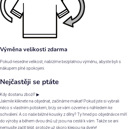
Výměna velikosti zdarma
Pokud nesedne velikost, nabízíme bezplatnou výměnu, abyste byli s
nákupem plně spokojeni.
Nejčastěji se ptáte
Kdy dostanu zboží?
▶
Jakmile kliknete na objednat, začínáme makat! Pokud jste si vybrali
něco s vlastním potiskem, brzy se vám ozveme s náhledem ke
schválení. A co naše běžné kousky z dílny? Ty hned po objednávce míří
do výroby a během dvou dnů už jsou na cestě k vám. Takže se ani
nemusíte začít těšit, protože už skoro klepou na dveře!