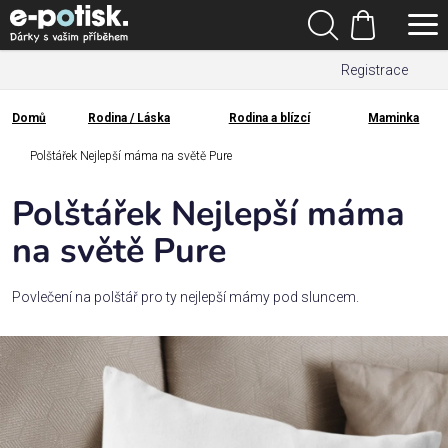
Přejít
Hledat
na
Nákupní
obsah
Registrace
košík
Den
otců
Domů
Rodina / Láska
Rodina a blízcí
Maminka
Domů
Kategorie
Polštářek Nejlepší máma na světě Pure
Polštářek Nejlepší máma
Dárek
pro
na světě Pure
Rodina
Povlečení na polštář pro ty nejlepší mámy pod sluncem.
/
Láska
Povolání,
zájmy a
sport