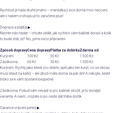
Rychlost je naše druhé jméno – manželka ji sice doma moc neocení,
ale v našem e-shopu je to zaručeně plus!
Doprava a platba
▶
Nechte nás hádat – chcete vědět, jak rychle k vám balíček dorazí a kolik
to bude stát, že? No, jsme na to připraveni:
Způsob dopravy
Cena dopravy
Platba za dobírku
Zdarma od
Kurýrem
100 Kč
30 Kč
1 500 Kč
Zásilkovna
60 Kč
30 Kč
1 500 Kč
Kurýrem: Rychlý jako blesk (no dobře, spíš jako ten kurýr, co se občas
musí stavit na kafe) – ale zboží máte doma za pár dní! A nebojte, šesté
tričko se k vám dostane bezpečně.
Zásilkovna: Pokud vám nevadí si pro balíček skočit, je to levnější
varianta. A navíc, můžete si po cestě dát třeba dortík.
Garance vrácení peněz
▶