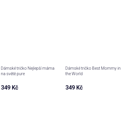
z 5
hvězdiček.
Dámské tričko Nejlepší máma
Dámské tričko Best Mommy in
na světě pure
the World
Průměrné
349 Kč
349 Kč
hodnocení
produktu
je
5,0
z 5
hvězdiček.