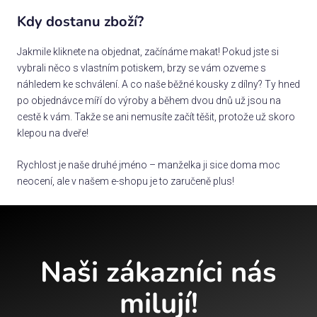
Kdy dostanu zboží?
Jakmile kliknete na objednat, začínáme makat! Pokud jste si
vybrali něco s vlastním potiskem, brzy se vám ozveme s
náhledem ke schválení. A co naše běžné kousky z dílny? Ty hned
po objednávce míří do výroby a během dvou dnů už jsou na
cestě k vám. Takže se ani nemusíte začít těšit, protože už skoro
klepou na dveře!
Rychlost je naše druhé jméno – manželka ji sice doma moc
neocení, ale v našem e-shopu je to zaručeně plus!
Naši zákazníci nás
milují!