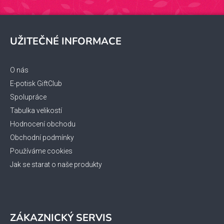
Z
á
UŽITEČNÉ INFORMACE
p
a
t
O nás
í
E-potisk GiftClub
Spolupráce
Tabulka velikostí
Hodnocení obchodu
Obchodní podmínky
Používáme cookies
Jak se starat o naše produkty
ZÁKAZNICKÝ SERVIS