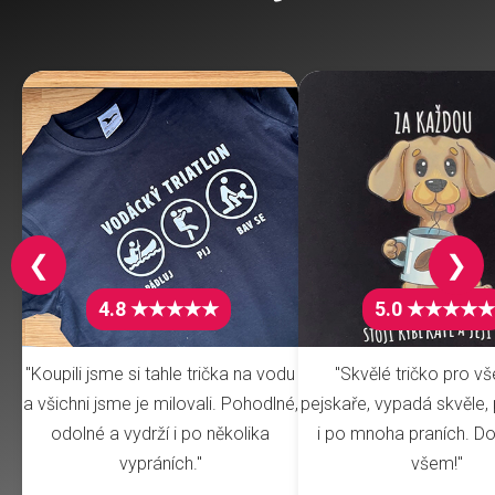
❮
❯
4.8 ★★★★★
5.0 ★★★★★
"Koupili jsme si tahle trička na vodu
"Skvělé tričko pro v
a všichni jsme je milovali. Pohodlné,
pejskaře, vypadá skvěle, 
odolné a vydrží i po několika
i po mnoha praních. Do
vypráních."
všem!"