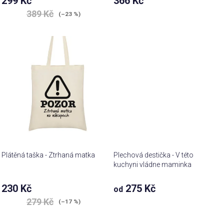
299 Kč
366 Kč
produktu
Průměrné
je
389 Kč
(–23 %)
hodnocení
5,0
produktu
z 5
je
hvězdiček.
5,0
z 5
hvězdiček.
Plátěná taška - Ztrhaná matka
Plechová destička - V této
kuchyni vládne maminka
Průměrné
230 Kč
275 Kč
od
hodnocení
279 Kč
produktu
(–17 %)
je
5,0