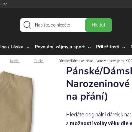
k.cz
Hledat
ina / Láska
Povolání, zájmy a sport
Příležitosti
Kočka
Trička
Pánské/Dámské tričko - Narozeninové je mi KOČ
Pánské/Dámské
Narozeninové 
na přání)
Hledáte originální dárek k 
a
možností volby věku dle 