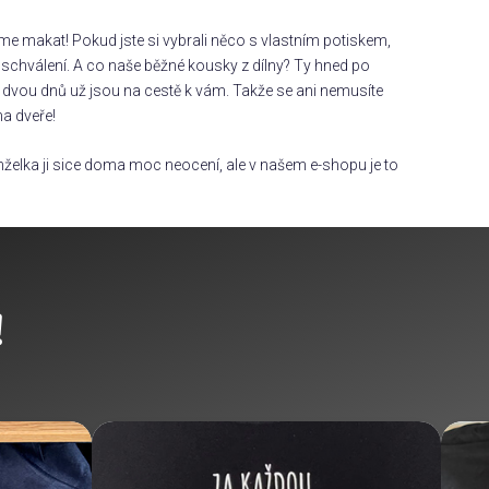
áme makat! Pokud jste si vybrali něco s vlastním potiskem,
chválení. A co naše běžné kousky z dílny? Ty hned po
dvou dnů už jsou na cestě k vám. Takže se ani nemusíte
na dveře!
želka ji sice doma moc neocení, ale v našem e-shopu je to
!