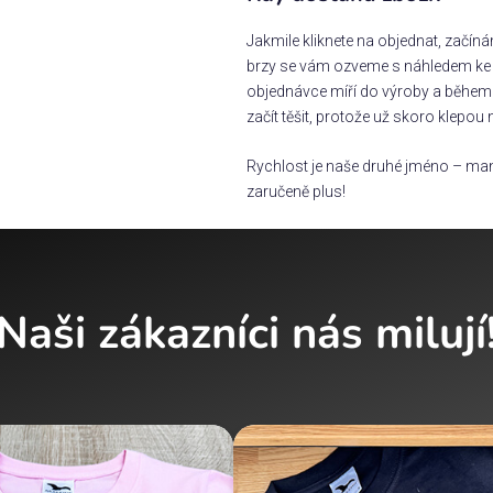
Jakmile kliknete na objednat, začín
brzy se vám ozveme s náhledem ke s
objednávce míří do výroby a během 
začít těšit, protože už skoro klepou 
Rychlost je naše druhé jméno – man
zaručeně plus!
Naši zákazníci nás milují