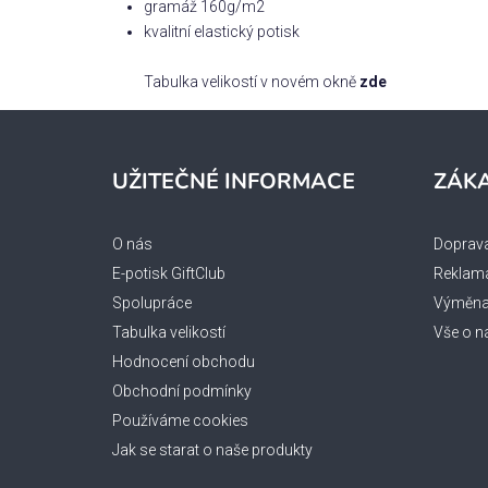
gramáž 160g/m2
kvalitní elastický potisk
Tabulka velikostí v novém okně
zde
Z
á
UŽITEČNÉ INFORMACE
ZÁKA
p
a
O nás
Doprava
t
E-potisk GiftClub
Reklama
í
Spolupráce
Výměna 
Tabulka velikostí
Vše o n
Hodnocení obchodu
Obchodní podmínky
Používáme cookies
Jak se starat o naše produkty