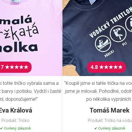
.7 ★★★★★
4.8 ★★★★★
i tohle tričko vybrala sama a
"Koupili jsme si tahle trička na vo
barvy i potisku. Vydrží i časté
jsme je milovali. Pohodlné, odoln
ní, doporučujeme!"
po několika vypráních.
Eva Králová
Tomáš Marek
Produkt: Tričko
Produkt: Tričko na vodu
✔ Ověřený zákazník
✔ Ověřený zákazník