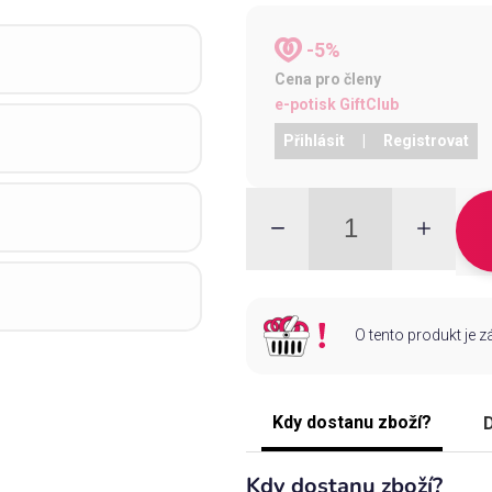
-5%
Cena pro členy
e-potisk GiftClub
Přihlásit
|
Registrovat
O tento produkt je 
Kdy dostanu zboží?
D
Kdy dostanu zboží?