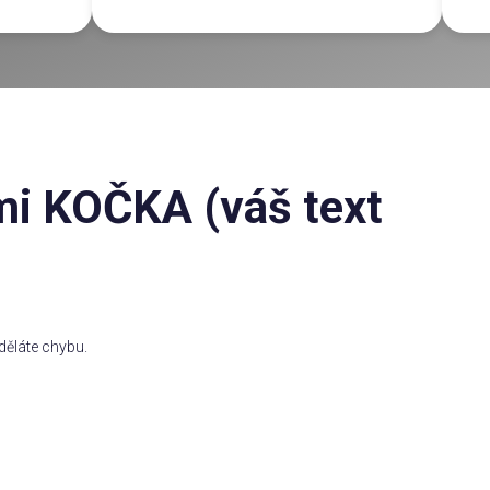
mi KOČKA (váš text
ěláte chybu.