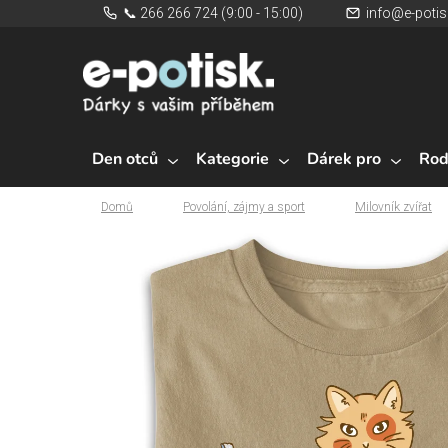
Přejít
📞 266 266 724 (9:00 - 15:00)
info@e-potis
na
obsah
Den otců
Kategorie
Dárek pro
Rod
Domů
Povolání, zájmy a sport
Milovník zvířat
Domů