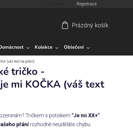
Přihlášení
Registrace
Prázdný košík
Nákupní
košík
Domácnost
Kolekce
Oblečení
KA (váš text na přání)
 tričko -
je mi KOČKA (váš text
narozeninám? Tričkem s potiskem
"Je mi XX+"
vašeho přání
rozhodně neuděláte chybu.