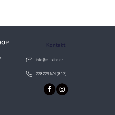
HOP
Kontakt
e
info
@
e-potisk.cz
228 229 674 (8-12)