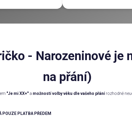
čko - Narozeninové je 
na přání)
skem
"Je mi XX+"
a
možností volby věku dle vašeho přání
rozhodně neud
Á POUZE PLATBA PŘEDEM