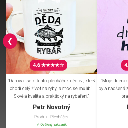
❮
4.6 ★★★★☆
4
"Daroval jsem tento plecháček dědovi, který
"Moje dcera s
chodí celý život na ryby, a moc se mu líbil.
byla nadšená z 
Skvělá kvalita a praktický na rybaření."
pra
Petr Novotný
Produkt: Plecháček
✔ Ověřený zákazník