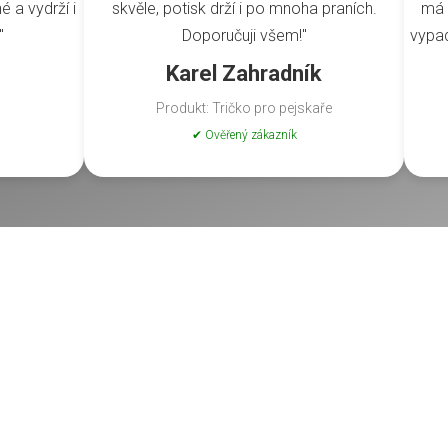
é a vydrží i
skvěle, potisk drží i po mnoha praních.
má 
"
Doporučuji všem!"
vypad
Karel Zahradník
Produkt: Tričko pro pejskaře
✔ Ověřený zákazník