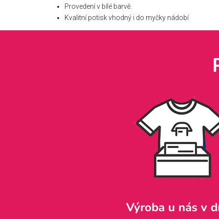
Provedení v bílé barvě.
Kvalitní potisk vhodný i do myčky nádobí
Výroba u nás v d