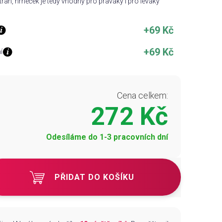
ran, hrneček je tedy vhodný pro praváky i pro leváky
+69 Kč
+69 Kč
í
Cena celkem:
272 Kč
Odesíláme do 1-3 pracovních dní
PŘIDAT DO KOŠÍKU