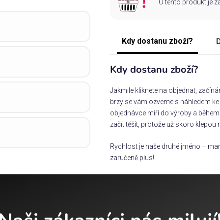
O tento produkt je 
Kdy dostanu zboží?
D
Kdy dostanu zboží?
Jakmile kliknete na objednat, začín
brzy se vám ozveme s náhledem ke s
objednávce míří do výroby a během 
začít těšit, protože už skoro klepou 
Rychlost je naše druhé jméno – man
zaručeně plus!