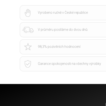
Vyrobeno ručně v České republice
V průměru posíláme do dvou dnů
98,3% pozivitních hodnocení
Garance spokojenosti na všechny výrobky