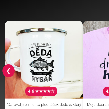
❮
4.6 ★★★★☆
4
"Daroval jsem tento plecháček dědovi, který
"Moje dcera s