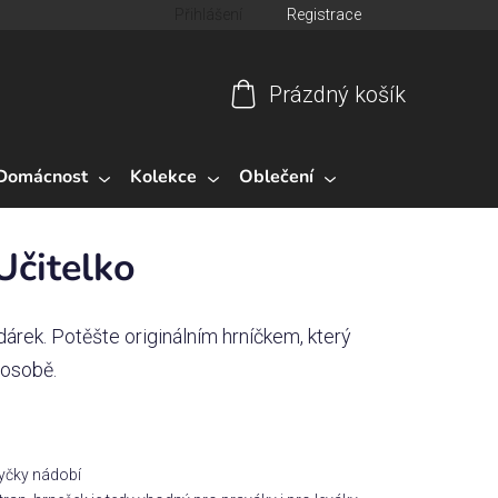
Přihlášení
Registrace
Prázdný košík
Nákupní
košík
Domácnost
Kolekce
Oblečení
Učitelko
árek. Potěšte originálním hrníčkem, který
 osobě.
myčky nádobí