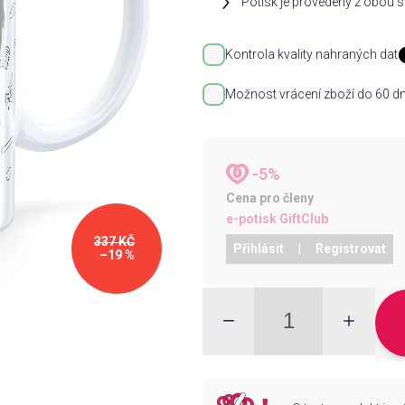
Potisk je provedený z obou st
Kontrola kvality nahraných dat
Možnost vrácení zboží do 60 dn
-5%
Cena pro členy
e-potisk GiftClub
337 KČ
Přihlásit
|
Registrovat
–19 %