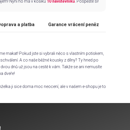
zájem! Nyní ho má v košíku
10 návštěvníků
. Pospěšte si!
oprava a platba
Garance vrácení peněz
áme makat! Pokud jste si vybrali něco s vlastním potiskem,
chválení. A co naše běžné kousky z dílny? Ty hned po
dvou dnů už jsou na cestě k vám. Takže se ani nemusíte
na dveře!
želka ji sice doma moc neocení, ale v našem e-shopu je to