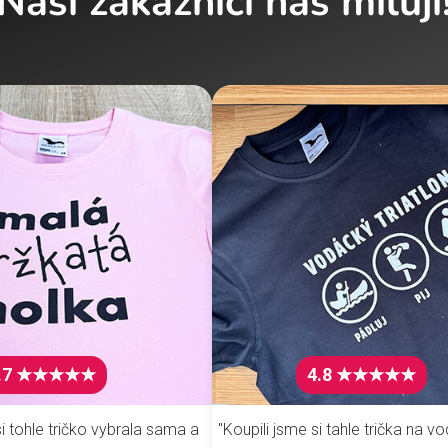
Naši zákazníci nás milují
.7 ★★★★★
4.8 ★★★★★
i tohle tričko vybrala sama a
"Koupili jsme si tahle trička na vo