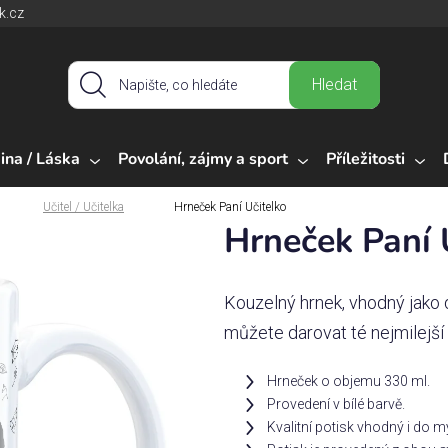
k.cz
Hledat
ina / Láska
Povolání, zájmy a sport
Příležitosti
Učitel / Učitelka
Hrneček Paní Učitelko
Hrneček Paní 
Kouzelný hrnek, vhodný jako d
můžete darovat té nejmilejší
Hrneček o objemu 330 ml.
Provedení v bílé barvě.
Kvalitní potisk vhodný i do 