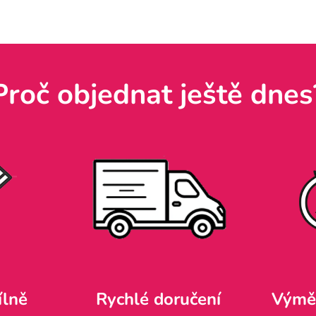
Proč objednat ještě dnes
ílně
Rychlé doručení
Výměn