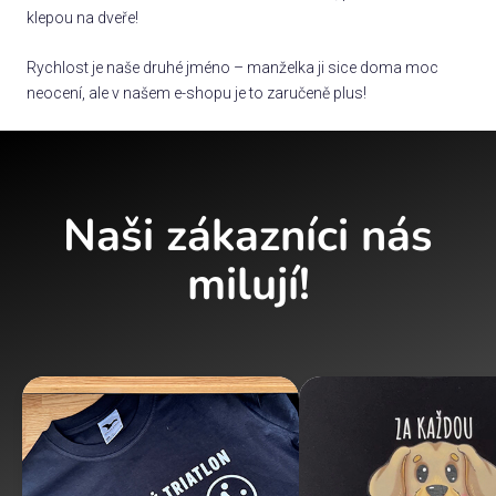
klepou na dveře!
Rychlost je naše druhé jméno – manželka ji sice doma moc
neocení, ale v našem e-shopu je to zaručeně plus!
Naši zákazníci nás
milují!