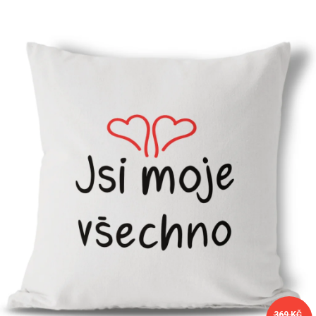
Příležitosti
Domácnost
Kolekce
Oblečení
Přihlášení
369 KČ