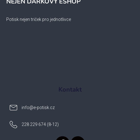
NEJEN DÁRKOVÝ ESHOP
Potisk nejen triček pro jednotlivce
Kontakt
info
@
e-potisk.cz
228 229 674 (8-12)