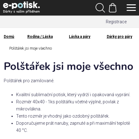
Přejít
Hledat
na
Nákupní
obsah
Registrace
košík
Den
otců
Domů
Rodina / Láska
Láska a páry
Dárky pro páry
Domů
Kategorie
Polštářek jsi moje všechno
Polštářek jsi moje všechno
Dárek
pro
Polštářek pro zamilované.
Rodina
Kvalitní sublimační potisk, který vydrží i opakovaná vyprání.
/
Rozměr 40x40 - 1ks polštářku včetně výplně, povlak z
Láska
mikrovlákna.
Tento rozměr je vhodný jako ozdobný polštářek.
Povolání,
Doporučujeme prát naruby, zapnuté a při maximální teplotě
zájmy a
40 °C.
sport