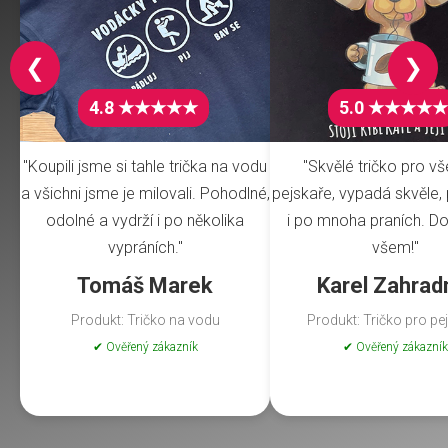
❮
❯
4.8 ★★★★★
5.0 ★★★★★
"Koupili jsme si tahle trička na vodu
"Skvělé tričko pro v
a všichni jsme je milovali. Pohodlné,
pejskaře, vypadá skvěle, 
odolné a vydrží i po několika
i po mnoha praních. Do
vypráních."
všem!"
Tomáš Marek
Karel Zahrad
Produkt: Tričko na vodu
Produkt: Tričko pro pe
✔ Ověřený zákazník
✔ Ověřený zákazník