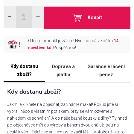
Koupit
O tento produkt je zájem! Nyní ho má v košíku
14
návštěvníků
. Pospěšte si!
Kdy dostanu
Doprava a
Garance vrácení
zboží?
platba
peněz
Kdy dostanu zboží?
Jakmile kliknete na objednat, začínáme makat! Pokud jste si
vybrali něco s vlastním potiskem, brzy se vám ozveme s
náhledem ke schválení. A co naše běžné kousky z dílny? Ty hned
po objednávce míří do výroby a během dvou dnů už jsou na
cestě k vám. Takže se ani nemusíte začít těšit, protože už skoro