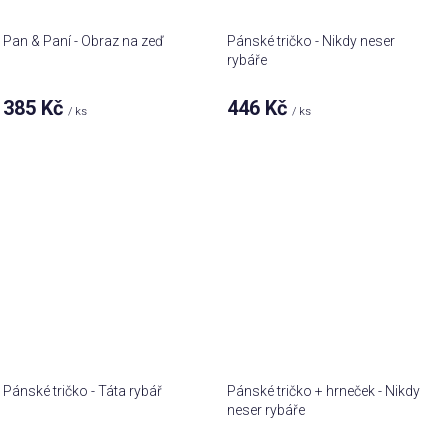
Pan & Paní - Obraz na zeď
Pánské tričko - Nikdy neser
rybáře
385 Kč
446 Kč
/ ks
/ ks
Pánské tričko - Táta rybář
Pánské tričko + hrneček - Nikdy
neser rybáře