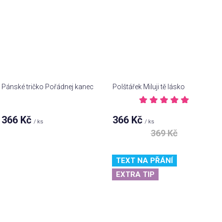
Pánské tričko Pořádnej kanec
Polštářek Miluji tě lásko
Průměrné
hodnocení
366 Kč
366 Kč
/ ks
/ ks
produktu
je
369 Kč
5,0
z 5
hvězdiček.
TEXT NA PŘÁNÍ
EXTRA TIP