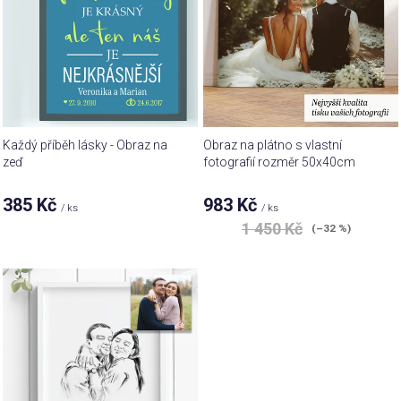
i
u
s
k
p
t
r
ů
o
d
u
Každý příběh lásky - Obraz na
Obraz na plátno s vlastní
k
zeď
fotografií rozměr 50x40cm
t
385 Kč
983 Kč
ů
/ ks
/ ks
1 450 Kč
(–32 %)