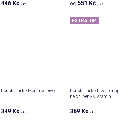
446 Kč
551 Kč
od
/ ks
/ ks
EXTRA TIP
Pánské tričko Mám rád pivo
Pánské tričko Pivo je můj
nejoblíbenější vitamín
349 Kč
369 Kč
/ ks
/ ks