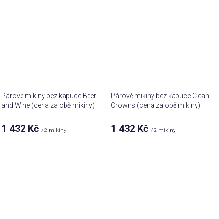
Párové mikiny bez kapuce Beer
Párové mikiny bez kapuce Clean
and Wine (cena za obě mikiny)
Crowns (cena za obě mikiny)
Průměrné
1 432 Kč
1 432 Kč
/ 2 mikiny
/ 2 mikiny
hodnocení
produktu
je
5,0
z 5
hvězdiček.