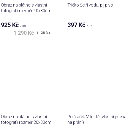
Obraz na plátno s vlastní
Tričko Šetři vodu, pij pivo
fotografií rozměr 40x30cm
925 Kč
397 Kč
/ ks
/ ks
1 290 Kč
(–28 %)
Obraz na plátno s vlastní
Polštářek Miluji tě (vlastní jména
fotografií rozměr 20x30cm
na přání)