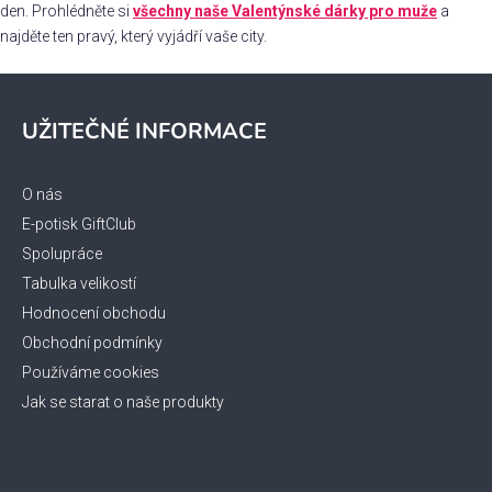
p
den. Prohlédněte si
všechny naše Valentýnské dárky pro muže
a
i
najděte ten pravý, který vyjádří vaše city.
s
u
Z
á
UŽITEČNÉ INFORMACE
p
a
t
O nás
í
E-potisk GiftClub
Spolupráce
Tabulka velikostí
Hodnocení obchodu
Obchodní podmínky
Používáme cookies
Jak se starat o naše produkty