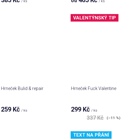
od
/ ks
/ ks
VALENTÝNSKÝ TIP
Hrneček Bulid & repair
Hrneček Fuck Valentine
259 Kč
299 Kč
/ ks
/ ks
337 Kč
(–11 %)
TEXT NA PŘÁNÍ