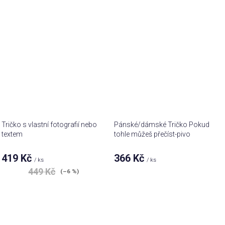
z 5
hvězdiček.
Tričko s vlastní fotografií nebo
Pánské/dámské Tričko Pokud
textem
tohle můžeš přečíst-pivo
419 Kč
366 Kč
/ ks
/ ks
449 Kč
(–6 %)