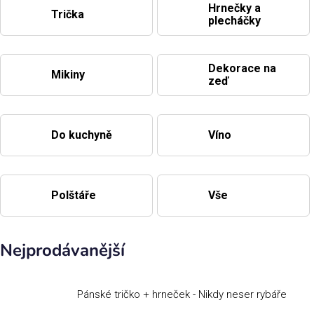
Hrnečky a
Trička
plecháčky
Příležitosti
Dekorace na
Domácnost
Mikiny
zeď
Kolekce
Do kuchyně
Víno
Oblečení
Polštáře
Vše
Přihlášení
Nejprodávanější
Pánské tričko + hrneček - Nikdy neser rybáře