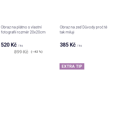
Obraz na plátno s vlastní
Obraz na zeď Důvody proč tě
fotografií rozměr 20x20cm
tak miluji
520 Kč
385 Kč
/ ks
/ ks
899 Kč
(–42 %)
EXTRA TIP