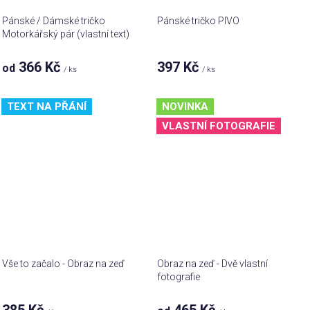
Pánské / Dámské tričko
Pánské tričko PIVO
Motorkářský pár (vlastní text)
366 Kč
397 Kč
od
/ ks
/ ks
TEXT NA PŘÁNÍ
NOVINKA
VLASTNÍ FOTOGRAFIE
Vše to začalo - Obraz na zeď
Obraz na zeď - Dvě vlastní
fotografie
385 Kč
465 Kč