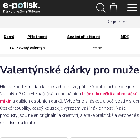
Přejít
Hledat
na
Nákupní
obsah
Registrace
košík
Den
otců
Domů
Příležitosti
Sezóní příležitosti
MDŽ
Domů
14. 2 Svatý valentýn
Pro něj
Kategorie
Valentýnské dárky pro muže
Dárek
pro
Hledáte perfektní dárek pro svého muže, přítele či oblíbeného kolegu k
Rodina
Valentýnu? Objevte naši škálu originálních
triček
,
hrnečků a plecháčků
,
/
mikin
a dalších osobních dárků. Vytvořeno s láskou a pečlivostí v srdci
Láska
České republiky, každý kousek je výrazem vaší náklonnosti. Naše
produkty jsou nejen originální a kreativní, ale také praktické a vyrobené s
ohledem na kvalitu.
Povolání,
zájmy a
sport