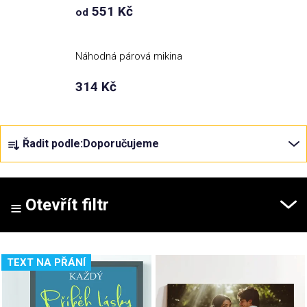
551 Kč
od
Náhodná párová mikina
314 Kč
Ř
Řadit podle:
Doporučujeme
a
z
e
n
Otevřít filtr
í
p
V
r
TEXT NA PŘÁNÍ
ý
o
p
d