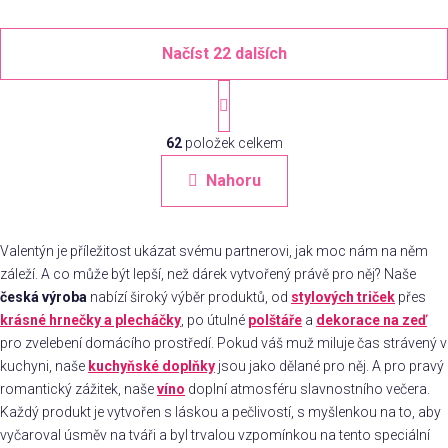
Načíst 22 dalších
S
t
O
r
á
62
položek celkem
v
n
l
Nahoru
k
á
o
d
v
a
á
Valentýn je příležitost ukázat svému partnerovi, jak moc nám na něm
c
n
záleží. A co může být lepší, než dárek vytvořený právě pro něj? Naše
í
í
česká výroba
nabízí široký výběr produktů, od
p
stylových triček
přes
r
krásné hrnečky a plecháčky
, po útulné
polštáře
a
dekorace na zeď
v
pro zvelebení domácího prostředí. Pokud váš muž miluje čas strávený v
k
kuchyni, naše
kuchyňské doplňky
jsou jako dělané pro něj. A pro pravý
y
romantický zážitek, naše
víno
doplní atmosféru slavnostního večera.
v
Každý produkt je vytvořen s láskou a pečlivostí, s myšlenkou na to, aby
ý
vyčaroval úsměv na tváři a byl trvalou vzpomínkou na tento speciální