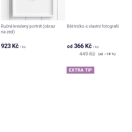
Ručně kreslený portrét (obraz
Bílé tričko s vlastní fotografií
na zeď)
923 Kč
366 Kč
od
/ ks
/ ks
449 Kč
(až –18 %)
EXTRA TIP