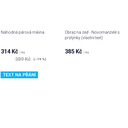
Náhodná párová mikina
Obraz na zeď - Novomanželé s
prstýnky (vlastní text)
314 Kč
385 Kč
/ ks
/ ks
389 Kč
(–19 %)
TEXT NA PŘÁNÍ