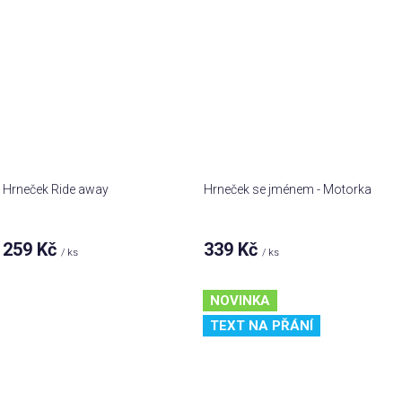
Hrneček Ride away
Hrneček se jménem - Motorka
259 Kč
339 Kč
/ ks
/ ks
NOVINKA
TEXT NA PŘÁNÍ