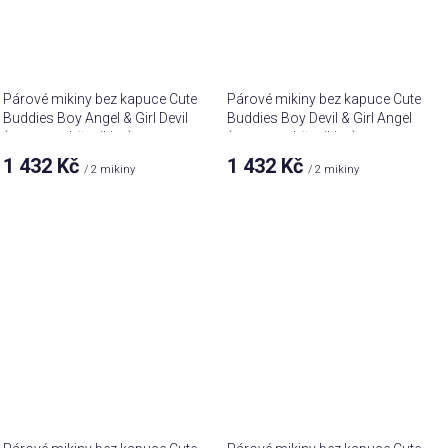
Párové mikiny bez kapuce Cute
Párové mikiny bez kapuce Cute
Buddies Boy Angel & Girl Devil
Buddies Boy Devil & Girl Angel
(cena za obě mikiny)
(cena za obě mikiny)
1 432 Kč
1 432 Kč
/ 2 mikiny
/ 2 mikiny