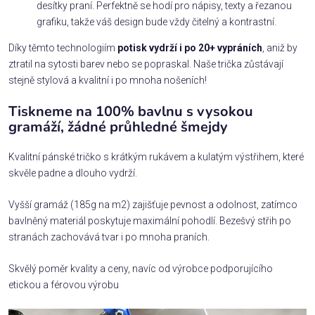
desítky praní. Perfektně se hodí pro nápisy, texty a řezanou
grafiku, takže váš design bude vždy čitelný a kontrastní.
Díky těmto technologiím
potisk vydrží i po 20+ vypráních
, aniž by
ztratil na sytosti barev nebo se popraskal. Naše trička zůstávají
stejně stylová a kvalitní i po mnoha nošeních!
Tiskneme na 100% bavlnu s vysokou
gramáží, žádné průhledné šmejdy
Kvalitní pánské tričko s krátkým rukávem a kulatým výstřihem, které
skvěle padne a dlouho vydrží.
Vyšší gramáž (185g na m2) zajišťuje pevnost a odolnost, zatímco
bavlněný materiál poskytuje maximální pohodlí. Bezešvý střih po
stranách zachovává tvar i po mnoha praních.
Skvělý poměr kvality a ceny, navíc od výrobce podporujícího
etickou a férovou výrobu