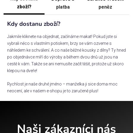
zboží?
platba
peněz
Kdy dostanu zboží?
Jakmile kliknete na objednat, začínáme makat! Pokud jste si
vybrali něco s vlastním potiskem, brzy se vám ozveme s
náhledem ke schválení. A co naše běžné kousky z dílny? Ty hned
po objednávce míří do výroby a během dvou dnů už jsou na
cestě k vám. Takže se ani nemusíte začít těšit, protože už skoro
klepou na dveře!
Rychlost je naše druhé jméno – manželka ji sice doma moc
neocení, ale v našem e-shopu je to zaručeně plus!
Naši zákazníci nás