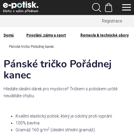
Přejít
Hledat
na
Nákupní
obsah
Registrace
košík
Den
otců
Domů
Povolání, zájmy a sport
Řemesla & technické obory
Domů
Kategorie
Pánské tričko Pořádnej kanec
Pánské tričko Pořádnej
Dárek
pro
kanec
Rodina
Hledáte ideální dárek pro myslivce? Tričkem s potiskem určitě
/
neuděláte chybu.
Láska
Kvalitní elastický potisk, který je odolný proti vyprání.
Povolání,
100% bavlna.
zájmy a
sport
2
Gramáž 160 g/m
(ideální střední gramáž).