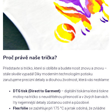
Proč právě naše trička?
Představte si tričko, které si oblíbíte a budete nosit znovu a znovu –
stále skvěle vypadá! Díky moderním technologiím potisku
zaručujeme precizní detaily a dlouhou životnost, která vás nezklame
DTG tisk (Direct to Garment)
– digitální tiskárna která tiskne
motivy na tričko s neuvěřitelnou přesností a v živých barvách.
I ty nejjemnější detaily zůstanou ostré a působivé.
Flex fólie
se zažehluje při 175 °C a je tak odolná, že zvládne