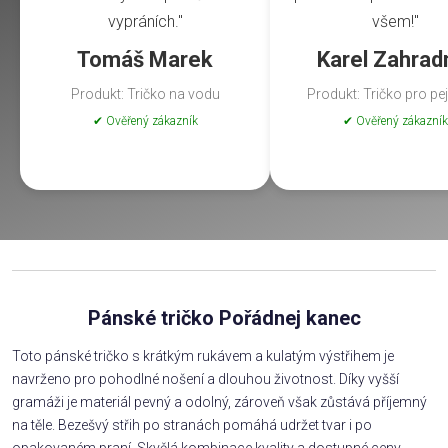
vypráních."
všem!"
Tomáš Marek
Karel Zahrad
Produkt: Tričko na vodu
Produkt: Tričko pro pe
✔ Ověřený zákazník
✔ Ověřený zákazník
Pánské tričko Pořádnej kanec
Toto pánské tričko s krátkým rukávem a kulatým výstřihem je
navrženo pro pohodlné nošení a dlouhou životnost. Díky vyšší
gramáži je materiál pevný a odolný, zároveň však zůstává příjemný
na těle. Bezešvý střih po stranách pomáhá udržet tvar i po
opakovaném praní. Skvělá kombinace kvality a dostupné ceny.