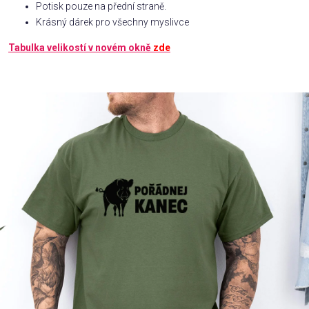
Potisk pouze na přední straně.
Krásný dárek pro všechny myslivce
Příležitosti
Tabulka velikostí v novém okně
zde
Domácnost
Kolekce
Oblečení
Přihlášení