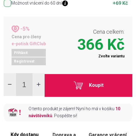
+69 Kč
Možnost vrácení do 60 dní
-5%
Cena celkem:
Cena pro členy
366 Kč
e-potisk GiftClub
Přihlásit
Zvolte variantu
Registrovat
Koupit
O tento produkt je zájem! Nyní ho má v košíku
10
návštěvníků
. Pospěšte si!
Kdy dostanu
Doprava a
Garance vrácení