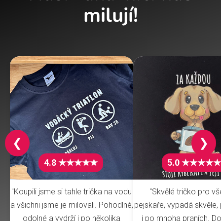
milují!
❮
❯
4.8 ★★★★★
5.0 ★★★★★
"Koupili jsme si tahle trička na vodu
"Skvělé tričko pro v
a všichni jsme je milovali. Pohodlné,
pejskaře, vypadá skvěle, 
odolné a vydrží i po několika
i po mnoha praních. Do