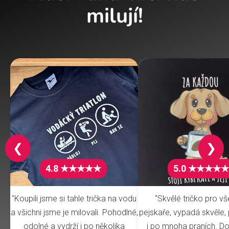
milují!
❮
❯
4.8 ★★★★★
5.0 ★★★★★
"Koupili jsme si tahle trička na vodu
"Skvělé tričko pro v
a všichni jsme je milovali. Pohodlné,
pejskaře, vypadá skvěle, 
odolné a vydrží i po několika
i po mnoha praních. Do