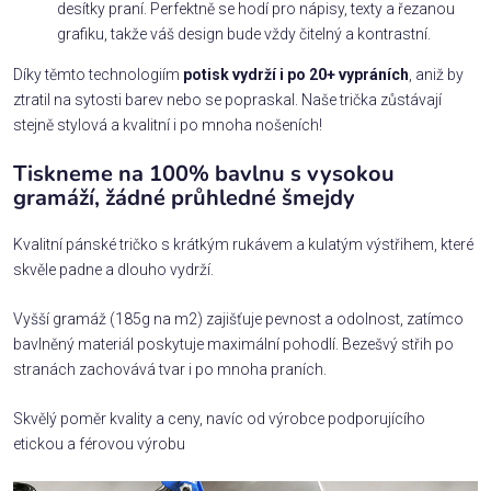
desítky praní. Perfektně se hodí pro nápisy, texty a řezanou
grafiku, takže váš design bude vždy čitelný a kontrastní.
Díky těmto technologiím
potisk vydrží i po 20+ vypráních
, aniž by
ztratil na sytosti barev nebo se popraskal. Naše trička zůstávají
stejně stylová a kvalitní i po mnoha nošeních!
Tiskneme na 100% bavlnu s vysokou
gramáží, žádné průhledné šmejdy
Kvalitní pánské tričko s krátkým rukávem a kulatým výstřihem, které
skvěle padne a dlouho vydrží.
Vyšší gramáž (185g na m2) zajišťuje pevnost a odolnost, zatímco
bavlněný materiál poskytuje maximální pohodlí. Bezešvý střih po
stranách zachovává tvar i po mnoha praních.
Skvělý poměr kvality a ceny, navíc od výrobce podporujícího
etickou a férovou výrobu