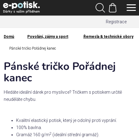
Přejít
Hledat
na
Nákupní
obsah
Registrace
košík
Den
otců
Domů
Povolání, zájmy a sport
Řemesla & technické obory
Domů
Kategorie
Pánské tričko Pořádnej kanec
Pánské tričko Pořádnej
Dárek
pro
kanec
Rodina
Hledáte ideální dárek pro myslivce? Tričkem s potiskem určitě
/
neuděláte chybu.
Láska
Kvalitní elastický potisk, který je odolný proti vyprání.
Povolání,
100% bavlna.
zájmy a
sport
2
Gramáž 160 g/m
(ideální střední gramáž).