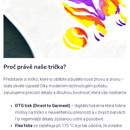
Proč právě naše trička?
Představte si tričko, které si oblíbíte a budete nosit znovu a znovu –
stále skvěle vypadá! Díky moderním technologiím potisku
zaručujeme precizní detaily a dlouhou životnost, která vás nezklame
DTG tisk (Direct to Garment)
– digitální tiskárna která tiskne
motivy na tričko s neuvěřitelnou přesností a v živých barvách.
I ty nejjemnější detaily zůstanou ostré a působivé.
Flex fólie
se zažehluje při 175 °C a je tak odolná, že zvládne