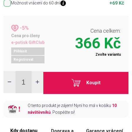
+69 Kč
Možnost vrácení do 60 dní
-5%
Cena celkem:
Cena pro členy
366 Kč
e-potisk GiftClub
Přihlásit
Zvolte variantu
Registrovat
Koupit
O tento produkt je zájem! Nyní ho má v košíku
10
návštěvníků
. Pospěšte si!
Kdy dostanu
Doprava a
Garance vrácení