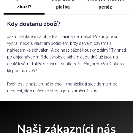
zboží?
platba
peněz
Kdy dostanu zboží?
Jakmile kliknete na objednat, začínáme makat! Pokud jste si
vybrali něco s vlastním potiskem, brzy se vám ozveme s
náhledem ke schválení. A co naše běžné kousky z dílny? Ty hned
po objednávce míří do výroby a během dvou dnů už jsou na
cestě k vám. Takže se ani nemusíte začít těšit, protože už skoro
klepou na dveře!
Rychlost je naše druhé jméno – manželka ji sice doma moc
neocení, ale v našem e-shopu je to zaručeně plus!
Naši zákazníci nás