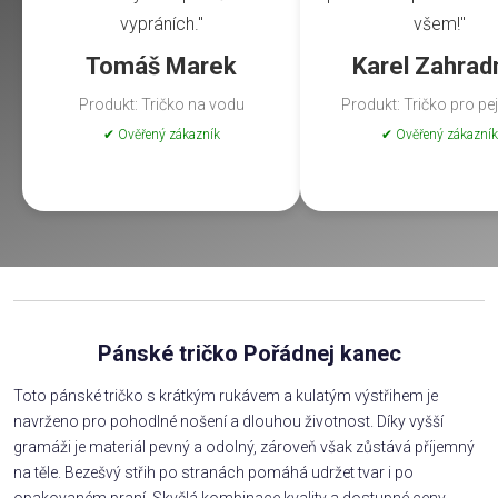
vypráních."
všem!"
Tomáš Marek
Karel Zahrad
Produkt: Tričko na vodu
Produkt: Tričko pro pe
✔ Ověřený zákazník
✔ Ověřený zákazník
Pánské tričko Pořádnej kanec
Toto pánské tričko s krátkým rukávem a kulatým výstřihem je
navrženo pro pohodlné nošení a dlouhou životnost. Díky vyšší
gramáži je materiál pevný a odolný, zároveň však zůstává příjemný
na těle. Bezešvý střih po stranách pomáhá udržet tvar i po
opakovaném praní. Skvělá kombinace kvality a dostupné ceny.