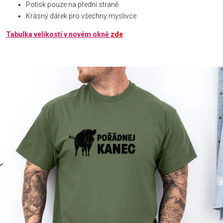
Potisk pouze na přední straně.
Krásný dárek pro všechny myslivce
Příležitosti
Tabulka velikostí v novém okně
zde
Domácnost
Kolekce
Oblečení
Přihlášení