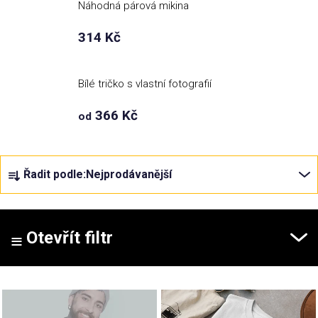
Náhodná párová mikina
Příležitosti
314 Kč
Domácnost
Bílé tričko s vlastní fotografií
366 Kč
Kolekce
od
Oblečení
Ř
Řadit podle:
Nejprodávanější
a
z
Přihlášení
e
n
Otevřít filtr
í
p
V
r
ý
o