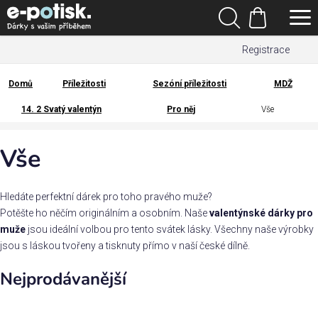
Přejít
Hledat
na
Nákupní
obsah
Registrace
košík
Den
otců
Domů
Příležitosti
Sezóní příležitosti
MDŽ
Domů
14. 2 Svatý valentýn
Pro něj
Vše
Kategorie
Vše
Dárek
pro
Hledáte perfektní dárek pro toho pravého muže?
Rodina
Potěšte ho něčím originálním a osobním. Naše
valentýnské dárky pro
/
muže
jsou ideální volbou pro tento svátek lásky. Všechny naše výrobky
Láska
jsou s láskou tvořeny a tisknuty přímo v naší české dílně.
Nejprodávanější
Povolání,
zájmy a
sport