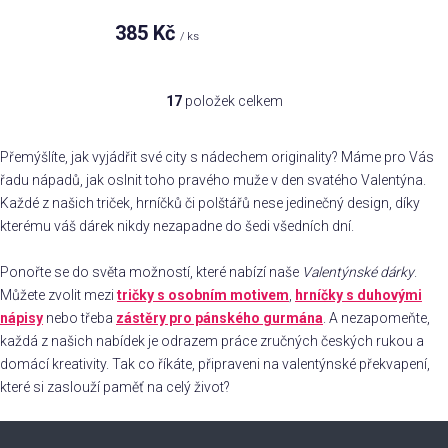
385 Kč
/ ks
17
položek celkem
O
v
l
Přemýšlíte, jak vyjádřit své city s nádechem originality? Máme pro Vás
á
řadu nápadů, jak oslnit toho pravého muže v den svatého Valentýna.
d
Každé z našich triček, hrníčků či polštářů nese jedinečný design, díky
a
kterému váš dárek nikdy nezapadne do šedi všedních dní.
c
í
Ponořte se do světa možností, které nabízí naše
Valentýnské dárky
.
p
Můžete zvolit mezi
tričky s osobním motivem
,
hrníčky s duhovými
r
nápisy
nebo třeba
zástěry pro pánského gurmána
. A nezapomeňte,
v
každá z našich nabídek je odrazem práce zručných českých rukou a
k
domácí kreativity. Tak co říkáte, připraveni na valentýnské překvapení,
y
které si zaslouží paměť na celý život?
v
ý
Z
p