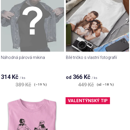
p
d
i
u
s
k
p
t
r
ů
o
d
u
Náhodná párová mikina
Bílé tričko s vlastní fotografií
k
t
314 Kč
366 Kč
od
ů
/ ks
/ ks
389 Kč
449 Kč
(–19 %)
(až –18 %)
VALENTÝNSKÝ TIP