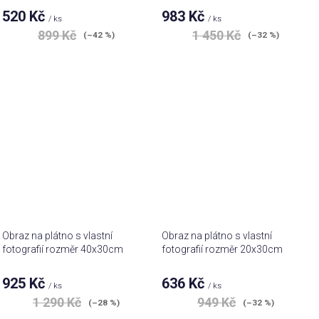
520 Kč
983 Kč
/ ks
/ ks
899 Kč
1 450 Kč
(–42 %)
(–32 %)
Obraz na plátno s vlastní
Obraz na plátno s vlastní
fotografií rozměr 40x30cm
fotografií rozměr 20x30cm
925 Kč
636 Kč
/ ks
/ ks
1 290 Kč
949 Kč
(–28 %)
(–32 %)