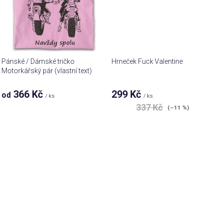
Pánské / Dámské tričko
Hrneček Fuck Valentine
Motorkářský pár (vlastní text)
366 Kč
299 Kč
od
/ ks
/ ks
337 Kč
(–11 %)