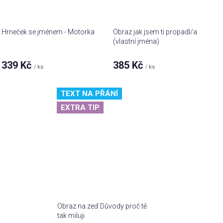
Hrneček se jménem - Motorka
Obraz jak jsem ti propadl/a
(vlastní jména)
339 Kč
385 Kč
/ ks
/ ks
TEXT NA PŘÁNÍ
EXTRA TIP
Obraz na zeď Důvody proč tě
tak miluji