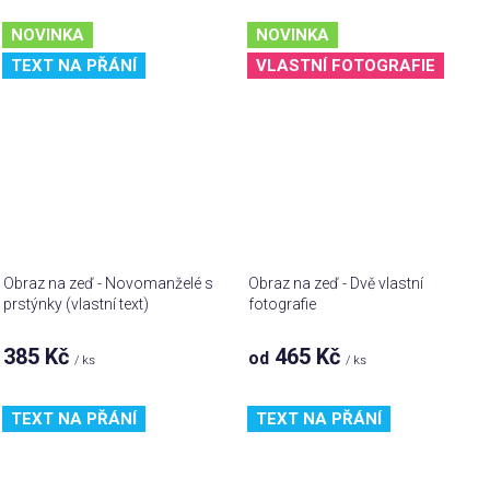
NOVINKA
NOVINKA
TEXT NA PŘÁNÍ
VLASTNÍ FOTOGRAFIE
Obraz na zeď - Novomanželé s
Obraz na zeď - Dvě vlastní
prstýnky (vlastní text)
fotografie
385 Kč
465 Kč
od
/ ks
/ ks
TEXT NA PŘÁNÍ
TEXT NA PŘÁNÍ