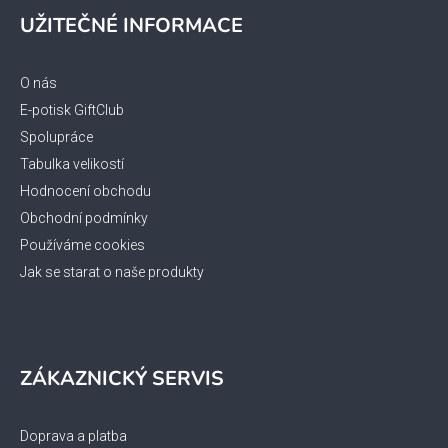
á
i
UŽITEČNÉ INFORMACE
p
s
u
a
t
O nás
í
E-potisk GiftClub
Spolupráce
Tabulka velikostí
Hodnocení obchodu
Obchodní podmínky
Používáme cookies
Jak se starat o naše produkty
ZÁKAZNICKÝ SERVIS
Doprava a platba