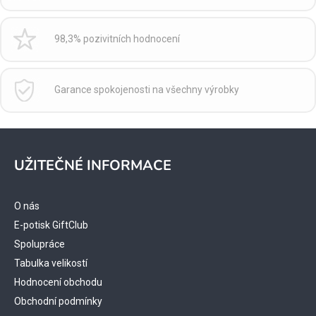
98,3% pozivitních hodnocení
Garance spokojenosti na všechny výrobky
Z
á
UŽITEČNÉ INFORMACE
p
a
t
O nás
í
E-potisk GiftClub
Spolupráce
Tabulka velikostí
Hodnocení obchodu
Obchodní podmínky