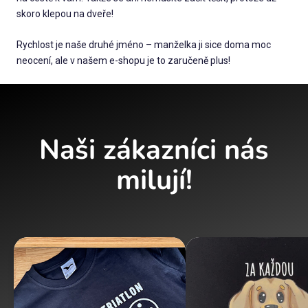
skoro klepou na dveře!
Rychlost je naše druhé jméno – manželka ji sice doma moc
neocení, ale v našem e-shopu je to zaručeně plus!
Naši zákazníci nás
milují!