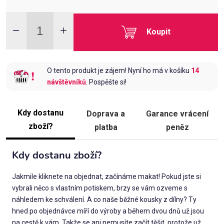
Koupit
O tento produkt je zájem! Nyní ho má v košíku
14
návštěvníků
. Pospěšte si!
Kdy dostanu
Doprava a
Garance vrácení
zboží?
platba
peněz
Kdy dostanu zboží?
Jakmile kliknete na objednat, začínáme makat! Pokud jste si
vybrali něco s vlastním potiskem, brzy se vám ozveme s
náhledem ke schválení. A co naše běžné kousky z dílny? Ty
hned po objednávce míří do výroby a během dvou dnů už jsou
na cestě k vám. Takže se ani nemusíte začít těšit, protože už