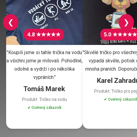
❮
❯
4.8 ★★★★★
5.0 ★★★★★
"Koupili jsme si tahle trička na vodu
"Skvělé tričko pro všechn
a všichni jsme je milovali. Pohodlné,
vypadá skvěle, potisk d
odolné a vydrží i po několika
mnoha praních. Doporuču
vypráních."
Karel Zahrad
Tomáš Marek
Produkt: Tričko pro pe
Produkt: Tričko na vodu
✔ Ověřený zákazní
✔ Ověřený zákazník