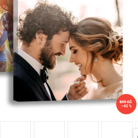
Příležitosti
Domácnost
Kolekce
Oblečení
Přihlášení
899 KČ
–42 %