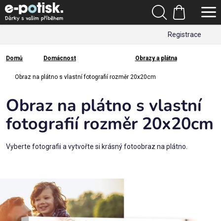
Přejít
Hledat
na
Nákupní
obsah
Registrace
košík
Den
otců
Domů
Domácnost
Obrazy a plátna
Domů
Kategorie
Obraz na plátno s vlastní fotografií rozměr 20x20cm
Obraz na plátno s vlastní
Dárek
pro
fotografií rozměr 20x20cm
Rodina
Vyberte fotografii a vytvořte si krásný fotoobraz na plátno.
/
Láska
Povolání,
zájmy a
sport