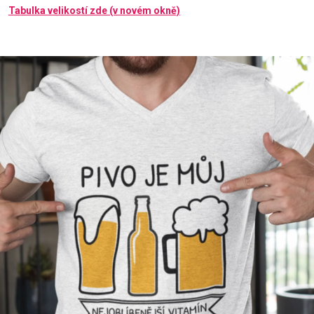
Tabulka velikostí zde (v novém okně)
Příležitosti
Domácnost
Kolekce
Oblečení
Přihlášení