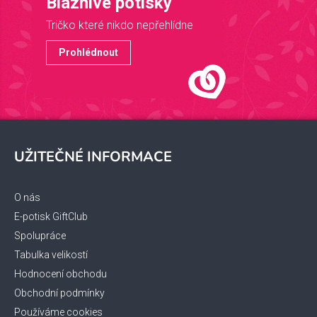
Bláznivé potisky
Tričko které nikdo nepřehlídne
Prohlédnout
Z
á
UŽITEČNÉ INFORMACE
p
a
t
O nás
í
E-potisk GiftClub
Spolupráce
Tabulka velikostí
Hodnocení obchodu
Obchodní podmínky
Používáme cookies