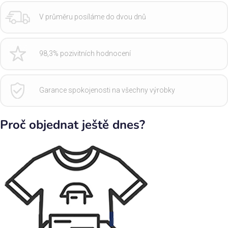
V průměru posíláme do dvou dnů
98,3% pozivitních hodnocení
Garance spokojenosti na všechny výrobky
Proč objednat ještě dnes?