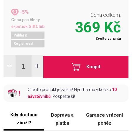
-5%
Cena celkem:
Cena pro členy
369 Kč
e-potisk GiftClub
Přihlásit
Zvolte variantu
Registrovat
Koupit
O tento produkt je zájem! Nyní ho má v košíku
10
návštěvníků
. Pospěšte si!
Kdy dostanu
Doprava a
Garance vrácení
zboží?
platba
peněz