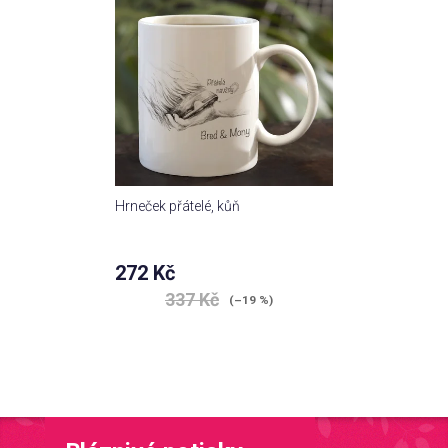
Hrneček přátelé, kůň
272 Kč
337 Kč
(–19 %)