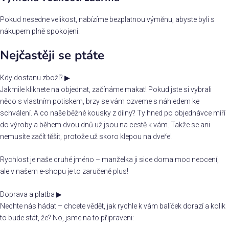
Pokud nesedne velikost, nabízíme bezplatnou výměnu, abyste byli s
nákupem plně spokojeni.
Nejčastěji se ptáte
Kdy dostanu zboží?
▶
Jakmile kliknete na objednat, začínáme makat! Pokud jste si vybrali
něco s vlastním potiskem, brzy se vám ozveme s náhledem ke
schválení. A co naše běžné kousky z dílny? Ty hned po objednávce míří
do výroby a během dvou dnů už jsou na cestě k vám. Takže se ani
nemusíte začít těšit, protože už skoro klepou na dveře!
Rychlost je naše druhé jméno – manželka ji sice doma moc neocení,
ale v našem e-shopu je to zaručeně plus!
Doprava a platba
▶
Nechte nás hádat – chcete vědět, jak rychle k vám balíček dorazí a kolik
to bude stát, že? No, jsme na to připraveni: