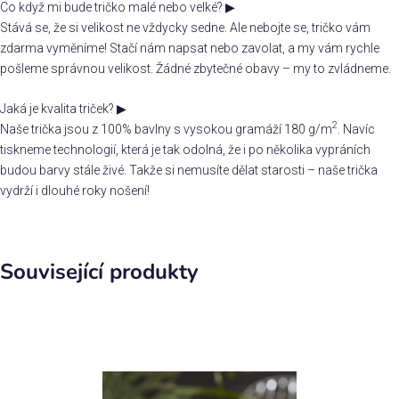
Co když mi bude tričko malé nebo velké?
▶
Stává se, že si velikost ne vždycky sedne. Ale nebojte se, tričko vám
zdarma vyměníme! Stačí nám napsat nebo zavolat, a my vám rychle
pošleme správnou velikost. Žádné zbytečné obavy – my to zvládneme.
Jaká je kvalita triček?
▶
2
Naše trička jsou z 100% bavlny s vysokou gramáží 180 g/m
. Navíc
tiskneme technologií, která je tak odolná, že i po několika vypráních
budou barvy stále živé. Takže si nemusíte dělat starosti – naše trička
vydrží i dlouhé roky nošení!
Související produkty