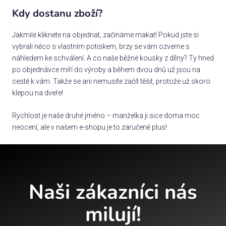
Kdy dostanu zboží?
Jakmile kliknete na objednat, začínáme makat! Pokud jste si
vybrali něco s vlastním potiskem, brzy se vám ozveme s
náhledem ke schválení. A co naše běžné kousky z dílny? Ty hned
po objednávce míří do výroby a během dvou dnů už jsou na
cestě k vám. Takže se ani nemusíte začít těšit, protože už skoro
klepou na dveře!
Rychlost je naše druhé jméno – manželka ji sice doma moc
neocení, ale v našem e-shopu je to zaručeně plus!
Naši zákazníci nás
milují!