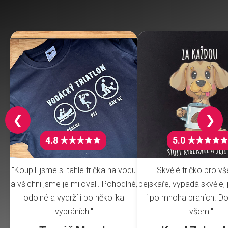
❮
❯
4.8 ★★★★★
5.0 ★★★★★
"Koupili jsme si tahle trička na vodu
"Skvělé tričko pro v
a všichni jsme je milovali. Pohodlné,
pejskaře, vypadá skvěle, 
odolné a vydrží i po několika
i po mnoha praních. Do
vypráních."
všem!"