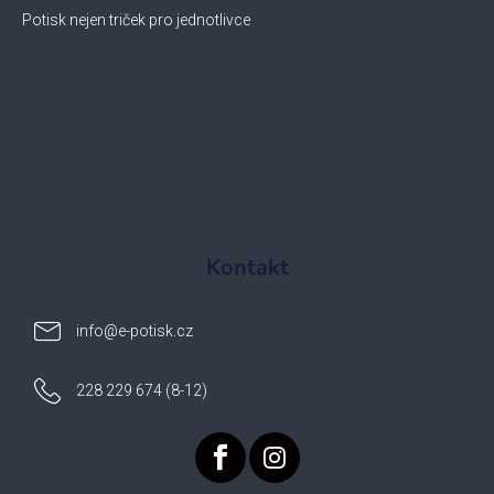
Potisk nejen triček pro jednotlivce
Kontakt
info
@
e-potisk.cz
228 229 674 (8-12)