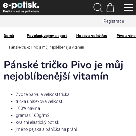
Přejít
Hledat
na
Nákupní
obsah
Registrace
košík
Den
otců
Domů
Povolání, zájmy a sport
Hobby a volný čas
Pivo a víno
Domů
Kategorie
Pánské tričko Pivo je můj nejoblíbenější vitamín
Pánské tričko Pivo je můj
Dárek
pro
nejoblíbenější vitamín
Rodina
Zvolte barvu a velikost trička
/
Láska
trička unisexová velikost
100% bavlna
gramáž 160g/m2
Povolání,
kvalitní elastický potisk
zájmy a
jméno pejska a páníčka na přání
sport