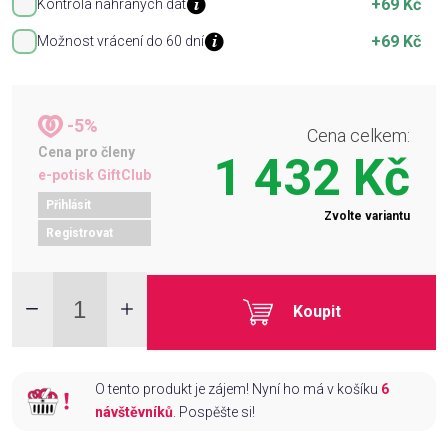
+69 Kč
Kontrola nahraných dat
+69 Kč
Možnost vrácení do 60 dní
-5%
Cena celkem:
Cena pro členy
1 432 Kč
e-potisk GiftClub
Přihlásit
Zvolte variantu
Registrovat
Koupit
O tento produkt je zájem! Nyní ho má v košíku
6
návštěvníků
. Pospěšte si!