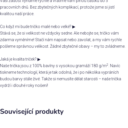
Vaši žádost vyřídíme rychle a vrátíme vám plnou částku do 5
pracovních dnů. Bez zbytečných komplikací, protože jsme si jistí
kvalitou naší práce.
Co když mi bude tričko malé nebo velké?
▶
Stává se, že si velikost ne vždycky sedne. Ale nebojte se, tričko vám
zdarma vyměníme! Stačí nám napsat nebo zavolat, a my vám rychle
pošleme správnou velikost. Žádné zbytečné obavy – my to zvládneme.
Jaká je kvalita triček?
▶
2
Naše trička jsou z 100% bavlny s vysokou gramáží 180 g/m
. Navíc
tiskneme technologií, která je tak odolná, že i po několika vypráních
budou barvy stále živé. Takže si nemusíte dělat starosti – naše trička
vydrží i dlouhé roky nošení!
Související produkty