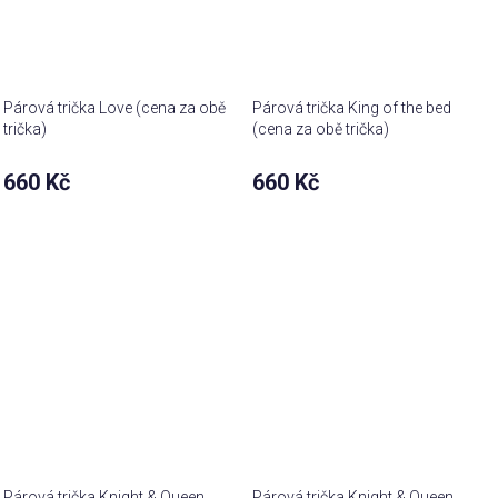
Párová trička Love (cena za obě
Párová trička King of the bed
trička)
(cena za obě trička)
660 Kč
660 Kč
Párová trička Knight & Queen
Párová trička Knight & Queen