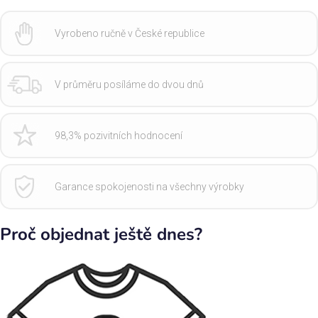
Vyrobeno ručně v České republice
V průměru posíláme do dvou dnů
98,3% pozivitních hodnocení
Garance spokojenosti na všechny výrobky
Proč objednat ještě dnes?