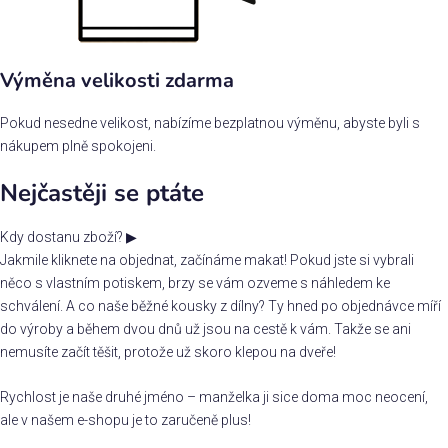
Výměna velikosti zdarma
Pokud nesedne velikost, nabízíme bezplatnou výměnu, abyste byli s
nákupem plně spokojeni.
Nejčastěji se ptáte
Kdy dostanu zboží?
▶
Jakmile kliknete na objednat, začínáme makat! Pokud jste si vybrali
něco s vlastním potiskem, brzy se vám ozveme s náhledem ke
schválení. A co naše běžné kousky z dílny? Ty hned po objednávce míří
do výroby a během dvou dnů už jsou na cestě k vám. Takže se ani
nemusíte začít těšit, protože už skoro klepou na dveře!
Rychlost je naše druhé jméno – manželka ji sice doma moc neocení,
ale v našem e-shopu je to zaručeně plus!