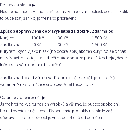
Doprava a platba
▶
Nechte nás hádat – chcete vědět, jak rychle k vám balíček dorazí a kolik
to bude stát, že? No, jsme na to připraveni:
Způsob dopravy
Cena dopravy
Platba za dobírku
Zdarma od
Kurýrem
100 Kč
30 Kč
1 500 Kč
Zásilkovna
60 Kč
30 Kč
1 500 Kč
Kurýrem: Rychlý jako blesk (no dobře, spíš jako ten kurýr, co se občas
musí stavit na kafe) – ale zboží máte doma za pár dní! A nebojte, šesté
tričko se k vám dostane bezpečně.
Zásilkovna: Pokud vám nevadí si pro balíček skočit, je to levnější
varianta. A navíc, můžete si po cestě dát třeba dortík.
Garance vrácení peněz
▶
Jsme hrdí na kvalitu našich výrobků a věříme, že budete spokojeni.
Pokud by však z nějakého důvodu naše produkty nesplnily vaše
očekávání, máte možnost je vrátit do 14 dnů od doručení.