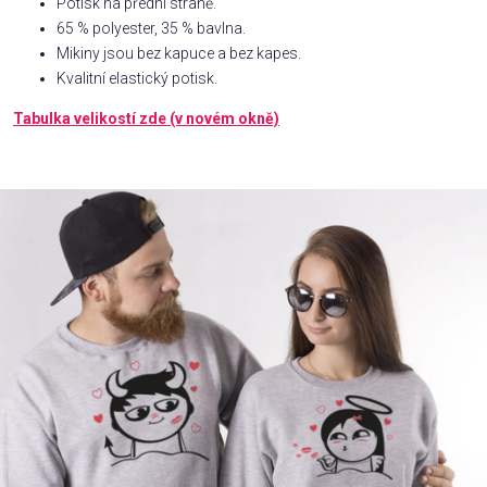
Potisk na přední straně.
65 % polyester, 35 % bavlna.
Příležitosti
Mikiny jsou bez kapuce a bez kapes.
Kvalitní elastický potisk.
Domácnost
Tabulka velikostí zde (v novém okně)
Kolekce
Oblečení
Přihlášení