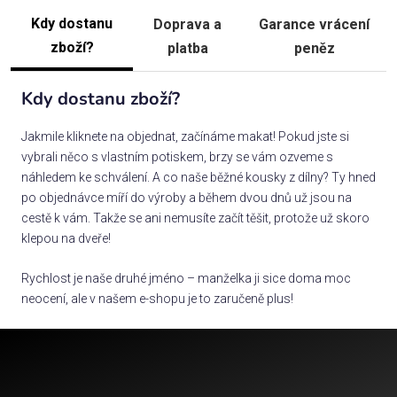
Kdy dostanu
Doprava a
Garance vrácení
zboží?
platba
peněz
Kdy dostanu zboží?
Jakmile kliknete na objednat, začínáme makat! Pokud jste si
vybrali něco s vlastním potiskem, brzy se vám ozveme s
náhledem ke schválení. A co naše běžné kousky z dílny? Ty hned
po objednávce míří do výroby a během dvou dnů už jsou na
cestě k vám. Takže se ani nemusíte začít těšit, protože už skoro
klepou na dveře!
Rychlost je naše druhé jméno – manželka ji sice doma moc
neocení, ale v našem e-shopu je to zaručeně plus!