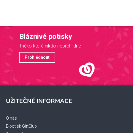
Bláznivé potisky
Tričko které nikdo nepřehlídne
Prohlédnout
Z
á
UŽITEČNÉ INFORMACE
p
a
t
O nás
í
E-potisk GiftClub