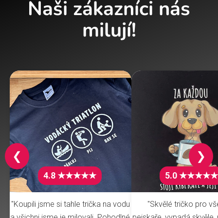
Naši zákazníci nás
milují!
❮
❯
4.8 ★★★★★
5.0 ★★★★★
"Koupili jsme si tahle trička na vodu
"Skvělé tričko pro v
a všichni jsme je milovali. Pohodlné,
pejskaře, vypadá skvěle, 