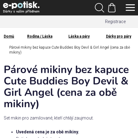
Přejít
Hledat
na
Nákupní
obsah
Registrace
košík
Den
otců
Domů
Rodina / Láska
Láska a páry
Dárky pro páry
Domů
Párové mikiny bez kapuce Cute Buddies Boy Devil & Girl Angel (cena za obě
Kategorie
mikiny)
Párové mikiny bez kapuce
Dárek
pro
Cute Buddies Boy Devil &
Girl Angel (cena za obě
Rodina
/
mikiny)
Láska
Set mikin pro zamilované, kteří chtějí zaujmout.
Povolání,
zájmy a
Uvedená cena je za obě mikiny.
sport