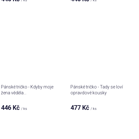
/ ks
/ ks
Pánské tričko - Kdyby moje
Pánské tričko - Tady se loví
žena věděla...
opravdové kousky
446 Kč
477 Kč
/ ks
/ ks