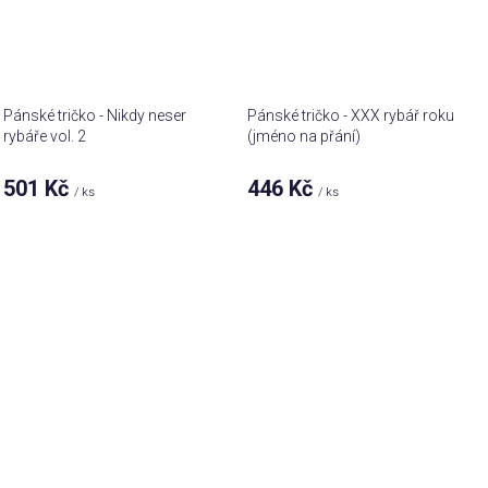
Pánské tričko - Nikdy neser
Pánské tričko - XXX rybář roku
rybáře vol. 2
(jméno na přání)
501 Kč
446 Kč
/ ks
/ ks