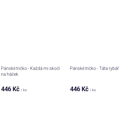
Pánské tričko - Každá mi skočí
Pánské tričko - Táta rybář
na háček
446 Kč
446 Kč
/ ks
/ ks