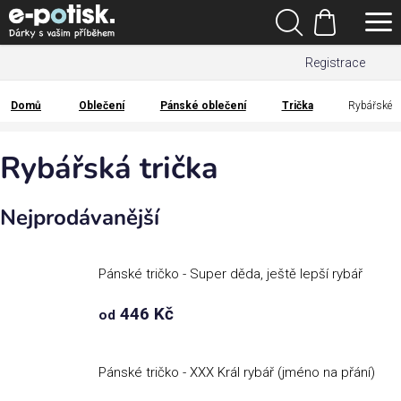
Přejít
Hledat
na
Nákupní
obsah
Registrace
košík
Den
otců
Domů
Oblečení
Pánské oblečení
Trička
Rybářské
Domů
Kategorie
Rybářská trička
Dárek
Nejprodávanější
pro
Rodina
Pánské tričko - Super děda, ještě lepší rybář
/
Láska
446 Kč
od
Povolání,
zájmy a
Pánské tričko - XXX Král rybář (jméno na přání)
sport