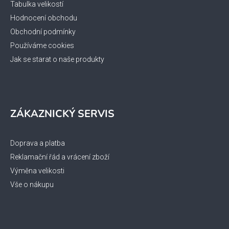
v
Tabulka velikostí
k
Hodnocení obchodu
y
Obchodní podmínky
v
ý
Používáme cookies
p
Jak se starat o naše produkty
i
s
u
ZÁKAZNICKÝ SERVIS
Doprava a platba
Reklamační řád a vrácení zboží
Výměna velikosti
Vše o nákupu