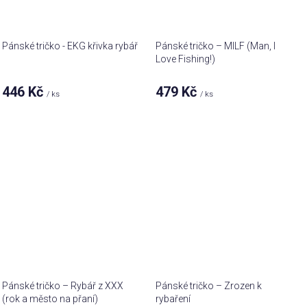
Pánské tričko - EKG křivka rybář
Pánské tričko – MILF (Man, I
Love Fishing!)
446 Kč
479 Kč
/ ks
/ ks
Pánské tričko – Rybář z XXX
Pánské tričko – Zrozen k
(rok a město na přaní)
rybaření