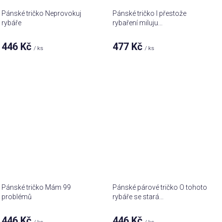
Pánské tričko Neprovokuj
Pánské tričko I přestože
rybáře
rybaření miluju...
446 Kč
477 Kč
/ ks
/ ks
Pánské tričko Mám 99
Pánské párové tričko O tohoto
problémů
rybáře se stará...
446 Kč
446 Kč