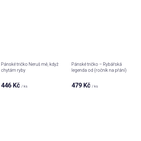
Pánské tričko Neruš mě, když
Pánské tričko – Rybářská
chytám ryby
legenda od (ročník na přání)
446 Kč
479 Kč
/ ks
/ ks