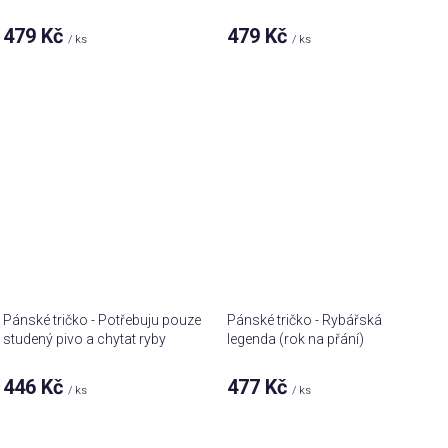
479 Kč
479 Kč
/ ks
/ ks
Pánské tričko - Potřebuju pouze
Pánské tričko - Rybářská
studený pivo a chytat ryby
legenda (rok na přání)
446 Kč
477 Kč
/ ks
/ ks