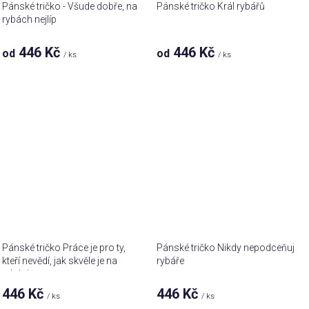
Pánské tričko - Všude dobře, na
Pánské tričko Král rybářů
rybách nejlíp
446 Kč
446 Kč
od
od
/ ks
/ ks
Pánské tričko Práce je pro ty,
Pánské tričko Nikdy nepodceňuj
kteří nevědí, jak skvěle je na
rybáře
rybách
446 Kč
446 Kč
/ ks
/ ks