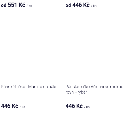
551 Kč
446 Kč
od
od
/ ks
/ ks
Pánské tričko - Mám to na háku
Pánské tričko Všichni se rodíme
rovni - rybář
446 Kč
446 Kč
/ ks
/ ks