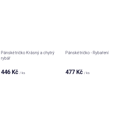
Pánské tričko Krásný a chytrý
Pánské tričko - Rybaření
rybář
446 Kč
477 Kč
/ ks
/ ks