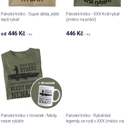
d
u
Pánské tričko - Super děda, ještě
Pánské tričko - XXX Král rybář
k
lepší rybář
(jméno na přání)
t
446 Kč
446 Kč
od
ů
/ ks
/ ks
Pánské tričko + hrneček - Nikdy
Pánské tričko - Rybářské
neser rybáře
legendy se rodí v XXX (měsíc na
přání)