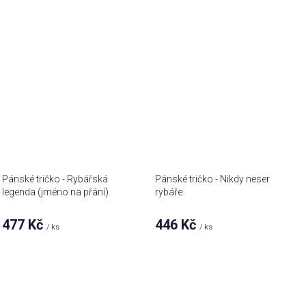
Pánské tričko - Rybářská
Pánské tričko - Nikdy neser
legenda (jméno na přání)
rybáře
477 Kč
446 Kč
/ ks
/ ks