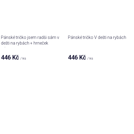
Pánské tričko jsem radši sám v
Pánské tričko V dešti na rybách
dešti na rybách + hrneček
zdarma
446 Kč
446 Kč
/ ks
/ ks