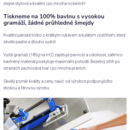
stejně stylová a kvalitní i po mnoha nošeních!
Tiskneme na 100% bavlnu s vysokou
gramáží, žádné průhledné šmejdy
Kvalitní pánské tričko s krátkým rukávem a kulatým výstřihem, které
skvěle padne a dlouho vydrží.
Vyšší gramáž (185g na m2) zajišťuje pevnost a odolnost, zatímco
bavlněný materiál poskytuje maximální pohodlí. Bezešvý střih po
stranách zachovává tvar i po mnoha praních.
Skvělý poměr kvality a ceny, navíc od výrobce podporujícího
etickou a férovou výrobu