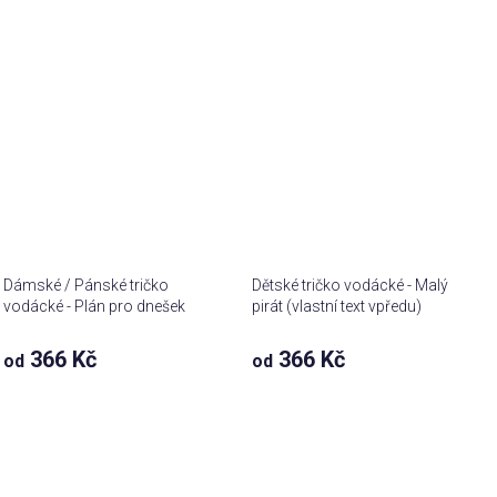
Dámské / Pánské tričko
Dětské tričko vodácké - Malý
vodácké - Plán pro dnešek
pirát (vlastní text vpředu)
366 Kč
366 Kč
od
od