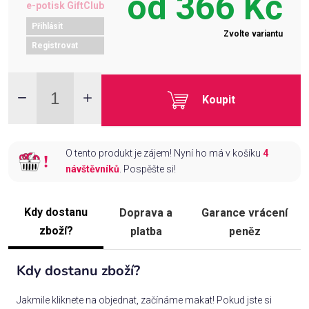
od
366 Kč
e-potisk GiftClub
Přihlásit
Zvolte variantu
Registrovat
Koupit
O tento produkt je zájem! Nyní ho má v košíku
4
návštěvníků
. Pospěšte si!
Kdy dostanu
Doprava a
Garance vrácení
zboží?
platba
peněz
Kdy dostanu zboží?
Jakmile kliknete na objednat, začínáme makat! Pokud jste si