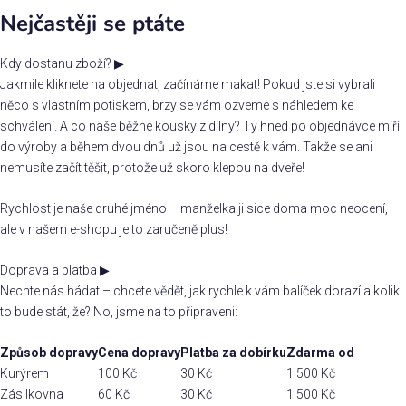
Nejčastěji se ptáte
Kdy dostanu zboží?
▶
Jakmile kliknete na objednat, začínáme makat! Pokud jste si vybrali
něco s vlastním potiskem, brzy se vám ozveme s náhledem ke
schválení. A co naše běžné kousky z dílny? Ty hned po objednávce míří
do výroby a během dvou dnů už jsou na cestě k vám. Takže se ani
nemusíte začít těšit, protože už skoro klepou na dveře!
Rychlost je naše druhé jméno – manželka ji sice doma moc neocení,
ale v našem e-shopu je to zaručeně plus!
Doprava a platba
▶
Nechte nás hádat – chcete vědět, jak rychle k vám balíček dorazí a kolik
to bude stát, že? No, jsme na to připraveni:
Způsob dopravy
Cena dopravy
Platba za dobírku
Zdarma od
Kurýrem
100 Kč
30 Kč
1 500 Kč
Zásilkovna
60 Kč
30 Kč
1 500 Kč