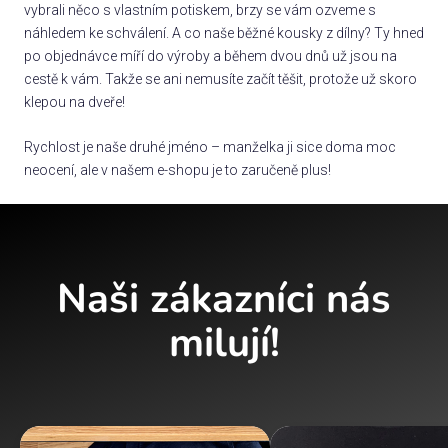
vybrali něco s vlastním potiskem, brzy se vám ozveme s
náhledem ke schválení. A co naše běžné kousky z dílny? Ty hned
po objednávce míří do výroby a během dvou dnů už jsou na
cestě k vám. Takže se ani nemusíte začít těšit, protože už skoro
klepou na dveře!
Rychlost je naše druhé jméno – manželka ji sice doma moc
neocení, ale v našem e-shopu je to zaručeně plus!
Naši zákazníci nás
milují!