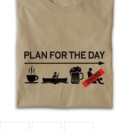
Příležitosti
Domácnost
Kolekce
Oblečení
Přihlášení