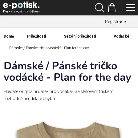
Přejít
Hledat
na
Nákupní
obsah
Registrace
košík
Den
otců
Domů
Příležitosti
Sezóní příležitosti
Vodácké
Domů
Kategorie
Dámské / Pánské tričko vodácké - Plan for the day
Dámské / Pánské tričko
Dárek
pro
vodácké - Plan for the day
Rodina
Hledáte originální dárek pro vodáka? Se stylovým tričkem
/
rozhodně neuděláte chybu.
Láska
Povolání,
zájmy a
sport