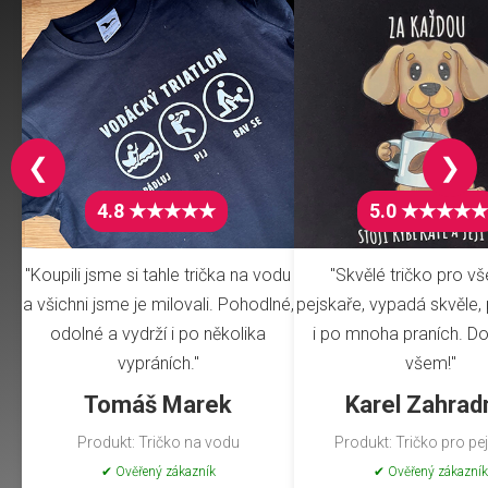
❮
❯
4.8 ★★★★★
5.0 ★★★★★
"Koupili jsme si tahle trička na vodu
"Skvělé tričko pro v
a všichni jsme je milovali. Pohodlné,
pejskaře, vypadá skvěle, 
odolné a vydrží i po několika
i po mnoha praních. Do
vypráních."
všem!"
Tomáš Marek
Karel Zahrad
Produkt: Tričko na vodu
Produkt: Tričko pro pe
✔ Ověřený zákazník
✔ Ověřený zákazník