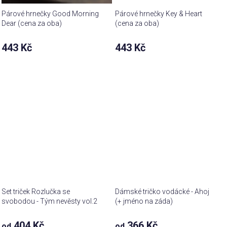
Párové hrnečky Good Morning
Párové hrnečky Key & Heart
Dear (cena za oba)
(cena za oba)
443 Kč
443 Kč
Set triček Rozlučka se
Dámské tričko vodácké - Ahoj
svobodou - Tým nevěsty vol.2
(+ jméno na záda)
404 Kč
366 Kč
od
od