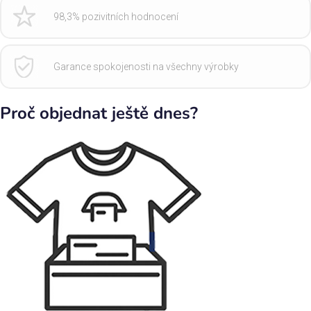
98,3% pozivitních hodnocení
Garance spokojenosti na všechny výrobky
Proč objednat ještě dnes?