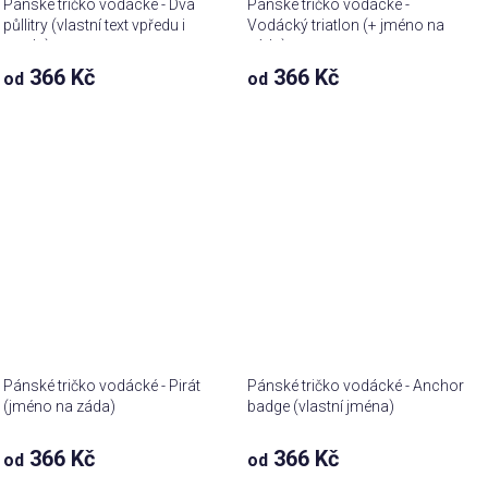
Pánské tričko vodácké - Dva
Pánské tričko vodácké -
půllitry (vlastní text vpředu i
Vodácký triatlon (+ jméno na
vzadu)
záda)
366 Kč
366 Kč
od
od
Pánské tričko vodácké - Pirát
Pánské tričko vodácké - Anchor
(jméno na záda)
badge (vlastní jména)
366 Kč
366 Kč
od
od