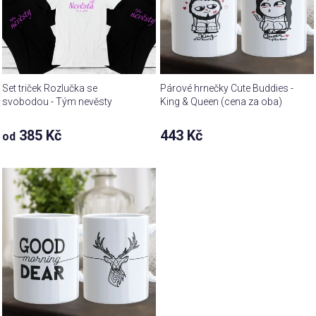
Set triček Rozlučka se
Párové hrnečky Cute Buddies -
svobodou - Tým nevěsty
King & Queen (cena za oba)
385 Kč
443 Kč
od