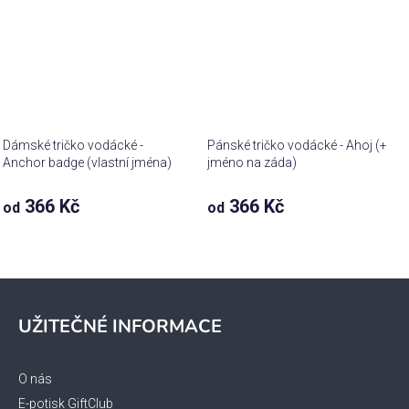
Dámské tričko vodácké -
Pánské tričko vodácké - Ahoj (+
Anchor badge (vlastní jména)
jméno na záda)
366 Kč
366 Kč
od
od
Z
á
UŽITEČNÉ INFORMACE
p
a
t
O nás
í
E-potisk GiftClub