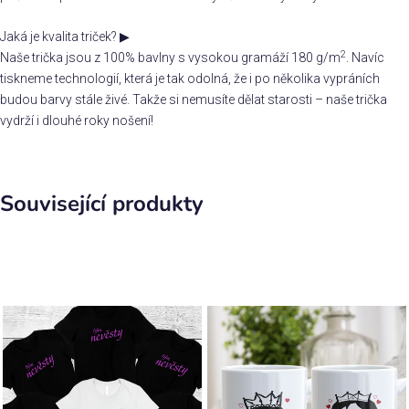
Jaká je kvalita triček?
▶
2
Naše trička jsou z 100% bavlny s vysokou gramáží 180 g/m
. Navíc
tiskneme technologií, která je tak odolná, že i po několika vypráních
budou barvy stále živé. Takže si nemusíte dělat starosti – naše trička
vydrží i dlouhé roky nošení!
Související produkty