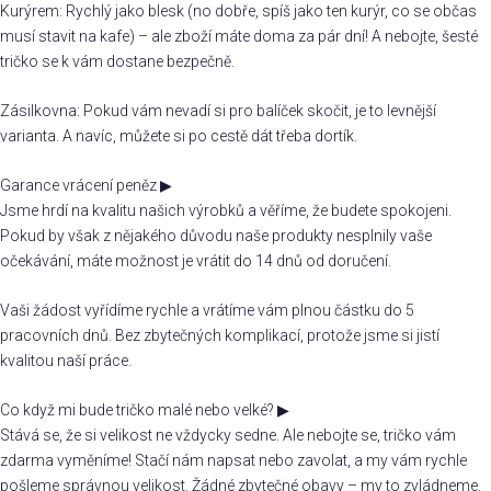
Kurýrem: Rychlý jako blesk (no dobře, spíš jako ten kurýr, co se občas
musí stavit na kafe) – ale zboží máte doma za pár dní! A nebojte, šesté
tričko se k vám dostane bezpečně.
Zásilkovna: Pokud vám nevadí si pro balíček skočit, je to levnější
varianta. A navíc, můžete si po cestě dát třeba dortík.
Garance vrácení peněz
▶
Jsme hrdí na kvalitu našich výrobků a věříme, že budete spokojeni.
Pokud by však z nějakého důvodu naše produkty nesplnily vaše
očekávání, máte možnost je vrátit do 14 dnů od doručení.
Vaši žádost vyřídíme rychle a vrátíme vám plnou částku do 5
pracovních dnů. Bez zbytečných komplikací, protože jsme si jistí
kvalitou naší práce.
Co když mi bude tričko malé nebo velké?
▶
Stává se, že si velikost ne vždycky sedne. Ale nebojte se, tričko vám
zdarma vyměníme! Stačí nám napsat nebo zavolat, a my vám rychle
pošleme správnou velikost. Žádné zbytečné obavy – my to zvládneme.