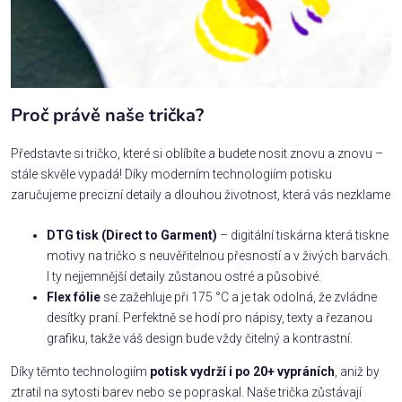
Proč právě naše trička?
Představte si tričko, které si oblíbíte a budete nosit znovu a znovu –
stále skvěle vypadá! Díky moderním technologiím potisku
zaručujeme precizní detaily a dlouhou životnost, která vás nezklame
DTG tisk (Direct to Garment)
– digitální tiskárna která tiskne
motivy na tričko s neuvěřitelnou přesností a v živých barvách.
I ty nejjemnější detaily zůstanou ostré a působivé.
Flex fólie
se zažehluje při 175 °C a je tak odolná, že zvládne
desítky praní. Perfektně se hodí pro nápisy, texty a řezanou
grafiku, takže váš design bude vždy čitelný a kontrastní.
Díky těmto technologiím
potisk vydrží i po 20+ vypráních
, aniž by
ztratil na sytosti barev nebo se popraskal. Naše trička zůstávají