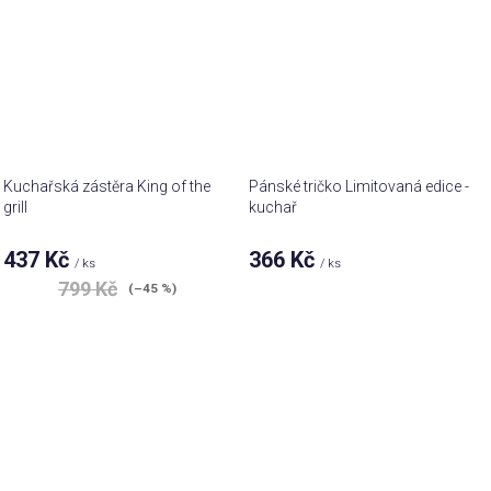
Kuchařská zástěra King of the
Pánské tričko Limitovaná edice -
grill
kuchař
437 Kč
366 Kč
/ ks
/ ks
799 Kč
(–45 %)