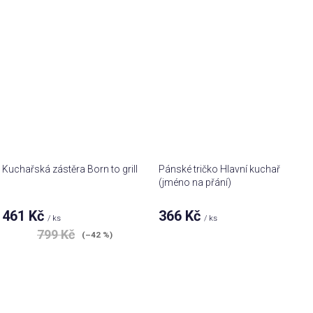
Kuchařská zástěra Born to grill
Pánské tričko Hlavní kuchař
(jméno na přání)
461 Kč
366 Kč
/ ks
/ ks
799 Kč
(–42 %)