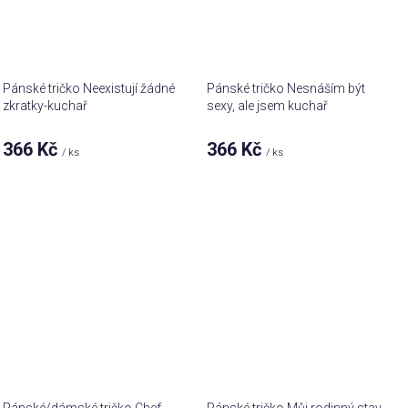
Pánské tričko Neexistují žádné
Pánské tričko Nesnáším být
zkratky-kuchař
sexy, ale jsem kuchař
366 Kč
366 Kč
/ ks
/ ks
Pánské/dámské tričko Chef
Pánské tričko Můj rodinný stav -