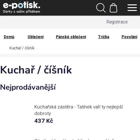
Přejít
Hledat
na
Nákupní
obsah
Registrace
košík
Den
otců
Domů
Oblečení
Pánské oblečení
Trička
Povolání
Domů
Kuchař / číšník
Kategorie
Kuchař / číšník
Dárek
pro
Nejprodávanější
Rodina
/
Láska
Kuchařská zástěra - Tatínek vaří ty nejlepší
dobroty
437 Kč
Povolání,
zájmy a
sport