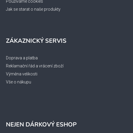
ý
Používáme cookies
p
Jak se starat o naše produkty
i
s
u
ZÁKAZNICKÝ SERVIS
Doprava a platba
Reklamační řád a vrácení zboží
Výměna velikosti
Vše o nákupu
NEJEN DÁRKOVÝ ESHOP