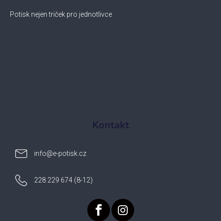
Potisk nejen triček pro jednotlivce
Kontakt
info
@
e-potisk.cz
228 229 674 (8-12)