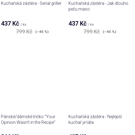
Kuchařská zástěra - Serial griller
Kuchařská zástěra - Jak dlouho
peču maso
437 Kč
437 Kč
/ ks
/ ks
799 Kč
799 Kč
(–45 %)
(–45 %)
Pánské/dámské tričko “Your
Kuchařská zástěra - Nejlepší
Opinion Wasn’t in the Recipe”
kuchař je táta