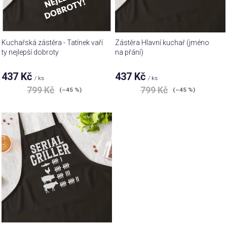
r
ů
o
d
u
Kuchařská zástěra - Tatínek vaří
Zástěra Hlavní kuchař (jméno
k
ty nejlepší dobroty
na přání)
t
437 Kč
437 Kč
ů
/ ks
/ ks
799 Kč
799 Kč
(–45 %)
(–45 %)