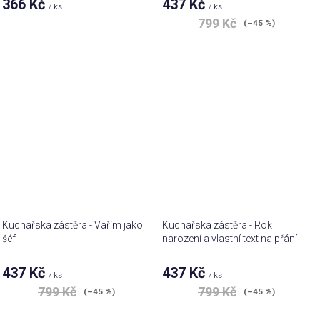
366 Kč
437 Kč
/ ks
/ ks
799 Kč
(–45 %)
Kuchařská zástěra - Vařím jako
Kuchařská zástěra - Rok
šéf
narození a vlastní text na přání
437 Kč
437 Kč
/ ks
/ ks
799 Kč
799 Kč
(–45 %)
(–45 %)