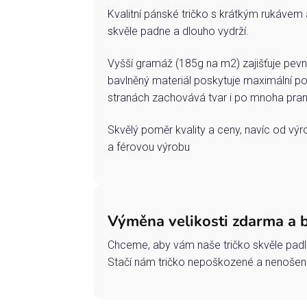
Kvalitní pánské tričko s krátkým rukávem 
skvěle padne a dlouho vydrží.
Vyšší gramáž (185g na m2) zajišťuje pevn
bavlněný materiál poskytuje maximální po
stranách zachovává tvar i po mnoha pran
Skvělý poměr kvality a ceny, navíc od vý
a férovou výrobu
Výměna velikosti zdarma a 
Chceme, aby vám naše tričko skvěle padl
Stačí nám tričko nepoškozené a nenošené