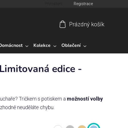
Přihlášení
Registrace
Prázdný košík
Nákupní
košík
Domácnost
Kolekce
Oblečení
Limitovaná edice -
 kuchaře?
Tričkem s potiskem a
možností volby
rozhodně neuděláte chybu.