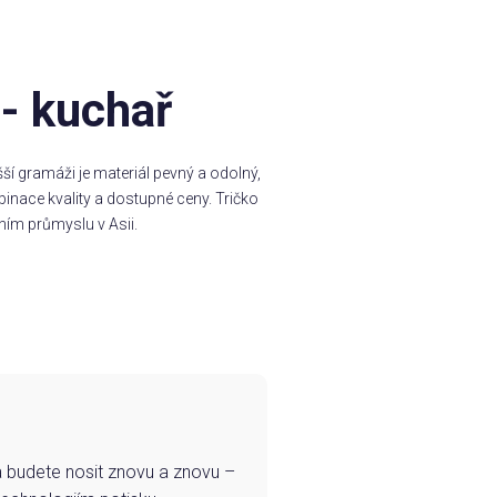
 - kuchař
í gramáži je materiál pevný a odolný,
inace kvality a dostupné ceny. Tričko
ním průmyslu v Asii.
e a budete nosit znovu a znovu –