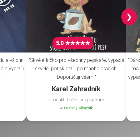
❯
5.0 ★★★★★
du a všichni
"Skvělé tričko pro všechny pejskaře, vypadá
"Daro
é a vydrží i
skvěle, potisk drží i po mnoha praních.
má 
"
Doporučuji všem!"
vypad
Karel Zahradník
Produkt: Tričko pro pejskaře
✔ Ověřený zákazník