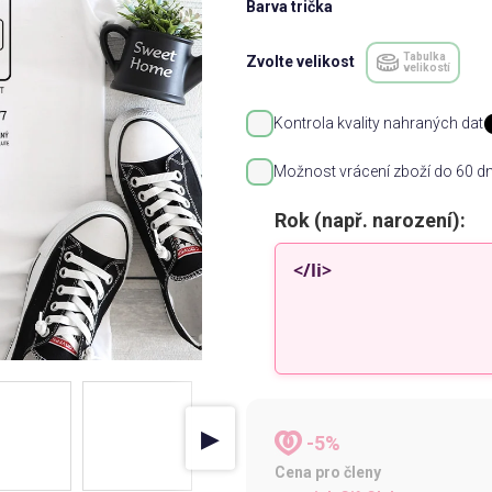
Barva trička
Tabulka
Zvolte velikost
velikostí
Kontrola kvality nahraných dat
Možnost vrácení zboží do 60 dn
Rok (např. narození):
▶
-5%
Cena pro členy