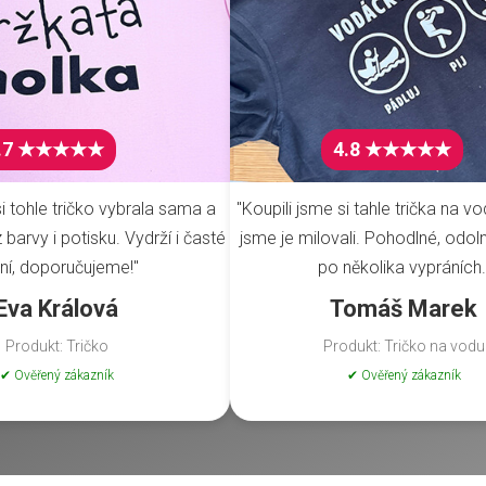
.7 ★★★★★
4.8 ★★★★★
i tohle tričko vybrala sama a
"Koupili jsme si tahle trička na vo
barvy i potisku. Vydrží i časté
jsme je milovali. Pohodlné, odoln
ní, doporučujeme!"
po několika vypráních.
Eva Králová
Tomáš Marek
Produkt: Tričko
Produkt: Tričko na vodu
✔ Ověřený zákazník
✔ Ověřený zákazník