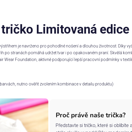
tričko Limitovaná edice
ýstřihem je navrženo pro pohodlné nošení a dlouhou životnost. Díky vyšš
třih po stranách pomáhá udržet tvar i po opakovaném praní. Skvělá komb
ir Wear Foundation, aktivně podporující lepší pracovní podmínky v textil
ch barvách, nutno ověřit zvolením kombinace v detailu produktu)
Proč právě naše trička?
Představte si tričko, které si oblíbít