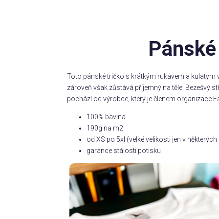
Pánské 
Toto pánské tričko s krátkým rukávem a kulatým v
zároveň však zůstává příjemný na těle. Bezešvý s
pochází od výrobce, který je členem organizace Fa
100% bavlna
190g na m2
od XS po 5xl (velké velikosti jen v některý
garance stálosti potisku