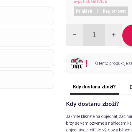
e-potisk GiftClub
Přihlásit
|
Registrovat
O tento produkt je 
Kdy dostanu zboží?
D
Kdy dostanu zboží?
Jakmile kliknete na objednat, začín
brzy se vám ozveme s náhledem ke s
objednávce míří do výroby a během 