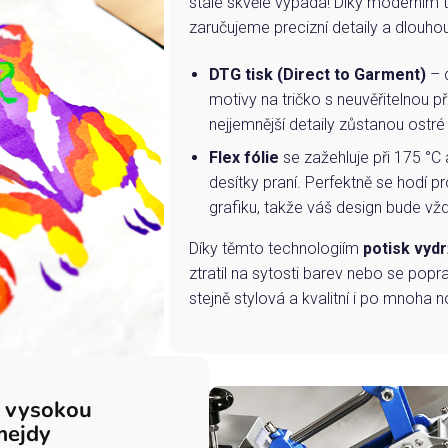
stále skvěle vypadá! Díky moderním 
zaručujeme precizní detaily a dlouho
DTG tisk (Direct to Garment)
– d
motivy na tričko s neuvěřitelnou př
nejjemnější detaily zůstanou ostré
Flex fólie
se zažehluje při 175 °C 
desítky praní. Perfektně se hodí pr
grafiku, takže váš design bude vždy
Díky těmto technologiím
potisk vydr
ztratil na sytosti barev nebo se popra
stejně stylová a kvalitní i po mnoha n
s vysokou
mejdy