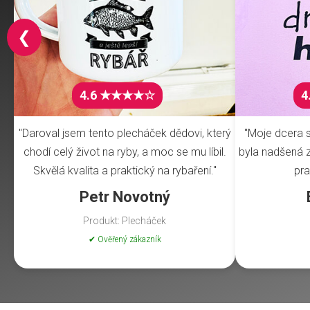
❮
4.6 ★★★★☆
4
"Daroval jsem tento plecháček dědovi, který
"Moje dcera s
chodí celý život na ryby, a moc se mu líbil.
byla nadšená z 
Skvělá kvalita a praktický na rybaření."
pra
Petr Novotný
Produkt: Plecháček
✔ Ověřený zákazník