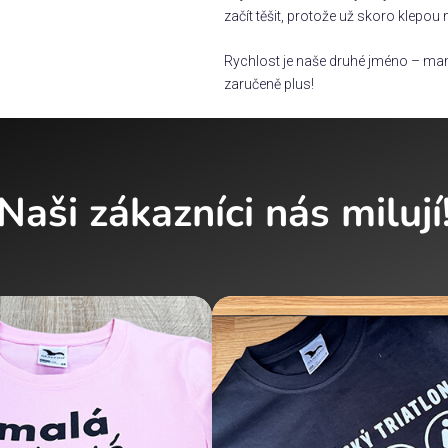
začít těšit, protože už skoro klepou 
Rychlost je naše druhé jméno – man
zaručeně plus!
Naši zákazníci nás milují