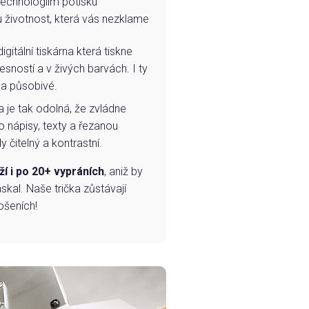
technologiím potisku
u životnost, která vás nezklame
igitální tiskárna která tiskne
esností a v živých barvách. I ty
 a působivé.
a je tak odolná, že zvládne
o nápisy, texty a řezanou
 čitelný a kontrastní.
ží i po 20+ vypráních
, aniž by
skal. Naše trička zůstávají
ošeních!