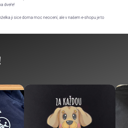
na dveře!
želka ji sice doma moc neocení, ale v našem e-shopu je to
!