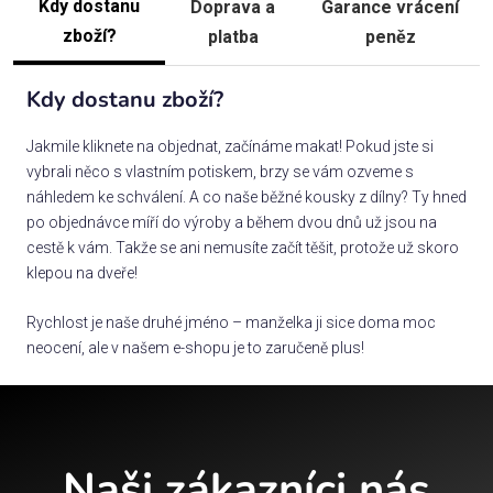
Kdy dostanu
Doprava a
Garance vrácení
zboží?
platba
peněz
Kdy dostanu zboží?
Jakmile kliknete na objednat, začínáme makat! Pokud jste si
vybrali něco s vlastním potiskem, brzy se vám ozveme s
náhledem ke schválení. A co naše běžné kousky z dílny? Ty hned
po objednávce míří do výroby a během dvou dnů už jsou na
cestě k vám. Takže se ani nemusíte začít těšit, protože už skoro
klepou na dveře!
Rychlost je naše druhé jméno – manželka ji sice doma moc
neocení, ale v našem e-shopu je to zaručeně plus!
Naši zákazníci nás