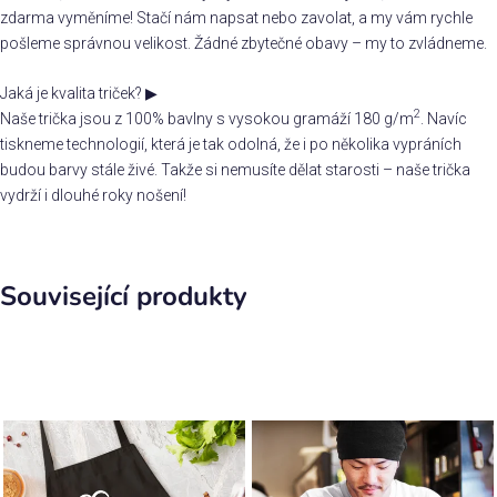
zdarma vyměníme! Stačí nám napsat nebo zavolat, a my vám rychle
pošleme správnou velikost. Žádné zbytečné obavy – my to zvládneme.
Jaká je kvalita triček?
▶
2
Naše trička jsou z 100% bavlny s vysokou gramáží 180 g/m
. Navíc
tiskneme technologií, která je tak odolná, že i po několika vypráních
budou barvy stále živé. Takže si nemusíte dělat starosti – naše trička
vydrží i dlouhé roky nošení!
Související produkty