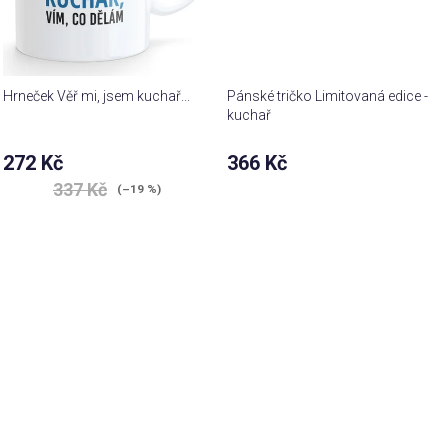
Hrneček Věř mi, jsem kuchař...
Pánské tričko Limitovaná edice -
kuchař
272 Kč
366 Kč
337 Kč
(–19 %)