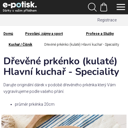
Přejít
Hledat
na
Nákupní
obsah
Registrace
košík
Den
otců
Domů
Povolání, zájmy a sport
Profese a Služby
Domů
Kategorie
Kuchař / Číšník
Dřevěné prkénko (kulaté) Hlavní kuchař - Speciality
Dřevěné prkénko (kulaté)
Dárek
pro
Hlavní kuchař - Speciality
Rodina
Darujte originální dárek v podobě dřevěného prkénka který Vám
/
vygravírujeme podle vašeho přání.
Láska
průměr prkénka 20cm
Povolání,
zájmy a
sport