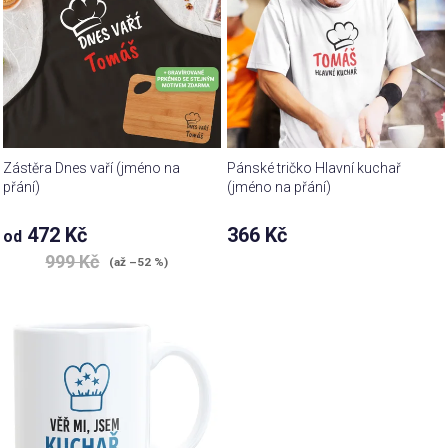
Zástěra Dnes vaří (jméno na
Pánské tričko Hlavní kuchař
přání)
(jméno na přání)
472 Kč
366 Kč
od
999 Kč
(až –52 %)