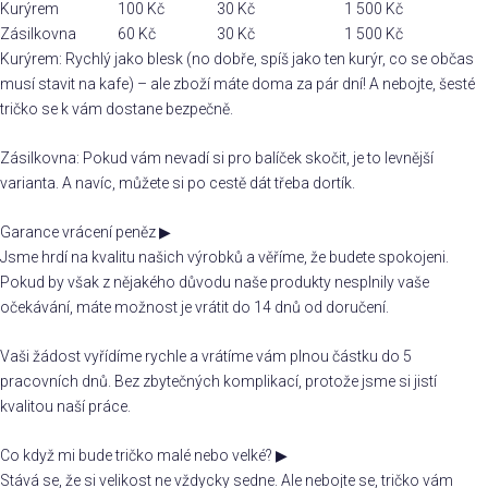
Kurýrem
100 Kč
30 Kč
1 500 Kč
Zásilkovna
60 Kč
30 Kč
1 500 Kč
Kurýrem: Rychlý jako blesk (no dobře, spíš jako ten kurýr, co se občas
musí stavit na kafe) – ale zboží máte doma za pár dní! A nebojte, šesté
tričko se k vám dostane bezpečně.
Zásilkovna: Pokud vám nevadí si pro balíček skočit, je to levnější
varianta. A navíc, můžete si po cestě dát třeba dortík.
Garance vrácení peněz
▶
Jsme hrdí na kvalitu našich výrobků a věříme, že budete spokojeni.
Pokud by však z nějakého důvodu naše produkty nesplnily vaše
očekávání, máte možnost je vrátit do 14 dnů od doručení.
Vaši žádost vyřídíme rychle a vrátíme vám plnou částku do 5
pracovních dnů. Bez zbytečných komplikací, protože jsme si jistí
kvalitou naší práce.
Co když mi bude tričko malé nebo velké?
▶
Stává se, že si velikost ne vždycky sedne. Ale nebojte se, tričko vám