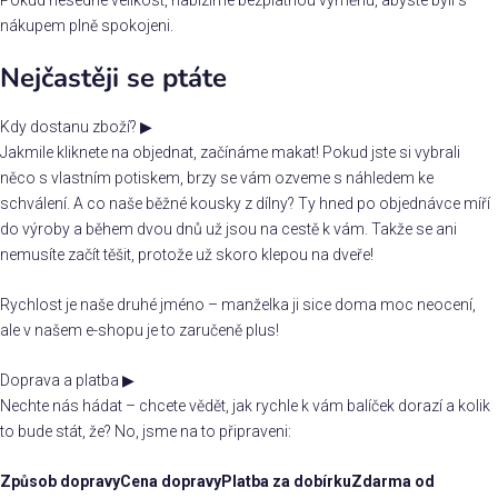
nákupem plně spokojeni.
Nejčastěji se ptáte
Kdy dostanu zboží?
▶
Jakmile kliknete na objednat, začínáme makat! Pokud jste si vybrali
něco s vlastním potiskem, brzy se vám ozveme s náhledem ke
schválení. A co naše běžné kousky z dílny? Ty hned po objednávce míří
do výroby a během dvou dnů už jsou na cestě k vám. Takže se ani
nemusíte začít těšit, protože už skoro klepou na dveře!
Rychlost je naše druhé jméno – manželka ji sice doma moc neocení,
ale v našem e-shopu je to zaručeně plus!
Doprava a platba
▶
Nechte nás hádat – chcete vědět, jak rychle k vám balíček dorazí a kolik
to bude stát, že? No, jsme na to připraveni:
Způsob dopravy
Cena dopravy
Platba za dobírku
Zdarma od