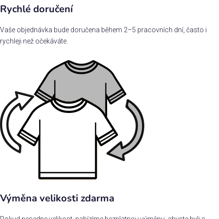
Rychlé doručení
Vaše objednávka bude doručena během 2–5 pracovních dní, často i
rychleji než očekáváte.
Výměna velikosti zdarma
Pokud nesedne velikost, nabízíme bezplatnou výměnu, abyste byli s