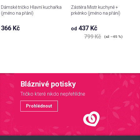
Dámské tričko Hlavní kuchařka
Zástěra Mistr kuchyně +
(jméno na přání)
prkénko (jméno na přání)
366 Kč
437 Kč
od
799 Kč
(až –45 %)
Bláznivé potisky
Tričko které nikdo nepřehlídne
Prohlédnout
Z