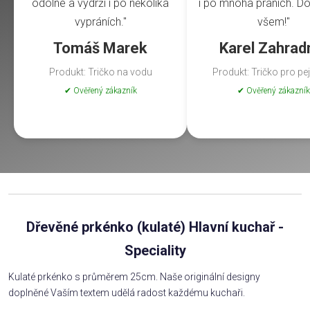
odolné a vydrží i po několika
i po mnoha praních. Do
vypráních."
všem!"
Tomáš Marek
Karel Zahrad
Produkt: Tričko na vodu
Produkt: Tričko pro pe
✔ Ověřený zákazník
✔ Ověřený zákazník
Dřevěné prkénko (kulaté) Hlavní kuchař -
Speciality
Kulaté prkénko s průměrem 25cm. Naše originální designy
doplněné Vaším textem udělá radost každému kuchaři.