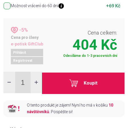
+69 Kč
Možnost vrácení do 60 dní
-5%
Cena celkem:
Cena pro členy
404 Kč
e-potisk GiftClub
Přihlásit
Odesíláme do 1-3 pracovních dní
Registrovat
Koupit
O tento produkt je zájem! Nyní ho má v košíku
10
návštěvníků
. Pospěšte si!