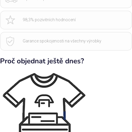
98,3% pozivitních hodnocení
Garance spokojenosti na všechny výrobky
Proč objednat ještě dnes?