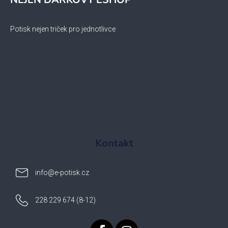
Potisk nejen triček pro jednotlivce
Kontakt
info
@
e-potisk.cz
228 229 674 (8-12)