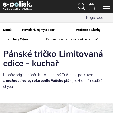
Přejít
Hledat
na
Nákupní
obsah
Registrace
košík
Den
otců
Domů
Povolání, zájmy a sport
Profese a Služby
Domů
Kategorie
Kuchař / Číšník
Pánské tričko Limitovaná edice - kuchař
Pánské tričko Limitovaná
Dárek
pro
edice - kuchař
Rodina
Hledáte originální dárek pro kuchaře?
Tričkem s potiskem
/
a
možností volby roku podle Vašeho přání
, rozhodně neuděláte
Láska
chybu.
Povolání,
zájmy a
sport