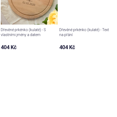
Dřevěné prkénko (kulaté) - S
Dřevěné prkénko (kulaté) - Text
vlastními jmény a datem
na přání
404 Kč
404 Kč