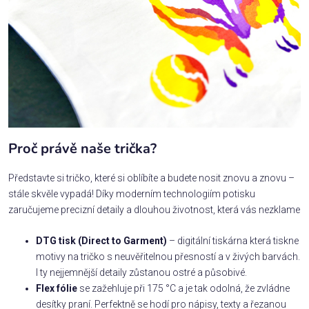
Proč právě naše trička?
Představte si tričko, které si oblíbíte a budete nosit znovu a znovu –
stále skvěle vypadá! Díky moderním technologiím potisku
zaručujeme precizní detaily a dlouhou životnost, která vás nezklame
DTG tisk (Direct to Garment)
– digitální tiskárna která tiskne
motivy na tričko s neuvěřitelnou přesností a v živých barvách.
I ty nejjemnější detaily zůstanou ostré a působivé.
Flex fólie
se zažehluje při 175 °C a je tak odolná, že zvládne
desítky praní. Perfektně se hodí pro nápisy, texty a řezanou