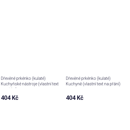
Dřevěné prkénko (kulaté)
Dřevěné prkénko (kulaté)
Kuchyňské nástroje (vlastní text
Kuchyně (vlastní text na přání)
na přání)
404 Kč
404 Kč