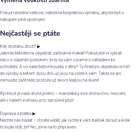
Výměna velikosti zdarma
Pokud nesedne velikost, nabízíme bezplatnou výměnu, abyste byli s
nákupem plně spokojeni.
Nejčastěji se ptáte
Kdy dostanu zboží?
▶
Jakmile kliknete na objednat, začínáme makat! Pokud jste si vybrali
něco s vlastním potiskem, brzy se vám ozveme s náhledem ke
schválení. A co naše běžné kousky z dílny? Ty hned po objednávce míří
do výroby a během dvou dnů už jsou na cestě k vám. Takže se ani
nemusíte začít těšit, protože už skoro klepou na dveře!
Rychlost je naše druhé jméno – manželka ji sice doma moc neocení,
ale v našem e-shopu je to zaručeně plus!
Doprava a platba
▶
Nechte nás hádat – chcete vědět, jak rychle k vám balíček dorazí a kolik
to bude stát, že? No, jsme na to připraveni: