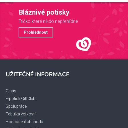
Bláznivé potisky
Tričko které nikdo nepřehlídne
Prohlédnout
Z
á
UŽITEČNÉ INFORMACE
p
a
t
O nás
í
E-potisk GiftClub
Spolupráce
Tabulka velikostí
Hodnocení obchodu