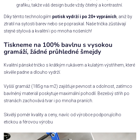
grafiku, takže váš design bude vždy čitelný a kontrastní.
Díky těmto technologiím
potisk vydrží i po 20+ vypráních
, aniž by
ztratil na sytosti barev nebo se popraskal. Naše trička zůstávají
stejně stylová a kvalitní i po mnoha nošeních!
Tiskneme na 100% bavlnu s vysokou
gramáží, žádné průhledné šmejdy
Kvalitní pánské tričko s krátkým rukávem a kulatým výstřihem, které
skvěle padne a dlouho vydrží.
Vyšší gramáž (185g na m2) zajišťuje pevnost a odolnost, zatímco
bavlněný materiál poskytuje maximální pohodlí. Bezešvý střih po
stranách zachovává tvar i po mnoha praních.
Skvělý poměr kvality a ceny, navíc od výrobce podporujícího
etickou a férovou výrobu