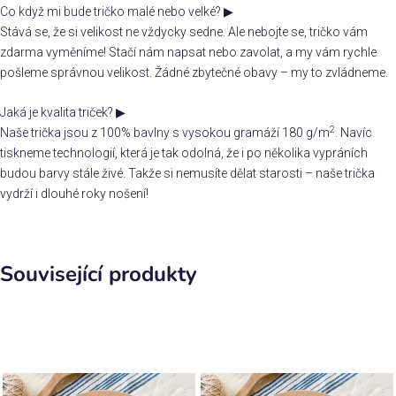
Co když mi bude tričko malé nebo velké?
▶
Stává se, že si velikost ne vždycky sedne. Ale nebojte se, tričko vám
zdarma vyměníme! Stačí nám napsat nebo zavolat, a my vám rychle
pošleme správnou velikost. Žádné zbytečné obavy – my to zvládneme.
Jaká je kvalita triček?
▶
2
Naše trička jsou z 100% bavlny s vysokou gramáží 180 g/m
. Navíc
tiskneme technologií, která je tak odolná, že i po několika vypráních
budou barvy stále živé. Takže si nemusíte dělat starosti – naše trička
vydrží i dlouhé roky nošení!
Související produkty