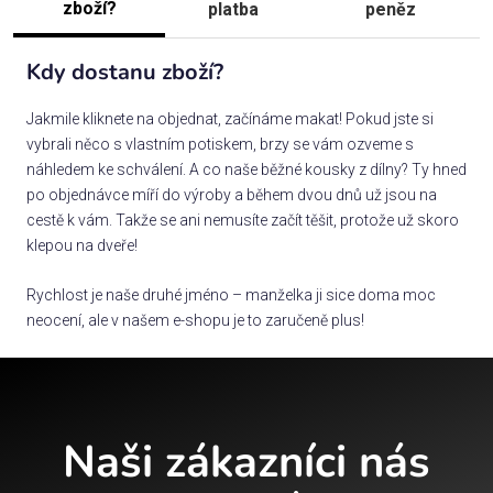
zboží?
platba
peněz
Kdy dostanu zboží?
Jakmile kliknete na objednat, začínáme makat! Pokud jste si
vybrali něco s vlastním potiskem, brzy se vám ozveme s
náhledem ke schválení. A co naše běžné kousky z dílny? Ty hned
po objednávce míří do výroby a během dvou dnů už jsou na
cestě k vám. Takže se ani nemusíte začít těšit, protože už skoro
klepou na dveře!
Rychlost je naše druhé jméno – manželka ji sice doma moc
neocení, ale v našem e-shopu je to zaručeně plus!
Naši zákazníci nás