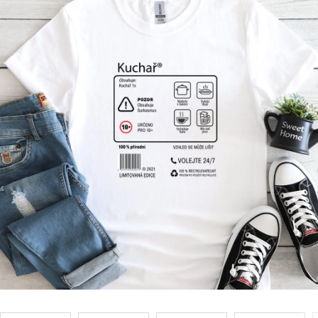
Příležitosti
Domácnost
Kolekce
Oblečení
Přihlášení