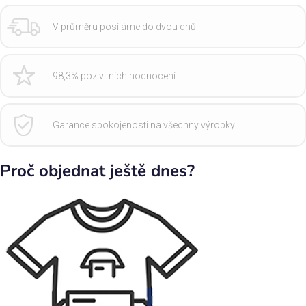
V průměru posíláme do dvou dnů
98,3% pozivitních hodnocení
Garance spokojenosti na všechny výrobky
Proč objednat ještě dnes?