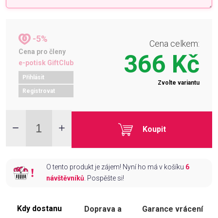
-5%
Cena celkem:
Cena pro členy
366 Kč
e-potisk GiftClub
Přihlásit
Zvolte variantu
Registrovat
Koupit
O tento produkt je zájem! Nyní ho má v košíku
6
návštěvníků
. Pospěšte si!
Kdy dostanu
Doprava a
Garance vrácení