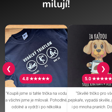
milují!
❮
❯
4.8 ★★★★★
5.0 ★★★★★
"Koupili jsme si tahle trička na vodu
"Skvělé tričko pro v
a všichni jsme je milovali. Pohodlné,
pejskaře, vypadá skvěle, 
odolné a vydrží i po několika
i po mnoha praních. Do