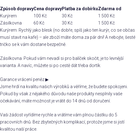
Způsob dopravy
Cena dopravy
Platba za dobírku
Zdarma od
Kurýrem
100 Kč
30 Kč
1 500 Kč
Zásilkovna
60 Kč
30 Kč
1 500 Kč
Kurýrem: Rychlý jako blesk (no dobře, spíš jako ten kurýr, co se občas
musí stavit na kafe) – ale zboží máte doma za pár dní! A nebojte, šesté
tričko se k vám dostane bezpečně.
Zásilkovna: Pokud vám nevadí si pro balíček skočit, je to levnější
varianta. A navíc, můžete si po cestě dát třeba dortík.
Garance vrácení peněz
▶
Jsme hrdí na kvalitu našich výrobků a věříme, že budete spokojeni.
Pokud by však z nějakého důvodu naše produkty nesplnily vaše
očekávání, máte možnost je vrátit do 14 dnů od doručení.
Vaši žádost vyřídíme rychle a vrátíme vám plnou částku do 5
pracovních dnů. Bez zbytečných komplikací, protože jsme si jistí
kvalitou naší práce.