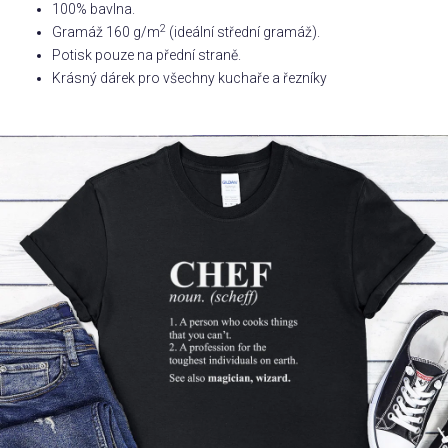
100% bavlna.
2
Gramáž 160 g/m
(ideální střední gramáž).
Příležitosti
Potisk pouze na přední straně.
Krásný dárek pro všechny kuchaře a řezníky
Domácnost
Kolekce
Oblečení
Přihlášení