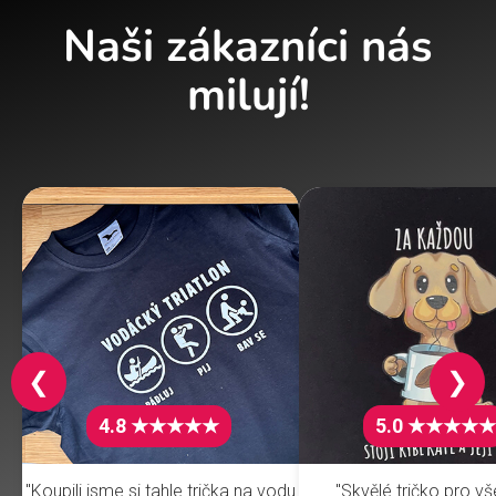
Naši zákazníci nás
milují!
❮
❯
4.8 ★★★★★
5.0 ★★★★★
"Koupili jsme si tahle trička na vodu
"Skvělé tričko pro v