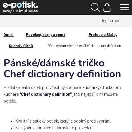
Přejít
Hledat
na
Nákupní
obsah
Registrace
košík
Den
otců
Domů
Povolání, zájmy a sport
Profese a Služby
Domů
Kategorie
Kuchař / Číšník
Pánské/dámské tričko Chef dictionary definition
Pánské/dámské tričko
Dárek
pro
Chef dictionary definition
Rodina
Hledáte ideální dárek pro všechny kuchaře, kuchařky? Tričko pro
/
kuchaře
"Chef dictionary definition"
je to nejlepší, čím můžete
Láska
potěšit.
Povolání,
Kvalitní elastický potisk, který je odolný proti vyprání.
zájmy a
sport
Na výběr v pánském i dámském provedení.