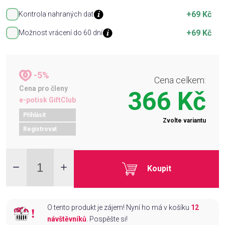
+69 Kč
Kontrola nahraných dat
+69 Kč
Možnost vrácení do 60 dní
-5%
Cena celkem:
Cena pro členy
366 Kč
e-potisk GiftClub
Přihlásit
Zvolte variantu
Registrovat
Koupit
O tento produkt je zájem! Nyní ho má v košíku
12
návštěvníků
. Pospěšte si!