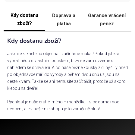
Kdy dostanu
Doprava a
Garance vrácení
zboží?
platba
peněz
Kdy dostanu zboží?
Jakmile kliknete na objednat, začínáme makat! Pokud jste si
vybrali něco s vlastním potiskem, brzy se vám ozveme s
náhledem ke schválení. A co naše běžné kousky z dílny? Ty hned
po objednávce míří do výroby a během dvou dnů už jsou na
cestě k vám. Takže se ani nemusíte začít těšit, protože už skoro
klepou na dveře!
Rychlost je naše druhé jméno – manželka ji sice doma moc
neocení, ale v našem e-shopu je to zaručeně plus!