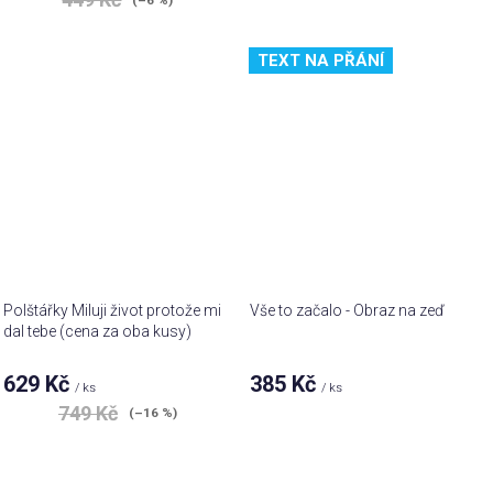
TEXT NA PŘÁNÍ
Polštářky Miluji život protože mi
Vše to začalo - Obraz na zeď
dal tebe (cena za oba kusy)
Průměrné
629 Kč
385 Kč
/ ks
/ ks
hodnocení
749 Kč
produktu
(–16 %)
je
4,9
z 5
hvězdiček.