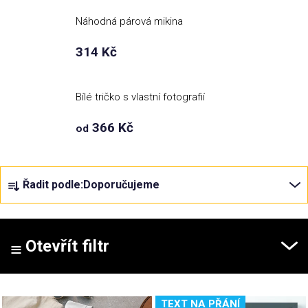
Náhodná párová mikina
Příležitosti
314 Kč
Domácnost
Bílé tričko s vlastní fotografií
Kolekce
366 Kč
od
Oblečení
Ř
Řadit podle:
Doporučujeme
a
Přihlášení
z
e
n
Otevřít filtr
í
p
V
r
TEXT NA PŘÁNÍ