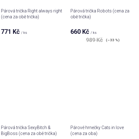
Párová trička Right always right
Párová trička Robots (cena za
(cena za obě trička)
obě trička)
771 Kč
660 Kč
/ ks
/ ks
989 Kč
(–33 %)
Párová trička SexyBitch &
Párové hrnečky Cats in love
BigBoss (cena za obě trička)
(cena za oba)