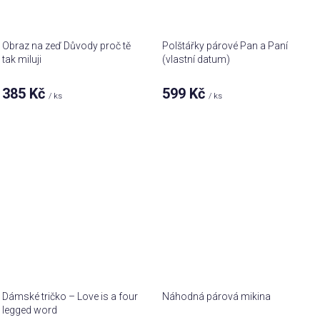
Obraz na zeď Důvody proč tě
Polštářky párové Pan a Paní
tak miluji
(vlastní datum)
385 Kč
599 Kč
/ ks
/ ks
Dámské tričko – Love is a four
Náhodná párová mikina
legged word