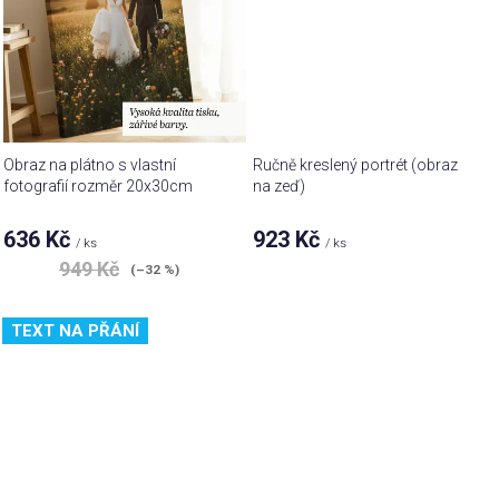
Obraz na plátno s vlastní
Ručně kreslený portrét (obraz
fotografií rozměr 20x30cm
na zeď)
636 Kč
923 Kč
/ ks
/ ks
949 Kč
(–32 %)
TEXT NA PŘÁNÍ