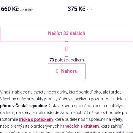
660 Kč
375 Kč
/ 2 trička
/ ks
Načíst 33 dalších
S
t
O
r
á
73
položek celkem
v
n
l
Nahoru
k
á
o
d
v
a
á
V naší nabídce naleznete nejen dárky, které pohladí oko, ale i srdce.
c
n
Všechny naše produkty jsou vyráběny s pečlivou pozorností k detailu
í
í
přímo v České republice
. Oslavte svou společnou cestu neotřelým
p
r
dárkem, na který jen tak nedojde zapomenutí. Ať už se rozhodnete pro
v
roztomilé
trička s potiskem
, která budete nosit společně na výlety,
k
nebo přemýšlíte o srdceryvných
hrnečcích s citátem
, které zahřejí
nejen nápojem, ale čerstvou vzpomínkou na váš vztah, u nás najdete ten