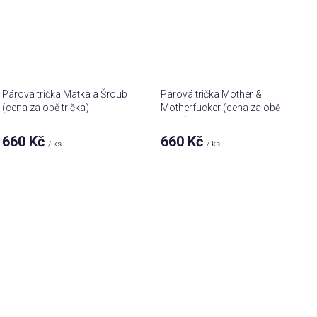
Párová trička Matka a Šroub
Párová trička Mother &
(cena za obě trička)
Motherfucker (cena za obě
trička)
Průměrné
660 Kč
660 Kč
/ ks
/ ks
hodnocení
Průměrné
produktu
hodnocení
je
produktu
5,0
je
z 5
5,0
hvězdiček.
z 5
hvězdiček.