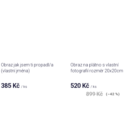
Obraz jak jsem ti propadl/a
Obraz na plátno s vlastní
(vlastní jména)
fotografií rozměr 20x20cm
385 Kč
520 Kč
/ ks
/ ks
899 Kč
(–42 %)