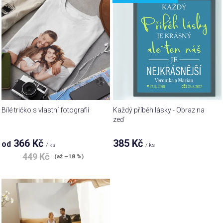
ý
o
p
d
i
u
s
k
p
t
r
ů
o
d
u
Bílé tričko s vlastní fotografií
Každý příběh lásky - Obraz na
k
zeď
t
366 Kč
385 Kč
od
ů
/ ks
/ ks
449 Kč
(až –18 %)