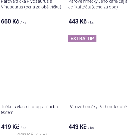
Párová trička Pivosaurus &
Párové hrnečky Jeho kafe/čaj a
Vínosaurus (cena za obě trička)
Její kafe/čaj (cena za oba)
660 Kč
443 Kč
/ ks
/ ks
EXTRA TIP
Tričko s vlastní fotografií nebo
Párové hrnečky Patříme k sobě
textem
419 Kč
443 Kč
/ ks
/ ks
449 Kč
(–6 %)