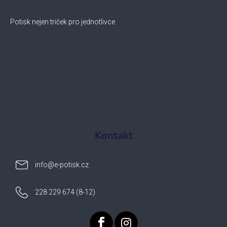
Potisk nejen triček pro jednotlivce
Kontakt
info
@
e-potisk.cz
228 229 674 (8-12)