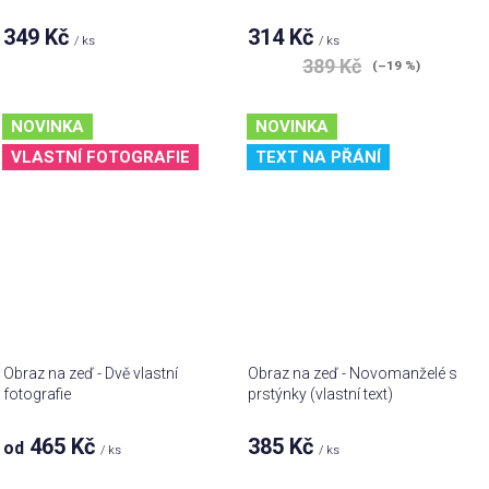
349 Kč
314 Kč
/ ks
/ ks
389 Kč
(–19 %)
NOVINKA
NOVINKA
VLASTNÍ FOTOGRAFIE
TEXT NA PŘÁNÍ
Obraz na zeď - Dvě vlastní
Obraz na zeď - Novomanželé s
fotografie
prstýnky (vlastní text)
465 Kč
385 Kč
od
/ ks
/ ks