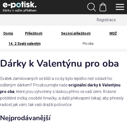
Přejít
Hledat
na
Nákupní
obsah
Registrace
košík
Den
otců
Domů
Příležitosti
Sezóní příležitosti
MDŽ
Domů
14. 2 Svatý valentýn
Pro oba
Kategorie
Dárky k Valentýnu pro oba
Dárek
pro
Svátek zamilovaných se blíží a co by bylo lepšího než oslavit ho
Rodina
sdíleným dárkem? Prozkoumejte naše
originální dárky k Valentýnu
/
pro oba
, které jsou vytvořeny s láskou přímo ve vaší zemi. Krásné
Láska
potištěné
trička
, osobité
hrnečky
, a další překvapení čekají, aby přinesly
radost jak vám, tak vaší dražší polovičce.
Povolání,
Nejprodávanější
zájmy a
sport