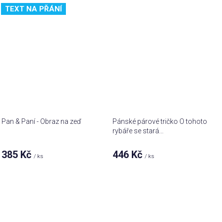
TEXT NA PŘÁNÍ
Pan & Paní - Obraz na zeď
Pánské párové tričko O tohoto
rybáře se stará...
385 Kč
446 Kč
/ ks
/ ks