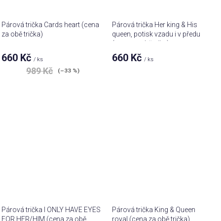
Párová trička Cards heart (cena
Párová trička Her king & His
za obě trička)
queen, potisk vzadu i v předu
(cena za obě trika)
660 Kč
660 Kč
/ ks
/ ks
989 Kč
(–33 %)
Párová trička I ONLY HAVE EYES
Párová trička King & Queen
FOR HER/HIM (cena za obě
royal (cena za obě trička)