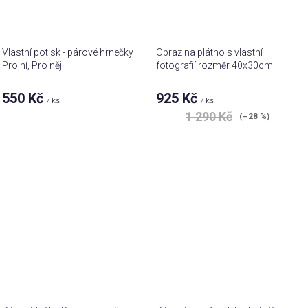
Vlastní potisk - párové hrnečky
Obraz na plátno s vlastní
Pro ní, Pro něj
fotografií rozměr 40x30cm
550 Kč
925 Kč
/ ks
/ ks
1 290 Kč
(–28 %)