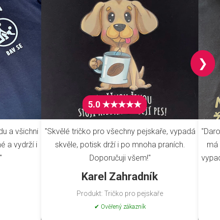
❯
5.0 ★★★★★
du a všichni
"Skvělé tričko pro všechny pejskaře, vypadá
"Daro
é a vydrží i
skvěle, potisk drží i po mnoha praních.
má 
"
Doporučuji všem!"
vypad
Karel Zahradník
Produkt: Tričko pro pejskaře
✔ Ověřený zákazník