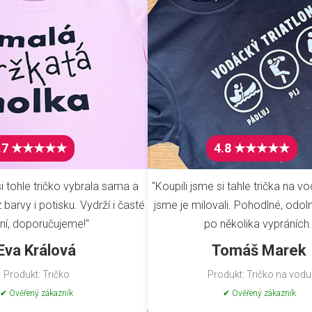
.7 ★★★★★
4.8 ★★★★★
i tohle tričko vybrala sama a
"Koupili jsme si tahle trička na vo
barvy i potisku. Vydrží i časté
jsme je milovali. Pohodlné, odoln
ní, doporučujeme!"
po několika vypráních.
Eva Králová
Tomáš Marek
Produkt: Tričko
Produkt: Tričko na vodu
✔ Ověřený zákazník
✔ Ověřený zákazník