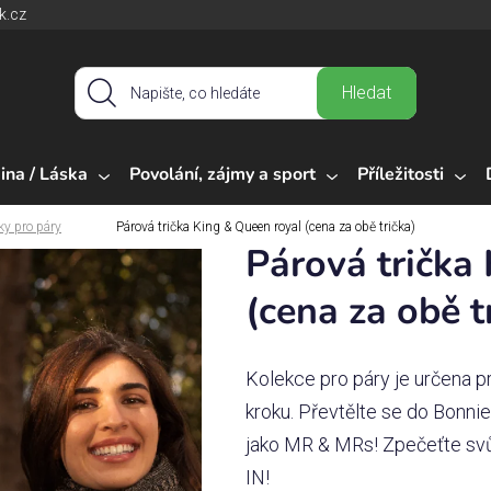
k.cz
Hledat
ina / Láska
Povolání, zájmy a sport
Příležitosti
ky pro páry
Párová trička King & Queen royal (cena za obě trička)
Párová trička
(cena za obě t
Kolekce pro páry je určena pr
kroku. Převtělte se do Bonnie
jako MR & MRs! Zpečeťte svů
IN!