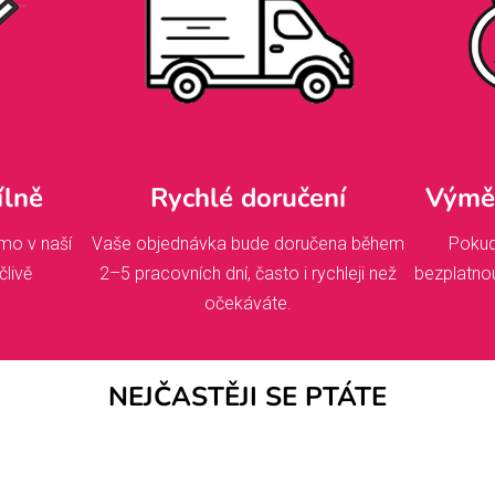
ílně
Rychlé doručení
Výměn
mo v naší
Vaše objednávka bude doručena během
Pokud
člivě
2–5 pracovních dní, často i rychleji než
bezplatno
očekáváte.
NEJČASTĚJI SE PTÁTE