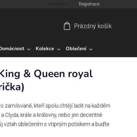
Přihlášení
Registrace
Prázdný košík
Nákupní
košík
Domácnost
Kolekce
Oblečení
 King & Queen royal
rička)
o zamilované, kteří spolu chtějí ladit na každém
 a Clyda, krále a královny, nebo jen decentně
j vztah oblečením s vtipným potiskem a buďte