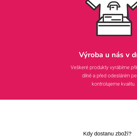
Výroba u nás v d
Veškeré produkty vyrábíme pří
dílně a před odesláním pe
kontrolujeme kvalitu.
Kdy dostanu zboží?