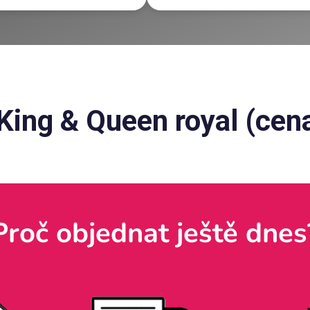
King & Queen royal (cena
Proč objednat ještě dnes