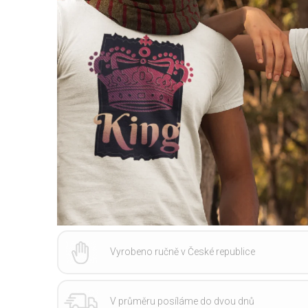
Vyrobeno ručně v České republice
V průměru posíláme do dvou dnů