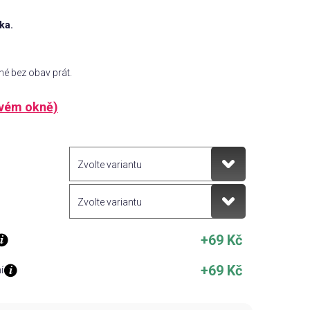
ka.
žné bez obav prát.
ovém okně)
+69 Kč
+69 Kč
í