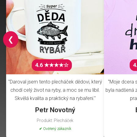
❮
4.6 ★★★★☆
4
"Daroval jsem tento plecháček dědovi, který
"Moje dcera s
chodí celý život na ryby, a moc se mu líbil.
byla nadšená z 
Skvělá kvalita a praktický na rybaření."
pra
Petr Novotný
Produkt: Plecháček
✔ Ověřený zákazník