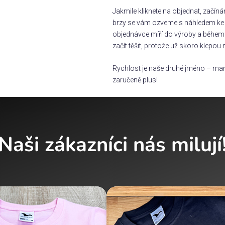
Jakmile kliknete na objednat, začín
brzy se vám ozveme s náhledem ke s
objednávce míří do výroby a během 
začít těšit, protože už skoro klepou 
Rychlost je naše druhé jméno – man
zaručeně plus!
Naši zákazníci nás milují