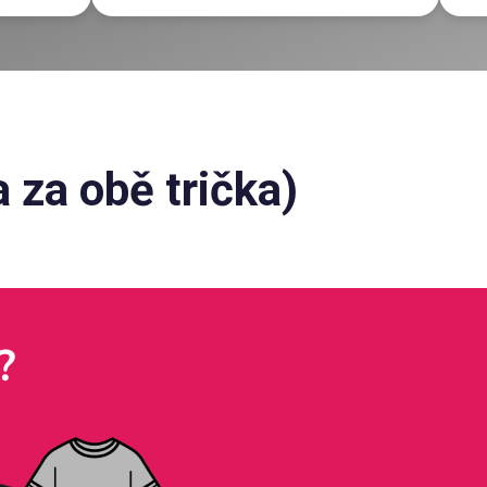
 za obě trička)
?