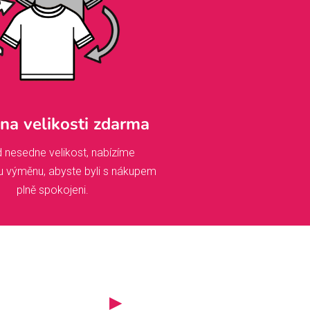
a velikosti zdarma
 nesedne velikost, nabízíme
u výměnu, abyste byli s nákupem
plně spokojeni.
▶