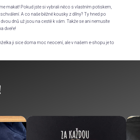
áme makat! Pokud jste si vybrali něco s vlastním potiskem,
chválení. A co naše běžné kousky z dílny? Ty hned po
dvou dnů už jsou na cestě k vám. Takže se ani nemusíte
na dveře!
želka ji sice doma moc neocení, ale v našem e-shopu je to
!