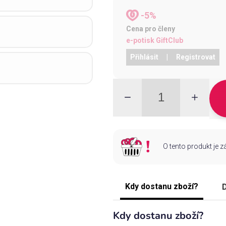
-5%
Cena pro členy
e-potisk GiftClub
Přihlásit
|
Registrovat
O tento produkt je 
Kdy dostanu zboží?
D
Kdy dostanu zboží?