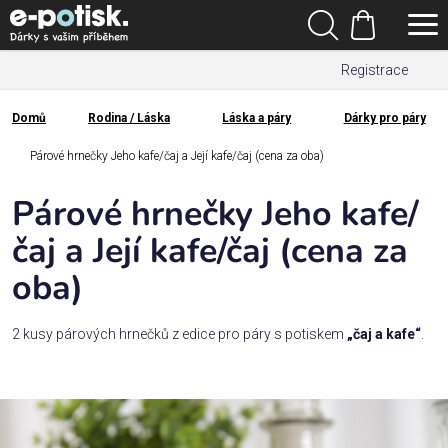
Přejít
Hledat
na
Nákupní
obsah
Registrace
košík
Den
otců
Domů
Rodina / Láska
Láska a páry
Dárky pro páry
Domů
Kategorie
Párové hrnečky Jeho kafe/čaj a Její kafe/čaj (cena za oba)
Párové hrnečky Jeho kafe/
Dárek
pro
čaj a Její kafe/čaj (cena za
oba)
Rodina
/
Láska
2 kusy párových hrnečků z edice pro páry s potiskem
„čaj a kafe“
.
Povolání,
zájmy a
sport