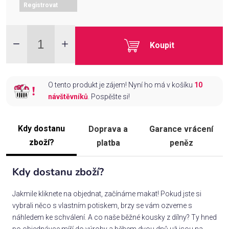
Registrovat
Koupit
O tento produkt je zájem! Nyní ho má v košíku
10
návštěvníků
. Pospěšte si!
Kdy dostanu
Doprava a
Garance vrácení
zboží?
platba
peněz
Kdy dostanu zboží?
Jakmile kliknete na objednat, začínáme makat! Pokud jste si
vybrali něco s vlastním potiskem, brzy se vám ozveme s
náhledem ke schválení. A co naše běžné kousky z dílny? Ty hned
po objednávce míří do výroby a během dvou dnů už jsou na