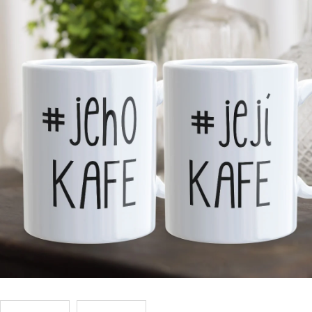
Příležitosti
Domácnost
Kolekce
Oblečení
Přihlášení