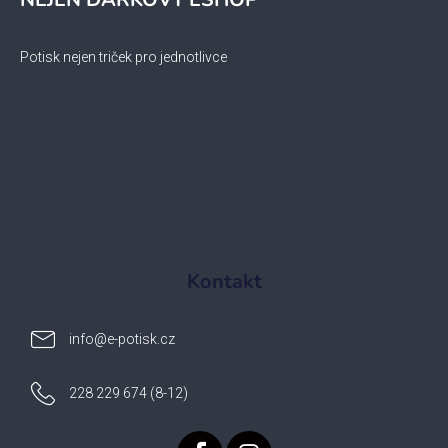
Potisk nejen triček pro jednotlivce
Kontakt
info
@
e-potisk.cz
228 229 674 (8-12)