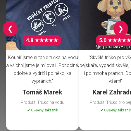
❮
❯
4.8 ★★★★★
5.0 ★★★★★
"Koupili jsme si tahle trička na vodu
"Skvělé tričko pro v
a všichni jsme je milovali. Pohodlné,
pejskaře, vypadá skvěle, 
odolné a vydrží i po několika
i po mnoha praních. Do
vypráních."
všem!"
Tomáš Marek
Karel Zahrad
Produkt: Tričko na vodu
Produkt: Tričko pro pe
✔ Ověřený zákazník
✔ Ověřený zákazník