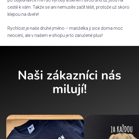
cestě k vám. Takže se ani nemusíte začít těšit, protože už skoro
klepou na dveře!
Rychlost je naše druhé jméno – manželka ji sice doma moc
neocení, ale v našem e-shopu je to zaručeně plus!
Naši zákazníci nás
milují!