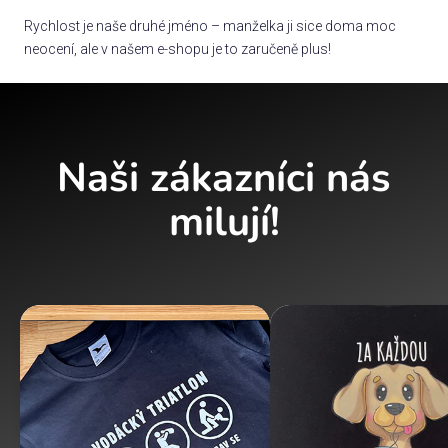
Rychlost je naše druhé jméno – manželka ji sice doma moc
neocení, ale v našem e-shopu je to zaručeně plus!
Naši zákazníci nás
milují!