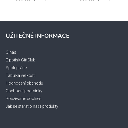
Z
á
UŽITEČNÉ INFORMACE
p
a
t
O nás
í
E-potisk GiftClub
Spolupráce
Tabulka velikostí
Hodnocení obchodu
Obchodní podmínky
Používáme cookies
Jak se starat o naše produkty