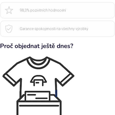
98,3% pozivitních hodnocení
Garance spokojenosti na všechny výrobky
Proč objednat ještě dnes?