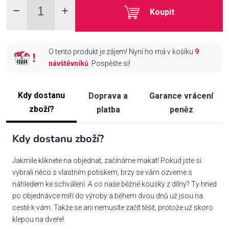
Koupit
O tento produkt je zájem! Nyní ho má v košíku
9
návštěvníků
. Pospěšte si!
Kdy dostanu
Doprava a
Garance vrácení
zboží?
platba
peněz
Kdy dostanu zboží?
Jakmile kliknete na objednat, začínáme makat! Pokud jste si
vybrali něco s vlastním potiskem, brzy se vám ozveme s
náhledem ke schválení. A co naše běžné kousky z dílny? Ty hned
po objednávce míří do výroby a během dvou dnů už jsou na
cestě k vám. Takže se ani nemusíte začít těšit, protože už skoro
klepou na dveře!