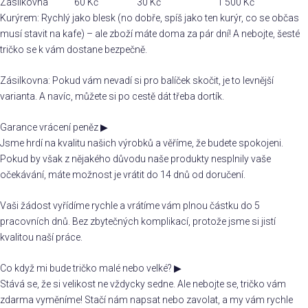
Zásilkovna
60 Kč
30 Kč
1 500 Kč
Kurýrem: Rychlý jako blesk (no dobře, spíš jako ten kurýr, co se občas
musí stavit na kafe) – ale zboží máte doma za pár dní! A nebojte, šesté
tričko se k vám dostane bezpečně.
Zásilkovna: Pokud vám nevadí si pro balíček skočit, je to levnější
varianta. A navíc, můžete si po cestě dát třeba dortík.
Garance vrácení peněz
▶
Jsme hrdí na kvalitu našich výrobků a věříme, že budete spokojeni.
Pokud by však z nějakého důvodu naše produkty nesplnily vaše
očekávání, máte možnost je vrátit do 14 dnů od doručení.
Vaši žádost vyřídíme rychle a vrátíme vám plnou částku do 5
pracovních dnů. Bez zbytečných komplikací, protože jsme si jistí
kvalitou naší práce.
Co když mi bude tričko malé nebo velké?
▶
Stává se, že si velikost ne vždycky sedne. Ale nebojte se, tričko vám
zdarma vyměníme! Stačí nám napsat nebo zavolat, a my vám rychle