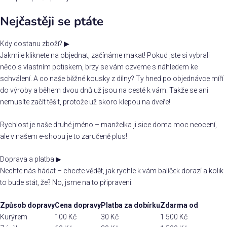
Nejčastěji se ptáte
Kdy dostanu zboží?
▶
Jakmile kliknete na objednat, začínáme makat! Pokud jste si vybrali
něco s vlastním potiskem, brzy se vám ozveme s náhledem ke
schválení. A co naše běžné kousky z dílny? Ty hned po objednávce míří
do výroby a během dvou dnů už jsou na cestě k vám. Takže se ani
nemusíte začít těšit, protože už skoro klepou na dveře!
Rychlost je naše druhé jméno – manželka ji sice doma moc neocení,
ale v našem e-shopu je to zaručeně plus!
Doprava a platba
▶
Nechte nás hádat – chcete vědět, jak rychle k vám balíček dorazí a kolik
to bude stát, že? No, jsme na to připraveni:
Způsob dopravy
Cena dopravy
Platba za dobírku
Zdarma od
Kurýrem
100 Kč
30 Kč
1 500 Kč