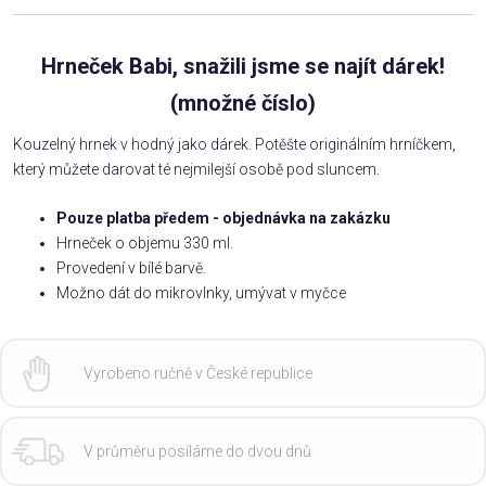
Hrneček Babi, snažili jsme se najít dárek!
(množné číslo)
Kouzelný hrnek v hodný jako dárek. Potěšte originálním hrníčkem,
který můžete darovat té nejmilejší osobě pod sluncem.
Pouze platba předem - objednávka na zakázku
Hrneček o objemu 330 ml.
Provedení v bílé barvě.
Možno dát do mikrovlnky, umývat v myčce
Vyrobeno ručně v České republice
V průměru posíláme do dvou dnů