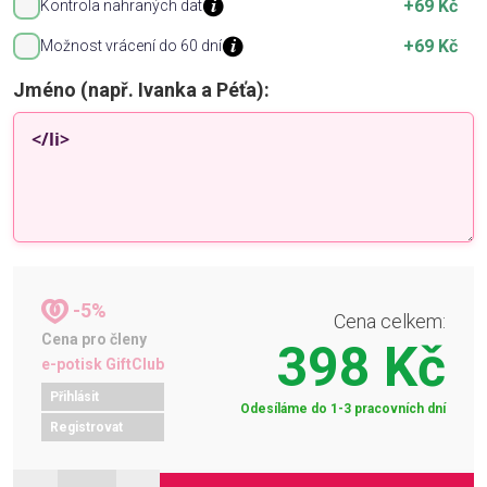
+69 Kč
Kontrola nahraných dat
+69 Kč
Možnost vrácení do 60 dní
Jméno (např. Ivanka a Péťa):
-5%
Cena celkem:
Cena pro členy
398 Kč
e-potisk GiftClub
Přihlásit
Odesíláme do 1-3 pracovních dní
Registrovat