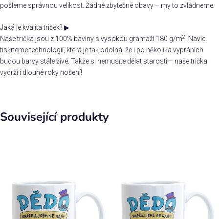
pošleme správnou velikost. Žádné zbytečné obavy – my to zvládneme.
Jaká je kvalita triček?
▶
2
Naše trička jsou z 100% bavlny s vysokou gramáží 180 g/m
. Navíc
tiskneme technologií, která je tak odolná, že i po několika vypráních
budou barvy stále živé. Takže si nemusíte dělat starosti – naše trička
vydrží i dlouhé roky nošení!
Související produkty