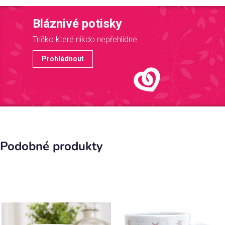
Bláznivé potisky
Tričko které nikdo nepřehlídne
Prohlédnout
Podobné produkty