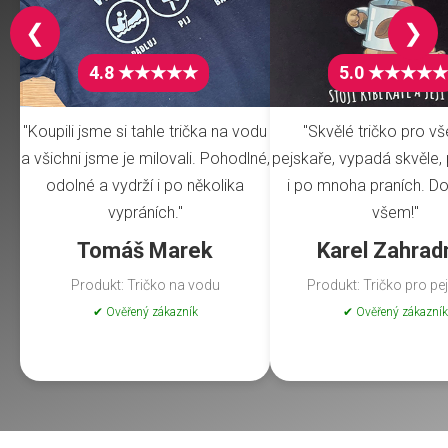
❮
❯
4.8 ★★★★★
5.0 ★★★★★
"Koupili jsme si tahle trička na vodu
"Skvělé tričko pro v
a všichni jsme je milovali. Pohodlné,
pejskaře, vypadá skvěle, 
odolné a vydrží i po několika
i po mnoha praních. Do
vypráních."
všem!"
Tomáš Marek
Karel Zahrad
Produkt: Tričko na vodu
Produkt: Tričko pro pe
✔ Ověřený zákazník
✔ Ověřený zákazník