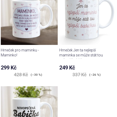
Hrneček pro maminku -
Hrneček Jen ta nejlepší
Maminko!
maminka se může stát tou
nejlepší babičkou
Průměrné
299 Kč
249 Kč
hodnocení
Průměrné
428 Kč
337 Kč
produktu
(–30 %)
(–26 %)
hodnocení
je
produktu
5,0
je
z 5
4,7
hvězdiček.
z 5
hvězdiček.