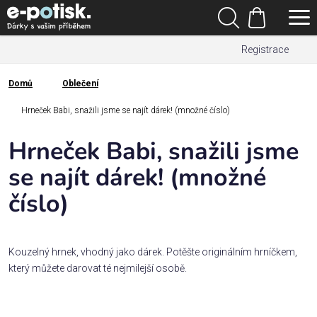
Přejít
Hledat
na
Nákupní
obsah
Registrace
košík
Den
otců
Domů
Oblečení
Domů
Kategorie
Hrneček Babi, snažili jsme se najít dárek! (množné číslo)
Hrneček Babi, snažili jsme
Dárek
pro
se najít dárek! (množné
číslo)
Rodina
/
Láska
Kouzelný hrnek, vhodný jako dárek. Potěšte originálním hrníčkem,
který můžete darovat té nejmilejší osobě.
Povolání,
zájmy a
sport