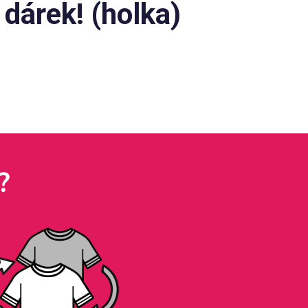
 dárek! (holka)
?