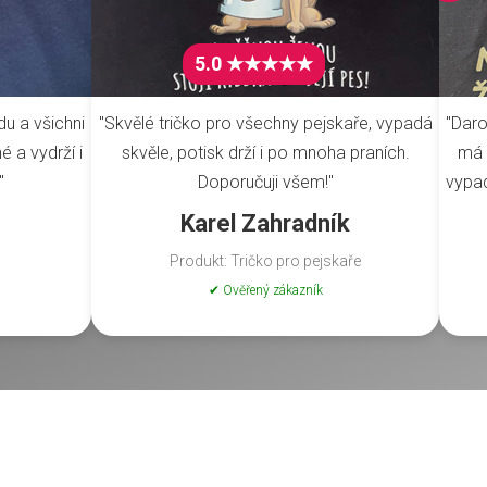
5.0 ★★★★★
du a všichni
"Skvělé tričko pro všechny pejskaře, vypadá
"Daro
é a vydrží i
skvěle, potisk drží i po mnoha praních.
má 
"
Doporučuji všem!"
vypad
Karel Zahradník
Produkt: Tričko pro pejskaře
✔ Ověřený zákazník