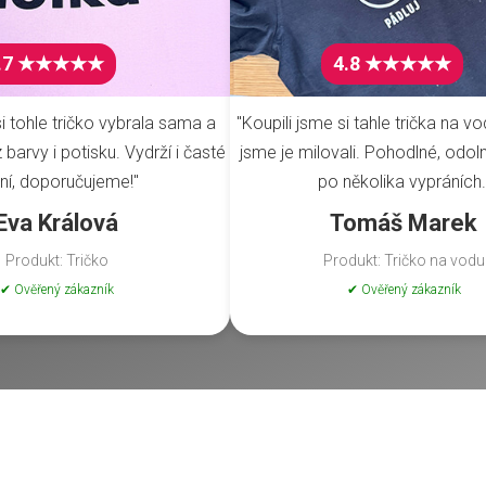
.7 ★★★★★
4.8 ★★★★★
i tohle tričko vybrala sama a
"Koupili jsme si tahle trička na vo
barvy i potisku. Vydrží i časté
jsme je milovali. Pohodlné, odoln
ní, doporučujeme!"
po několika vypráních.
Eva Králová
Tomáš Marek
Produkt: Tričko
Produkt: Tričko na vodu
✔ Ověřený zákazník
✔ Ověřený zákazník