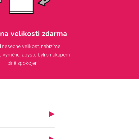
a velikosti zdarma
 nesedne velikost, nabízíme
u výměnu, abyste byli s nákupem
plně spokojeni.
▶
iskem, brzy se vám
ce míří do výroby a
▶