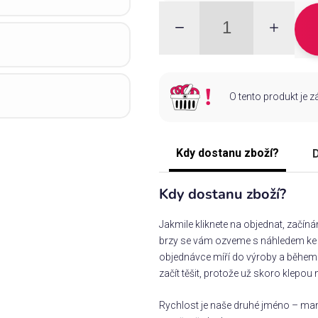
O tento produkt je 
Kdy dostanu zboží?
D
Kdy dostanu zboží?
Jakmile kliknete na objednat, začín
brzy se vám ozveme s náhledem ke s
objednávce míří do výroby a během 
začít těšit, protože už skoro klepou 
Rychlost je naše druhé jméno – man