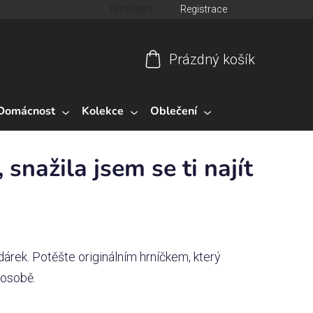
Přihlášení
Registrace
Prázdný košík
Nákupní
košík
Domácnost
Kolekce
Oblečení
snažila jsem se ti najít
árek. Potěšte originálním hrníčkem, který
 osobě.