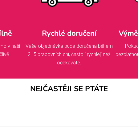
ílně
Rychlé doručení
Výměn
mo v naší
Vaše objednávka bude doručena během
Pokud
člivě
2–5 pracovních dní, často i rychleji než
bezplatno
očekáváte.
NEJČASTĚJI SE PTÁTE
dnat, začínáme makat! Pokud jste si vybrali něco s vlastním pot
hválení. A co naše běžné kousky z dílny? Ty hned po objednáv