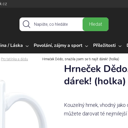
k.cz
Hledat
ina / Láska
Povolání, zájmy a sport
Příležitosti
Pro tatínka a dědu
Hrneček Dědo, snažila jsem se ti najít dárek! (holka)
Hrneček Dědo, 
dárek! (holka)
Kouzelný hrnek, vhodný jako d
můžete darovat té nejmilejší