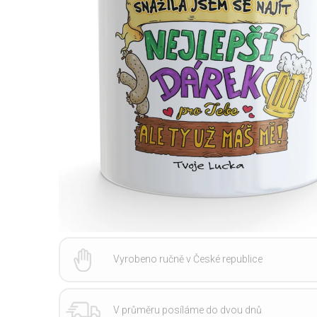
Vyrobeno ručně v České republice
V průměru posíláme do dvou dnů