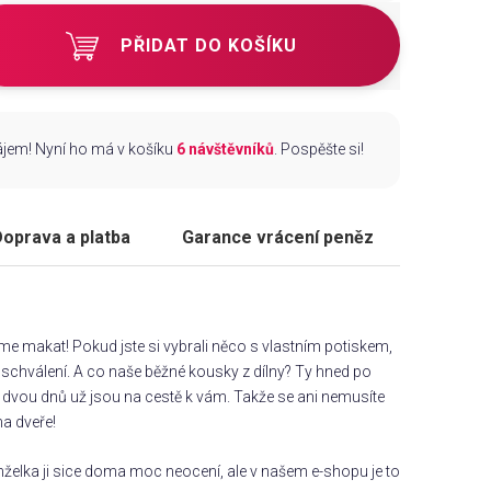
PŘIDAT DO KOŠÍKU
zájem! Nyní ho má v košíku
6 návštěvníků
. Pospěšte si!
oprava a platba
Garance vrácení peněz
áme makat! Pokud jste si vybrali něco s vlastním potiskem,
chválení. A co naše běžné kousky z dílny? Ty hned po
dvou dnů už jsou na cestě k vám. Takže se ani nemusíte
na dveře!
želka ji sice doma moc neocení, ale v našem e-shopu je to