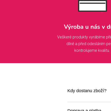
Výroba u nás v d
Veškeré produkty vyrábíme pří
dílně a před odesláním pe
kontrolujeme kvalitu.
Kdy dostanu zboží?
Jakmile kliknete na obje
ozveme s náhledem ke sc
Doprava a platba