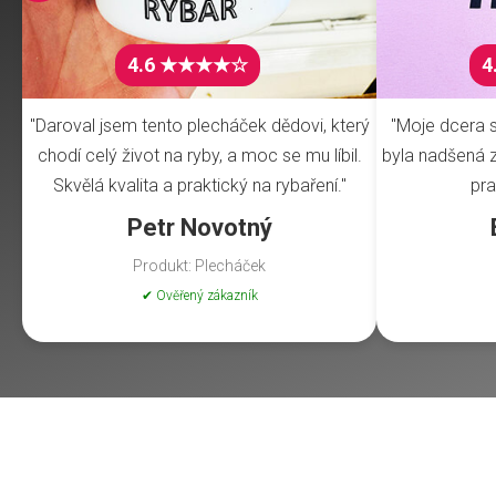
4.6 ★★★★☆
4
"Daroval jsem tento plecháček dědovi, který
"Moje dcera s
chodí celý život na ryby, a moc se mu líbil.
byla nadšená z 
Skvělá kvalita a praktický na rybaření."
pra
Petr Novotný
Produkt: Plecháček
✔ Ověřený zákazník