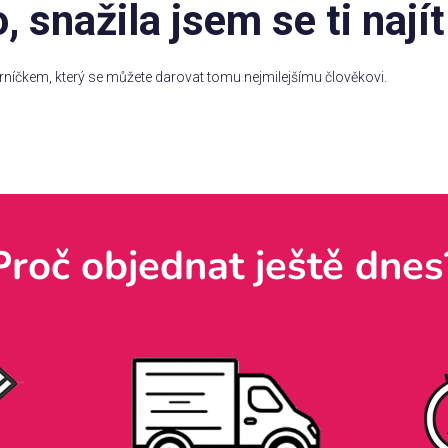
 snažila jsem se ti najít
hrníčkem, který se můžete darovat tomu nejmilejšímu člověkovi.
Proč objednat ještě dnes