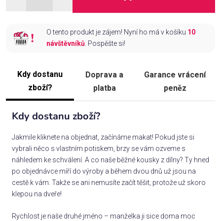
O tento produkt je zájem! Nyní ho má v košíku
10
návštěvníků
. Pospěšte si!
Kdy dostanu
Doprava a
Garance vrácení
zboží?
platba
peněz
Kdy dostanu zboží?
Jakmile kliknete na objednat, začínáme makat! Pokud jste si
vybrali něco s vlastním potiskem, brzy se vám ozveme s
náhledem ke schválení. A co naše běžné kousky z dílny? Ty hned
po objednávce míří do výroby a během dvou dnů už jsou na
cestě k vám. Takže se ani nemusíte začít těšit, protože už skoro
klepou na dveře!
Rychlost je naše druhé jméno – manželka ji sice doma moc