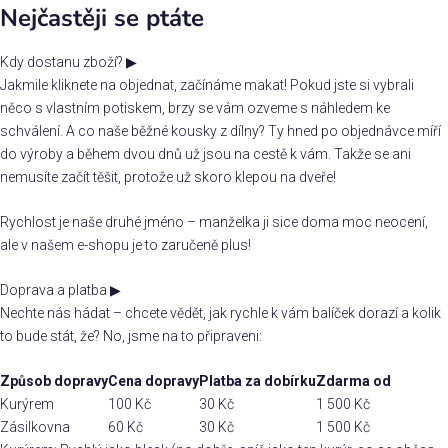
Nejčastěji se ptáte
Kdy dostanu zboží?
▶
Jakmile kliknete na objednat, začínáme makat! Pokud jste si vybrali
něco s vlastním potiskem, brzy se vám ozveme s náhledem ke
schválení. A co naše běžné kousky z dílny? Ty hned po objednávce míří
do výroby a během dvou dnů už jsou na cestě k vám. Takže se ani
nemusíte začít těšit, protože už skoro klepou na dveře!
Rychlost je naše druhé jméno – manželka ji sice doma moc neocení,
ale v našem e-shopu je to zaručeně plus!
Doprava a platba
▶
Nechte nás hádat – chcete vědět, jak rychle k vám balíček dorazí a kolik
to bude stát, že? No, jsme na to připraveni:
Způsob dopravy
Cena dopravy
Platba za dobírku
Zdarma od
Kurýrem
100 Kč
30 Kč
1 500 Kč
Zásilkovna
60 Kč
30 Kč
1 500 Kč