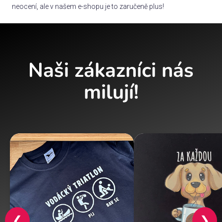
neocení, ale v našem e-shopu je to zaručeně plus!
Naši zákazníci nás
milují!
❮
❯