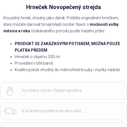
Hrneček Novopečený strejda
Kouzelný hrnek, vhodný jako dárek. Potěšte originálním hrníčkem,
který můžete darovat té nejmilejší osobě. Navíc s
možností volby
měsíce a roku
očekávaného porodu podle Vašeho přání.
PRODUKT SE ZAKÁZKOVÝM POTISKEM, MOŽNÁ POUZE
PLATBA PŘEDEM
Hrneček o objemu 330 ml
Provedení v bílé barvě
Kvalitní potisk vhodný do mikrovlnné trouby i myčky nádobí
Vyrobeno ručně v České republice
V průměru posíláme do dvou dnů