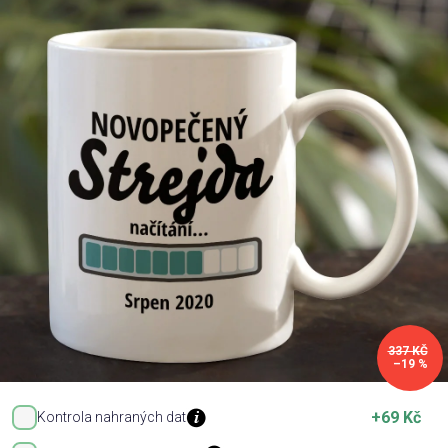
Příležitosti
Domácnost
Kolekce
Oblečení
Přihlášení
337 KČ
–19 %
+69 Kč
Kontrola nahraných dat