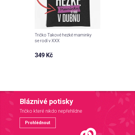
Tričko Takové hezké maminky
se rodí v XXX
349 Kč
Bláznivé potisky
Tričko které nikdo nepřehlídne
Prohlédnout