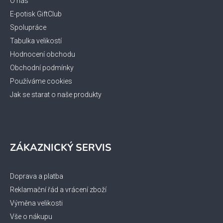
t
O nás
í
E-potisk GiftClub
Spolupráce
Tabulka velikostí
Hodnocení obchodu
Obchodní podmínky
Používáme cookies
Jak se starat o naše produkty
ZÁKAZNICKÝ SERVIS
Doprava a platba
Reklamační řád a vrácení zboží
Výměna velikosti
Vše o nákupu