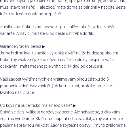
Kurýrem: Rychlý jako blesk (no dobře, spíš jako ten kurýr, co se občas
musí stavit na kafe) – ale zboží máte doma za pár dní! A nebojte, šesté
tričko se k vám dostane bezpečně.
Zásilkovna: Pokud vám nevadí si pro balíček skočit, je to levnější
varianta. A navíc, můžete si po cestě dát třeba dortík.
Garance vrácení peněz
▶
Jsme hrdí na kvalitu našich výrobků a věříme, že budete spokojeni.
Pokud by však z nějakého důvodu naše produkty nesplnily vaše
očekávání, máte možnost je vrátit do 14 dnů od doručení.
Vaši žádost vyřídíme rychle a vrátíme vám plnou částku do 5
pracovních dnů. Bez zbytečných komplikací, protože jsme si jistí
kvalitou naší práce.
Co když mi bude tričko malé nebo velké?
▶
Stává se, že si velikost ne vždycky sedne. Ale nebojte se, tričko vám
zdarma vyměníme! Stačí nám napsat nebo zavolat, a my vám rychle
pošleme správnou velikost. Žádné zbytečné obavy – my to zvládneme.