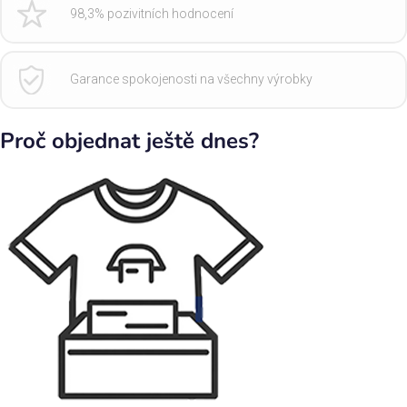
98,3% pozivitních hodnocení
Garance spokojenosti na všechny výrobky
Proč objednat ještě dnes?