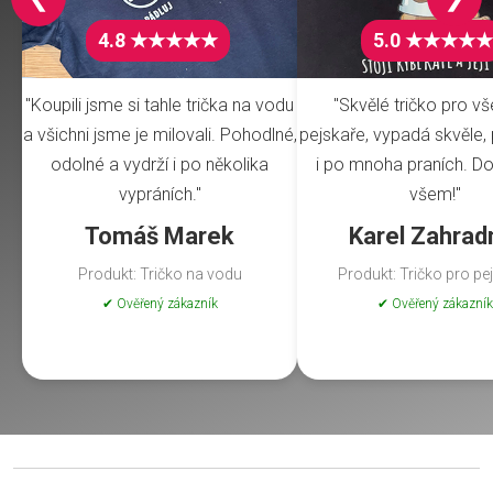
4.8 ★★★★★
5.0 ★★★★★
"Koupili jsme si tahle trička na vodu
"Skvělé tričko pro v
a všichni jsme je milovali. Pohodlné,
pejskaře, vypadá skvěle, 
odolné a vydrží i po několika
i po mnoha praních. Do
vypráních."
všem!"
Tomáš Marek
Karel Zahrad
Produkt: Tričko na vodu
Produkt: Tričko pro pe
✔ Ověřený zákazník
✔ Ověřený zákazník