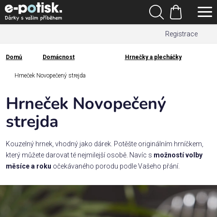
Přejít
Hledat
na
Nákupní
obsah
Registrace
košík
Den
otců
Domů
Domácnost
Hrnečky a plecháčky
Domů
Kategorie
Hrneček Novopečený strejda
Hrneček Novopečený
Dárek
pro
strejda
Rodina
Kouzelný hrnek, vhodný jako dárek. Potěšte originálním hrníčkem,
/
který můžete darovat té nejmilejší osobě. Navíc s
možností volby
Láska
měsíce a roku
očekávaného porodu podle Vašeho přání.
Povolání,
zájmy a
sport