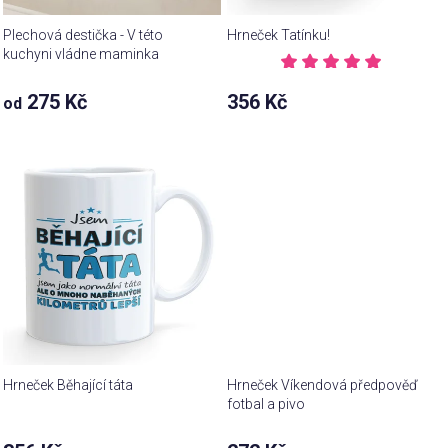
Plechová destička - V této
Hrneček Tatínku!
kuchyni vládne maminka
Průměrné
hodnocení
Průměrné
275 Kč
356 Kč
od
produktu
hodnocení
je
produktu
5,0
je
z 5
5,0
hvězdiček.
z 5
hvězdiček.
Hrneček Běhající táta
Hrneček Víkendová předpověď
fotbal a pivo