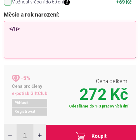
+69 Kč
Možnost vrácení do 60 dní
Měsíc a rok narození:
-5%
Cena celkem:
Cena pro členy
272 Kč
e-potisk GiftClub
Přihlásit
Odesíláme do 1-3 pracovních dní
Registrovat
Koupit