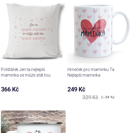
Polštářek Jen ta nejlepší
Hrneček pro maminku Ta
maminka se může stát tou
Nejlepší maminka
nejlepší babičkou
366 Kč
249 Kč
Průměrné
329 Kč
(–24 %)
hodnocení
produktu
je
3,5
z 5
hvězdiček.