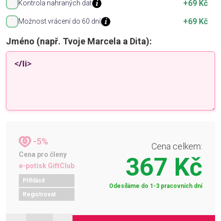
+69 Kč
Kontrola nahraných dat
+69 Kč
Možnost vrácení do 60 dní
Jméno (např. Tvoje Marcela a Dita):
-5%
Cena celkem:
Cena pro členy
367 Kč
e-potisk GiftClub
Přihlásit
Odesíláme do 1-3 pracovních dní
Registrovat