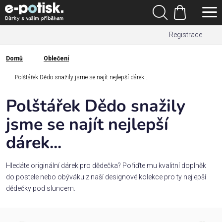
Přejít
Hledat
na
Nákupní
obsah
Registrace
košík
Den
otců
Domů
Oblečení
Domů
Kategorie
Polštářek Dědo snažily jsme se najít nejlepší dárek...
Polštářek Dědo snažily
Dárek
pro
jsme se najít nejlepší
dárek...
Rodina
/
Láska
Hledáte originální dárek pro dědečka? Pořiďte mu kvalitní doplněk
do postele nebo obýváku z naší designové kolekce pro ty nejlepší
dědečky pod sluncem.
Povolání,
zájmy a
sport