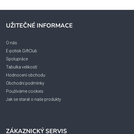
Z
á
UŽITEČNÉ INFORMACE
p
a
t
O nás
í
E-potisk GiftClub
Spolupráce
Tabulka velikostí
Hodnocení obchodu
Obchodní podmínky
Používáme cookies
Jak se starat o naše produkty
ZÁKAZNICKÝ SERVIS