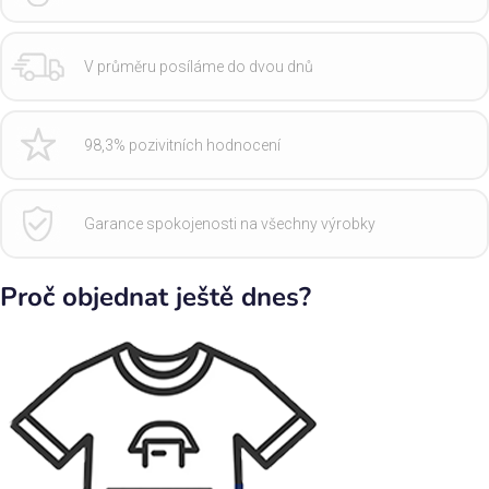
V průměru posíláme do dvou dnů
98,3% pozivitních hodnocení
Garance spokojenosti na všechny výrobky
Proč objednat ještě dnes?