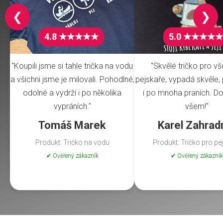
❮
❯
4.8 ★★★★★
5.0 ★★★★★
"Koupili jsme si tahle trička na vodu
"Skvělé tričko pro v
a všichni jsme je milovali. Pohodlné,
pejskaře, vypadá skvěle, 
odolné a vydrží i po několika
i po mnoha praních. Do
vypráních."
všem!"
Tomáš Marek
Karel Zahrad
Produkt: Tričko na vodu
Produkt: Tričko pro pe
✔ Ověřený zákazník
✔ Ověřený zákazník