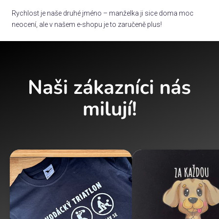
Rychlost je naše druhé jméno – manželka ji sice doma moc
neocení, ale v našem e-shopu je to zaručeně plus!
Naši zákazníci nás
milují!