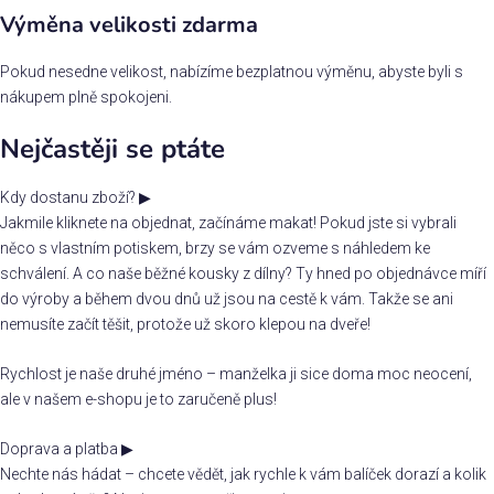
Výměna velikosti zdarma
Pokud nesedne velikost, nabízíme bezplatnou výměnu, abyste byli s
nákupem plně spokojeni.
Nejčastěji se ptáte
Kdy dostanu zboží?
▶
Jakmile kliknete na objednat, začínáme makat! Pokud jste si vybrali
něco s vlastním potiskem, brzy se vám ozveme s náhledem ke
schválení. A co naše běžné kousky z dílny? Ty hned po objednávce míří
do výroby a během dvou dnů už jsou na cestě k vám. Takže se ani
nemusíte začít těšit, protože už skoro klepou na dveře!
Rychlost je naše druhé jméno – manželka ji sice doma moc neocení,
ale v našem e-shopu je to zaručeně plus!
Doprava a platba
▶
Nechte nás hádat – chcete vědět, jak rychle k vám balíček dorazí a kolik