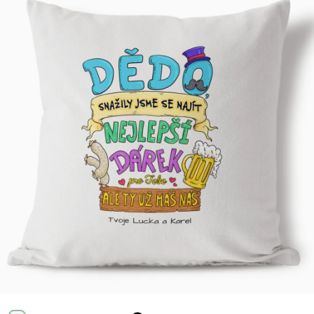
Příležitosti
Domácnost
Kolekce
Oblečení
Přihlášení