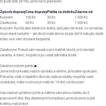
to bude stát, že? No, jsme na to připraveni:
Způsob dopravy
Cena dopravy
Platba za dobírku
Zdarma od
Kurýrem
100 Kč
30 Kč
1 500 Kč
Zásilkovna
60 Kč
30 Kč
1 500 Kč
Kurýrem: Rychlý jako blesk (no dobře, spíš jako ten kurýr, co se občas
musí stavit na kafe) – ale zboží máte doma za pár dní! A nebojte, šesté
tričko se k vám dostane bezpečně.
Zásilkovna: Pokud vám nevadí si pro balíček skočit, je to levnější
varianta. A navíc, můžete si po cestě dát třeba dortík.
Garance vrácení peněz
▶
Jsme hrdí na kvalitu našich výrobků a věříme, že budete spokojeni.
Pokud by však z nějakého důvodu naše produkty nesplnily vaše
očekávání, máte možnost je vrátit do 14 dnů od doručení.
Vaši žádost vyřídíme rychle a vrátíme vám plnou částku do 5
pracovních dnů. Bez zbytečných komplikací, protože jsme si jistí
kvalitou naší práce.