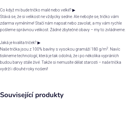
Co když mi bude tričko malé nebo velké?
▶
Stává se, že si velikost ne vždycky sedne. Ale nebojte se, tričko vám
zdarma vyměníme! Stačí nám napsat nebo zavolat, a my vám rychle
pošleme správnou velikost. Žádné zbytečné obavy – my to zvládneme.
Jaká je kvalita triček?
▶
2
Naše trička jsou z 100% bavlny s vysokou gramáží 180 g/m
. Navíc
tiskneme technologií, která je tak odolná, že i po několika vypráních
budou barvy stále živé. Takže si nemusíte dělat starosti – naše trička
vydrží i dlouhé roky nošení!
Související produkty