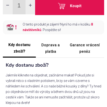
Koupit
O tento produkt je zájem! Nyní ho má v košíku
8
návštěvníků
. Pospěšte si!
Kdy dostanu
Doprava a
Garance vrácení
zboží?
platba
peněz
Kdy dostanu zboží?
Jakmile kliknete na objednat, začínáme makat! Pokud jste si
vybrali něco s vlastním potiskem, brzy se vám ozveme s
náhledem ke schválení. A co naše běžné kousky z dílny? Ty hned
po objednávce míří do výroby a během dvou dnů už jsou na
cestě k vám. Takže se ani nemusíte začít těšit, protože už skoro
klepou na dveře!