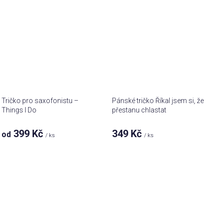
Tričko pro saxofonistu –
Pánské tričko Říkal jsem si, že
Things I Do
přestanu chlastat
399 Kč
349 Kč
od
/ ks
/ ks