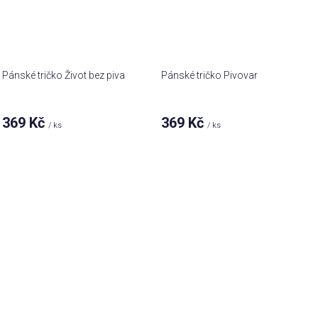
Pánské tričko Život bez piva
Pánské tričko Pivovar
369 Kč
369 Kč
/ ks
/ ks