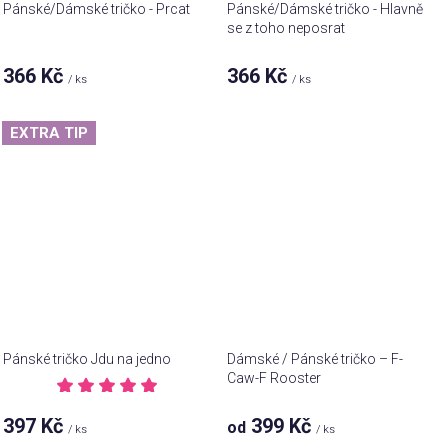
Pánské/Dámské tričko - Prcat
Pánské/Dámské tričko - Hlavně
se z toho neposrat
366 Kč
366 Kč
/ ks
/ ks
EXTRA TIP
Pánské tričko Jdu na jedno
Dámské / Pánské tričko – F-
Caw-F Rooster
Průměrné
hodnocení
397 Kč
399 Kč
od
/ ks
/ ks
produktu