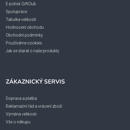
k
í
E-potisk GiftClub
y
Spolupráce
v
ý
Tabulka velikostí
p
Hodnocení obchodu
i
Obchodní podmínky
s
Používáme cookies
u
Jak se starat o naše produkty
ZÁKAZNICKÝ SERVIS
Doprava a platba
Reklamační řád a vrácení zboží
Výměna velikosti
Vše o nákupu