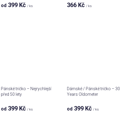
399 Kč
366 Kč
od
/ ks
/ ks
Pánské tričko – Nejrychlejší
Dámské / Pánské tričko – 30
před 50 lety
Years Oldometer
399 Kč
399 Kč
od
od
/ ks
/ ks