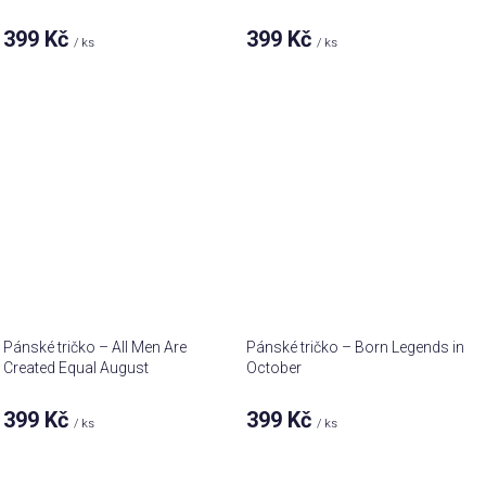
399 Kč
399 Kč
/ ks
/ ks
Pánské tričko – All Men Are
Pánské tričko – Born Legends in
Created Equal August
October
399 Kč
399 Kč
/ ks
/ ks