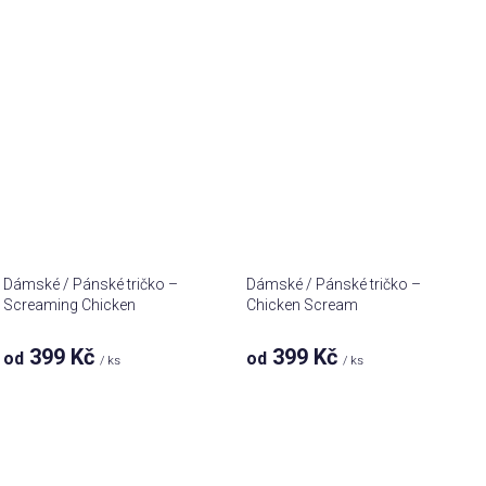
je
5,0
z 5
hvězdiček.
Dámské / Pánské tričko –
Dámské / Pánské tričko –
Screaming Chicken
Chicken Scream
399 Kč
399 Kč
od
od
/ ks
/ ks