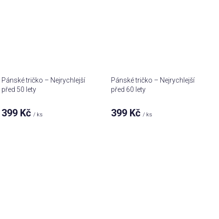
Pánské tričko – Nejrychlejší
Pánské tričko – Nejrychlejší
před 50 lety
před 60 lety
399 Kč
399 Kč
/ ks
/ ks