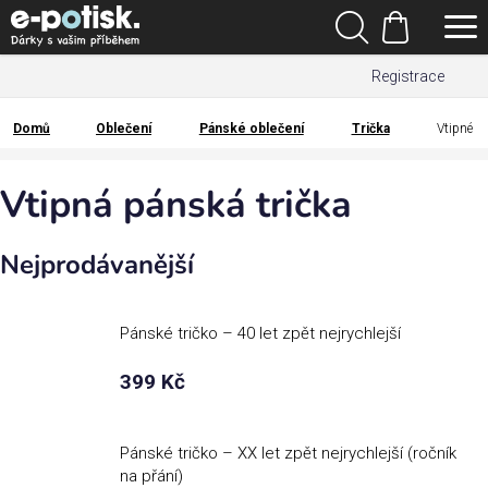
Přejít
Hledat
na
Nákupní
obsah
Registrace
košík
Den
otců
Domů
Oblečení
Pánské oblečení
Trička
Vtipné
Domů
Kategorie
Vtipná pánská trička
Dárek
Nejprodávanější
pro
Rodina
Pánské tričko – 40 let zpět nejrychlejší
/
Láska
399 Kč
Povolání,
zájmy a
Pánské tričko – XX let zpět nejrychlejší (ročník
sport
na přání)