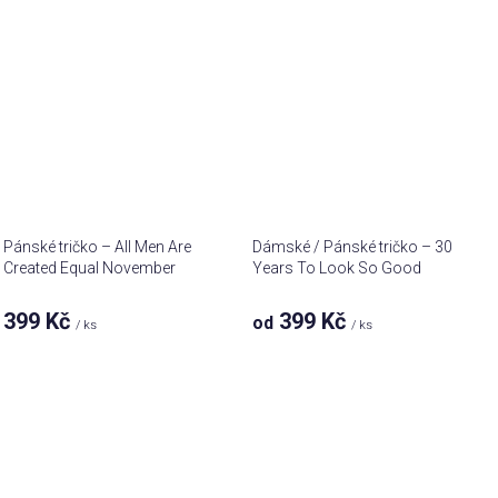
Pánské tričko – All Men Are
Dámské / Pánské tričko – 30
Created Equal November
Years To Look So Good
399 Kč
399 Kč
od
/ ks
/ ks