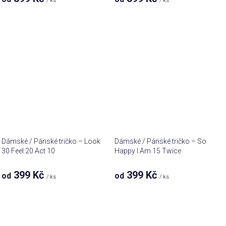
/ ks
/ ks
Dámské / Pánské tričko – Look
Dámské / Pánské tričko – So
30 Feel 20 Act 10
Happy I Am 15 Twice
399 Kč
399 Kč
od
od
/ ks
/ ks