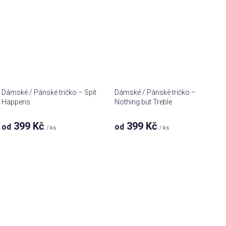
Dámské / Pánské tričko – Spit
Dámské / Pánské tričko –
Happens
Nothing but Treble
399 Kč
399 Kč
od
od
/ ks
/ ks