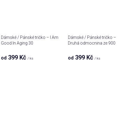
Dámské / Pánské tričko – I Am
Dámské / Pánské tričko –
Good In Aging 30
Druhá odmocnina ze 900
399 Kč
399 Kč
od
od
/ ks
/ ks