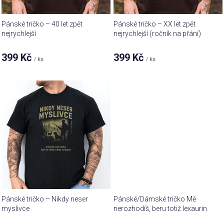
d
u
Pánské tričko – 40 let zpět
Pánské tričko – XX let zpět
k
nejrychlejší
nejrychlejší (ročník na přání)
t
399 Kč
399 Kč
ů
/ ks
/ ks
Pánské tričko – Nikdy neser
Pánské/Dámské tričko Mě
myslivce
nerozhodíš, beru totiž lexaurin