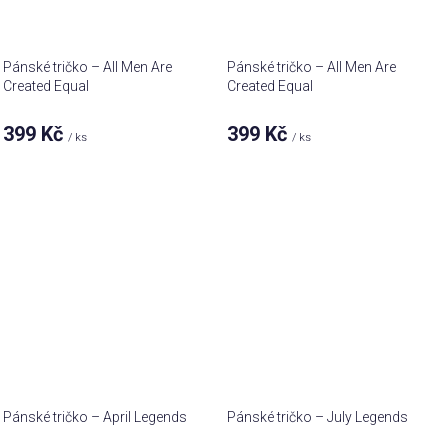
Pánské tričko – All Men Are
Pánské tričko – All Men Are
Created Equal
Created Equal
399 Kč
399 Kč
/ ks
/ ks
Pánské tričko – April Legends
Pánské tričko – July Legends