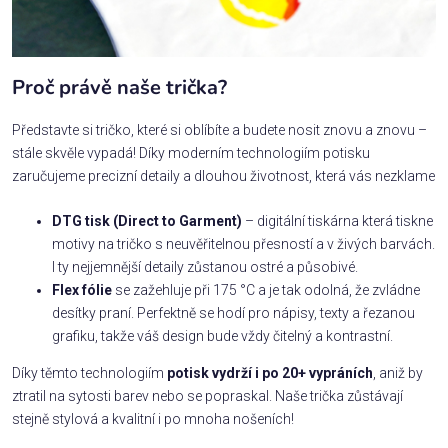
Proč právě naše trička?
Představte si tričko, které si oblíbíte a budete nosit znovu a znovu –
stále skvěle vypadá! Díky moderním technologiím potisku
zaručujeme precizní detaily a dlouhou životnost, která vás nezklame
DTG tisk (Direct to Garment)
– digitální tiskárna která tiskne
motivy na tričko s neuvěřitelnou přesností a v živých barvách.
I ty nejjemnější detaily zůstanou ostré a působivé.
Flex fólie
se zažehluje při 175 °C a je tak odolná, že zvládne
desítky praní. Perfektně se hodí pro nápisy, texty a řezanou
grafiku, takže váš design bude vždy čitelný a kontrastní.
Díky těmto technologiím
potisk vydrží i po 20+ vypráních
, aniž by
ztratil na sytosti barev nebo se popraskal. Naše trička zůstávají
stejně stylová a kvalitní i po mnoha nošeních!