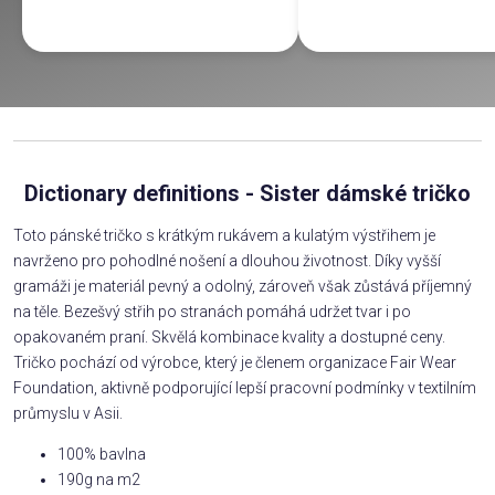
Dictionary definitions - Sister dámské tričko
Toto pánské tričko s krátkým rukávem a kulatým výstřihem je
navrženo pro pohodlné nošení a dlouhou životnost. Díky vyšší
gramáži je materiál pevný a odolný, zároveň však zůstává příjemný
na těle. Bezešvý střih po stranách pomáhá udržet tvar i po
opakovaném praní. Skvělá kombinace kvality a dostupné ceny.
Tričko pochází od výrobce, který je členem organizace Fair Wear
Foundation, aktivně podporující lepší pracovní podmínky v textilním
průmyslu v Asii.
100% bavlna
190g na m2