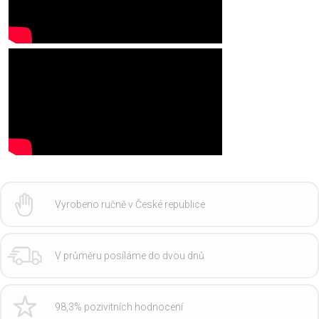
Vyrobeno ručně v České republice
V průměru posíláme do dvou dnů
98,3% pozivitních hodnocení