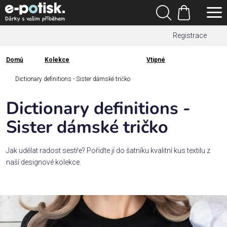
Přejít
Hledat
na
Nákupní
obsah
Registrace
košík
Den
otců
Domů
Kolekce
Vtipné
Domů
Kategorie
Dictionary definitions - Sister dámské tričko
Dictionary definitions -
Dárek
pro
Sister dámské tričko
Rodina
Jak udělat radost sestře? Pořiďte jí do šatníku kvalitní kus textilu z
/
naší designové kolekce.
Láska
Povolání,
zájmy a
sport