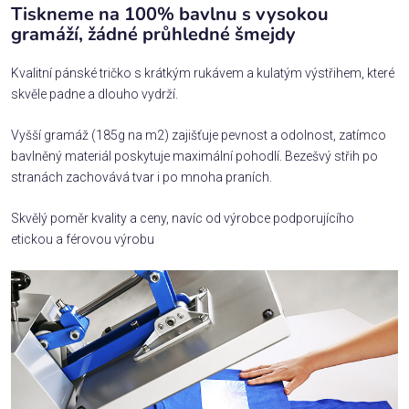
Tiskneme na 100% bavlnu s vysokou
gramáží, žádné průhledné šmejdy
Kvalitní pánské tričko s krátkým rukávem a kulatým výstřihem, které
skvěle padne a dlouho vydrží.
Vyšší gramáž (185g na m2) zajišťuje pevnost a odolnost, zatímco
bavlněný materiál poskytuje maximální pohodlí. Bezešvý střih po
stranách zachovává tvar i po mnoha praních.
Skvělý poměr kvality a ceny, navíc od výrobce podporujícího
etickou a férovou výrobu