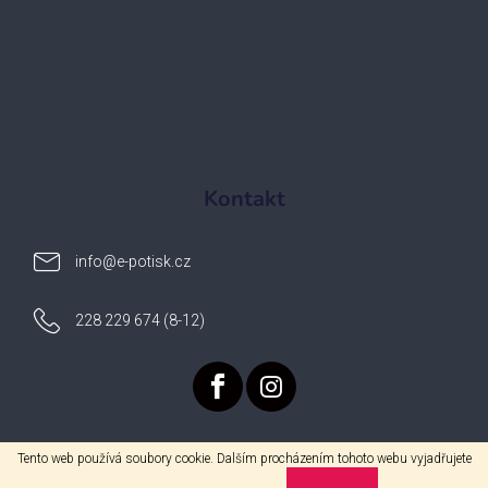
Kontakt
info
@
e-potisk.cz
228 229 674 (8-12)
Tento web používá soubory cookie. Dalším procházením tohoto webu vyjadřujete
Vytvořil Shoptet