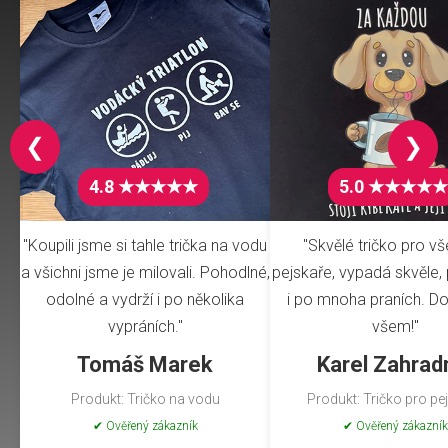
❮
❯
4.8 ★★★★★
5.0 ★★★★★
"Koupili jsme si tahle trička na vodu
"Skvělé tričko pro v
a všichni jsme je milovali. Pohodlné,
pejskaře, vypadá skvěle, 
odolné a vydrží i po několika
i po mnoha praních. Do
vypráních."
všem!"
Tomáš Marek
Karel Zahrad
Produkt: Tričko na vodu
Produkt: Tričko pro pe
✔ Ověřený zákazník
✔ Ověřený zákazník