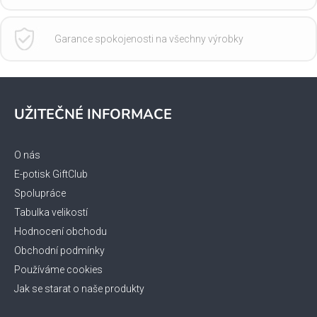
Garance spokojenosti na všechny výrobky
Z
á
UŽITEČNÉ INFORMACE
p
a
t
O nás
í
E-potisk GiftClub
Spolupráce
Tabulka velikostí
Hodnocení obchodu
Obchodní podmínky
Používáme cookies
Jak se starat o naše produkty