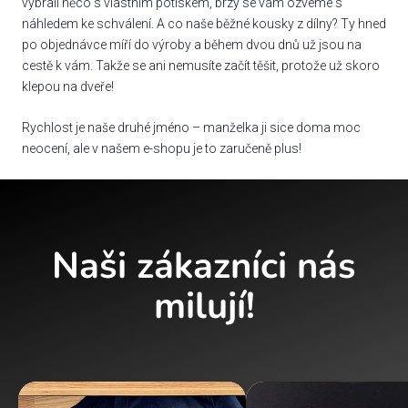
vybrali něco s vlastním potiskem, brzy se vám ozveme s
náhledem ke schválení. A co naše běžné kousky z dílny? Ty hned
po objednávce míří do výroby a během dvou dnů už jsou na
cestě k vám. Takže se ani nemusíte začít těšit, protože už skoro
klepou na dveře!
Rychlost je naše druhé jméno – manželka ji sice doma moc
neocení, ale v našem e-shopu je to zaručeně plus!
Naši zákazníci nás
milují!