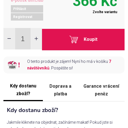
366 Kč
e-potisk GiftClub
Přihlásit
Zvolte variantu
Registrovat
Koupit
O tento produkt je zájem! Nyní ho má v košíku
7
návštěvníků
. Pospěšte si!
Kdy dostanu
Doprava a
Garance vrácení
zboží?
platba
peněz
Kdy dostanu zboží?
Jakmile kliknete na objednat, začínáme makat! Pokud jste si