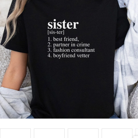
Příležitosti
Domácnost
Kolekce
Oblečení
Přihlášení