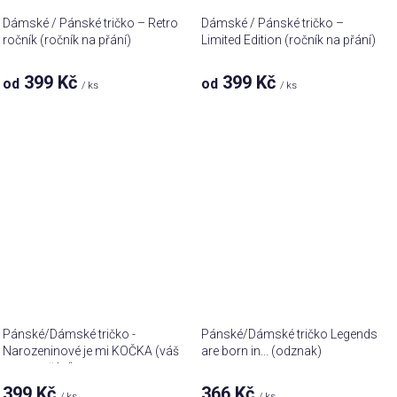
Dámské / Pánské tričko – Retro
Dámské / Pánské tričko –
ročník (ročník na přání)
Limited Edition (ročník na přání)
399 Kč
399 Kč
od
od
/ ks
/ ks
Pánské/Dámské tričko -
Pánské/Dámské tričko Legends
Narozeninové je mi KOČKA (váš
are born in... (odznak)
text na přání)
399 Kč
366 Kč
/ ks
/ ks