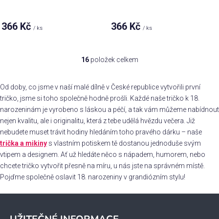
366 Kč
366 Kč
/ ks
/ ks
16
položek celkem
O
v
l
Od doby, co jsme v naší malé dílně v České republice vytvořili první
á
tričko, jsme si toho společně hodně prošli. Každé naše tričko k 18.
d
narozeninám je vyrobeno s láskou a péčí, a tak vám můžeme nabídnout
a
nejen kvalitu, ale i originalitu, která z tebe udělá hvězdu večera. Již
c
nebudete muset trávit hodiny hledáním toho pravého dárku – naše
í
trička a mikiny
s vlastním potiskem tě dostanou jednoduše svým
p
vtipem a designem. Ať už hledáte něco s nápadem, humorem, nebo
r
chcete tričko vytvořit přesně na míru, u nás jste na správném místě.
v
Pojďme společně oslavit 18. narozeniny v grandiózním stylu!
k
y
Z
v
á
ý