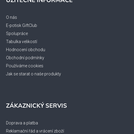
UŽITEČNÉ INFORMACE
p
p
a
i
s
t
O nás
u
í
E-potisk GiftClub
Spolupráce
Tabulka velikostí
Hodnocení obchodu
Obchodní podmínky
Používáme cookies
Jak se starat o naše produkty
ZÁKAZNICKÝ SERVIS
Doprava a platba
Reklamační řád a vrácení zboží