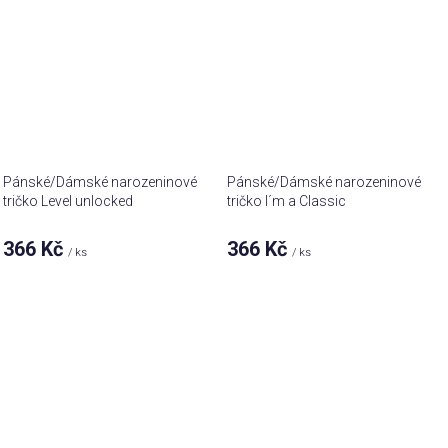
Pánské/Dámské narozeninové
Pánské/Dámské narozeninové
tričko Level unlocked
tričko I´m a Classic
366 Kč
366 Kč
/ ks
/ ks