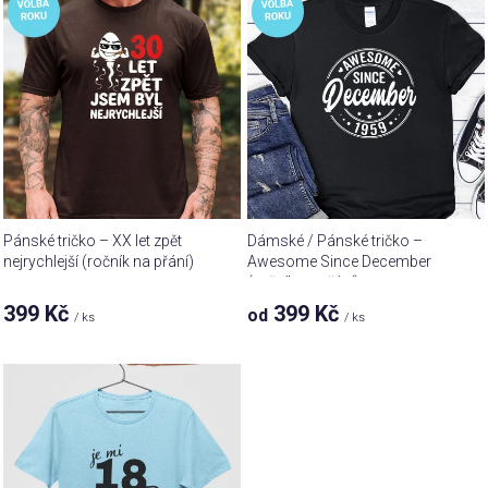
ý
o
p
d
i
u
s
k
p
t
r
ů
o
d
u
Pánské tričko – XX let zpět
Dámské / Pánské tričko –
k
nejrychlejší (ročník na přání)
Awesome Since December
(ročník na přání)
t
399 Kč
399 Kč
od
ů
/ ks
/ ks