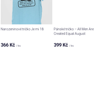
Narozeninové tričko Je mi 18
Pánské tričko – All Men Are
Created Equal August
366 Kč
399 Kč
/ ks
/ ks