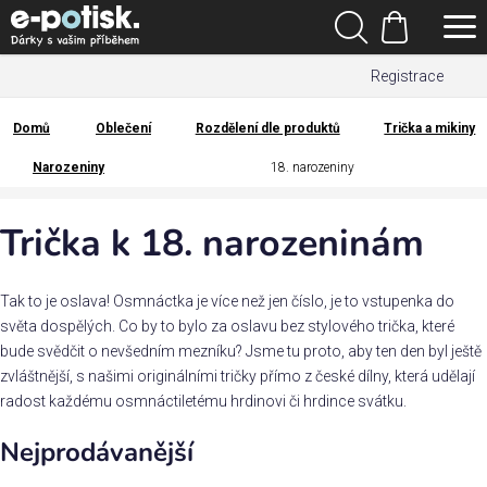
Přejít
Hledat
na
Nákupní
obsah
Registrace
košík
Den
otců
Domů
Oblečení
Rozdělení dle produktů
Trička a mikiny
Domů
Narozeniny
18. narozeniny
Kategorie
Trička k 18. narozeninám
Dárek
pro
Tak to je oslava! Osmnáctka je více než jen číslo, je to vstupenka do
Rodina
světa dospělých. Co by to bylo za oslavu bez stylového trička, které
/
bude svědčit o nevšedním mezníku? Jsme tu proto, aby ten den byl ještě
Láska
zvláštnější, s našimi originálními tričky přímo z české dílny, která udělají
radost každému osmnáctiletému hrdinovi či hrdince svátku.
Povolání,
Nejprodávanější
zájmy a
sport