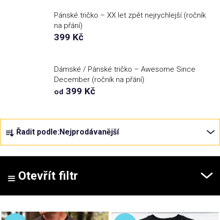
Pánské tričko – XX let zpět nejrychlejší (ročník
Příležitosti
na přání)
399 Kč
Domácnost
Dámské / Pánské tričko – Awesome Since
December (ročník na přání)
Kolekce
399 Kč
od
Oblečení
Ř
Řadit podle:
Nejprodávanější
a
Přihlášení
z
e
n
Otevřít filtr
í
p
V
r