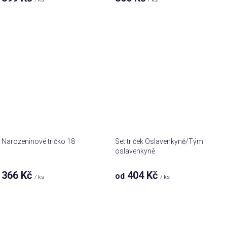
Narozeninové tričko 18
Set triček Oslavenkyně/Tým
oslavenkyně
366 Kč
404 Kč
od
/ ks
/ ks