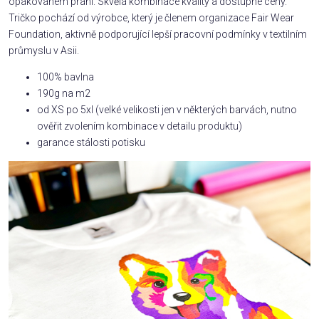
opakovaném praní. Skvělá kombinace kvality a dostupné ceny.
Tričko pochází od výrobce, který je členem organizace Fair Wear
Foundation, aktivně podporující lepší pracovní podmínky v textilním
průmyslu v Asii.
100% bavlna
190g na m2
od XS po 5xl (velké velikosti jen v některých barvách, nutno
ověřit zvolením kombinace v detailu produktu)
garance stálosti potisku