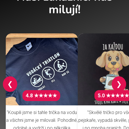
milují!
❮
❯
4.8 ★★★★★
5.0 ★★★★★
"Koupili jsme si tahle trička na vodu
"Skvělé tričko pro v
a všichni jsme je milovali. Pohodlné,
pejskaře, vypadá skvěle, 
odolné a vydrží i po několika
i po mnoha praních. Do