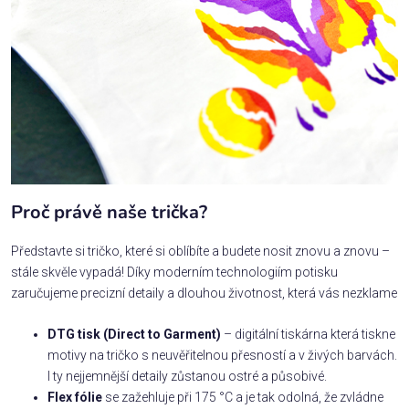
Proč právě naše trička?
Představte si tričko, které si oblíbíte a budete nosit znovu a znovu –
stále skvěle vypadá! Díky moderním technologiím potisku
zaručujeme precizní detaily a dlouhou životnost, která vás nezklame
DTG tisk (Direct to Garment)
– digitální tiskárna která tiskne
motivy na tričko s neuvěřitelnou přesností a v živých barvách.
I ty nejjemnější detaily zůstanou ostré a působivé.
Flex fólie
se zažehluje při 175 °C a je tak odolná, že zvládne