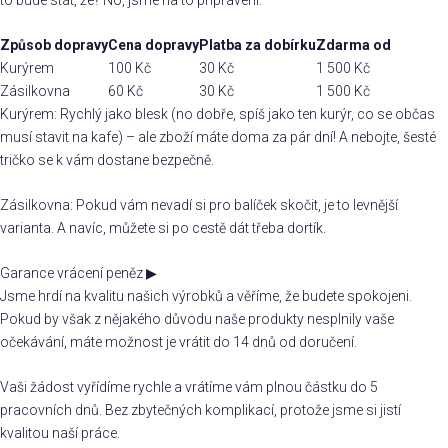
Způsob dopravy
Cena dopravy
Platba za dobírku
Zdarma od
Kurýrem
100 Kč
30 Kč
1 500 Kč
Zásilkovna
60 Kč
30 Kč
1 500 Kč
Kurýrem: Rychlý jako blesk (no dobře, spíš jako ten kurýr, co se občas
musí stavit na kafe) – ale zboží máte doma za pár dní! A nebojte, šesté
tričko se k vám dostane bezpečně.
Zásilkovna: Pokud vám nevadí si pro balíček skočit, je to levnější
varianta. A navíc, můžete si po cestě dát třeba dortík.
Garance vrácení peněz
▶
Jsme hrdí na kvalitu našich výrobků a věříme, že budete spokojeni.
Pokud by však z nějakého důvodu naše produkty nesplnily vaše
očekávání, máte možnost je vrátit do 14 dnů od doručení.
Vaši žádost vyřídíme rychle a vrátíme vám plnou částku do 5
pracovních dnů. Bez zbytečných komplikací, protože jsme si jistí
kvalitou naší práce.