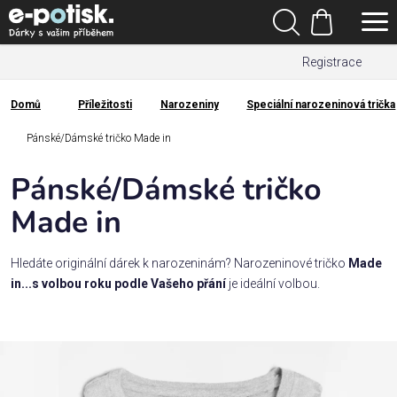
Přejít
Hledat
na
Nákupní
obsah
Registrace
košík
Den
otců
Domů
Příležitosti
Narozeniny
Speciální narozeninová trička
Domů
Kategorie
Pánské/Dámské tričko Made in
Pánské/Dámské tričko
Dárek
pro
Made in
Rodina
Hledáte originální dárek k narozeninám? Narozeninové tričko
Made
/
in...s volbou roku podle Vašeho přání
je ideální volbou.
Láska
Povolání,
zájmy a
sport