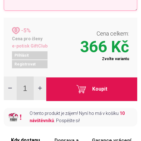
-5%
Cena celkem:
Cena pro členy
366 Kč
e-potisk GiftClub
Přihlásit
Zvolte variantu
Registrovat
Koupit
O tento produkt je zájem! Nyní ho má v košíku
10
návštěvníků
. Pospěšte si!
Kdy dostanu
Doprava a
Garance vrácení