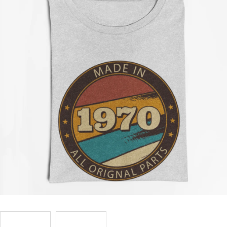
Příležitosti
Domácnost
Kolekce
Oblečení
Přihlášení