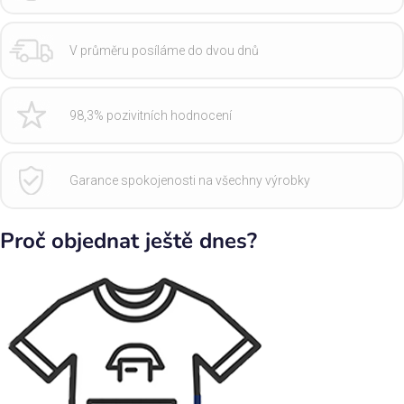
V průměru posíláme do dvou dnů
98,3% pozivitních hodnocení
Garance spokojenosti na všechny výrobky
Proč objednat ještě dnes?