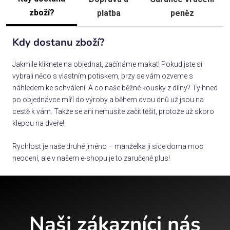
zboží?
platba
peněz
Kdy dostanu zboží?
Jakmile kliknete na objednat, začínáme makat! Pokud jste si
vybrali něco s vlastním potiskem, brzy se vám ozveme s
náhledem ke schválení. A co naše běžné kousky z dílny? Ty hned
po objednávce míří do výroby a během dvou dnů už jsou na
cestě k vám. Takže se ani nemusíte začít těšit, protože už skoro
klepou na dveře!
Rychlost je naše druhé jméno – manželka ji sice doma moc
neocení, ale v našem e-shopu je to zaručeně plus!
Naši zákazníci nás