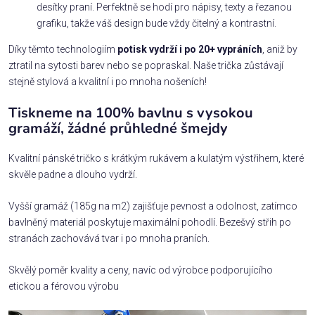
desítky praní. Perfektně se hodí pro nápisy, texty a řezanou
grafiku, takže váš design bude vždy čitelný a kontrastní.
Díky těmto technologiím
potisk vydrží i po 20+ vypráních
, aniž by
ztratil na sytosti barev nebo se popraskal. Naše trička zůstávají
stejně stylová a kvalitní i po mnoha nošeních!
Tiskneme na 100% bavlnu s vysokou
gramáží, žádné průhledné šmejdy
Kvalitní pánské tričko s krátkým rukávem a kulatým výstřihem, které
skvěle padne a dlouho vydrží.
Vyšší gramáž (185g na m2) zajišťuje pevnost a odolnost, zatímco
bavlněný materiál poskytuje maximální pohodlí. Bezešvý střih po
stranách zachovává tvar i po mnoha praních.
Skvělý poměr kvality a ceny, navíc od výrobce podporujícího
etickou a férovou výrobu