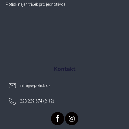
Potisk nejen triček pro jednotlivce
Kontakt
info
@
e-potisk.cz
228 229 674 (8-12)