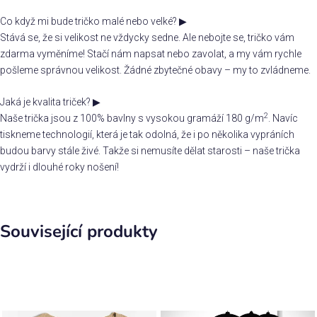
Co když mi bude tričko malé nebo velké?
▶
Stává se, že si velikost ne vždycky sedne. Ale nebojte se, tričko vám
zdarma vyměníme! Stačí nám napsat nebo zavolat, a my vám rychle
pošleme správnou velikost. Žádné zbytečné obavy – my to zvládneme.
Jaká je kvalita triček?
▶
2
Naše trička jsou z 100% bavlny s vysokou gramáží 180 g/m
. Navíc
tiskneme technologií, která je tak odolná, že i po několika vypráních
budou barvy stále živé. Takže si nemusíte dělat starosti – naše trička
vydrží i dlouhé roky nošení!
Související produkty