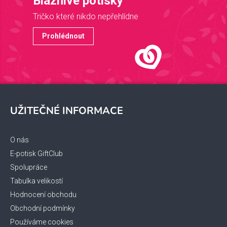
Bláznivé potisky
Tričko které nikdo nepřehlídne
Prohlédnout
Z
á
UŽITEČNÉ INFORMACE
p
a
t
O nás
í
E-potisk GiftClub
Spolupráce
Tabulka velikostí
Hodnocení obchodu
Obchodní podmínky
Používáme cookies