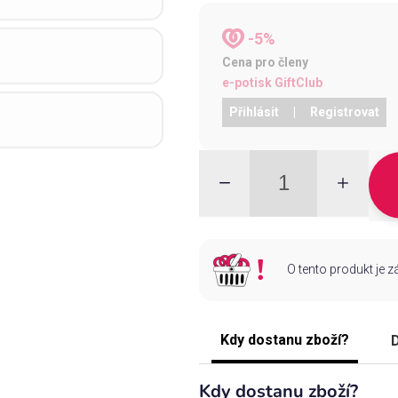
-5%
Cena pro členy
e-potisk GiftClub
Přihlásit
|
Registrovat
O tento produkt je 
Kdy dostanu zboží?
D
Kdy dostanu zboží?