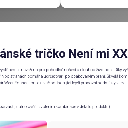
ánské tričko Není mi XX.
ýstřihem je navrženo pro pohodlné nošení a dlouhou životnost. Díky vyšš
třih po stranách pomáhá udržet tvar i po opakovaném praní. Skvělá komb
ir Wear Foundation, aktivně podporující lepší pracovní podmínky v textil
ch barvách, nutno ověřit zvolením kombinace v detailu produktu)