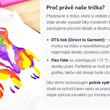
Proč právě naše trička?
Představte si tričko, které si oblíbít
stále skvěle vypadá! Díky moderním 
zaručujeme precizní detaily a dlouho
DTG tisk (Direct to Garment)
– d
motivy na tričko s neuvěřitelnou př
nejjemnější detaily zůstanou ostré
Flex fólie
se zažehluje při 175 °C 
desítky praní. Perfektně se hodí pr
grafiku, takže váš design bude vždy
Díky těmto technologiím
potisk vydr
ztratil na sytosti barev nebo se popra
stejně stylová a kvalitní i po mnoha n