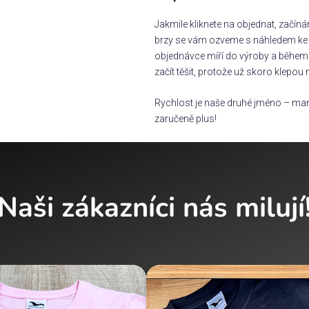
Jakmile kliknete na objednat, začín
brzy se vám ozveme s náhledem ke s
objednávce míří do výroby a během 
začít těšit, protože už skoro klepou 
Rychlost je naše druhé jméno – man
zaručeně plus!
Naši zákazníci nás milují