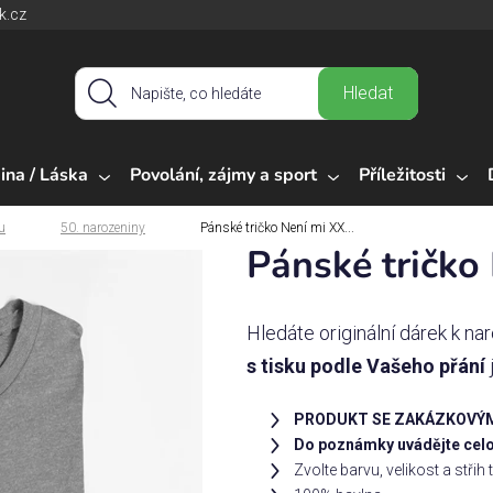
k.cz
Hledat
ina / Láska
Povolání, zájmy a sport
Příležitosti
u
50. narozeniny
Pánské tričko Není mi XX...
Pánské tričko 
Hledáte originální dárek k n
s tisku podle Vašeho přání
PRODUKT SE ZAKÁZKOVÝM
Do poznámky uvádějte celo
Zvolte barvu, velikost a střih 