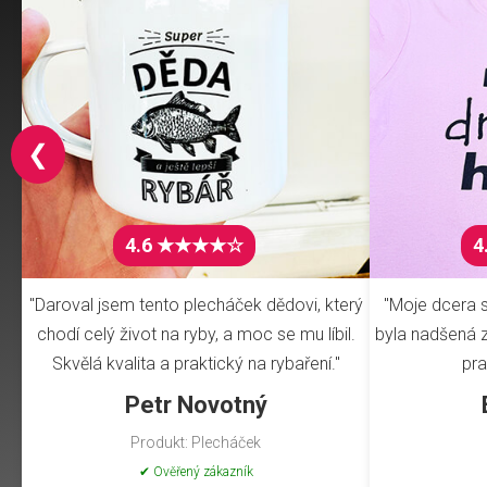
❮
4.6 ★★★★☆
4
"Daroval jsem tento plecháček dědovi, který
"Moje dcera s
chodí celý život na ryby, a moc se mu líbil.
byla nadšená z 
Skvělá kvalita a praktický na rybaření."
pra
Petr Novotný
Produkt: Plecháček
✔ Ověřený zákazník