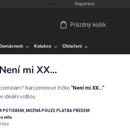
Přihlášení
Registrace
Prázdný košík
Nákupní
košík
Domácnost
Kolekce
Oblečení
Není mi XX...
arozeninám? Narozeninové tričko
"Není mi XX..."
je ideální volbou.
 POTISKEM, MOŽNÁ POUZE PLATBA PŘEDEM
u větu
trička