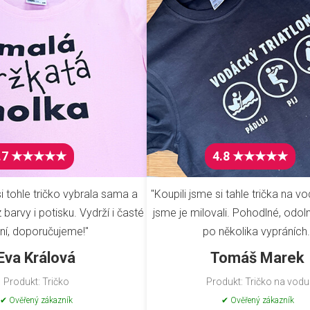
.7 ★★★★★
4.8 ★★★★★
i tohle tričko vybrala sama a
"Koupili jsme si tahle trička na vo
barvy i potisku. Vydrží i časté
jsme je milovali. Pohodlné, odoln
ní, doporučujeme!"
po několika vypráních.
Eva Králová
Tomáš Marek
Produkt: Tričko
Produkt: Tričko na vodu
✔ Ověřený zákazník
✔ Ověřený zákazník