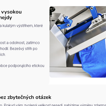
s vysokou
mejdy
a kulatým výstřihem, které
ost a odolnost, zatímco
hodlí. Bezešvý střih po
ích.
robce podporujícího etickou
bez zbytečných otázek
o. Pokud vám zvolená velikost nesedí, nabízíme výměnu zdarma 