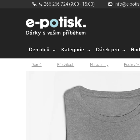
Přejít
📞 266 266 724 (9:00 - 15:00)
info@e-potis
na
obsah
Den otců
Kategorie
Dárek pro
Rod
Domů
Příležitosti
Narozeniny
Podle věk
Domů