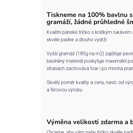
Tiskneme na 100% bavlnu 
gramáží, žádné průhledné š
Kvalitní pánské tričko s krátkým rukávem 
skvěle padne a dlouho vydrží.
Vyšší gramáž (185g na m2) zajišťuje pevn
bavlněný materiál poskytuje maximální po
stranách zachovává tvar i po mnoha pran
Skvělý poměr kvality a ceny, navíc od vý
a férovou výrobu
Výměna velikosti zdarma a 
Chceme, aby vám naše tričko skvěle padl