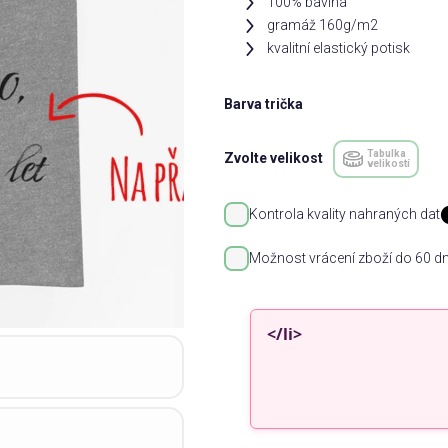
100% bavlna
gramáž 160g/m2
kvalitní elastický potisk
Barva trička
Tabulka
Zvolte velikost
velikostí
Kontrola kvality nahraných dat
Možnost vrácení zboží do 60 dn