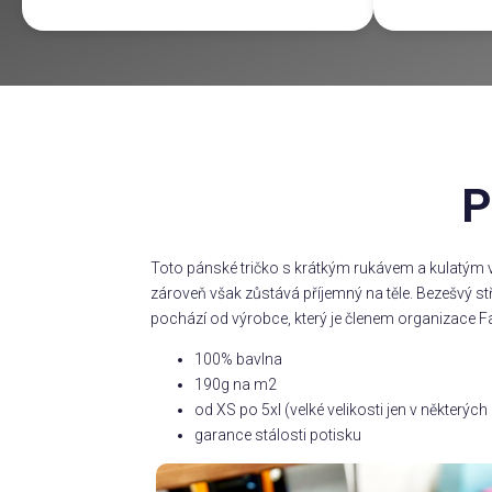
P
Toto pánské tričko s krátkým rukávem a kulatým v
zároveň však zůstává příjemný na těle. Bezešvý s
pochází od výrobce, který je členem organizace Fa
100% bavlna
190g na m2
od XS po 5xl (velké velikosti jen v některý
garance stálosti potisku