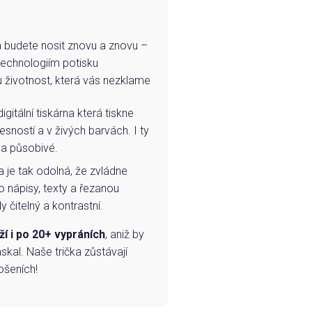
e a budete nosit znovu a znovu –
technologiím potisku
u životnost, která vás nezklame
igitální tiskárna která tiskne
esností a v živých barvách. I ty
 a působivé.
a je tak odolná, že zvládne
o nápisy, texty a řezanou
 čitelný a kontrastní.
ží i po 20+ vypráních
, aniž by
skal. Naše trička zůstávají
ošeních!