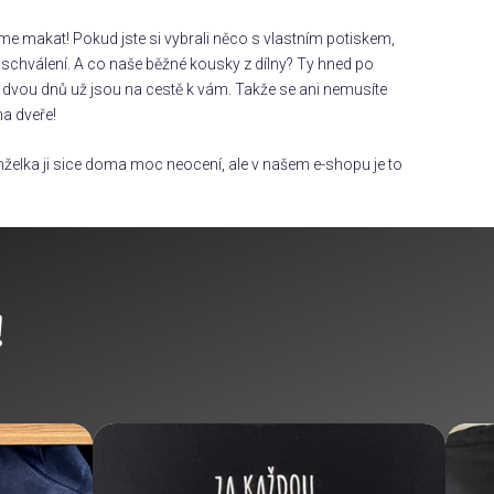
áme makat! Pokud jste si vybrali něco s vlastním potiskem,
chválení. A co naše běžné kousky z dílny? Ty hned po
dvou dnů už jsou na cestě k vám. Takže se ani nemusíte
na dveře!
želka ji sice doma moc neocení, ale v našem e-shopu je to
!