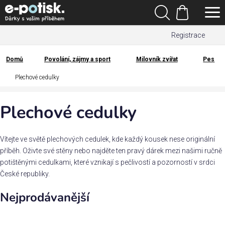
Přejít
Hledat
na
Nákupní
obsah
Registrace
košík
Den
otců
Domů
Povolání, zájmy a sport
Milovník zvířat
Pes
Domů
Plechové cedulky
Kategorie
Plechové cedulky
Dárek
pro
Vítejte ve světě plechových cedulek, kde každý kousek nese originální
Rodina
příběh. Oživte své stěny nebo najděte ten pravý dárek mezi našimi ručně
/
potištěnými cedulkami, které vznikají s pečlivostí a pozorností v srdci
Láska
České republiky.
Nejprodávanější
Povolání,
zájmy a
sport