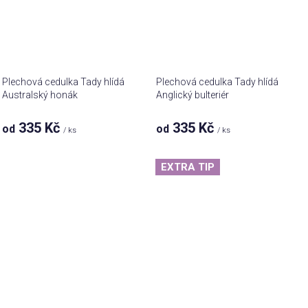
Plechová cedulka Tady hlídá
Plechová cedulka Tady hlídá
Australský honák
Anglický bulteriér
335 Kč
335 Kč
od
od
/ ks
/ ks
EXTRA TIP