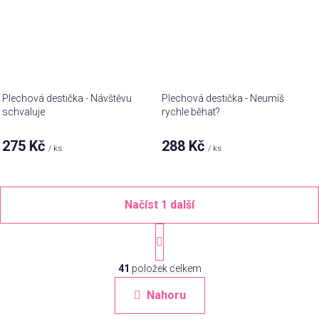
Plechová destička - Návštěvu
Plechová destička - Neumíš
schvaluje
rychle běhat?
275 Kč
288 Kč
/ ks
/ ks
Načíst 1 další
S
t
O
r
á
41
položek celkem
v
n
l
Nahoru
k
á
o