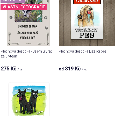
p
d
VLASTNÍ FOTOGRAFIE
i
u
s
k
p
t
r
ů
o
d
u
Plechová destička - Jsem u vrat
Plechová destička Lízající pes
k
za 5 vteřin
t
275 Kč
319 Kč
od
ů
/ ks
/ ks