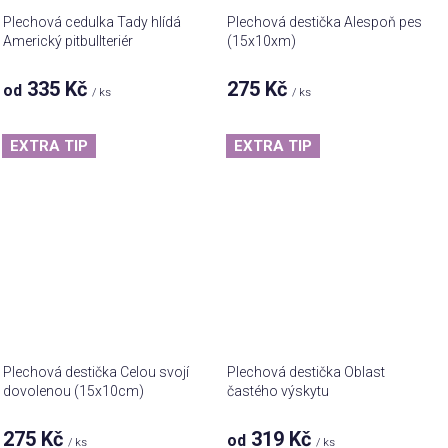
Plechová cedulka Tady hlídá
Plechová destička Alespoň pes
Americký pitbullteriér
(15x10xm)
335 Kč
275 Kč
od
/ ks
/ ks
EXTRA TIP
EXTRA TIP
Plechová destička Celou svojí
Plechová destička Oblast
dovolenou (15x10cm)
častého výskytu
275 Kč
319 Kč
od
/ ks
/ ks