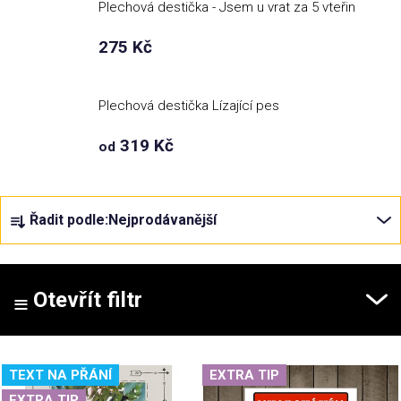
Plechová destička - Jsem u vrat za 5 vteřin
Příležitosti
275 Kč
Domácnost
Plechová destička Lízající pes
319 Kč
Kolekce
od
Oblečení
Ř
Řadit podle:
Nejprodávanější
a
z
Přihlášení
e
n
Otevřít filtr
í
p
V
r
TEXT NA PŘÁNÍ
EXTRA TIP
ý
o
EXTRA TIP