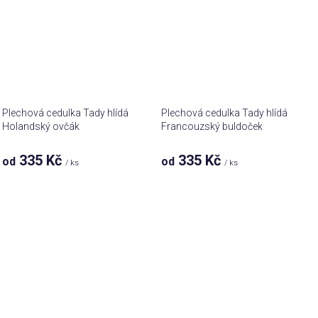
Plechová cedulka Tady hlídá
Plechová cedulka Tady hlídá
Holandský ovčák
Francouzský buldoček
335 Kč
335 Kč
od
od
/ ks
/ ks