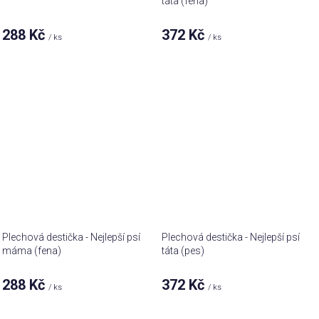
táta (fena)
288 Kč
372 Kč
/ ks
/ ks
Plechová destička - Nejlepší psí
Plechová destička - Nejlepší psí
máma (fena)
táta (pes)
288 Kč
372 Kč
/ ks
/ ks