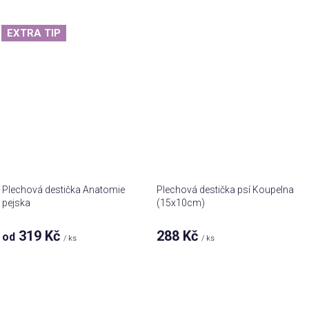
EXTRA TIP
Plechová destička Anatomie
Plechová destička psí Koupelna
pejska
(15x10cm)
319 Kč
288 Kč
od
/ ks
/ ks