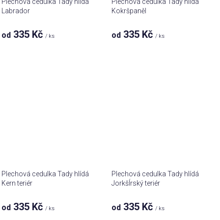
Plechová cedulka Tady hlídá
Plechová cedulka Tady hlídá
Labrador
Kokršpaněl
335 Kč
335 Kč
od
od
/ ks
/ ks
Plechová cedulka Tady hlídá
Plechová cedulka Tady hlídá
Kern teriér
JorkšÍrský teriér
335 Kč
335 Kč
od
od
/ ks
/ ks