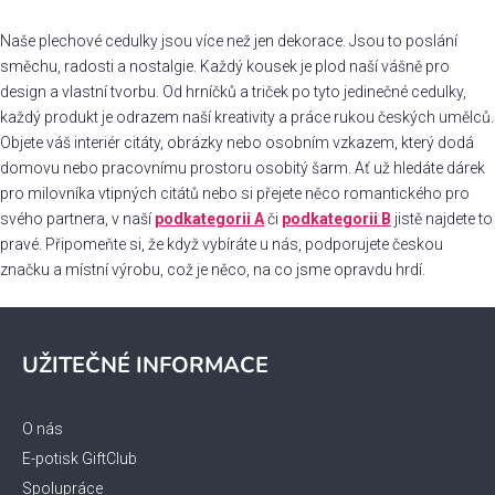
d
v
a
á
Naše plechové cedulky jsou více než jen dekorace. Jsou to poslání
c
n
směchu, radosti a nostalgie. Každý kousek je plod naší vášně pro
í
í
design a vlastní tvorbu. Od hrníčků a triček po tyto jedinečné cedulky,
p
r
každý produkt je odrazem naší kreativity a práce rukou českých umělců.
v
Objete váš interiér citáty, obrázky nebo osobním vzkazem, který dodá
k
domovu nebo pracovnímu prostoru osobitý šarm. Ať už hledáte dárek
y
pro milovníka vtipných citátů nebo si přejete něco romantického pro
v
svého partnera, v naší
podkategorii A
či
podkategorii B
jistě najdete to
ý
pravé. Připomeňte si, že když vybíráte u nás, podporujete českou
p
značku a místní výrobu, což je něco, na co jsme opravdu hrdí.
i
s
Z
u
á
UŽITEČNÉ INFORMACE
p
a
t
O nás
í
E-potisk GiftClub
Spolupráce