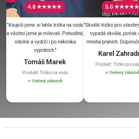
4.8 ★★★★★
5.0 ★★★★★
"Koupili jsme si tahle trička na vodu
"Skvělé tričko pro všechn
a všichni jsme je milovali. Pohodlné,
vypadá skvěle, potisk d
odolné a vydrží i po několika
mnoha praních. Doporuču
vypráních."
Karel Zahrad
Tomáš Marek
Produkt: Tričko pro pe
Produkt: Tričko na vodu
✔ Ověřený zákazní
✔ Ověřený zákazník