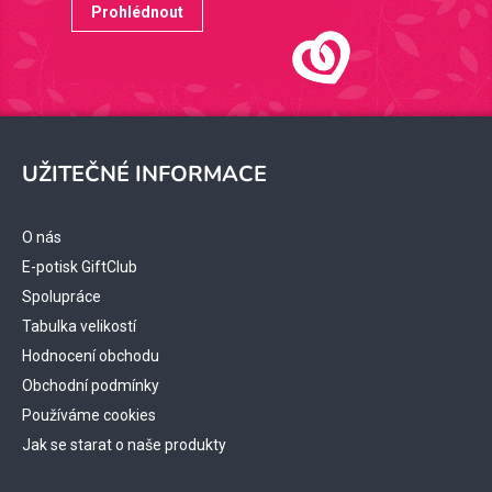
Prohlédnout
Z
á
UŽITEČNÉ INFORMACE
p
a
t
O nás
í
E-potisk GiftClub
Spolupráce
Tabulka velikostí
Hodnocení obchodu
Obchodní podmínky
Používáme cookies
Jak se starat o naše produkty