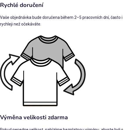
Rychlé doručení
Vaše objednávka bude doručena během 2–5 pracovních dní, často i
rychleji než očekáváte.
Výměna velikosti zdarma
Pokud nesedne velikost, nabízíme bezplatnou výměnu, abyste byli s