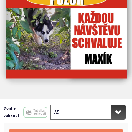
Příležitosti
Domácnost
Kolekce
Oblečení
Přihlášení
Zvolte
Tabulka
velikostí
velikost