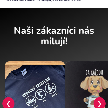
Naši zákazníci nás
milují!
❮
❯