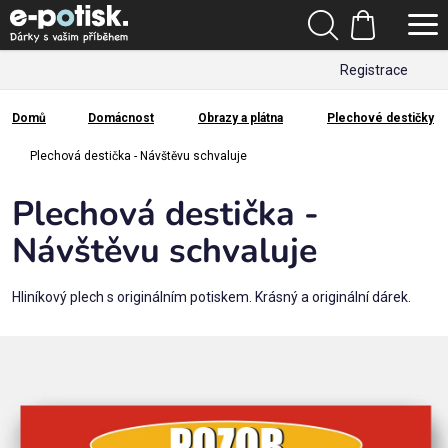
Přejít
Hledat
na
Nákupní
obsah
Registrace
košík
Den
otců
Domů
Domácnost
Obrazy a plátna
Plechové destičky
Domů
Kategorie
Plechová destička - Návštěvu schvaluje
Plechová destička -
Dárek
pro
Návštěvu schvaluje
Rodina
Hliníkový plech s originálním potiskem. Krásný a originální dárek.
/
Láska
Povolání,
zájmy a
sport