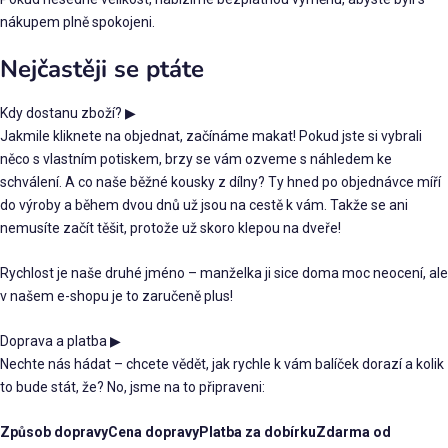
nákupem plně spokojeni.
Nejčastěji se ptáte
Kdy dostanu zboží?
▶
Jakmile kliknete na objednat, začínáme makat! Pokud jste si vybrali
něco s vlastním potiskem, brzy se vám ozveme s náhledem ke
schválení. A co naše běžné kousky z dílny? Ty hned po objednávce míří
do výroby a během dvou dnů už jsou na cestě k vám. Takže se ani
nemusíte začít těšit, protože už skoro klepou na dveře!
Rychlost je naše druhé jméno – manželka ji sice doma moc neocení, ale
v našem e-shopu je to zaručeně plus!
Doprava a platba
▶
Nechte nás hádat – chcete vědět, jak rychle k vám balíček dorazí a kolik
to bude stát, že? No, jsme na to připraveni:
Způsob dopravy
Cena dopravy
Platba za dobírku
Zdarma od