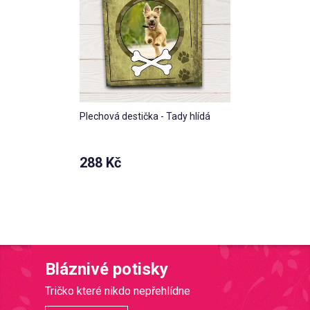
Plechová destička - Tady hlídá
288 Kč
Bláznivé potisky
Tričko které nikdo nepřehlídne