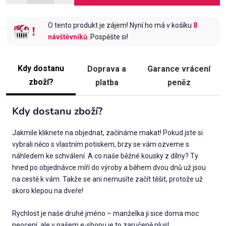
O tento produkt je zájem! Nyní ho má v košíku
8
návštěvníků
. Pospěšte si!
Kdy dostanu
Doprava a
Garance vrácení
zboží?
platba
peněz
Kdy dostanu zboží?
Jakmile kliknete na objednat, začínáme makat! Pokud jste si
vybrali něco s vlastním potiskem, brzy se vám ozveme s
náhledem ke schválení. A co naše běžné kousky z dílny? Ty
hned po objednávce míří do výroby a během dvou dnů už jsou
na cestě k vám. Takže se ani nemusíte začít těšit, protože už
skoro klepou na dveře!
Rychlost je naše druhé jméno – manželka ji sice doma moc
neocení, ale v našem e-shopu je to zaručeně plus!