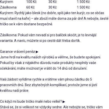
Kurýrem
100 Kč
30 Kč
1 500 Kč
Zásilkovna
60 Kč
30 Kč
1 500 Kč
Kurýrem: Rychlý jako blesk (no dobře, spíš jako ten kurýr, co se občas
musí stavit na kafe) – ale zboží máte doma za pár dní! A nebojte, šesté
tričko se k vám dostane bezpečně.
Zásilkovna: Pokud vám nevadí si pro balíček skočit, je to levnější
varianta. A navíc, můžete si po cestě dát třeba dortík.
Garance vrácení peněz
▶
Jsme hrdí na kvalitu našich výrobků a věříme, že budete spokojeni.
Pokud by však z nějakého důvodu naše produkty nesplnily vaše
očekávání, máte možnost je vrátit do 14 dnů od doručení.
Vaši žádost vyřídíme rychle a vrátíme vám plnou částku do 5
pracovních dnů. Bez zbytečných komplikací, protože jsme si jistí
kvalitou naší práce.
Co když mi bude tričko malé nebo velké?
▶
Stává se, že si velikost ne vždycky sedne. Ale nebojte se, tričko vám