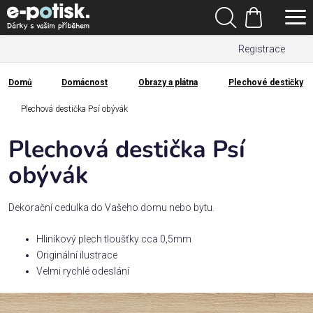
Přejít
Hledat
na
Nákupní
obsah
Registrace
košík
Den
otců
Domů
Domácnost
Obrazy a plátna
Plechové destičky
Domů
Kategorie
Plechová destička Psí obývák
Plechová destička Psí
Dárek
pro
obývák
Rodina
Dekorační cedulka do Vašeho domu nebo bytu.
/
Láska
Hliníkový plech tloušťky cca 0,5mm
Originální ilustrace
Velmi rychlé odeslání
Povolání,
zájmy a
sport