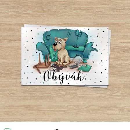
Příležitosti
Domácnost
Kolekce
Oblečení
Přihlášení