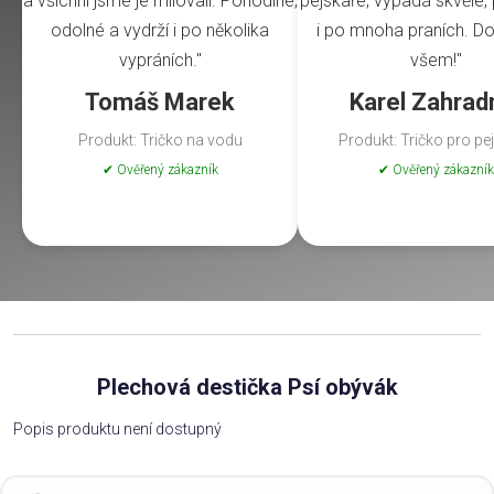
a všichni jsme je milovali. Pohodlné,
pejskaře, vypadá skvěle, 
odolné a vydrží i po několika
i po mnoha praních. Do
vypráních."
všem!"
Tomáš Marek
Karel Zahrad
Produkt: Tričko na vodu
Produkt: Tričko pro pe
✔ Ověřený zákazník
✔ Ověřený zákazník
Plechová destička Psí obývák
Popis produktu není dostupný