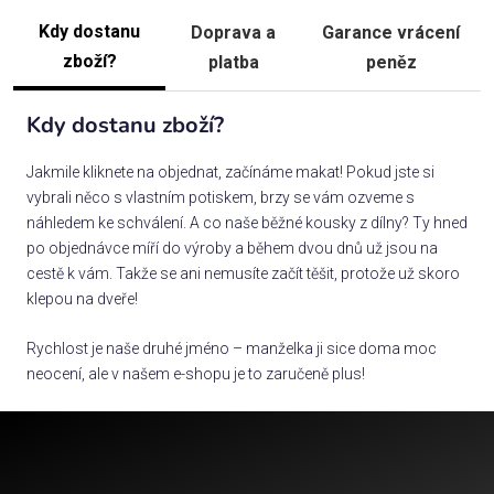
Kdy dostanu
Doprava a
Garance vrácení
zboží?
platba
peněz
Kdy dostanu zboží?
Jakmile kliknete na objednat, začínáme makat! Pokud jste si
vybrali něco s vlastním potiskem, brzy se vám ozveme s
náhledem ke schválení. A co naše běžné kousky z dílny? Ty hned
po objednávce míří do výroby a během dvou dnů už jsou na
cestě k vám. Takže se ani nemusíte začít těšit, protože už skoro
klepou na dveře!
Rychlost je naše druhé jméno – manželka ji sice doma moc
neocení, ale v našem e-shopu je to zaručeně plus!