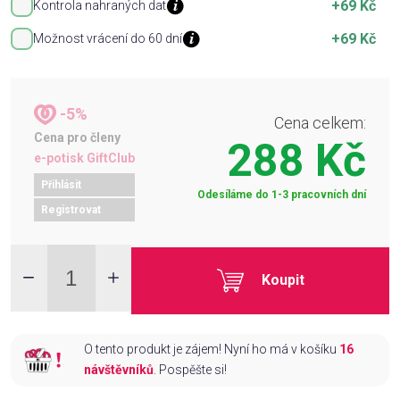
+69 Kč
Kontrola nahraných dat
+69 Kč
Možnost vrácení do 60 dní
-5%
Cena celkem:
Cena pro členy
288 Kč
e-potisk GiftClub
Přihlásit
Odesíláme do 1-3 pracovních dní
Registrovat
Koupit
O tento produkt je zájem! Nyní ho má v košíku
16
návštěvníků
. Pospěšte si!