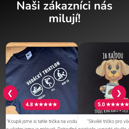
Naši zákazníci nás
milují!
❮
❯
4.8 ★★★★★
5.0 ★★★★★
"Koupili jsme si tahle trička na vodu
"Skvělé tričko pro v