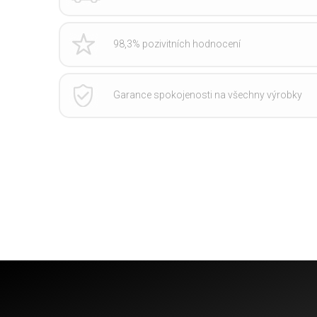
98,3% pozivitních hodnocení
Garance spokojenosti na všechny výrobky