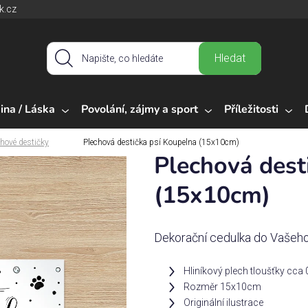
k.cz
Hledat
ina / Láska
Povolání, zájmy a sport
Příležitosti
chové destičky
Plechová destička psí Koupelna (15x10cm)
Plechová dest
(15x10cm)
Dekorační cedulka do Vašeh
Hliníkový plech tloušťky cc
Rozměr 15x10cm
Originální ilustrace