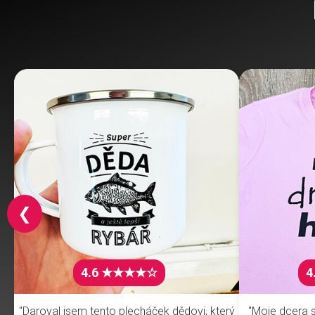
❮
4.6 ★★★★☆
4
"Daroval jsem tento plecháček dědovi, který
"Moje dcera s