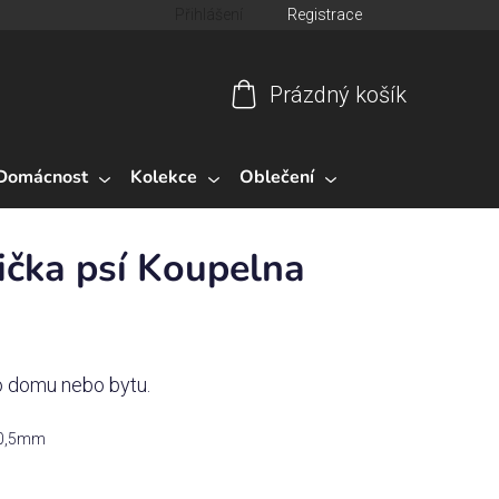
Přihlášení
Registrace
Prázdný košík
Nákupní
košík
Domácnost
Kolekce
Oblečení
ička psí Koupelna
o domu nebo bytu.
a 0,5mm