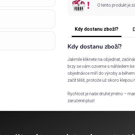
O tento produkt je 
Kdy dostanu zboží?
D
Kdy dostanu zboží?
Jakmile kliknete na objednat, začín
brzy se vám ozveme s náhledem ke s
objednávce míří do výroby a během 
začít těšit, protože už skoro klepou 
Rychlost je naše druhé jméno – man
zaručeně plus!