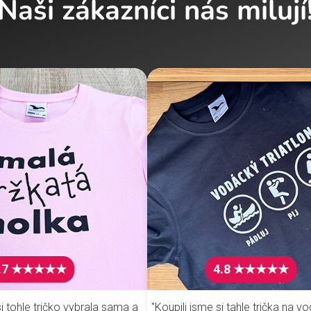
Naši zákazníci nás milují
.7 ★★★★★
4.8 ★★★★★
i tohle tričko vybrala sama a
"Koupili jsme si tahle trička na vo