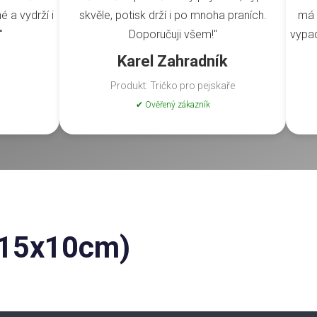
é a vydrží i
skvěle, potisk drží i po mnoha praních.
má 
"
Doporučuji všem!"
vypad
Karel Zahradník
Produkt: Tričko pro pejskaře
✔ Ověřený zákazník
 (15x10cm)