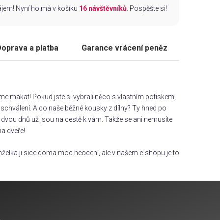
zájem! Nyní ho má v košíku
16 návštěvníků
. Pospěšte si!
oprava a platba
Garance vrácení peněz
áme makat! Pokud jste si vybrali něco s vlastním potiskem,
chválení. A co naše běžné kousky z dílny? Ty hned po
dvou dnů už jsou na cestě k vám. Takže se ani nemusíte
na dveře!
želka ji sice doma moc neocení, ale v našem e-shopu je to