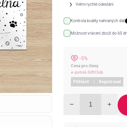
Velmi rychlé odeslání
Kontrola kvality nahraných dat
Možnost vrácení zboží do 60 dn
-5%
Cena pro členy
e-potisk GiftClub
Přihlásit
|
Registrovat