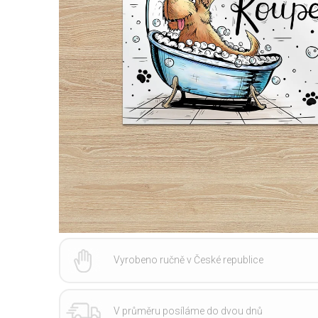
Vyrobeno ručně v České republice
V průměru posíláme do dvou dnů