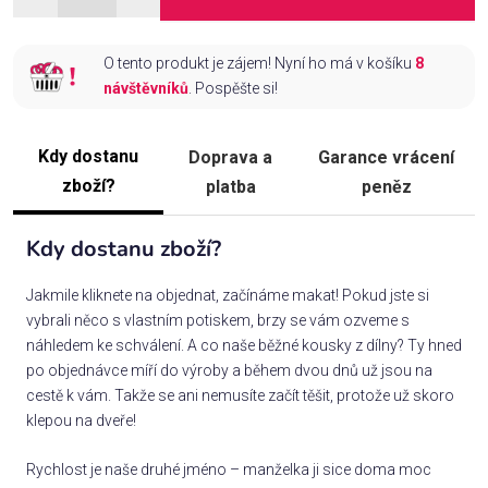
O tento produkt je zájem! Nyní ho má v košíku
8
návštěvníků
. Pospěšte si!
Kdy dostanu
Doprava a
Garance vrácení
zboží?
platba
peněz
Kdy dostanu zboží?
Jakmile kliknete na objednat, začínáme makat! Pokud jste si
vybrali něco s vlastním potiskem, brzy se vám ozveme s
náhledem ke schválení. A co naše běžné kousky z dílny? Ty hned
po objednávce míří do výroby a během dvou dnů už jsou na
cestě k vám. Takže se ani nemusíte začít těšit, protože už skoro
klepou na dveře!
Rychlost je naše druhé jméno – manželka ji sice doma moc