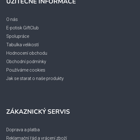
UŽITEČNÉ INFORMACE
p
a
t
O nás
í
E-potisk GiftClub
Spolupráce
Tabulka velikostí
Hodnocení obchodu
Obchodní podmínky
Používáme cookies
Jak se starat o naše produkty
ZÁKAZNICKÝ SERVIS
Doprava a platba
Reklamační řád a vrácení zboží