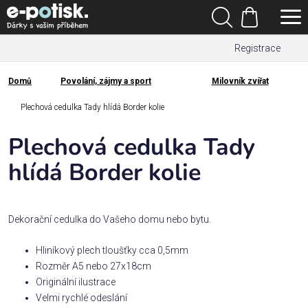
Přejít
Hledat
na
Nákupní
obsah
Registrace
košík
Den
otců
Domů
Povolání, zájmy a sport
Milovník zvířat
Domů
Kategorie
Plechová cedulka Tady hlídá Border kolie
Plechová cedulka Tady
Dárek
pro
hlídá Border kolie
Rodina
/
Dekorační cedulka do Vašeho domu nebo bytu.
Láska
Hliníkový plech tloušťky cca 0,5mm
Rozměr A5 nebo 27x18cm
Povolání,
Originální ilustrace
zájmy a
sport
Velmi rychlé odeslání