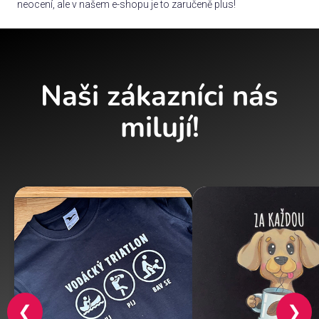
neocení, ale v našem e-shopu je to zaručeně plus!
Naši zákazníci nás
milují!
❮
❯