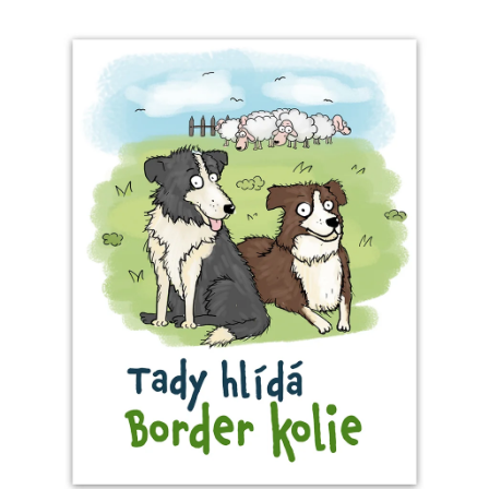
Příležitosti
Domácnost
Kolekce
Oblečení
Přihlášení