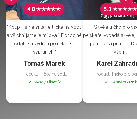
4.8 ★★★★★
5.0 ★★★★★
"Koupili jsme si tahle trička na vodu
"Skvělé tričko pro v
a všichni jsme je milovali. Pohodlné,
pejskaře, vypadá skvěle, 
odolné a vydrží i po několika
i po mnoha praních. Do
vypráních."
všem!"
Tomáš Marek
Karel Zahrad
Produkt: Tričko na vodu
Produkt: Tričko pro pe
✔ Ověřený zákazník
✔ Ověřený zákazník