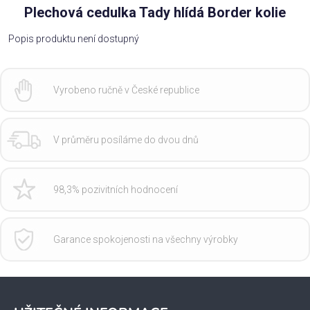
Plechová cedulka Tady hlídá Border kolie
Popis produktu není dostupný
Vyrobeno ručně v České republice
V průměru posíláme do dvou dnů
98,3% pozivitních hodnocení
Garance spokojenosti na všechny výrobky
Z
á