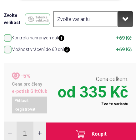
Zvolte
Tabulka
velikostí
velikost
+69 Kč
Kontrola nahraných dat
+69 Kč
Možnost vrácení do 60 dní
-5%
Cena celkem:
Cena pro členy
od
335 Kč
e-potisk GiftClub
Přihlásit
Zvolte variantu
Registrovat
Koupit